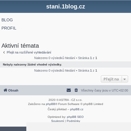
stani.1blog.cz
BLOG
PROFIL
Aktivní témata
Přejít na rozšířené vyhledávání
Nalezeno 0 výsledků hledání • Stránka
1
z
1
Nebyly nalezeny žádné vhodné výsledky.
Nalezeno 0 výsledků hledání • Stránka
1
z
1
Přejít na
Obsah
Všechny časy jsou v
UTC+02:00
2020 © ASTRA - CZ s.r.o.
Založeno na
phpBB
® Forum Software © phpBB Limited
Český překlad –
phpBB.cz
Optimized by:
phpBB SEO
Soukromí
|
Podmínky