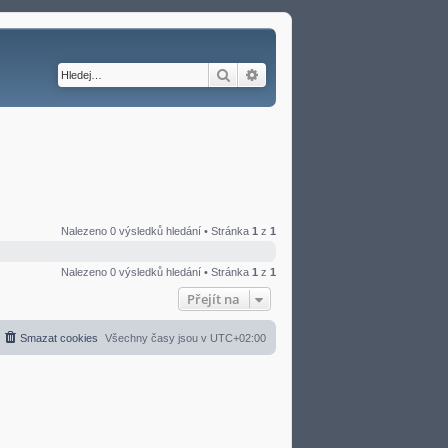
Hledat
Pokročilé hledání
Nalezeno 0 výsledků hledání • Stránka
1
z
1
Nalezeno 0 výsledků hledání • Stránka
1
z
1
Přejít na
Smazat cookies
Všechny časy jsou v
UTC+02:00