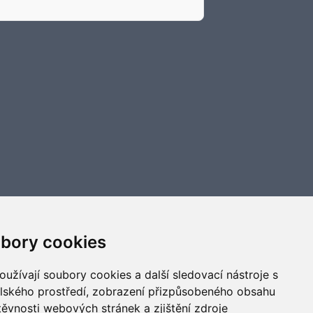
bory cookies
užívají soubory cookies a další sledovací nástroje s
elského prostředí, zobrazení přizpůsobeného obsahu
těvnosti webových stránek a zjištění zdroje