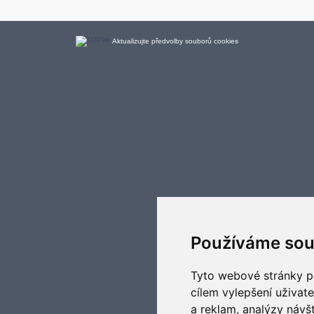
Aktualizujte předvolby souborů cookies
Používáme sou
Tyto webové stránky po
cílem vylepšení uživat
a reklam, analýzy návš