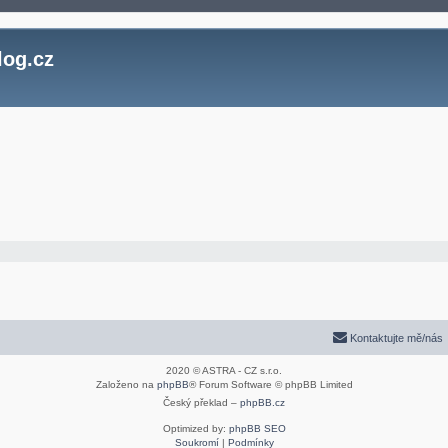
log.cz
Kontaktujte mě/nás
2020 © ASTRA - CZ s.r.o.
Založeno na
phpBB
® Forum Software © phpBB Limited
Český překlad –
phpBB.cz
Optimized by:
phpBB SEO
Soukromí
|
Podmínky