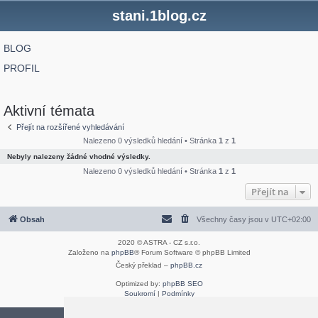
stani.1blog.cz
BLOG
PROFIL
Aktivní témata
Přejít na rozšířené vyhledávání
Nalezeno 0 výsledků hledání • Stránka
1
z
1
Nebyly nalezeny žádné vhodné výsledky.
Nalezeno 0 výsledků hledání • Stránka
1
z
1
Přejít na
Obsah
Všechny časy jsou v
UTC+02:00
2020 © ASTRA - CZ s.r.o.
Založeno na
phpBB
® Forum Software © phpBB Limited
Český překlad –
phpBB.cz
Optimized by:
phpBB SEO
Soukromí
|
Podmínky