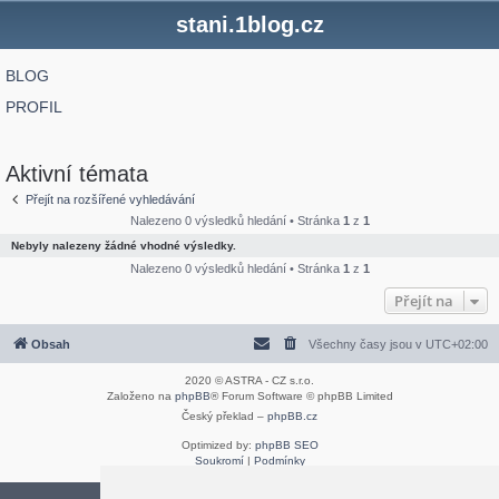
stani.1blog.cz
BLOG
PROFIL
Aktivní témata
Přejít na rozšířené vyhledávání
Nalezeno 0 výsledků hledání • Stránka
1
z
1
Nebyly nalezeny žádné vhodné výsledky.
Nalezeno 0 výsledků hledání • Stránka
1
z
1
Přejít na
Obsah
Všechny časy jsou v
UTC+02:00
2020 © ASTRA - CZ s.r.o.
Založeno na
phpBB
® Forum Software © phpBB Limited
Český překlad –
phpBB.cz
Optimized by:
phpBB SEO
Soukromí
|
Podmínky