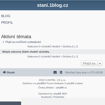
stani.1blog.cz
BLOG
PROFIL
Aktivní témata
Přejít na rozšířené vyhledávání
Nalezeno 0 výsledků hledání • Stránka
1
z
1
Nebyly nalezeny žádné vhodné výsledky.
Nalezeno 0 výsledků hledání • Stránka
1
z
1
Přejít na
Obsah
Všechny časy jsou v
UTC+02:00
2020 © ASTRA - CZ s.r.o.
Založeno na
phpBB
® Forum Software © phpBB Limited
Český překlad –
phpBB.cz
Optimized by:
phpBB SEO
Soukromí
|
Podmínky