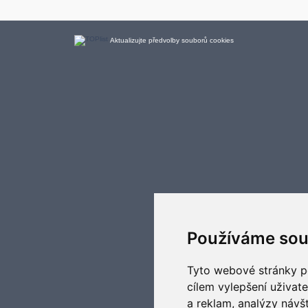
Aktualizujte předvolby souborů cookies
Používáme sou
Tyto webové stránky po
cílem vylepšení uživat
a reklam, analýzy návš