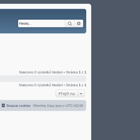
Hledat
Pokročilé hledání
Nalezeno 0 výsledků hledání • Stránka
1
z
1
Nalezeno 0 výsledků hledání • Stránka
1
z
1
Přejít na
Smazat cookies
Všechny časy jsou v
UTC+02:00