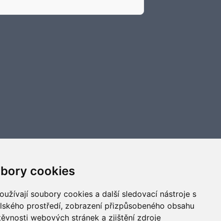
bory cookies
užívají soubory cookies a další sledovací nástroje s
elského prostředí, zobrazení přizpůsobeného obsahu
těvnosti webových stránek a zjištění zdroje