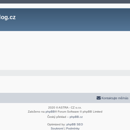
log.cz
Kontaktujte mě/nás
2020 © ASTRA - CZ s.r.o.
Založeno na
phpBB
® Forum Software © phpBB Limited
Český překlad –
phpBB.cz
Optimized by:
phpBB SEO
Soukromí
|
Podmínky