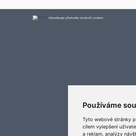
Aktualizujte předvolby souborů cookies
Používáme sou
Tyto webové stránky po
cílem vylepšení uživat
a reklam, analýzy návš