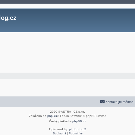
log.cz
Kontaktujte mě/nás
2020 © ASTRA - CZ s.r.o.
Založeno na
phpBB
® Forum Software © phpBB Limited
Český překlad –
phpBB.cz
Optimized by:
phpBB SEO
Soukromí
|
Podmínky