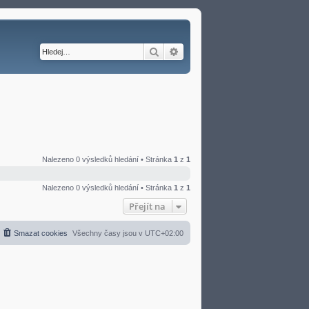
Hledat
Pokročilé hledání
Nalezeno 0 výsledků hledání • Stránka
1
z
1
Nalezeno 0 výsledků hledání • Stránka
1
z
1
Přejít na
Smazat cookies
Všechny časy jsou v
UTC+02:00