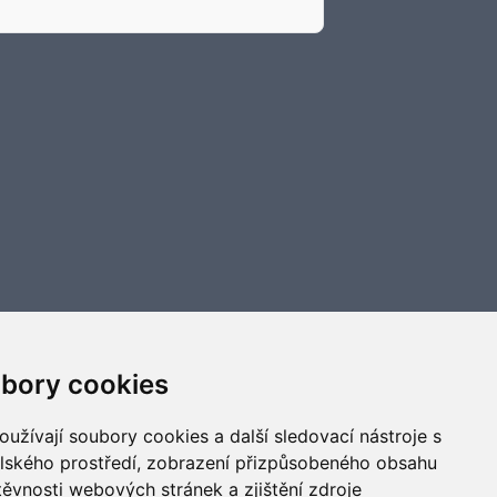
bory cookies
užívají soubory cookies a další sledovací nástroje s
elského prostředí, zobrazení přizpůsobeného obsahu
těvnosti webových stránek a zjištění zdroje