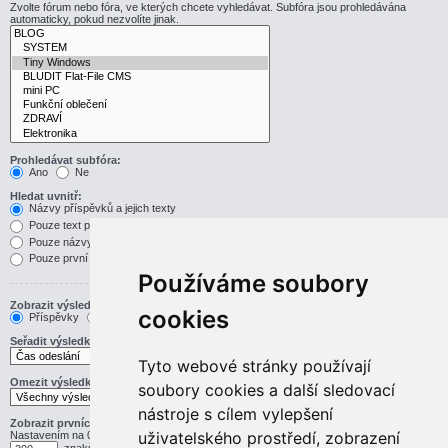
Zvolte fórum nebo fóra, ve kterých chcete vyhledávat. Subfóra jsou prohledávána
automaticky, pokud nezvolíte jinak.
Prohledávat subfóra:
Ano
Ne
Hledat uvnitř:
Názvy příspěvků a jejich texty
Pouze text příspěvku
Pouze názvy příspěvků
Pouze první příspěvek v tématu
Používáme soubory
Zobrazit výsledek jako:
cookies
Příspěvky
Témata
Seřadit výsledky podle:
Vzestupně
Sestupně
Tyto webové stránky používají
Omezit výsledky na předchozí:
soubory cookies a další sledovací
nástroje s cílem vylepšení
Zobrazit prvních:
uživatelského prostředí, zobrazení
Nastavením na 0 zobrazíte celý příspěvek.