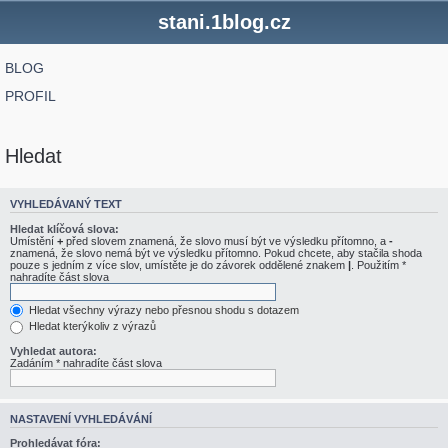
stani.1blog.cz
BLOG
PROFIL
Hledat
VYHLEDÁVANÝ TEXT
Hledat klíčová slova:
Umístění
+
před slovem znamená, že slovo musí být ve výsledku přítomno, a
-
znamená, že slovo nemá být ve výsledku přítomno. Pokud chcete, aby stačila shoda
pouze s jedním z více slov, umístěte je do závorek oddělené znakem
|
. Použitím *
nahradíte část slova
Hledat všechny výrazy nebo přesnou shodu s dotazem
Hledat kterýkoliv z výrazů
Vyhledat autora:
Zadáním * nahradíte část slova
NASTAVENÍ VYHLEDÁVÁNÍ
Prohledávat fóra: