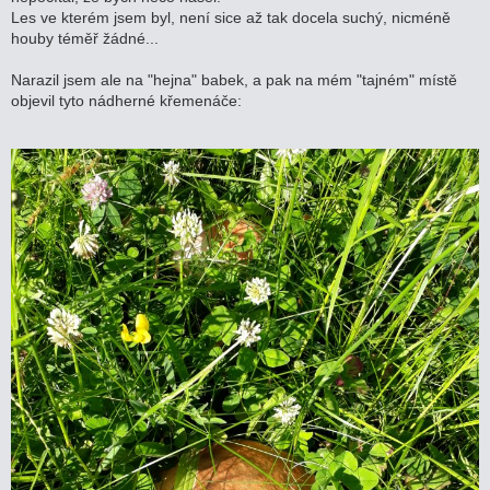
v
Les ve kterém jsem byl, není sice až tak docela suchý, nicméně
e
houby téměř žádné...
k
Narazil jsem ale na "hejna" babek, a pak na mém "tajném" místě
objevil tyto nádherné křemenáče: