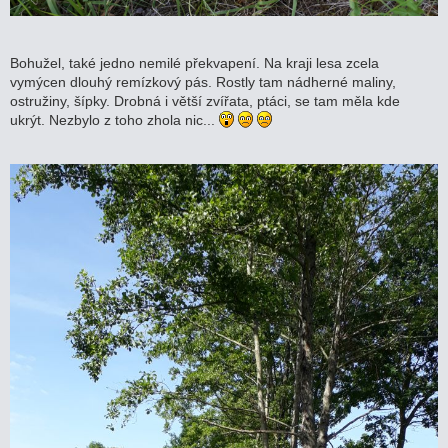
Bohužel, také jedno nemilé překvapení. Na kraji lesa zcela
vymýcen dlouhý remízkový pás. Rostly tam nádherné maliny,
ostružiny, šípky. Drobná i větší zvířata, ptáci, se tam měla kde
ukrýt. Nezbylo z toho zhola nic...