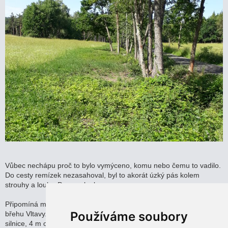
Vůbec nechápu proč to bylo vymýceno, komu nebo čemu to vadilo.
Do cesty remízek nezasahoval, byl to akorát úzký pás kolem
strouhy a louky. Pozemek obce.
Připomíná mi to před léty pokácený a zlikvidovaný ovocný strom na
Používáme soubory
břehu Vltavy. Na tom břehu, kde nevede cyklostezka, 5 m od
silnice, 4 m od řeky, strom vůbec nikomu nepřekážel, do ničeho