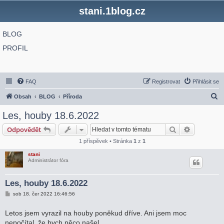
stani.1blog.cz
BLOG
PROFIL
FAQ
Registrovat
Přihlásit se
H
Obsah
BLOG
Příroda
l
Les, houby 18.6.2022
e
Hledat
Pokročilé 
Odpovědět
d
1 příspěvek • Stránka
1
z
1
a
stani
t
Administrátor fóra
Les, houby 18.6.2022
P
sob 18. čer 2022 16:46:56
ř
í
s
Letos jsem vyrazil na houby poněkud dříve. Ani jsem moc
p
nepočítal, že bych něco našel.
ě