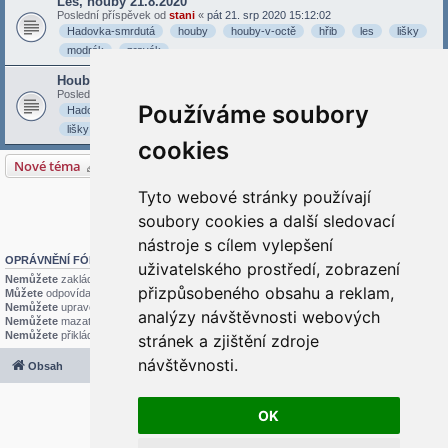
Les, houby 21.8.2020
Poslední příspěvek od
stani
«
pát 21. srp 2020 15:12:02
Hadovka-smrdutá
houby
houby-v-octě
hřib
les
lišky
modrák
pravák
Houby 19.8.2020
Poslední příspěvek od
stani
«
stř 19. srp 2020 15:09:55
Používáme soubory
Hadovka-smrdutá
Kotrč
houby
hřib
křemenáč
les
lišky
cookies
Nové téma
10 témat • Stránka
1
z
1
Tyto webové stránky používají
Přejít na
soubory cookies a další sledovací
nástroje s cílem vylepšení
OPRÁVNĚNÍ FÓRA
uživatelského prostředí, zobrazení
Nemůžete
zakládat nová témata v tomto fóru
přizpůsobeného obsahu a reklam,
Můžete
odpovídat v tomto fóru
Nemůžete
upravovat své příspěvky v tomto fóru
analýzy návštěvnosti webových
Nemůžete
mazat své příspěvky v tomto fóru
Nemůžete
přikládat soubory v tomto fóru
stránek a zjištění zdroje
návštěvnosti.
Obsah
Všechny časy jsou v
UTC+02:00
2020 © ASTRA - CZ s.r.o.
Založeno na
phpBB
® Forum Software © phpBB Limited
OK
Český překlad –
phpBB.cz