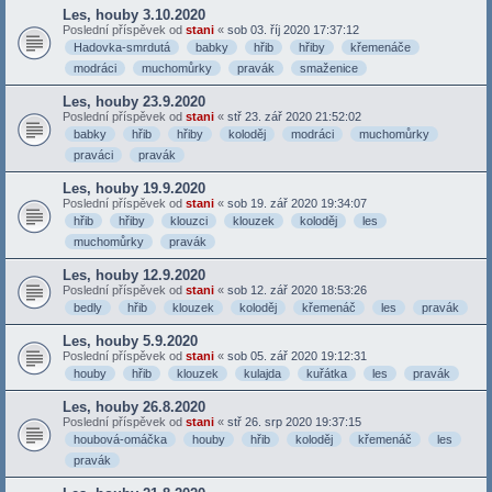
Les, houby 3.10.2020
Poslední příspěvek od
stani
«
sob 03. říj 2020 17:37:12
Hadovka-smrdutá
babky
hřib
hřiby
křemenáče
modráci
muchomůrky
pravák
smaženice
Les, houby 23.9.2020
Poslední příspěvek od
stani
«
stř 23. zář 2020 21:52:02
babky
hřib
hřiby
koloděj
modráci
muchomůrky
praváci
pravák
Les, houby 19.9.2020
Poslední příspěvek od
stani
«
sob 19. zář 2020 19:34:07
hřib
hřiby
klouzci
klouzek
koloděj
les
muchomůrky
pravák
Les, houby 12.9.2020
Poslední příspěvek od
stani
«
sob 12. zář 2020 18:53:26
bedly
hřib
klouzek
koloděj
křemenáč
les
pravák
Les, houby 5.9.2020
Poslední příspěvek od
stani
«
sob 05. zář 2020 19:12:31
houby
hřib
klouzek
kulajda
kuřátka
les
pravák
Les, houby 26.8.2020
Poslední příspěvek od
stani
«
stř 26. srp 2020 19:37:15
houbová-omáčka
houby
hřib
koloděj
křemenáč
les
pravák