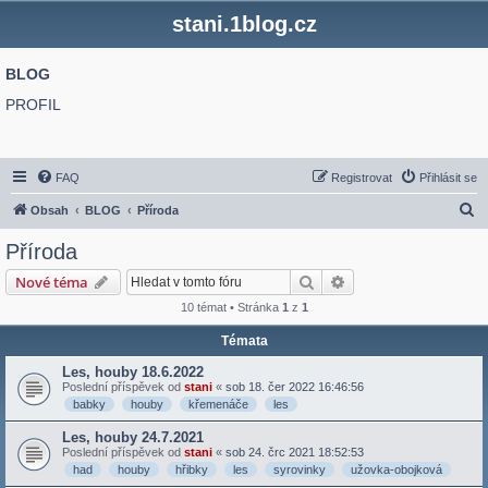
stani.1blog.cz
BLOG
PROFIL
FAQ
Registrovat
Přihlásit se
H
Obsah
BLOG
Příroda
l
Příroda
e
Hledat
Pokročilé hledání
Nové téma
d
10 témat • Stránka
1
z
1
a
Témata
t
Les, houby 18.6.2022
Poslední příspěvek od
stani
«
sob 18. čer 2022 16:46:56
babky
houby
křemenáče
les
Les, houby 24.7.2021
Poslední příspěvek od
stani
«
sob 24. črc 2021 18:52:53
had
houby
hřibky
les
syrovinky
užovka-obojková