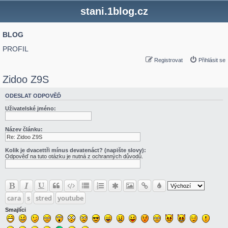
stani.1blog.cz
BLOG
PROFIL
Registrovat
Přihlásit se
Zidoo Z9S
ODESLAT ODPOVĚĎ
Uživatelské jméno:
Název článku:
Kolik je dvacettři mínus devatenáct? (napište slovy):
Odpověď na tuto otázku je nutná z ochranných důvodů.
cara
s
stred
youtube
Smajlíci