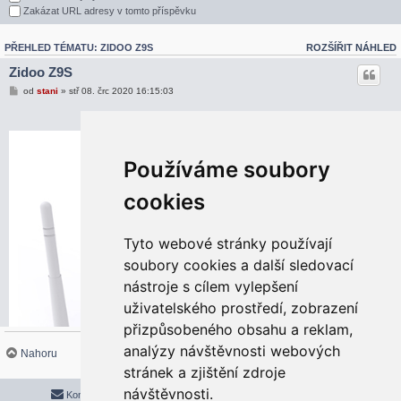
Zakázat URL adresy v tomto příspěvku
PŘEHLED TÉMATU: ZIDOO Z9S
ROZŠÍŘIT NÁHLED
Zidoo Z9S
od
stani
» stř 08. črc 2020 16:15:03
Používáme soubory
cookies
Tyto webové stránky používají
soubory cookies a další sledovací
nástroje s cílem vylepšení
uživatelského prostředí, zobrazení
přizpůsobeného obsahu a reklam,
analýzy návštěvnosti webových
Nahoru
stránek a zjištění zdroje
návštěvnosti.
Kontaktujte mě/nás
Smazat cookies
Všechny časy jsou v
UTC+02:00