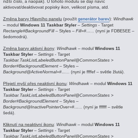
nižší číslo, a naopak). U tohoto modulu se dají navíc
aktivovat/deaktivovat popisky ikon, velikost písma, atd.
Změna barvy Hlavního panelu
(použít
generátor barev
):
Windhawk
– modul
Windows 11 Taskbar Styler
–
Settings
- Target
Rectangle#BackgroundFill
– Styles –
Fill=#…...
(nyní je FDBE5EE –
šedomodrá).
Změna barvy aktivní ikony
:
Windhawk
– modul
Windows 11
Taskbar Styler
–
Settings
- Target
Taskbar.TaskListLabeledButtonPanel@CommonStates >
Border#BackgroundElement
– Styles –
Background@ActiveNormal=#…...
(nyní je ffffef – světle žlutá).
Přejetí myší přes neaktivní ikonu
:
Windhawk
– modul
Windows 11
Taskbar Styler
–
Settings
- Target
Taskbar.TaskListLabeledButtonPanel@CommonStates >
Border#BackgroundElement
– Styles –
Background@InactivePointerOver=#…...
(nyní je ffffff – světle
šedá).
Kliknutí na neaktivní ikonu
:
Windhawk
– modul
Windows 11
Taskbar Styler
–
Settings
- Target
Taskbar.TaskListLabeledButtonPanel@CommonStates >