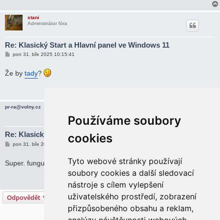
e
k
stani
Administrátor fóra
Re: Klasický Start a Hlavní panel ve Windows 11
P
pon 31. bře 2025 10:15:41
ř
í
s
Že by
tady
?
p
ě
v
e
k
pr-ra@volny.cz
Používáme soubory
Re: Klasický Start a Hlavní panel ve Windows 11
cookies
P
pon 31. bře 2025 11:21:45
ř
í
Tyto webové stránky používají
s
Super. funguje. díky moc.
p
soubory cookies a další sledovací
ě
v
nástroje s cílem vylepšení
e
k
uživatelského prostředí, zobrazení
Odpovědět
přizpůsobeného obsahu a reklam,
5 příspěvků • Stránka
1
z
1