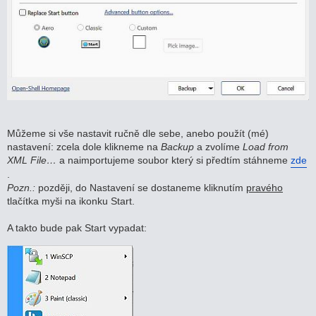
Můžeme si vše nastavit ručně dle sebe, anebo použít (mé)
nastavení: zcela dole klikneme na
Backup
a zvolíme
Load from
XML File…
a naimportujeme soubor který si předtím stáhneme
zde
.
Pozn.:
později, do Nastavení se dostaneme kliknutím
pravého
tlačítka myši na ikonku Start.
A takto bude pak Start vypadat: