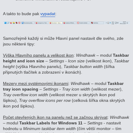
A takto to bude pak
vypadat
:
Samozřejmě každý si může Hlavní panel nastavit dle svého, zde
jsou některé tipy:
Výška Hlavního panelu a velikost ikon
:
Windhawk
– modul
Taskbar
height and icon size
–
Settings
-
Icon size
(velikost ikon),
Taskbar
height
(výška Hlavního panelu),
Taskbar button width
(šířka
připnutých tlačítek a zobrazení v ikonách).
Mezery mezi systémovými ikonami
:
Windhawk
– modul
Taskbar
tray icon spacing
–
Settings
-
Tray icon width
(velikost mezer),
Tray overflow icon width
(velikost mezer u skrytých ikon pod
šipkou),
Tray overflow icons per row
(celková šířka okna skrytých
ikon pod šipkou).
Počet otevřených ikon na panelu než se začnou skrývat
:
Windhawk
– modul
Taskbar Labels for Windows 11
–
Settings
- nastavit
hodnotu u
Minimum taskbar item width
(čím větší monitor – tím