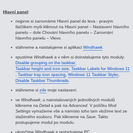
Hlavní panel
:
nejprve si zarovnáme Hlavní panel do leva - pravým
tlačítkem myši kliknout na Hlavní panel – Nastavení hlavního
panelu – dole Chování hlavního panelu – Zarovnání
hlavního panelu – Vlevo.
stáhneme a naistalujeme si aplikaci
Windhawk
.
spustíme
Windhawk
a v něm si doinstalujeme tyto moduly:
Disable grouping on the taskbar
,
Taskbar height and icon size
,
Taskbar Labels for Windows 11
,
Taskbar tray icon spacing
,
Windows 11 Taskbar Styler
,
Disable Taskbar Thumbnails
.
stáhneme si
zde
moje nastavení.
ve
Windhawk
, u nainstalovaných jednotlivých modulů
klikneme na
Detail
a pak na
Advanced
. V políčku
Mod
Settings
vymažeme vše a namísto toho tam vložíme text ze
staženého souboru. Pak klikneme na
Save
. Takto
postupujeme modul po modulu.
ukončíme Windhawk a restartujeme PC.