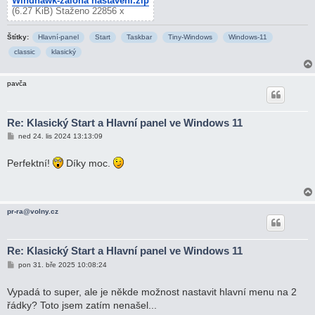
Windhawk-záloha nastavení.zip
(6.27 KiB) Staženo 22856 x
Štítky:
Hlavní-panel
Start
Taskbar
Tiny-Windows
Windows-11
classic
klasický
pavča
Re: Klasický Start a Hlavní panel ve Windows 11
P
ned 24. lis 2024 13:13:09
ř
í
s
Perfektní!
Díky moc.
p
ě
v
e
k
pr-ra@volny.cz
Re: Klasický Start a Hlavní panel ve Windows 11
P
pon 31. bře 2025 10:08:24
ř
í
s
Vypadá to super, ale je někde možnost nastavit hlavní menu na 2
p
řádky? Toto jsem zatím nenašel...
ě
v