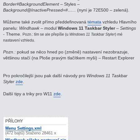
Border#BackgroundElement
– Styles –
Background@InactivePressed=#…...
(nyní je 72E500 – zelená).
Můžeme také zvolit přímo předdefinovaná
témata
vzhledu Hlavního
panelu:
Windhawk
– modul
Windows 11 Taskbar Styler
–
Settings
- Theme.
Pozn.: tím se ale přepíše (u
Windows 11 Taskbar Styler
) mé
nastavení vzhledu.
Pozn.:
pokud se něco hned po (změně) nastavení nezobrazuje,
většinou stačí (na Ploše pravým tlačítkem myši) – Restart Explorer
Pro pokročilejší jsou pak další návody pro
Windows 11 Taskbar
Styler
zde
.
Další tipy a triky pro W11
zde
.
.
PŘÍLOHY
Menu Settings.xml
(472 bajtů) Staženo 28461 x