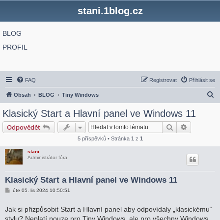
stani.1blog.cz
BLOG
PROFIL
FAQ
Registrovat
Přihlásit se
H
Obsah
BLOG
Tiny Windows
l
Klasický Start a Hlavní panel ve Windows 11
e
Hledat
Pokročilé 
Odpovědět
d
5 příspěvků • Stránka
1
z
1
a
stani
t
Administrátor fóra
Klasický Start a Hlavní panel ve Windows 11
P
úte 05. lis 2024 10:50:51
ř
í
s
Jak si přizpůsobit Start a Hlavní panel aby odpovídaly „klasickému“
p
stylu? Neplatí pouze pro Tiny Windows, ale pro všechny Windows
ě