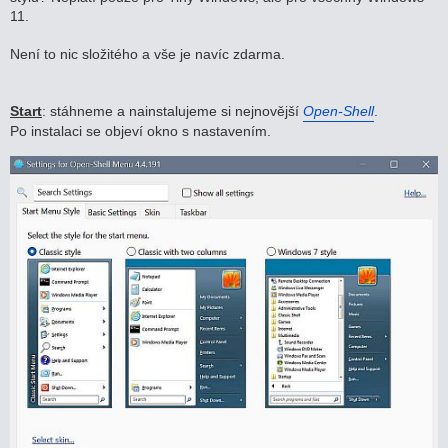
v
11.
e
k
Není to nic složitého a vše je navíc zdarma.
Start
: stáhneme a nainstalujeme si nejnovější
Open-Shell
.
Po instalaci se objeví okno s nastavením.