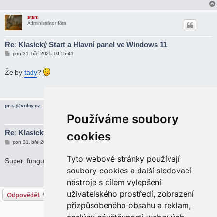
e
k
stani
Administrátor fóra
Re: Klasický Start a Hlavní panel ve Windows 11
P
pon 31. bře 2025 10:15:41
ř
í
s
Že by
tady
?
p
ě
v
e
k
pr-ra@volny.cz
Používáme soubory
Re: Klasický Start a Hlavní panel ve Windows 11
cookies
P
pon 31. bře 2025 11:21:45
ř
í
Tyto webové stránky používají
s
Super. funguje. díky moc.
p
soubory cookies a další sledovací
ě
v
nástroje s cílem vylepšení
e
k
uživatelského prostředí, zobrazení
Odpovědět
přizpůsobeného obsahu a reklam,
5 příspěvků • Stránka
1
z
1