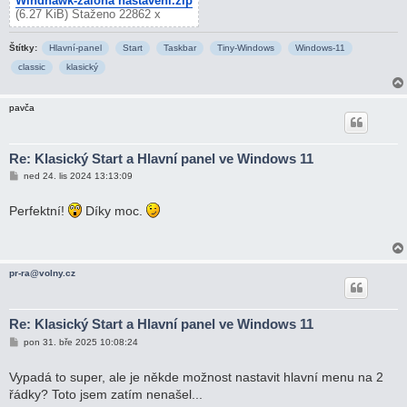
Windhawk-záloha nastavení.zip
(6.27 KiB) Staženo 22862 x
Štítky:
Hlavní-panel
Start
Taskbar
Tiny-Windows
Windows-11
classic
klasický
pavča
Re: Klasický Start a Hlavní panel ve Windows 11
P
ned 24. lis 2024 13:13:09
ř
í
s
Perfektní!
Díky moc.
p
ě
v
e
k
pr-ra@volny.cz
Re: Klasický Start a Hlavní panel ve Windows 11
P
pon 31. bře 2025 10:08:24
ř
í
s
Vypadá to super, ale je někde možnost nastavit hlavní menu na 2
p
řádky? Toto jsem zatím nenašel...
ě
v