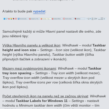
A takto to bude pak
vypadat
:
Samozřejmě každý si může Hlavní panel nastavit dle svého, zde
jsou některé tipy:
Výška Hlavního panelu a velikost ikon
:
Windhawk
– modul
Taskbar
height and icon size
–
Settings
-
Icon size
(velikost ikon),
Taskbar
height
(výška Hlavního panelu),
Taskbar button width
(šířka
připnutých tlačítek a zobrazení v ikonách).
Mezery mezi systémovými ikonami
:
Windhawk
– modul
Taskbar
tray icon spacing
–
Settings
-
Tray icon width
(velikost mezer),
Tray overflow icon width
(velikost mezer u skrytých ikon pod
šipkou),
Tray overflow icons per row
(celková šířka okna skrytých
ikon pod šipkou).
Počet otevřených ikon na panelu než se začnou skrývat
:
Windhawk
– modul
Taskbar Labels for Windows 11
–
Settings
- nastavit
hodnotu u
Minimum taskbar item width
(čím větší monitor – tím