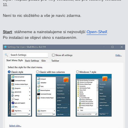
v
11.
e
k
Není to nic složitého a vše je navíc zdarma.
Start
: stáhneme a nainstalujeme si nejnovější
Open-Shell
.
Po instalaci se objeví okno s nastavením.