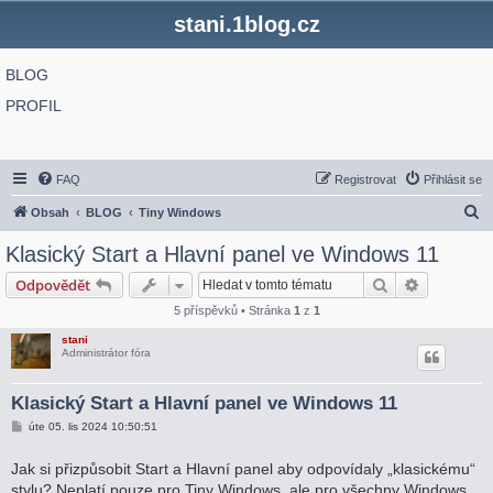
stani.1blog.cz
BLOG
PROFIL
FAQ
Registrovat
Přihlásit se
H
Obsah
BLOG
Tiny Windows
l
Klasický Start a Hlavní panel ve Windows 11
e
Hledat
Pokročilé 
Odpovědět
d
5 příspěvků • Stránka
1
z
1
a
stani
t
Administrátor fóra
Klasický Start a Hlavní panel ve Windows 11
P
úte 05. lis 2024 10:50:51
ř
í
s
Jak si přizpůsobit Start a Hlavní panel aby odpovídaly „klasickému“
p
stylu? Neplatí pouze pro Tiny Windows, ale pro všechny Windows
ě