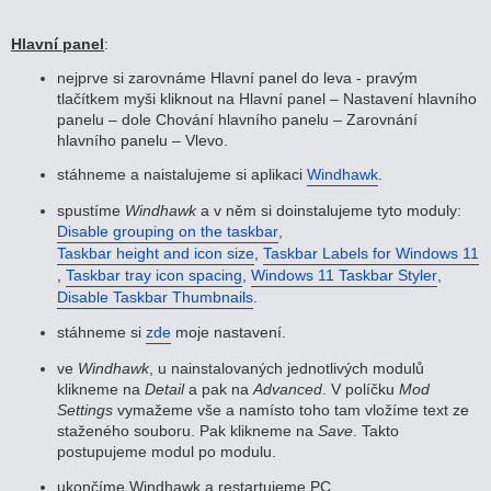
Hlavní panel
:
nejprve si zarovnáme Hlavní panel do leva - pravým
tlačítkem myši kliknout na Hlavní panel – Nastavení hlavního
panelu – dole Chování hlavního panelu – Zarovnání
hlavního panelu – Vlevo.
stáhneme a naistalujeme si aplikaci
Windhawk
.
spustíme
Windhawk
a v něm si doinstalujeme tyto moduly:
Disable grouping on the taskbar
,
Taskbar height and icon size
,
Taskbar Labels for Windows 11
,
Taskbar tray icon spacing
,
Windows 11 Taskbar Styler
,
Disable Taskbar Thumbnails
.
stáhneme si
zde
moje nastavení.
ve
Windhawk
, u nainstalovaných jednotlivých modulů
klikneme na
Detail
a pak na
Advanced
. V políčku
Mod
Settings
vymažeme vše a namísto toho tam vložíme text ze
staženého souboru. Pak klikneme na
Save
. Takto
postupujeme modul po modulu.
ukončíme Windhawk a restartujeme PC.