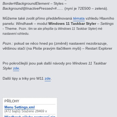
Border#BackgroundElement
– Styles –
Background@InactivePressed=#…...
(nyní je 72E500 – zelená).
Můžeme také zvolit přímo předdefinovaná
témata
vzhledu Hlavního
panelu:
Windhawk
– modul
Windows 11 Taskbar Styler
–
Settings
- Theme.
Pozn.: tím se ale přepíše (u
Windows 11 Taskbar Styler
) mé
nastavení vzhledu.
Pozn.:
pokud se něco hned po (změně) nastavení nezobrazuje,
většinou stačí (na Ploše pravým tlačítkem myši) – Restart Explorer
Pro pokročilejší jsou pak další návody pro
Windows 11 Taskbar
Styler
zde
.
Další tipy a triky pro W11
zde
.
.
PŘÍLOHY
Menu Settings.xml
(472 bajtů) Staženo 28469 x