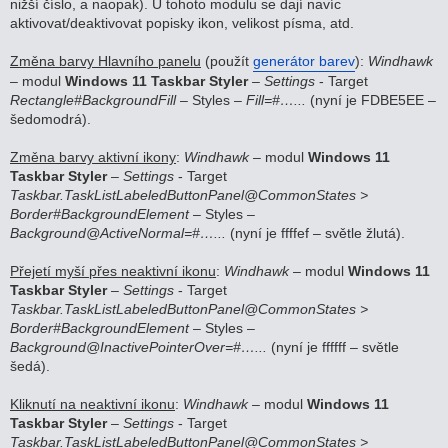
nižší číslo, a naopak). U tohoto modulu se dají navíc
aktivovat/deaktivovat popisky ikon, velikost písma, atd.
Změna barvy Hlavního panelu
(použít
generátor barev
):
Windhawk
– modul
Windows 11 Taskbar Styler
–
Settings
- Target
Rectangle#BackgroundFill
– Styles –
Fill=#…...
(nyní je FDBE5EE –
šedomodrá).
Změna barvy aktivní ikony
:
Windhawk
– modul
Windows 11
Taskbar Styler
–
Settings
- Target
Taskbar.TaskListLabeledButtonPanel@CommonStates >
Border#BackgroundElement
– Styles –
Background@ActiveNormal=#…...
(nyní je ffffef – světle žlutá).
Přejetí myší přes neaktivní ikonu
:
Windhawk
– modul
Windows 11
Taskbar Styler
–
Settings
- Target
Taskbar.TaskListLabeledButtonPanel@CommonStates >
Border#BackgroundElement
– Styles –
Background@InactivePointerOver=#…...
(nyní je ffffff – světle
šedá).
Kliknutí na neaktivní ikonu
:
Windhawk
– modul
Windows 11
Taskbar Styler
–
Settings
- Target
Taskbar.TaskListLabeledButtonPanel@CommonStates >