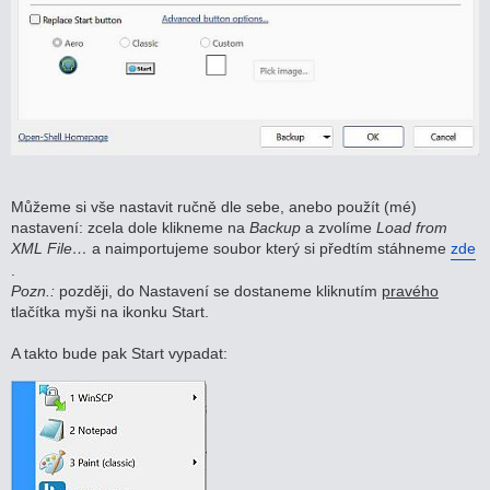
Můžeme si vše nastavit ručně dle sebe, anebo použít (mé)
nastavení: zcela dole klikneme na
Backup
a zvolíme
Load from
XML File…
a naimportujeme soubor který si předtím stáhneme
zde
.
Pozn.:
později, do Nastavení se dostaneme kliknutím
pravého
tlačítka myši na ikonku Start.
A takto bude pak Start vypadat: