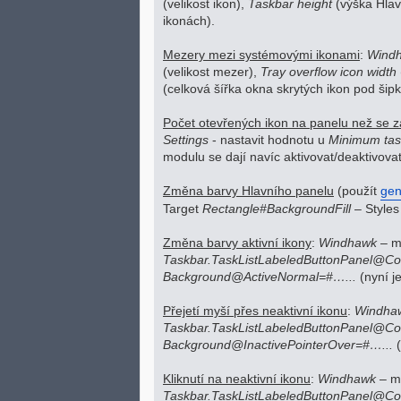
(velikost ikon),
Taskbar height
(výška Hlav
ikonách).
Mezery mezi systémovými ikonami
:
Wind
(velikost mezer),
Tray overflow icon width
(celková šířka okna skrytých ikon pod šipk
Počet otevřených ikon na panelu než se z
Settings
- nastavit hodnotu u
Minimum tas
modulu se dají navíc aktivovat/deaktivovat
Změna barvy Hlavního panelu
(použít
gen
Target
Rectangle#BackgroundFill
– Styles
Změna barvy aktivní ikony
:
Windhawk
– m
Taskbar.TaskListLabeledButtonPanel@C
Background@ActiveNormal=#…...
(nyní je
Přejetí myší přes neaktivní ikonu
:
Windha
Taskbar.TaskListLabeledButtonPanel@C
Background@InactivePointerOver=#…...
(
Kliknutí na neaktivní ikonu
:
Windhawk
– m
Taskbar.TaskListLabeledButtonPanel@C