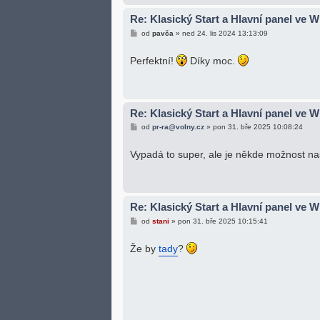
Re: Klasický Start a Hlavní panel ve 
P
od
pavča
»
ned 24. lis 2024 13:13:09
ř
í
s
Perfektní!
Díky moc.
p
ě
v
e
k
Re: Klasický Start a Hlavní panel ve 
P
od
pr-ra@volny.cz
»
pon 31. bře 2025 10:08:24
ř
í
s
Vypadá to super, ale je někde možnost nas
p
ě
v
e
k
Re: Klasický Start a Hlavní panel ve 
P
od
stani
»
pon 31. bře 2025 10:15:41
ř
í
s
Že by
tady
?
p
ě
v
e
k