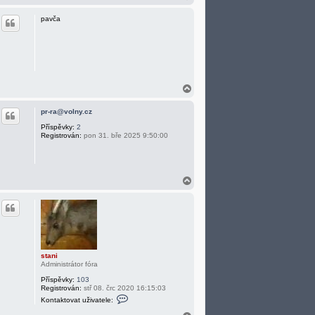
a
h
pavča
o
r
u
N
a
h
pr-ra@volny.cz
o
r
Příspěvky:
2
Registrován:
pon 31. bře 2025 9:50:00
u
N
a
h
o
r
u
stani
Administrátor fóra
Příspěvky:
103
Registrován:
stř 08. črc 2020 16:15:03
K
Kontaktovat uživatele:
o
n