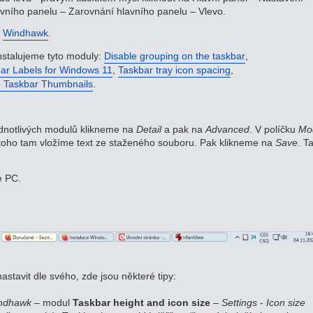
avního panelu – Zarovnání hlavního panelu – Vlevo.
i
Windhawk
.
nstalujeme tyto moduly:
Disable grouping on the taskbar
,
ar Labels for Windows 11
,
Taskbar tray icon spacing
,
e Taskbar Thumbnails
.
ednotlivých modulů klikneme na
Detail
a pak na
Advanced
. V políčku
Mo
ho tam vložíme text ze staženého souboru. Pak klikneme na
Save
. T
e PC.
tavit dle svého, zde jsou některé tipy:
ndhawk
– modul
Taskbar height and icon size
–
Settings
-
Icon size