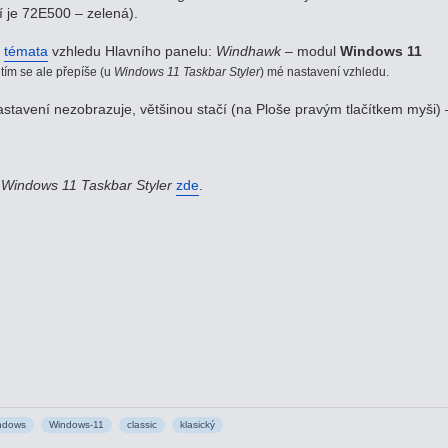
 je 72E500 – zelená).
á
témata
vzhledu Hlavního panelu:
Windhawk
– modul
Windows 11
 tím se ale přepíše (u
Windows 11 Taskbar Styler
) mé nastavení vzhledu.
tavení nezobrazuje, většinou stačí (na Ploše pravým tlačítkem myši) 
o
Windows 11 Taskbar Styler
zde
.
ndows
Windows-11
classic
klasický