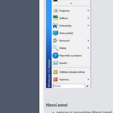
Hlavní panel
:
nejprve si zarovnáme Hlavní panel 