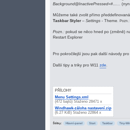
Background@InactivePressed=#…...
(nyní
Můžeme také zvolit přímo předdefinovan
Taskbar Styler
–
Settings
- Theme.
Pozn.:
Pozn.:
pokud se něco hned po (změně) nas
Restart Explorer
Pro pokročilejší jsou pak další návody pr
Další tipy a triky pro W11
zde
.
.
PŘÍLOHY
Menu Settings.xml
(472 bajtů) Staženo 28471 x
Windhawk-záloha nastavení.zip
(6.27 KiB) Staženo 22864 x
Štítky:
Hlavní-panel
Start
Taskbar
Tiny-Wi