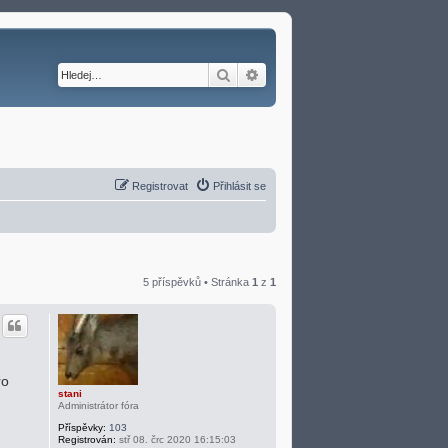
Hledat
Pokročilé hledání
Registrovat
Přihlásit se
5 příspěvků • Stránka
1
z
1
ro
stani
Administrátor fóra
Příspěvky:
103
Registrován:
stř 08. črc 2020 16:15:03