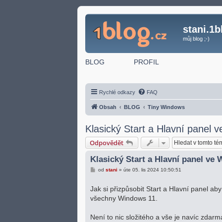
stani.1b
můj blog ;-)
BLOG
PROFIL
Rychlé odkazy
FAQ
Obsah
BLOG
Tiny Windows
Klasický Start a Hlavní panel 
Odpovědět
Klasický Start a Hlavní panel ve
P
od
stani
»
úte 05. lis 2024 10:50:51
ř
í
s
Jak si přizpůsobit Start a Hlavní panel a
p
všechny Windows 11.
ě
v
e
Není to nic složitého a vše je navíc zdarm
k