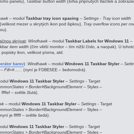
ního panelu),
Taskbar button width
(šířka připnutých tlačítek a zobraze
hawk
– modul
Taskbar tray icon spacing
–
Settings
-
Tray icon width
(velikost mezer u skrytých ikon pod šipkou),
Tray overflow icons per ro
ou).
ačnou skrývat
:
Windhawk
– modul
Taskbar Labels for Windows 11
–
kbar item width
(čím větší monitor – tím nižší číslo, a naopak). U tohot
 popisky ikon, velikost písma, atd.
erátor barev
):
Windhawk
– modul
Windows 11 Taskbar Styler
–
Setti
 –
Fill=#…...
(nyní je FDBE5EE – šedomodrá).
odul
Windows 11 Taskbar Styler
–
Settings
- Target
ommonStates > Border#BackgroundElement
– Styles –
 ffffef – světle žlutá).
wk
– modul
Windows 11 Taskbar Styler
–
Settings
- Target
ommonStates > Border#BackgroundElement
– Styles –
nyní je ffffff – světle šedá).
odul
Windows 11 Taskbar Styler
–
Settings
- Target
ommonStates > Border#BackgroundElement
– Styles –