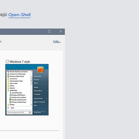
vější
Open-Shell
.