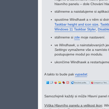
hlavního panelu – dole Chování hl
stáhneme a naistalujeme si aplikac
spustíme
Windhawk
a v něm si doi
Taskbar height and icon size
,
Taskb
Windows 11 Taskbar Styler
,
Disabl
stáhneme si
zde
moje nastavení.
ve
Windhawk
, u nainstalovaných j
Settings
vymažeme vše a namísto to
postupujeme modul po modulu.
ukončíme Windhawk a restartujem
A takto to bude pak
vypadat
:
Samozřejmě každý si může Hlavní panel nas
Výška Hlavního panelu a velikost ikon
:
Wi