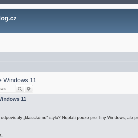
log.cz
ve Windows 11
Hledat
Pokročilé hledání
 Windows 11
by odpovídaly „klasickému“ stylu? Neplatí pouze pro Tiny Windows, ale p
a.