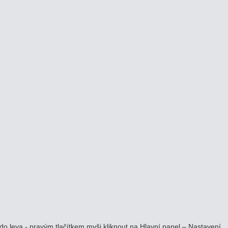
do leva - pravým tlačítkem myši kliknout na Hlavní panel – Nastavení