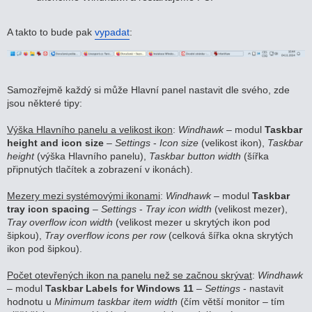
A takto to bude pak
vypadat
:
Samozřejmě každý si může Hlavní panel nastavit dle svého, zde
jsou některé tipy:
Výška Hlavního panelu a velikost ikon
:
Windhawk
– modul
Taskbar
height and icon size
–
Settings
-
Icon size
(velikost ikon),
Taskbar
height
(výška Hlavního panelu),
Taskbar button width
(šířka
připnutých tlačítek a zobrazení v ikonách).
Mezery mezi systémovými ikonami
:
Windhawk
– modul
Taskbar
tray icon spacing
–
Settings
-
Tray icon width
(velikost mezer),
Tray overflow icon width
(velikost mezer u skrytých ikon pod
šipkou),
Tray overflow icons per row
(celková šířka okna skrytých
ikon pod šipkou).
Počet otevřených ikon na panelu než se začnou skrývat
:
Windhawk
– modul
Taskbar Labels for Windows 11
–
Settings
- nastavit
hodnotu u
Minimum taskbar item width
(čím větší monitor – tím