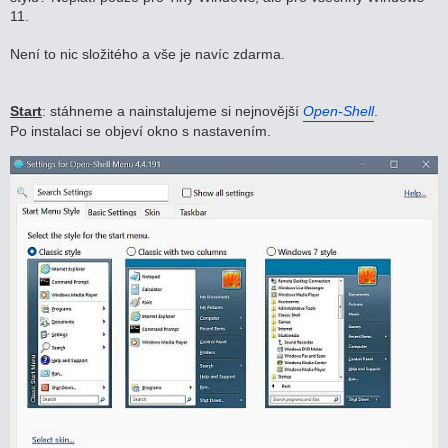
v
11.
e
k
Není to nic složitého a vše je navíc zdarma.
Start
: stáhneme a nainstalujeme si nejnovější
Open-Shell
.
Po instalaci se objeví okno s nastavením.