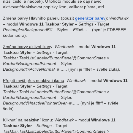
nižší číslo, a naopak). U tohoto modulu se dají navíc
aktivovat/deaktivovat popisky ikon, velikost písma, atd.
Změna barvy Hlavního panelu
(použít
generátor barev
):
Windhawk
– modul
Windows 11 Taskbar Styler
–
Settings
- Target
Rectangle#BackgroundFill
– Styles –
Fill=#…...
(nyní je FDBE5EE –
šedomodrá).
Změna barvy aktivní ikony
:
Windhawk
– modul
Windows 11
Taskbar Styler
–
Settings
- Target
Taskbar.TaskListLabeledButtonPanel@CommonStates >
Border#BackgroundElement
– Styles –
Background@ActiveNormal=#…...
(nyní je ffffef – světle žlutá).
Přejetí myší přes neaktivní ikonu
:
Windhawk
– modul
Windows 11
Taskbar Styler
–
Settings
- Target
Taskbar.TaskListLabeledButtonPanel@CommonStates >
Border#BackgroundElement
– Styles –
Background@InactivePointerOver=#…...
(nyní je ffffff – světle
šedá).
Kliknutí na neaktivní ikonu
:
Windhawk
– modul
Windows 11
Taskbar Styler
–
Settings
- Target
Taskbar.TaskListLabeledButtonPanel@CommonStates >