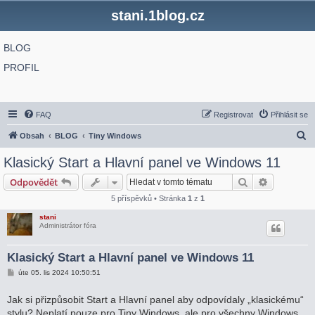
stani.1blog.cz
BLOG
PROFIL
FAQ
Registrovat
Přihlásit se
H
Obsah
BLOG
Tiny Windows
l
Klasický Start a Hlavní panel ve Windows 11
e
Hledat
Pokročilé 
Odpovědět
d
5 příspěvků • Stránka
1
z
1
a
stani
t
Administrátor fóra
Klasický Start a Hlavní panel ve Windows 11
P
úte 05. lis 2024 10:50:51
ř
í
s
Jak si přizpůsobit Start a Hlavní panel aby odpovídaly „klasickému“
p
stylu? Neplatí pouze pro Tiny Windows, ale pro všechny Windows
ě