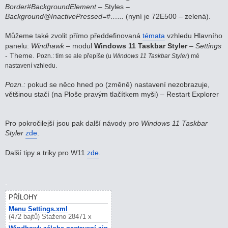
Border#BackgroundElement
– Styles –
Background@InactivePressed=#…...
(nyní je 72E500 – zelená).
Můžeme také zvolit přímo předdefinovaná
témata
vzhledu Hlavního
panelu:
Windhawk
– modul
Windows 11 Taskbar Styler
–
Settings
- Theme.
Pozn.: tím se ale přepíše (u
Windows 11 Taskbar Styler
) mé
nastavení vzhledu.
Pozn.:
pokud se něco hned po (změně) nastavení nezobrazuje,
většinou stačí (na Ploše pravým tlačítkem myši) – Restart Explorer
Pro pokročilejší jsou pak další návody pro
Windows 11 Taskbar
Styler
zde
.
Další tipy a triky pro W11
zde
.
.
PŘÍLOHY
Menu Settings.xml
(472 bajtů) Staženo 28471 x