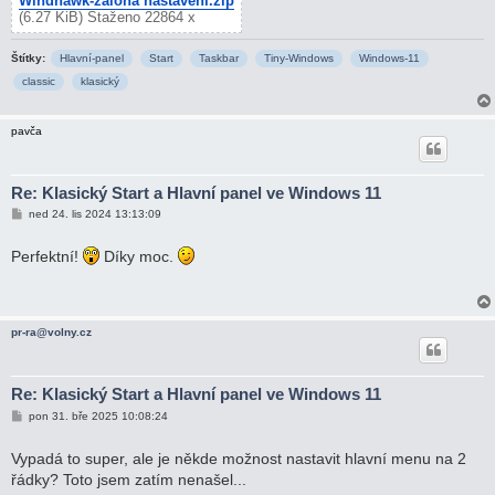
Windhawk-záloha nastavení.zip
(6.27 KiB) Staženo 22864 x
Štítky:
Hlavní-panel
Start
Taskbar
Tiny-Windows
Windows-11
classic
klasický
pavča
Re: Klasický Start a Hlavní panel ve Windows 11
P
ned 24. lis 2024 13:13:09
ř
í
s
Perfektní!
Díky moc.
p
ě
v
e
k
pr-ra@volny.cz
Re: Klasický Start a Hlavní panel ve Windows 11
P
pon 31. bře 2025 10:08:24
ř
í
s
Vypadá to super, ale je někde možnost nastavit hlavní menu na 2
p
řádky? Toto jsem zatím nenašel...
ě
v