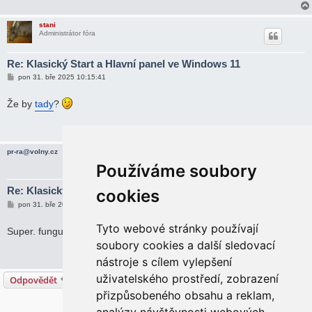
e
k
stani
Administrátor fóra
Re: Klasický Start a Hlavní panel ve Windows 11
P
pon 31. bře 2025 10:15:41
ř
í
s
Že by
tady
?
p
ě
v
e
k
pr-ra@volny.cz
Používáme soubory
Re: Klasický Start a Hlavní panel ve Windows 11
cookies
P
pon 31. bře 2025 11:21:45
ř
í
Tyto webové stránky používají
s
Super. funguje. díky moc.
p
soubory cookies a další sledovací
ě
v
nástroje s cílem vylepšení
e
k
uživatelského prostředí, zobrazení
Odpovědět
přizpůsobeného obsahu a reklam,
5 příspěvků • Stránka
1
z
1