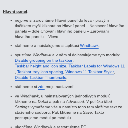
Hlavní panel
:
nejprve si zarovnáme Hlavní panel do leva - pravým
tlačítkem myši kliknout na Hlavní panel – Nastavení hlavního
panelu – dole Chování hlavního panelu – Zarovnání
hlavního panelu – Vlevo.
stáhneme a naistalujeme si aplikaci
Windhawk
.
spustíme
Windhawk
a v něm si doinstalujeme tyto moduly:
Disable grouping on the taskbar
,
Taskbar height and icon size
,
Taskbar Labels for Windows 11
,
Taskbar tray icon spacing
,
Windows 11 Taskbar Styler
,
Disable Taskbar Thumbnails
.
stáhneme si
zde
moje nastavení.
ve
Windhawk
, u nainstalovaných jednotlivých modulů
klikneme na
Detail
a pak na
Advanced
. V políčku
Mod
Settings
vymažeme vše a namísto toho tam vložíme text ze
staženého souboru. Pak klikneme na
Save
. Takto
postupujeme modul po modulu.
ukončíme Windhawk a restartujeme PC.