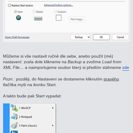
Můžeme si vše nastavit ručně dle sebe, anebo použít (mé)
nastavení: zcela dole klikneme na
Backup
a zvolíme
Load from
XML File…
a naimportujeme soubor který si předtím stáhneme
zde
.
Pozn.:
později, do Nastavení se dostaneme kliknutím
pravého
tlačítka myši na ikonku Start.
A takto bude pak Start vypadat: