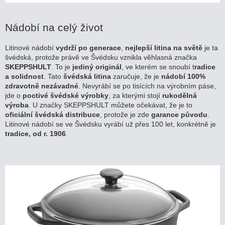
Nádobí na celý život
Litinové nádobí
vydrží po generace
,
nejlepší litina na světě
je ta
švédská, protože právě ve Švédsku vznikla věhlasná značka
SKEPPSHULT
. To je
jediný originál
, ve kterém se snoubí t
radice
a solidnost
. Tato
švédská litina
zaručuje, že je
nádobí
100%
zdravotně nezávadné
. Nevyrábí se po tisících na výrobním páse,
jde o
poctivé švédské výrobky
, za kterými stojí
rukodělná
výroba
. U značky SKEPPSHULT můžete očekávat, že je to
oficiální švédská distribuce
, protože je zde
garance původu
.
Litinové nádobí se ve Švédsku vyrábí už přes 100 let, konkrétně je
tradice, od r. 1906
.