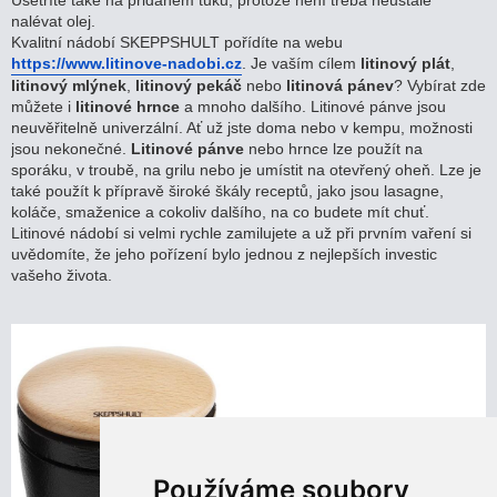
Ušetříte také na přidaném tuku, protože není třeba neustále
nalévat olej.
Kvalitní nádobí SKEPPSHULT pořídíte na webu
https://www.litinove-nadobi.cz
. Je vaším cílem
litinový plát
,
litinový mlýnek
,
litinový pekáč
nebo
litinová pánev
? Vybírat zde
můžete i
litinové hrnce
a mnoho dalšího. Litinové pánve jsou
neuvěřitelně univerzální. Ať už jste doma nebo v kempu, možnosti
jsou nekonečné.
Litinové pánve
nebo hrnce lze použít na
sporáku, v troubě, na grilu nebo je umístit na otevřený oheň. Lze je
také použít k přípravě široké škály receptů, jako jsou lasagne,
koláče, smaženice a cokoliv dalšího, na co budete mít chuť.
Litinové nádobí si velmi rychle zamilujete a už při prvním vaření si
uvědomíte, že jeho pořízení bylo jednou z nejlepších investic
vašeho života.
Používáme soubory