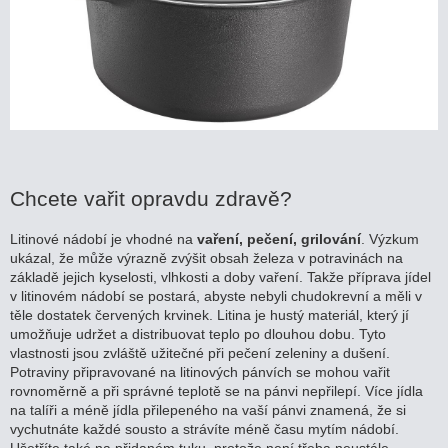
Chcete vařit opravdu zdravě?
Litinové nádobí je vhodné na
vaření, pečení, grilování
. Výzkum
ukázal, že může výrazně zvýšit obsah železa v potravinách na
základě jejich kyselosti, vlhkosti a doby vaření. Takže příprava jídel
v litinovém nádobí se postará, abyste nebyli chudokrevní a měli v
těle dostatek červených krvinek. Litina je hustý materiál, který jí
umožňuje udržet a distribuovat teplo po dlouhou dobu. Tyto
vlastnosti jsou zvláště užitečné při pečení zeleniny a dušení.
Potraviny připravované na litinových pánvích se mohou vařit
rovnoměrně a při správné teplotě se na pánvi nepřilepí. Více jídla
na talíři a méně jídla přilepeného na vaší pánvi znamená, že si
vychutnáte každé sousto a strávíte méně času mytím nádobí.