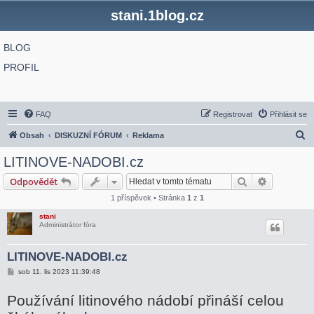
stani.1blog.cz
BLOG
PROFIL
FAQ
Registrovat
Přihlásit se
H
Obsah
DISKUZNÍ FÓRUM
Reklama
l
LITINOVE-NADOBI.cz
e
Hledat
Pokročilé 
Odpovědět
d
1 příspěvek • Stránka
1
z
1
a
stani
t
Administrátor fóra
LITINOVE-NADOBI.cz
P
sob 11. lis 2023 11:39:48
ř
í
Používání litinového nádobí přináší celou
s
p
ě