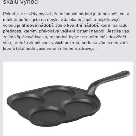
škálu výhod
v
e
k
Pokud jste si vždy mysleli, že teflonové nádobí je to nejlepší, co si
můžete pořídit, jste na omylu. Zdaleka nejlepší a nejzdravější
volbou je
litinové nádobí
. Jde o
kvalitní nádobí
, které má řadu
předností, kterými překonává veškeré ostatní nádobí. Jestliže vás
zajímá špičková kvalita, rozhodně byste se o něm měli dozvědět
více, protože zlepší chuť vašich pokrmů, bude se vám s ním vařit
lépe a také bude vaše vaření mnohem zdravější.