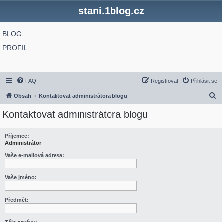
stani.1blog.cz
BLOG
PROFIL
FAQ
Registrovat
Přihlásit se
H
Obsah
Kontaktovat administrátora blogu
l
Kontaktovat administrátora blogu
e
d
Příjemce:
Administrátor
a
t
Vaše e-mailová adresa:
Vaše jméno:
Předmět: