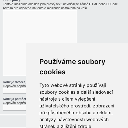
Tělo zprávy:
Tento e-mail bude odeslán jako prostý text, nevkládejte žádné HTML nebo BBCode.
Adresa pro odpověď na tento e-mail bude nastavena na vaši.
Používáme soubory
cookies
Kolik je dvacet jedna děleno třemi
Tyto webové stránky používají
Odpověď napište slovy
soubory cookies a další sledovací
nástroje s cílem vylepšení
Kolik je patnáct mínus pět
Odpověď napište slovy
uživatelského prostředí, zobrazení
přizpůsobeného obsahu a reklam,
analýzy návštěvnosti webových
stránek a zjištění zdroje