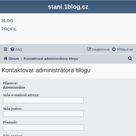
stani.1blog.cz
BLOG
PROFIL
FAQ
Registrovat
Přihlásit se
H
Obsah
Kontaktovat administrátora blogu
l
Kontaktovat administrátora blogu
e
d
Příjemce:
Administrátor
a
t
Vaše e-mailová adresa:
Vaše jméno:
Předmět: