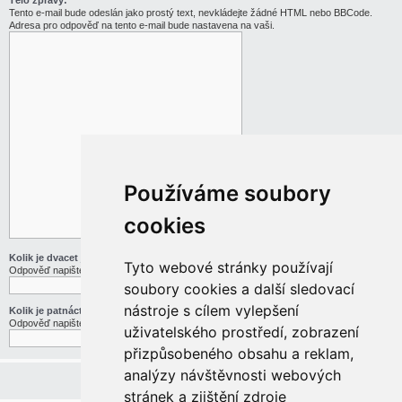
Tělo zprávy:
Tento e-mail bude odeslán jako prostý text, nevkládejte žádné HTML nebo BBCode.
Adresa pro odpověď na tento e-mail bude nastavena na vaši.
Používáme soubory
cookies
Kolik je dvacet jedna děleno třemi
Tyto webové stránky používají
Odpověď napište slovy
soubory cookies a další sledovací
nástroje s cílem vylepšení
Kolik je patnáct mínus pět
Odpověď napište slovy
uživatelského prostředí, zobrazení
přizpůsobeného obsahu a reklam,
analýzy návštěvnosti webových
stránek a zjištění zdroje