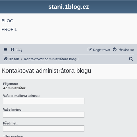
stani.1blog.cz
BLOG
PROFIL
FAQ
Registrovat
Přihlásit se
H
Obsah
Kontaktovat administrátora blogu
l
Kontaktovat administrátora blogu
e
d
Příjemce:
Administrátor
a
t
Vaše e-mailová adresa:
Vaše jméno:
Předmět: