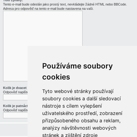
Tělo zprávy:
Tento e-mail bude odeslán jako prostý text, nevkládejte žádné HTML nebo BBCode.
Adresa pro odpověď na tento e-mail bude nastavena na vaši.
Používáme soubory
cookies
Kolik je dvacet jedna děleno třemi
Tyto webové stránky používají
Odpověď napište slovy
soubory cookies a další sledovací
nástroje s cílem vylepšení
Kolik je patnáct mínus pět
Odpověď napište slovy
uživatelského prostředí, zobrazení
přizpůsobeného obsahu a reklam,
analýzy návštěvnosti webových
stránek a zjištění zdroje