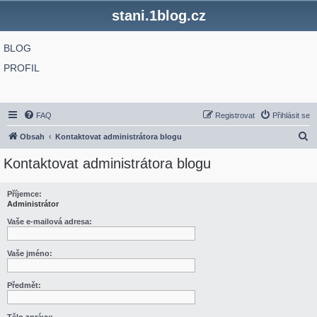
stani.1blog.cz
BLOG
PROFIL
FAQ
Registrovat
Přihlásit se
H
Obsah
Kontaktovat administrátora blogu
l
Kontaktovat administrátora blogu
e
d
Příjemce:
Administrátor
a
t
Vaše e-mailová adresa:
Vaše jméno:
Předmět: