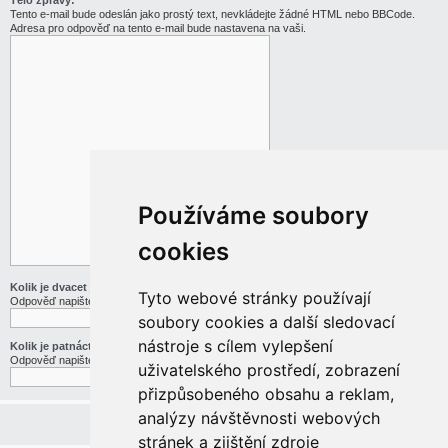
Tělo zprávy:
Tento e-mail bude odeslán jako prostý text, nevkládejte žádné HTML nebo BBCode.
Adresa pro odpověď na tento e-mail bude nastavena na vaši.
Používáme soubory
cookies
Kolik je dvacet jedna děleno třemi
Tyto webové stránky používají
Odpověď napište slovy
soubory cookies a další sledovací
nástroje s cílem vylepšení
Kolik je patnáct mínus pět
Odpověď napište slovy
uživatelského prostředí, zobrazení
přizpůsobeného obsahu a reklam,
analýzy návštěvnosti webových
stránek a zjištění zdroje