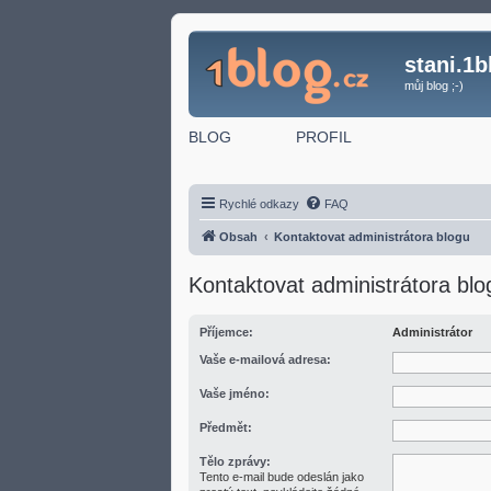
stani.1b
můj blog ;-)
BLOG
PROFIL
Rychlé odkazy
FAQ
Obsah
Kontaktovat administrátora blogu
Kontaktovat administrátora blo
Příjemce:
Administrátor
Vaše e-mailová adresa:
Vaše jméno:
Předmět:
Tělo zprávy:
Tento e-mail bude odeslán jako