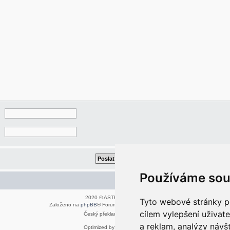
Používáme sou
Kontaktujte mě/nás
2020 © ASTRA - CZ s.r.o.
Tyto webové stránky po
Založeno na
phpBB
® Forum Software © phpBB Limited
cílem vylepšení uživat
Český překlad –
phpBB.cz
a reklam, analýzy návš
Optimized by:
phpBB SEO