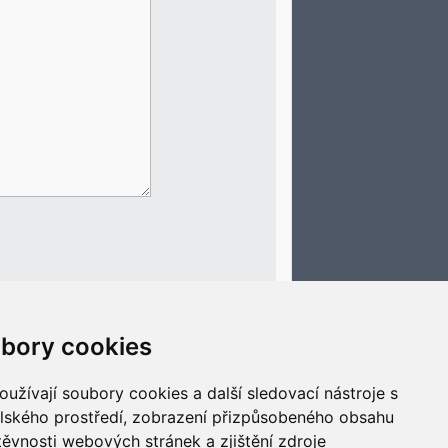
bory cookies
Smazat cookies
Všechny časy jsou v
UTC+02:00
užívají soubory cookies a další sledovací nástroje s
elského prostředí, zobrazení přizpůsobeného obsahu
těvnosti webových stránek a zjištění zdroje