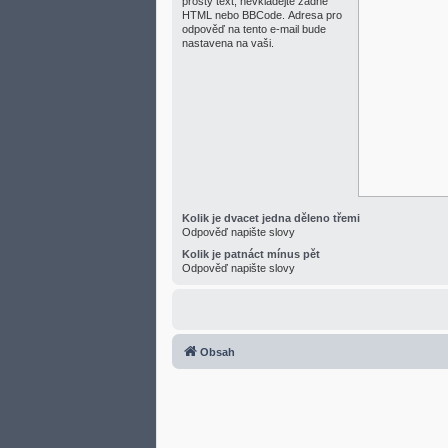
prostý text, nevkládejte žádné
HTML nebo BBCode. Adresa pro
odpověď na tento e-mail bude
nastavena na vaši.
Kolik je dvacet jedna děleno třemi
Odpověď napište slovy
Kolik je patnáct mínus pět
Odpověď napište slovy
Obsah