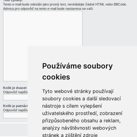
Tělo zprávy:
Tento e-mail bude odeslán jako prostý text, nevkládejte žádné HTML nebo BBCode.
Adresa pro odpověď na tento e-mail bude nastavena na vaši.
Používáme soubory
cookies
Kolik je dvacet jedna děleno třemi
Tyto webové stránky používají
Odpověď napište slovy
soubory cookies a další sledovací
nástroje s cílem vylepšení
Kolik je patnáct mínus pět
Odpověď napište slovy
uživatelského prostředí, zobrazení
přizpůsobeného obsahu a reklam,
analýzy návštěvnosti webových
stránek a zjištění zdroje