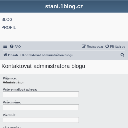
stani.1blog.cz
BLOG
PROFIL
FAQ
Registrovat
Přihlásit se
H
Obsah
Kontaktovat administrátora blogu
l
Kontaktovat administrátora blogu
e
d
Příjemce:
Administrátor
a
t
Vaše e-mailová adresa:
Vaše jméno:
Předmět: