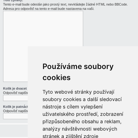
Tělo zprávy:
Tento e-mail bude odeslán jako prostý text, nevkládejte žádné HTML nebo BBCode.
Adresa pro odpověď na tento e-mail bude nastavena na vaši.
Používáme soubory
cookies
Kolik je dvacet jedna děleno třemi
Tyto webové stránky používají
Odpověď napište slovy
soubory cookies a další sledovací
nástroje s cílem vylepšení
Kolik je patnáct mínus pět
Odpověď napište slovy
uživatelského prostředí, zobrazení
přizpůsobeného obsahu a reklam,
analýzy návštěvnosti webových
stránek a zjištění zdroje