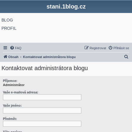
stani.1blog.cz
BLOG
PROFIL
FAQ
Registrovat
Přihlásit se
H
Obsah
Kontaktovat administrátora blogu
l
Kontaktovat administrátora blogu
e
d
Příjemce:
Administrátor
a
t
Vaše e-mailová adresa:
Vaše jméno:
Předmět: