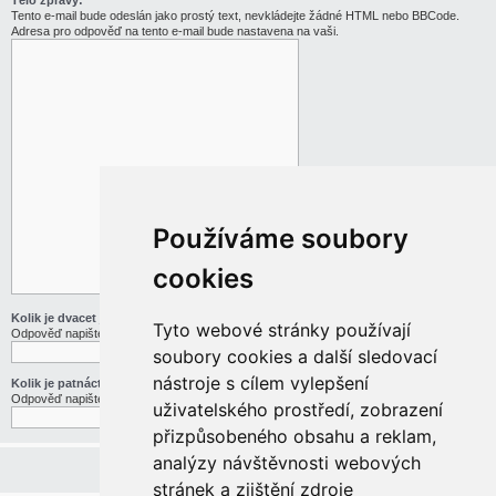
Tělo zprávy:
Tento e-mail bude odeslán jako prostý text, nevkládejte žádné HTML nebo BBCode.
Adresa pro odpověď na tento e-mail bude nastavena na vaši.
Používáme soubory
cookies
Kolik je dvacet jedna děleno třemi
Tyto webové stránky používají
Odpověď napište slovy
soubory cookies a další sledovací
nástroje s cílem vylepšení
Kolik je patnáct mínus pět
Odpověď napište slovy
uživatelského prostředí, zobrazení
přizpůsobeného obsahu a reklam,
analýzy návštěvnosti webových
stránek a zjištění zdroje