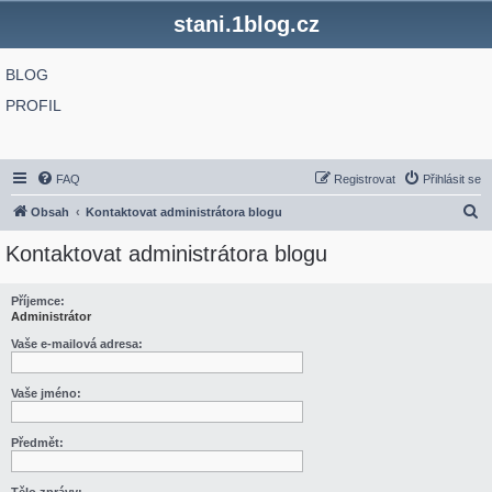
stani.1blog.cz
BLOG
PROFIL
FAQ
Registrovat
Přihlásit se
H
Obsah
Kontaktovat administrátora blogu
l
Kontaktovat administrátora blogu
e
d
Příjemce:
Administrátor
a
t
Vaše e-mailová adresa:
Vaše jméno:
Předmět: