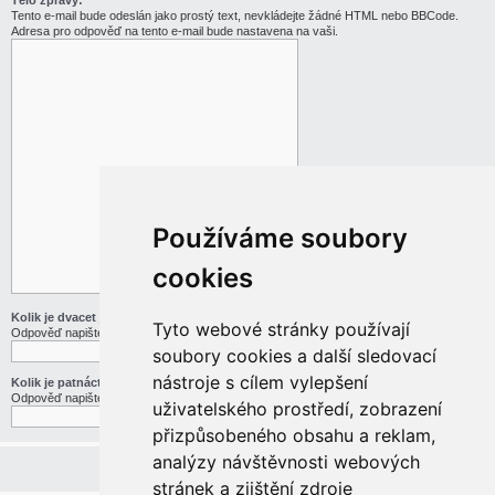
Tělo zprávy:
Tento e-mail bude odeslán jako prostý text, nevkládejte žádné HTML nebo BBCode.
Adresa pro odpověď na tento e-mail bude nastavena na vaši.
Používáme soubory
cookies
Kolik je dvacet jedna děleno třemi
Tyto webové stránky používají
Odpověď napište slovy
soubory cookies a další sledovací
nástroje s cílem vylepšení
Kolik je patnáct mínus pět
Odpověď napište slovy
uživatelského prostředí, zobrazení
přizpůsobeného obsahu a reklam,
analýzy návštěvnosti webových
stránek a zjištění zdroje