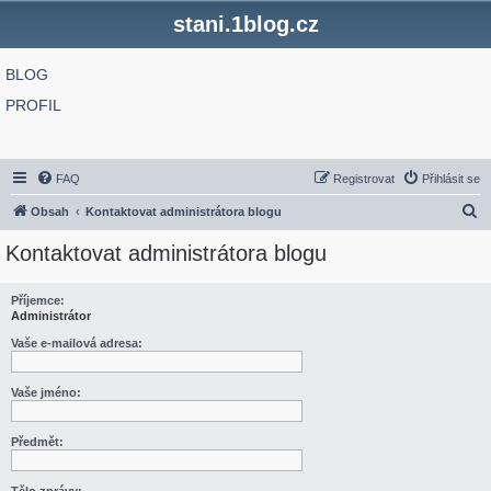
stani.1blog.cz
BLOG
PROFIL
FAQ
Registrovat
Přihlásit se
H
Obsah
Kontaktovat administrátora blogu
l
Kontaktovat administrátora blogu
e
d
Příjemce:
Administrátor
a
t
Vaše e-mailová adresa:
Vaše jméno:
Předmět: