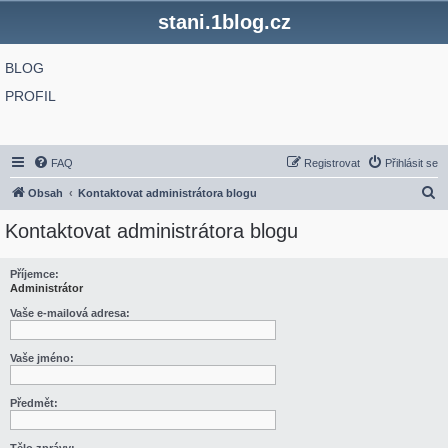
stani.1blog.cz
BLOG
PROFIL
FAQ
Registrovat
Přihlásit se
H
Obsah
Kontaktovat administrátora blogu
l
Kontaktovat administrátora blogu
e
d
Příjemce:
Administrátor
a
t
Vaše e-mailová adresa:
Vaše jméno:
Předmět: