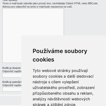
Tělo zprávy:
Tento e-mail bude odeslán jako prostý text, nevkládejte žádné HTML nebo BBCode.
Adresa pro odpověď na tento e-mail bude nastavena na vaši.
Používáme soubory
cookies
Kolik je dvacet jedna děleno třemi
Tyto webové stránky používají
Odpověď napište slovy
soubory cookies a další sledovací
nástroje s cílem vylepšení
Kolik je patnáct mínus pět
Odpověď napište slovy
uživatelského prostředí, zobrazení
přizpůsobeného obsahu a reklam,
analýzy návštěvnosti webových
stránek a zjištění zdroje