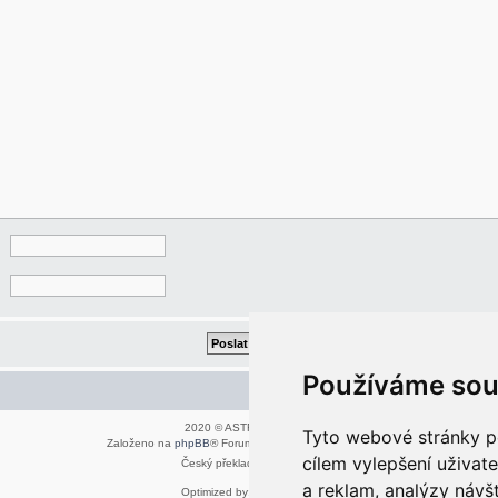
Používáme sou
Kontaktujte mě/nás
2020 © ASTRA - CZ s.r.o.
Tyto webové stránky po
Založeno na
phpBB
® Forum Software © phpBB Limited
cílem vylepšení uživat
Český překlad –
phpBB.cz
a reklam, analýzy návš
Optimized by:
phpBB SEO