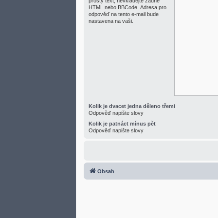
prostý text, nevkládejte žádné
HTML nebo BBCode. Adresa pro
odpověď na tento e-mail bude
nastavena na vaši.
Kolik je dvacet jedna děleno třemi
Odpověď napište slovy
Kolik je patnáct mínus pět
Odpověď napište slovy
Obsah