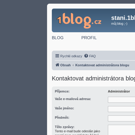
stani.1b
můj blog ;-)
BLOG
PROFIL
Rychlé odkazy
FAQ
Obsah
Kontaktovat administrátora blogu
Kontaktovat administrátora blo
Příjemce:
Administrátor
Vaše e-mailová adresa:
Vaše jméno:
Předmět:
Tělo zprávy:
Tento e-mail bude odeslán jako