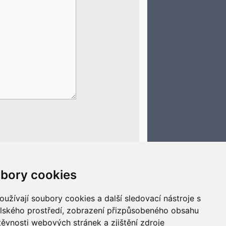
bory cookies
Smazat cookies
Všechny časy jsou v
UTC+02:00
užívají soubory cookies a další sledovací nástroje s
elského prostředí, zobrazení přizpůsobeného obsahu
těvnosti webových stránek a zjištění zdroje