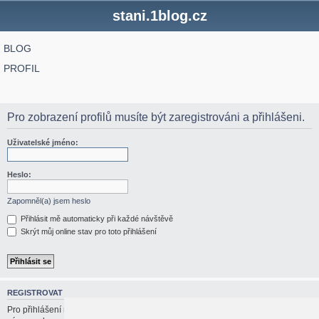
stani.1blog.cz
BLOG
PROFIL
Pro zobrazení profilů musíte být zaregistrováni a přihlášeni.
Uživatelské jméno:
Heslo:
Zapomněl(a) jsem heslo
Přihlásit mě automaticky při každé návštěvě
Skrýt můj online stav pro toto přihlášení
REGISTROVAT
Pro přihlášení musíte být registrován/a. Registrace trvá jen pár vteřin a dává