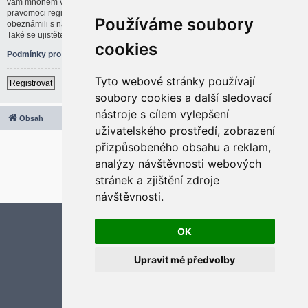
vám mnohem větší možnosti. Administrátor blogu též může dávat rozšířené
pravomoci registrovaným uživatelům. Před registrací se ujistěte, že jste se
Používáme soubory
obeznámili s našimi podmínkami pro použití a s dalšími pravidly a ujednáními.
Také se ujistěte, že si přečtete jakákoliv pravidla, která se na fóru objeví.
cookies
Podmínky pro užívání
|
Ochrana soukromí
Tyto webové stránky používají
Registrovat
soubory cookies a další sledovací
nástroje s cílem vylepšení
Obsah
Všechny časy jsou v
UTC+02:00
uživatelského prostředí, zobrazení
2020 © ASTRA - CZ s.r.o.
přizpůsobeného obsahu a reklam,
Založeno na
phpBB
® Forum Software © phpBB Limited
analýzy návštěvnosti webových
Český překlad –
phpBB.cz
stránek a zjištění zdroje
Optimized by:
phpBB SEO
Soukromí
|
Podmínky
návštěvnosti.
Aktualizujte předvolby souborů cookies
OK
Upravit mé předvolby