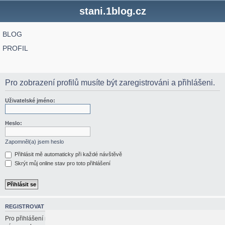
stani.1blog.cz
BLOG
PROFIL
Pro zobrazení profilů musíte být zaregistrováni a přihlášeni.
Uživatelské jméno:
Heslo:
Zapomněl(a) jsem heslo
Přihlásit mě automaticky při každé návštěvě
Skrýt můj online stav pro toto přihlášení
REGISTROVAT
Pro přihlášení musíte být registrován/a. Registrace trvá jen pár vteřin a dává