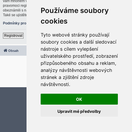
vám mnohem větší možnosti. Administrátor blogu též může dávat rozšířené
pravomoci registrovaným uživatelům. Před registrací se ujistěte, že jste se
Používáme soubory
obeznámili s našimi podmínkami pro použití a s dalšími pravidly a ujednáními.
Také se ujistěte, že si přečtete jakákoliv pravidla, která se na fóru objeví.
cookies
Podmínky pro užívání
|
Ochrana soukromí
Tyto webové stránky používají
Registrovat
soubory cookies a další sledovací
nástroje s cílem vylepšení
Obsah
Všechny časy jsou v
UTC+02:00
uživatelského prostředí, zobrazení
2020 © ASTRA - CZ s.r.o.
přizpůsobeného obsahu a reklam,
Založeno na
phpBB
® Forum Software © phpBB Limited
analýzy návštěvnosti webových
Český překlad –
phpBB.cz
stránek a zjištění zdroje
Optimized by:
phpBB SEO
Soukromí
|
Podmínky
návštěvnosti.
Aktualizujte předvolby souborů cookies
OK
Upravit mé předvolby