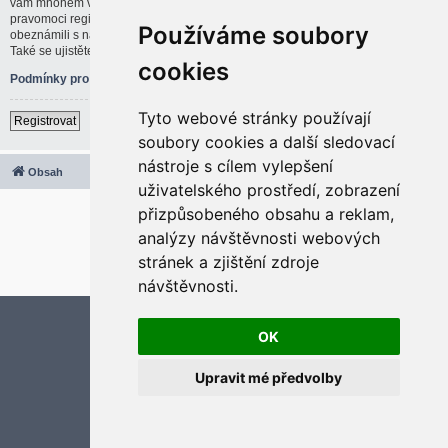
vám mnohem větší možnosti. Administrátor blogu též může dávat rozšířené
pravomoci registrovaným uživatelům. Před registrací se ujistěte, že jste se
Používáme soubory
obeznámili s našimi podmínkami pro použití a s dalšími pravidly a ujednáními.
Také se ujistěte, že si přečtete jakákoliv pravidla, která se na fóru objeví.
cookies
Podmínky pro užívání
|
Ochrana soukromí
Tyto webové stránky používají
Registrovat
soubory cookies a další sledovací
nástroje s cílem vylepšení
Obsah
Všechny časy jsou v
UTC+02:00
uživatelského prostředí, zobrazení
2020 © ASTRA - CZ s.r.o.
přizpůsobeného obsahu a reklam,
Založeno na
phpBB
® Forum Software © phpBB Limited
analýzy návštěvnosti webových
Český překlad –
phpBB.cz
stránek a zjištění zdroje
Optimized by:
phpBB SEO
Soukromí
|
Podmínky
návštěvnosti.
Aktualizujte předvolby souborů cookies
OK
Upravit mé předvolby