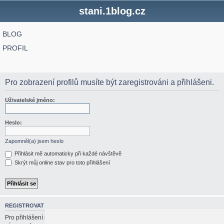
stani.1blog.cz
BLOG
PROFIL
Pro zobrazení profilů musíte být zaregistrováni a přihlášeni.
Uživatelské jméno:
Heslo:
Zapomněl(a) jsem heslo
Přihlásit mě automaticky při každé návštěvě
Skrýt můj online stav pro toto přihlášení
REGISTROVAT
Pro přihlášení musíte být registrován/a. Registrace trvá jen pár vteřin a dává