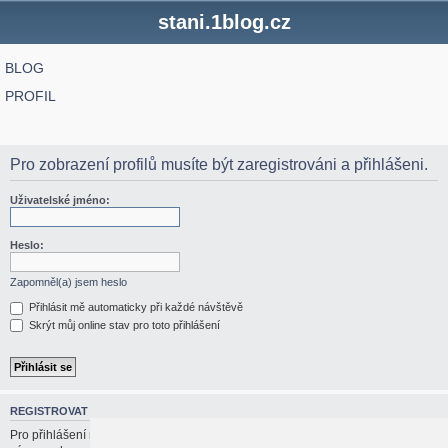
stani.1blog.cz
BLOG
PROFIL
Pro zobrazení profilů musíte být zaregistrováni a přihlášeni.
Uživatelské jméno:
Heslo:
Zapomněl(a) jsem heslo
Přihlásit mě automaticky při každé návštěvě
Skrýt můj online stav pro toto přihlášení
REGISTROVAT
Pro přihlášení musíte být registrován/a. Registrace trvá jen pár vteřin a dává