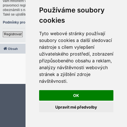
vám mnohem větší možnosti. Administrátor blogu též může dávat rozšířené
pravomoci registrovaným uživatelům. Před registrací se ujistěte, že jste se
Používáme soubory
obeznámili s našimi podmínkami pro použití a s dalšími pravidly a ujednáními.
Také se ujistěte, že si přečtete jakákoliv pravidla, která se na fóru objeví.
cookies
Podmínky pro užívání
|
Ochrana soukromí
Tyto webové stránky používají
Registrovat
soubory cookies a další sledovací
nástroje s cílem vylepšení
Obsah
Všechny časy jsou v
UTC+02:00
uživatelského prostředí, zobrazení
2020 © ASTRA - CZ s.r.o.
přizpůsobeného obsahu a reklam,
Založeno na
phpBB
® Forum Software © phpBB Limited
analýzy návštěvnosti webových
Český překlad –
phpBB.cz
stránek a zjištění zdroje
Optimized by:
phpBB SEO
Soukromí
|
Podmínky
návštěvnosti.
Aktualizujte předvolby souborů cookies
OK
Upravit mé předvolby