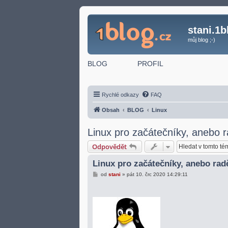
stani.1b
můj blog ;-)
BLOG
PROFIL
Rychlé odkazy
FAQ
Obsah
BLOG
Linux
Linux pro začátečníky, anebo 
Odpovědět
Linux pro začátečníky, anebo ra
P
od
stani
»
pát 10. črc 2020 14:29:11
ř
í
s
p
ě
v
e
k