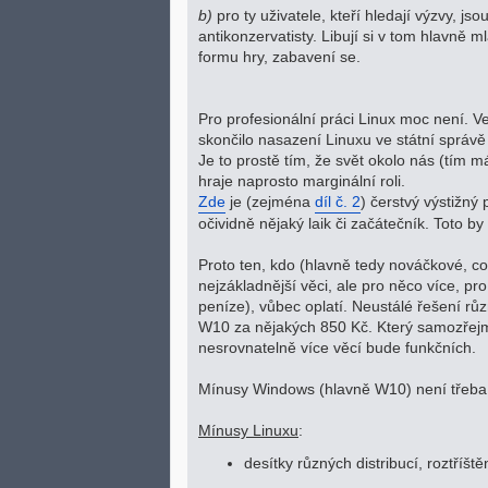
b)
pro ty uživatele, kteří hledají výzvy, j
antikonzervatisty. Libují si v tom hlavně m
formu hry, zabavení se.
Pro profesionální práci Linux moc není. 
skončilo nasazení Linuxu ve státní správě 
Je to prostě tím, že svět okolo nás (tím
hraje naprosto marginální roli.
Zde
je (zejména
díl č. 2
) čerstvý výstižný 
očividně nějaký laik či začátečník. Toto by
Proto ten, kdo (hlavně tedy nováčkové, c
nejzákladnější věci, ale pro něco více, pr
peníze), vůbec oplatí. Neustálé řešení růz
W10 za nějakých 850 Kč. Který samozřejm
nesrovnatelně více věcí bude funkčních.
Mínusy Windows (hlavně W10) není třeba p
Mínusy Linuxu
:
desítky různých distribucí, roztříšt