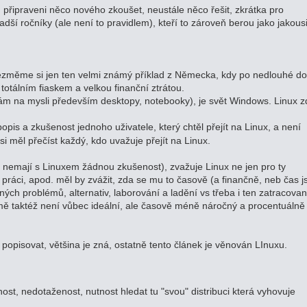
sou připraveni něco nového zkoušet, neustále něco řešit, zkrátka pro
ladší ročníky (ale není to pravidlem), kteří to zároveň berou jako jakous
Vezměme si jen ten velmi známý příklad z Německa, kdy po nedlouhé d
totálním fiaskem a velkou finanční ztrátou.
 mám na mysli především desktopy, notebooky), je svět Windows. Linux 
popis a zkušenost jednoho uživatele, který chtěl přejít na Linux, a není
 si měl přečíst každý, kdo uvažuje přejít na Linux.
o nemají s Linuxem žádnou zkušenost), zvažuje Linux ne jen pro ty
o práci, apod. měl by zvážit, zda se mu to časově (a finančně, neb čas j
ných problémů, alternativ, laborování a ladění vs třeba i ten zatracova
ě taktéž není vůbec ideální, ale časově méně náročný a procentuálně
opisovat, většina je zná, ostatně tento článek je věnován LInuxu.
ěnost, nedotaženost, nutnost hledat tu "svou" distribuci která vyhovuje