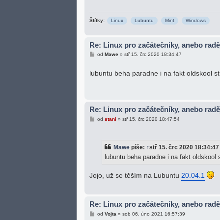
Štítky:
Linux
Lubuntu
Mint
Windows
Re: Linux pro začátečníky, anebo rad
P
od
Mawe
»
stř 15. črc 2020 18:34:47
ř
í
s
lubuntu beha paradne i na fakt oldskool st
p
ě
v
e
k
Re: Linux pro začátečníky, anebo rad
P
od
stani
»
stř 15. črc 2020 18:47:54
ř
í
s
p
Mawe
píše:
↑
stř 15. črc 2020 18:34:47
ě
v
lubuntu beha paradne i na fakt oldskool s
e
k
Jojo, už se těším na Lubuntu
20.04.1
Re: Linux pro začátečníky, anebo rad
P
od
Vojta
»
sob 06. úno 2021 16:57:39
ř