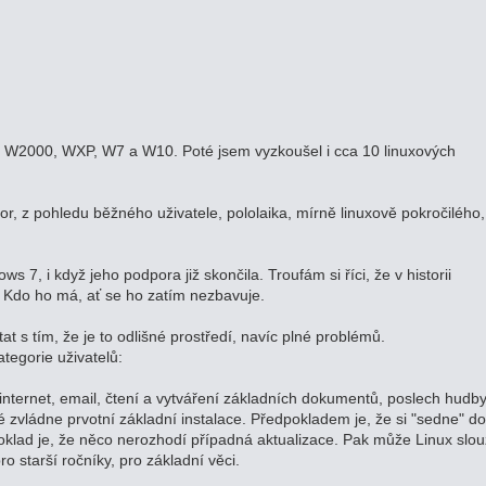
W2000, WXP, W7 a W10. Poté jsem vyzkoušel i cca 10 linuxových
or, z pohledu běžného uživatele, pololaika, mírně linuxově pokročilého,
 7, i když jeho podpora již skončila. Troufám si říci, že v historii
 Kdo ho má, ať se ho zatím nezbavuje.
at s tím, že je to odlišné prostředí, navíc plné problémů.
tegorie uživatelů:
a internet, email, čtení a vytváření základních dokumentů, poslech hudby
eré zvládne prvotní základní instalace. Předpokladem je, že si "sedne" d
klad je, že něco nerozhodí případná aktualizace. Pak může Linux slouž
ro starší ročníky, pro základní věci.