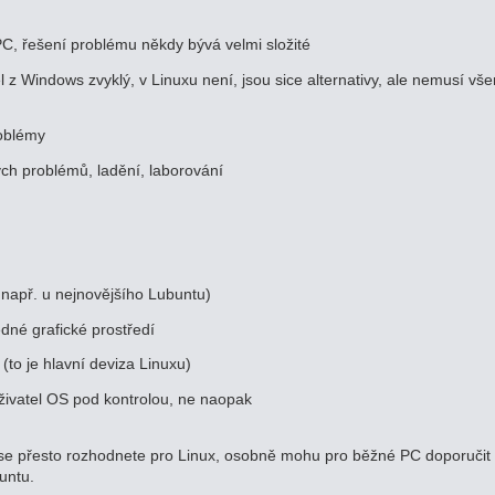
, řešení problému někdy bývá velmi složité
 z Windows zvyklý, v Linuxu není, jsou sice alternativy, ale nemusí vš
roblémy
ch problémů, ladění, laborování
např. u nejnovějšího Lubuntu)
dné grafické prostředí
to je hlavní deviza Linuxu)
ivatel OS pod kontrolou, ne naopak
 se přesto rozhodnete pro Linux, osobně mohu pro běžné PC doporučit
buntu.