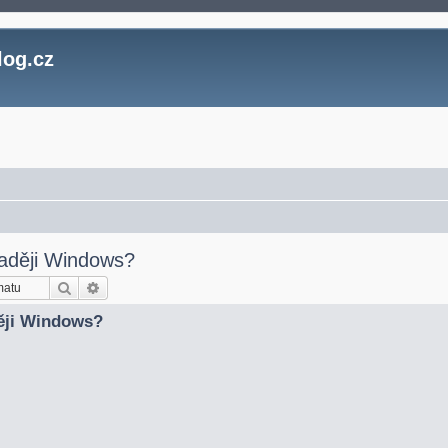
log.cz
raději Windows?
Hledat
Pokročilé hledání
ději Windows?