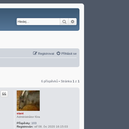
Hledat
Pokročilé hledání
Registrovat
Přihlásit se
6 příspěvků • Stránka
1
z
1
stani
Administrátor fóra
Příspěvky:
103
Registrován:
stř 08. črc 2020 16:15:03