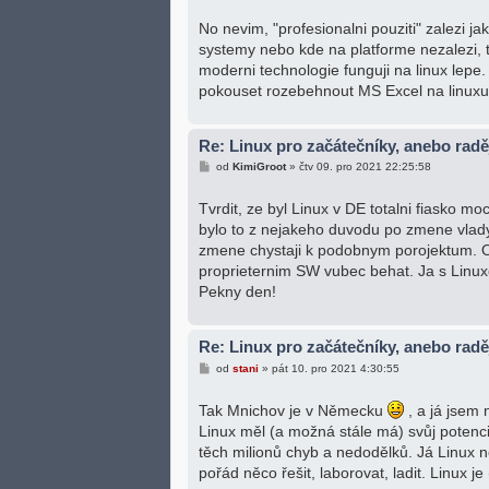
í
s
No nevim, "profesionalni pouziti" zalezi j
p
systemy nebo kde na platforme nezalezi, ta
ě
v
moderni technologie funguji na linux lepe
e
pokouset rozebehnout MS Excel na linuxu
k
Re: Linux pro začátečníky, anebo rad
P
od
KimiGroot
»
čtv 09. pro 2021 22:25:58
ř
í
s
Tvrdit, ze byl Linux v DE totalni fiasko m
p
bylo to z nejakeho duvodu po zmene vlady.
ě
v
zmene chystaji k podobnym porojektum. O
e
proprieternim SW vubec behat. Ja s Linux
k
Pekny den!
Re: Linux pro začátečníky, anebo rad
P
od
stani
»
pát 10. pro 2021 4:30:55
ř
í
s
Tak Mnichov je v Německu
, a já jsem
p
Linux měl (a možná stále má) svůj potenci
ě
v
těch milionů chyb a nedodělků. Já Linux n
e
pořád něco řešit, laborovat, ladit. Linux
k