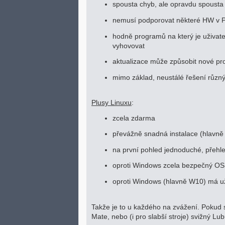
spousta chyb, ale opravdu spousta
nemusí podporovat některé HW v PC
hodně programů na který je uživatel
vyhovovat
aktualizace může způsobit nové p
mimo základ, neustálé řešení různý
Plusy Linuxu
:
zcela zdarma
převážně snadná instalace (hlavně 
na první pohled jednoduché, přehle
oproti Windows zcela bezpečný OS (
oproti Windows (hlavně W10) má už
Takže je to u každého na zvážení. Pokud
Mate, nebo (i pro slabší stroje) svižný Lu