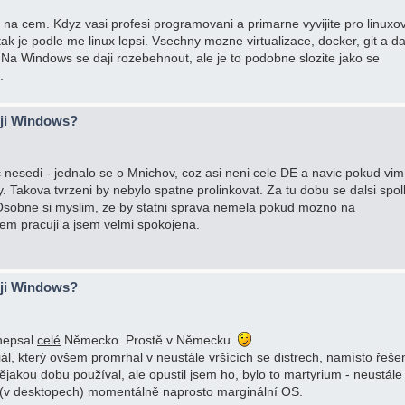
ak na cem. Kdyz vasi profesi programovani a primarne vyvijite pro linuxo
k je podle me linux lepsi. Vsechny mozne virtualizace, docker, git a da
. Na Windows se daji rozebehnout, ale je to podobne slozite jako se
.
ěji Windows?
oc nesedi - jednalo se o Mnichov, coz asi neni cele DE a navic pokud vim
 Takova tvrzeni by nebylo spatne prolinkovat. Za tu dobu se dalsi spo
sobne si myslim, ze by statni sprava nemela pokud mozno na
em pracuji a jsem velmi spokojena.
ěji Windows?
 nepsal
celé
Německo. Prostě v Německu.
ál, který ovšem promrhal v neustále vršících se distrech, namísto řeše
ějakou dobu používal, ale opustil jsem ho, bylo to martyrium - neustále
 je (v desktopech) momentálně naprosto marginální OS.