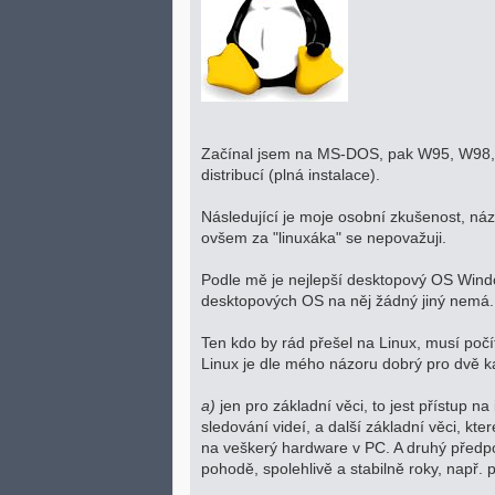
Začínal jsem na MS-DOS, pak W95, W98, 
distribucí (plná instalace).
Následující je moje osobní zkušenost, náz
ovšem za "linuxáka" se nepovažuji.
Podle mě je nejlepší desktopový OS Windows
desktopových OS na něj žádný jiný nemá.
Ten kdo by rád přešel na Linux, musí počít
Linux je dle mého názoru dobrý pro dvě ka
a)
jen pro základní věci, to jest přístup n
sledování videí, a další základní věci, kt
na veškerý hardware v PC. A druhý předpo
pohodě, spolehlivě a stabilně roky, např. p