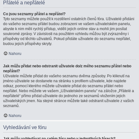
Přátelé a nepřátelé
Co jsou seznamy přátel a nepřátel?
Tyto seznamy můžete použít k rozdělení ostatních členů fóra. Uživatelé přidáni
do vašeho seznamu přátel budou zobrazeni ve vašem uživatelském panelu,
abyste k nim měli rychlý přístup, viděli jejich online stav a mohli jim posílat
soukromé zprávy. V závislosti na použitém vzhledu můžou být zvýrazněny i
příspěvky od těchto uživatelů. Pokud přidáte uživatele do seznamu nepřátel,
budou jejich příspěvky skryty.
Nahoru
Jak můžu přidat nebo odstranit uživatele do/z mého seznamu přátel nebo
nepřátel?
Uživatele můžete přidat do vašeho seznamu dvěma způsoby. Po kliknutí na
jméno uživatele se dostanete na stránku s profilem uživatele, kde najdete
odkaz, pomocí kterého můžete uživatele přidat do seznamu přátel nebo
nepřátel. Nebo můžete ve vašem „Uživatelském panelu“ na záložce „Přátelé a
nepřátelé“ přímo přidat uživatele do jednoho ze seznamů vložením jejich
uživatelských jmen. Na stejné stránce můžete také odstranit uživatele z vašich
seznamů.
Nahoru
Vyhledávání ve fóru
Jak můžu vyhledávat na celém fóru nebo v jednotlivých fórech?