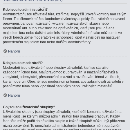
Kdo jsou to administrátoři?
Administrátoři jsou uživatelé fóra, kteří mají nejvyšší úroveň kontroly nad celým
fórem. Tito členové můžou kontrolovat všechny aspekty fóra, včetně nastavení
oprávnění, banování uživatelů, vytváření uživatelských skupin nebo
moderátorů atd. a to v závislosti na oprávněních, která jsou jim udělena
majitelem fóra nebo dalšími administrátory. Administrátoři také můžou mít ve
všech fórech úplné moderátorské schopnosti, opět v závislosti na nastavení
provedeném majitelem fóra nebo dalšími administrátory.
Nahoru
Kdo jsou to moderátoři?
Moderátoři jsou uživatelé (nebo skupiny uživatelů), kteří se starají o
každodenní chod fóra. Mají pravomoc k upravování a mazání příspěvků a
zamykání, odemykání, přesunování, mazání a rozdělování témat ve fórech,
která moderují. Obecně jsou moderátoři přítomni, aby zabraňovali uživatelů v
psaní mimo téma nebo v posílání hanlivých nebo urážlivých materiálů.
Nahoru
Co jsou to uživatelské skupiny?
Uživatelské skupiny jsou skupiny uživatelů, které dělí komunitu uživatelů na
menší části, se kterými můžou administrátoři fóra snadněji pracovat. Každý
člen fóra může patřit do několika skupin a každé skupině můžou být přiřazena
různá oprávnění. To umožňuje administrátorům jednoduše měnit oprávnění