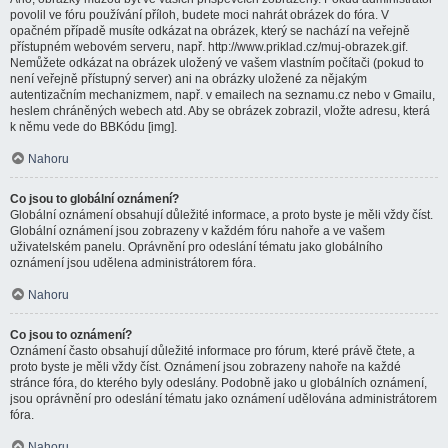
povolil ve fóru používání příloh, budete moci nahrát obrázek do fóra. V
opačném případě musíte odkázat na obrázek, který se nachází na veřejně
přístupném webovém serveru, např. http://www.priklad.cz/muj-obrazek.gif.
Nemůžete odkázat na obrázek uložený ve vašem vlastním počítači (pokud to
není veřejně přístupný server) ani na obrázky uložené za nějakým
autentizačním mechanizmem, např. v emailech na seznamu.cz nebo v Gmailu,
heslem chráněných webech atd. Aby se obrázek zobrazil, vložte adresu, která
k němu vede do BBKódu [img].
Nahoru
Co jsou to globální oznámení?
Globální oznámení obsahují důležité informace, a proto byste je měli vždy číst.
Globální oznámení jsou zobrazeny v každém fóru nahoře a ve vašem
uživatelském panelu. Oprávnění pro odeslání tématu jako globálního
oznámení jsou udělena administrátorem fóra.
Nahoru
Co jsou to oznámení?
Oznámení často obsahují důležité informace pro fórum, které právě čtete, a
proto byste je měli vždy číst. Oznámení jsou zobrazeny nahoře na každé
stránce fóra, do kterého byly odeslány. Podobně jako u globálních oznámení,
jsou oprávnění pro odeslání tématu jako oznámení udělována administrátorem
fóra.
Nahoru