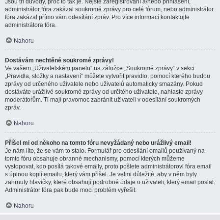
Jsou tři důvody, proč to tak je. Nejste zaregistrovaní a/nebo přihlášení,
administrátor fóra zakázal soukromé zprávy pro celé fórum, nebo administrátor
fóra zakázal přímo vám odesílání zpráv. Pro více informací kontaktujte
administrátora fóra.
Nahoru
Dostávám nechtěné soukromé zprávy!
Ve vašem „Uživatelském panelu“ na záložce „Soukromé zprávy“ v sekci
„Pravidla, složky a nastavení“ můžete vytvořit pravidlo, pomocí kterého budou
zprávy od určeného uživatele nebo uživatelů automaticky smazány. Pokud
dostáváte urážlivé soukromé zprávy od určitého uživatele, nahlaste zprávy
moderátorům. Ti mají pravomoc zabránit uživateli v odesílání soukromých
zpráv.
Nahoru
Přišel mi od někoho na tomto fóru nevyžádaný nebo urážlivý email!
Je nám líto, že se vám to stalo. Formulář pro odesílání emailů používaný na
tomto fóru obsahuje obranné mechanismy, pomocí kterých můžeme
vystopovat, kdo posílá takové emaily, proto pošlete administrátorovi fóra email
s úplnou kopií emailu, který vám přišel. Je velmi důležité, aby v něm byly
zahrnuty hlavičky, které obsahují podrobné údaje o uživateli, který email poslal.
Administrátor fóra pak bude moci problém vyřešit.
Nahoru