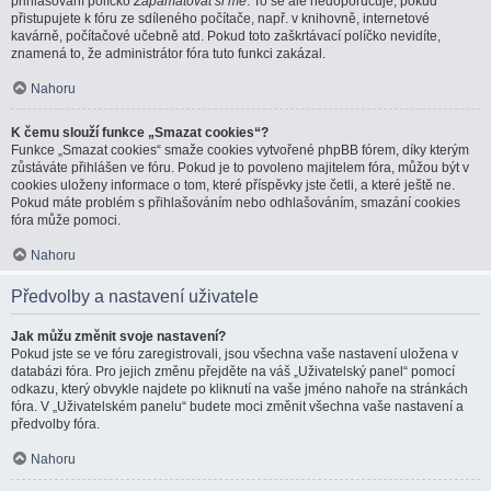
přihlašování políčko
Zapamatovat si mě
. To se ale nedoporučuje, pokud
přistupujete k fóru ze sdíleného počítače, např. v knihovně, internetové
kavárně, počítačové učebně atd. Pokud toto zaškrtávací políčko nevidíte,
znamená to, že administrátor fóra tuto funkci zakázal.
Nahoru
K čemu slouží funkce „Smazat cookies“?
Funkce „Smazat cookies“ smaže cookies vytvořené phpBB fórem, díky kterým
zůstáváte přihlášen ve fóru. Pokud je to povoleno majitelem fóra, můžou být v
cookies uloženy informace o tom, které příspěvky jste četli, a které ještě ne.
Pokud máte problém s přihlašováním nebo odhlašováním, smazání cookies
fóra může pomoci.
Nahoru
Předvolby a nastavení uživatele
Jak můžu změnit svoje nastavení?
Pokud jste se ve fóru zaregistrovali, jsou všechna vaše nastavení uložena v
databázi fóra. Pro jejich změnu přejděte na váš „Uživatelský panel“ pomocí
odkazu, který obvykle najdete po kliknutí na vaše jméno nahoře na stránkách
fóra. V „Uživatelském panelu“ budete moci změnit všechna vaše nastavení a
předvolby fóra.
Nahoru