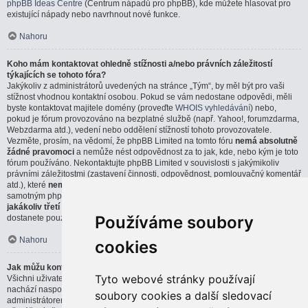
phpBB Ideas Centre
(Centrum nápadů pro phpBB), kde můžete hlasovat pro
existující nápady nebo navrhnout nové funkce.
Nahoru
Koho mám kontaktovat ohledně stížnosti a/nebo právních záležitostí
týkajících se tohoto fóra?
Jakýkoliv z administrátorů uvedených na stránce „Tým“, by měl být pro vaši
stížnost vhodnou kontaktní osobou. Pokud se vám nedostane odpovědi, měli
byste kontaktovat majitele domény (proveďte
WHOIS vyhledávání
) nebo,
pokud je fórum provozováno na bezplatné službě (např. Yahoo!, forumzdarma,
Webzdarma atd.), vedení nebo oddělení stížností tohoto provozovatele.
Vezměte, prosím, na vědomí, že phpBB Limited na tomto fóru
nemá absolutně
žádné pravomoci
a nemůže nést odpovědnost za to jak, kde, nebo kým je toto
fórum používáno. Nekontaktujte phpBB Limited v souvislosti s jakýmikoliv
právními záležitostmi (zastavení činnosti, odpovědnost, pomlouvačný komentář
atd.), které
nemají přímou souvislost
s webem phpBB.com, nebo se
samotným phpBB softwarem. Pokud pošlete email phpBB Limited týkající se
jakákoliv třetí strany
, která používá tento software, můžete očekávat, že
Používáme soubory
dostanete pouze strohou, nebo vůbec žádnou odpověď.
Nahoru
cookies
Jak můžu kontaktovat administrátora fóra?
Tyto webové stránky používají
Všichni uživatelé fóra můžou použít formulář „Kontaktujte nás“, který se
nachází naspodu všech stránek, pokud je tato možnost povolena
soubory cookies a další sledovací
administrátorem fóra.