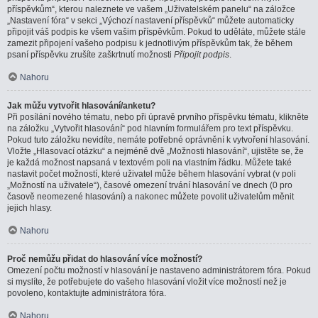
příspěvkům“, kterou naleznete ve vašem „Uživatelském panelu“ na záložce
„Nastavení fóra“ v sekci „Výchozí nastavení příspěvků“ můžete automaticky
připojit váš podpis ke všem vašim příspěvkům. Pokud to uděláte, můžete stále
zamezit připojení vašeho podpisu k jednotlivým příspěvkům tak, že během
psaní příspěvku zrušíte zaškrtnutí možnosti
Připojit podpis
.
Nahoru
Jak můžu vytvořit hlasování/anketu?
Při posílání nového tématu, nebo při úpravě prvního příspěvku tématu, klikněte
na záložku „Vytvořit hlasování“ pod hlavním formulářem pro text příspěvku.
Pokud tuto záložku nevidíte, nemáte potřebné oprávnění k vytvoření hlasování.
Vložte „Hlasovací otázku“ a nejméně dvě „Možnosti hlasování“, ujistěte se, že
je každá možnost napsaná v textovém poli na vlastním řádku. Můžete také
nastavit počet možností, které uživatel může během hlasování vybrat (v poli
„Možností na uživatele“), časové omezení trvání hlasování ve dnech (0 pro
časově neomezené hlasování) a nakonec můžete povolit uživatelům měnit
jejich hlasy.
Nahoru
Proč nemůžu přidat do hlasování více možností?
Omezení počtu možností v hlasování je nastaveno administrátorem fóra. Pokud
si myslíte, že potřebujete do vašeho hlasování vložit více možností než je
povoleno, kontaktujte administrátora fóra.
Nahoru