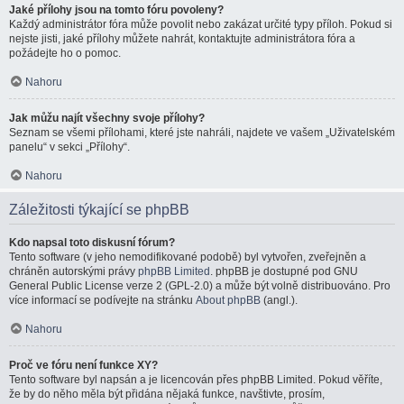
Jaké přílohy jsou na tomto fóru povoleny?
Každý administrátor fóra může povolit nebo zakázat určité typy příloh. Pokud si
nejste jisti, jaké přílohy můžete nahrát, kontaktujte administrátora fóra a
požádejte ho o pomoc.
Nahoru
Jak můžu najít všechny svoje přílohy?
Seznam se všemi přílohami, které jste nahráli, najdete ve vašem „Uživatelském
panelu“ v sekci „Přílohy“.
Nahoru
Záležitosti týkající se phpBB
Kdo napsal toto diskusní fórum?
Tento software (v jeho nemodifikované podobě) byl vytvořen, zveřejněn a
chráněn autorskými právy
phpBB Limited
. phpBB je dostupné pod GNU
General Public License verze 2 (GPL-2.0) a může být volně distribuováno. Pro
více informací se podívejte na stránku
About phpBB
(angl.).
Nahoru
Proč ve fóru není funkce XY?
Tento software byl napsán a je licencován přes phpBB Limited. Pokud věříte,
že by do něho měla být přidána nějaká funkce, navštivte, prosím,