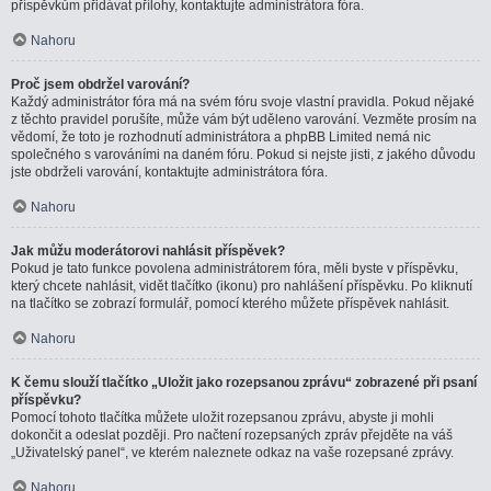
příspěvkům přidávat přílohy, kontaktujte administrátora fóra.
Nahoru
Proč jsem obdržel varování?
Každý administrátor fóra má na svém fóru svoje vlastní pravidla. Pokud nějaké
z těchto pravidel porušíte, může vám být uděleno varování. Vezměte prosím na
vědomí, že toto je rozhodnutí administrátora a phpBB Limited nemá nic
společného s varováními na daném fóru. Pokud si nejste jisti, z jakého důvodu
jste obdrželi varování, kontaktujte administrátora fóra.
Nahoru
Jak můžu moderátorovi nahlásit příspěvek?
Pokud je tato funkce povolena administrátorem fóra, měli byste v příspěvku,
který chcete nahlásit, vidět tlačítko (ikonu) pro nahlášení příspěvku. Po kliknutí
na tlačítko se zobrazí formulář, pomocí kterého můžete příspěvek nahlásit.
Nahoru
K čemu slouží tlačítko „Uložit jako rozepsanou zprávu“ zobrazené při psaní
příspěvku?
Pomocí tohoto tlačítka můžete uložit rozepsanou zprávu, abyste ji mohli
dokončit a odeslat později. Pro načtení rozepsaných zpráv přejděte na váš
„Uživatelský panel“, ve kterém naleznete odkaz na vaše rozepsané zprávy.
Nahoru