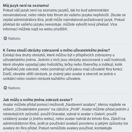
Můj jazyk není na seznamu!
Pokud váš jazyk není na seznamu jazyků, tak ho buď administrátor
nenainstaloval, nebo nikdo toto fórum do vašeho jazyka nepřeložil. Zkuste se
zeptat administrátora fóra, jestli může nainstalovat požadovaný jazyk. Pokud
překlad do vašeho jazyku neexistuje, můžete vytvořit nový překlad. Více
informací můžete najít na webu
phpBB
®.
Nahoru
K čemu slouží obrázky zobrazené u mého uživatelského jména?
Existují dva druhy obrázků, které můžou být v příspěvcích zobrazeny u
uživatelského jména. Jedním z nich jsou obrázky asociované s vaší hodností,
které obvykle vypadají jako hvězdičky, tečky nebo čtverečky a indikují, kolik
příspěvků jste odeslali, nebo pomáhají určit jakou mají uživatelé fóra funkci.
Další, obvykle větší obrázek, je známý jako avatar a obecně se jedná o
unikátní nebo osobní obrázek každého uživatele.
Nahoru
Jak můžu u svého jména zobrazit avatar?
Avatar můžete přidat pomocí možnosti „Nastavení avataru“, kterou najdete ve
vašem „Uživatelském panelu“ na záložce „Profil“. Avatar můžete přidat jedním z
následujících způsobů: použít Gravatar, vybrat si avatar v Galerii, použít
vzdálený avatar (z jiného webu), nebo avatar nahrát do tohoto fóra. Záleží na
administrátorovi fóra, jestli je používání avatarů povoleno a jakými způsoby lze
avatary do fóra přidat. Pokud nemůžete avatary používat, kontaktujte