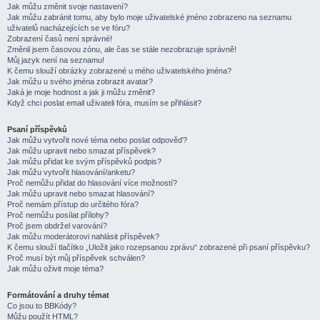
Jak můžu změnit svoje nastavení?
Jak můžu zabránit tomu, aby bylo moje uživatelské jméno zobrazeno na seznamu
uživatelů nacházejících se ve fóru?
Zobrazení časů není správné!
Změnil jsem časovou zónu, ale čas se stále nezobrazuje správně!
Můj jazyk není na seznamu!
K čemu slouží obrázky zobrazené u mého uživatelského jména?
Jak můžu u svého jména zobrazit avatar?
Jaká je moje hodnost a jak ji můžu změnit?
Když chci poslat email uživateli fóra, musím se přihlásit?
Psaní příspěvků
Jak můžu vytvořit nové téma nebo poslat odpověď?
Jak můžu upravit nebo smazat příspěvek?
Jak můžu přidat ke svým příspěvků podpis?
Jak můžu vytvořit hlasování/anketu?
Proč nemůžu přidat do hlasování více možností?
Jak můžu upravit nebo smazat hlasování?
Proč nemám přístup do určitého fóra?
Proč nemůžu posílat přílohy?
Proč jsem obdržel varování?
Jak můžu moderátorovi nahlásit příspěvek?
K čemu slouží tlačítko „Uložit jako rozepsanou zprávu“ zobrazené při psaní příspěvku?
Proč musí být můj příspěvek schválen?
Jak můžu oživit moje téma?
Formátování a druhy témat
Co jsou to BBKódy?
Můžu použít HTML?