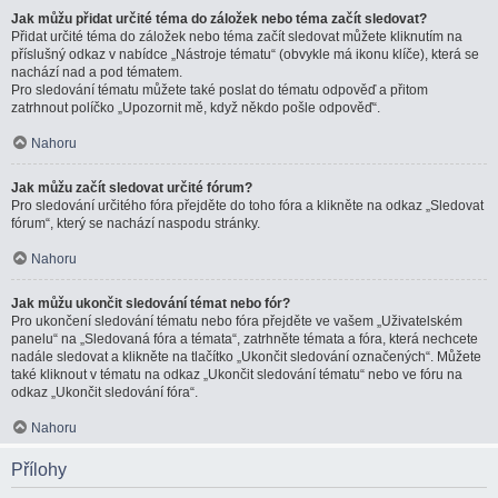
Jak můžu přidat určité téma do záložek nebo téma začít sledovat?
Přidat určité téma do záložek nebo téma začít sledovat můžete kliknutím na
příslušný odkaz v nabídce „Nástroje tématu“ (obvykle má ikonu klíče), která se
nachází nad a pod tématem.
Pro sledování tématu můžete také poslat do tématu odpověď a přitom
zatrhnout políčko „Upozornit mě, když někdo pošle odpověď“.
Nahoru
Jak můžu začít sledovat určité fórum?
Pro sledování určitého fóra přejděte do toho fóra a klikněte na odkaz „Sledovat
fórum“, který se nachází naspodu stránky.
Nahoru
Jak můžu ukončit sledování témat nebo fór?
Pro ukončení sledování tématu nebo fóra přejděte ve vašem „Uživatelském
panelu“ na „Sledovaná fóra a témata“, zatrhněte témata a fóra, která nechcete
nadále sledovat a klikněte na tlačítko „Ukončit sledování označených“. Můžete
také kliknout v tématu na odkaz „Ukončit sledování tématu“ nebo ve fóru na
odkaz „Ukončit sledování fóra“.
Nahoru
Přílohy