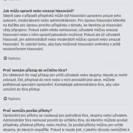
Jak můžu upravit nebo smazat hlasování?
Stejně jako v případě příspěvků může být hlasování upraveno pouze jeho
autorem, moderátorem nebo administrátorem. Pro úpravu hlasování klikněte
na tlačítko pro úpravu prvního příspěvku v tématu, ke kterému je hlasování
vždy připojeno. Pokud zatím nikdo nehlasoval, uživatelé můžou smazat
hlasování nebo v něm upravit jakoukoliv možnost. Pokud ale již uživatelé
hlasovali, jen administrátoři nebo moderátoři můžou upravit nebo smazat
hlasování. To zabrání tomu, aby byly možnosti hlasování změněny v ještě
neukončeném hlasování.
Nahoru
Proč nemám přístup do určitého fóra?
Do některých fór mají přístup jen určití uživatelé nebo skupiny. Abyste je mohli
zobrazit, číst, přispívat do nich nebo v nich provádět jiné akce, můžete
potřebovat speciální oprávnění. Kontaktujte administrátora fóra, aby vám
umožnil do fóra přístup.
Nahoru
Proč nemůžu posílat přílohy?
Oprávnění pro přílohy se nastavují pro jednotlivá fóra, skupiny nebo uživatele.
Administrátor fóra nemusel povolit do určitého fóra, do kterého můžete posílat
příspěvky, přidávat přílohy, nebo možná, že posílat přílohy můžou jen určité
skupiny, do kterých nepatříte. Pokud si nejste jisti, z jakého důvodu nemůžete k