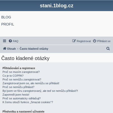
stani.1blog.cz
BLOG
PROFIL
FAQ
Registrovat
Přihlásit se
H
Obsah
Často kladené otázky
l
Často kladené otázky
e
d
Přihlašování a registrace
Proč se musím zaregistrovat?
a
Co je to COPPA?
t
Proč se nemůžu zaregistrovat?
Zaregistroval jsem se, ale nemůžu se přihlásit!
Proč se nemůžu přihlásit?
Byl jsem ve fóru zaregistrovaný, ale teď se nemůžu přihlásit?!
Zapomněl jsem heslo!
Proč se automaticky odhlašuji?
K čemu slouží funkce „Smazat cookies“?
Předvolby a nastavení uživatele