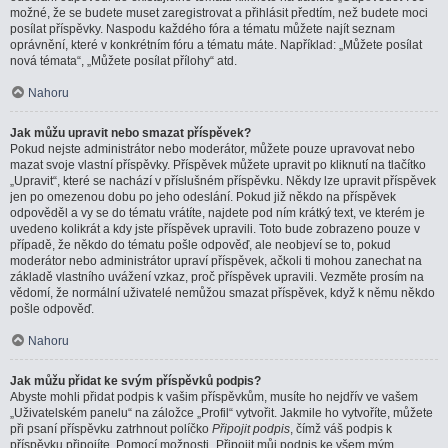
možné, že se budete muset zaregistrovat a přihlásit předtím, než budete moci
posílat příspěvky. Naspodu každého fóra a tématu můžete najít seznam
oprávnění, které v konkrétním fóru a tématu máte. Například: „Můžete posílat
nová témata“, „Můžete posílat přílohy“ atd.
Nahoru
Jak můžu upravit nebo smazat příspěvek?
Pokud nejste administrátor nebo moderátor, můžete pouze upravovat nebo
mazat svoje vlastní příspěvky. Příspěvek můžete upravit po kliknutí na tlačítko
„Upravit“, které se nachází v příslušném příspěvku. Někdy lze upravit příspěvek
jen po omezenou dobu po jeho odeslání. Pokud již někdo na příspěvek
odpověděl a vy se do tématu vrátíte, najdete pod ním krátký text, ve kterém je
uvedeno kolikrát a kdy jste příspěvek upravili. Toto bude zobrazeno pouze v
případě, že někdo do tématu pošle odpověď, ale neobjeví se to, pokud
moderátor nebo administrátor upraví příspěvek, ačkoli ti mohou zanechat na
základě vlastního uvážení vzkaz, proč příspěvek upravili. Vezměte prosím na
vědomí, že normální uživatelé nemůžou smazat příspěvek, když k němu někdo
pošle odpověď.
Nahoru
Jak můžu přidat ke svým příspěvků podpis?
Abyste mohli přidat podpis k vašim příspěvkům, musíte ho nejdřív ve vašem
„Uživatelském panelu“ na záložce „Profil“ vytvořit. Jakmile ho vytvoříte, můžete
při psaní příspěvku zatrhnout políčko
Připojit podpis
, čímž váš podpis k
příspěvku připojíte. Pomocí možnosti „Připojit můj podpis ke všem mým