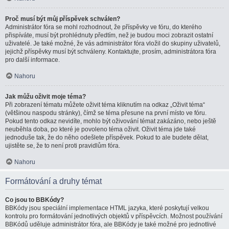
Proč musí být můj příspěvek schválen?
Administrátor fóra se mohl rozhodnout, že příspěvky ve fóru, do kterého
přispíváte, musí být prohlédnuty předtím, než je budou moci zobrazit ostatní
uživatelé. Je také možné, že vás administrátor fóra vložil do skupiny uživatelů,
jejichž příspěvky musí být schváleny. Kontaktujte, prosím, administrátora fóra
pro další informace.
Nahoru
Jak můžu oživit moje téma?
Při zobrazení tématu můžete oživit téma kliknutím na odkaz „Oživit téma“
(většinou naspodu stránky), čímž se téma přesune na první místo ve fóru.
Pokud tento odkaz nevidíte, mohlo být oživování témat zakázáno, nebo ještě
neuběhla doba, po které je povoleno téma oživit. Oživit téma jde také
jednoduše tak, že do něho odešlete příspěvek. Pokud to ale budete dělat,
ujistěte se, že to není proti pravidlům fóra.
Nahoru
Formátování a druhy témat
Co jsou to BBKódy?
BBKódy jsou speciální implementace HTML jazyka, které poskytují velkou
kontrolu pro formátování jednotlivých objektů v příspěvcích. Možnost používání
BBKódů uděluje administrátor fóra, ale BBKódy je také možné pro jednotlivé