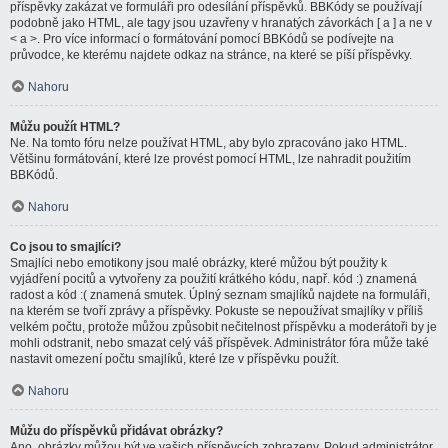
příspěvky zakázat ve formuláři pro odesílání příspěvků. BBKódy se používají
podobně jako HTML, ale tagy jsou uzavřeny v hranatých závorkách [ a ] a ne v
< a >. Pro více informací o formátování pomocí BBKódů se podívejte na
průvodce, ke kterému najdete odkaz na stránce, na které se píší příspěvky.
Nahoru
Můžu použít HTML?
Ne. Na tomto fóru nelze používat HTML, aby bylo zpracováno jako HTML.
Většinu formátování, které lze provést pomocí HTML, lze nahradit použitím
BBKódů.
Nahoru
Co jsou to smajlíci?
Smajlíci nebo emotikony jsou malé obrázky, které můžou být použity k
vyjádření pocitů a vytvořeny za použití krátkého kódu, např. kód :) znamená
radost a kód :( znamená smutek. Úplný seznam smajlíků najdete na formuláři,
na kterém se tvoří zprávy a příspěvky. Pokuste se nepoužívat smajlíky v příliš
velkém počtu, protože můžou způsobit nečitelnost příspěvku a moderátoři by je
mohli odstranit, nebo smazat celý váš příspěvek. Administrátor fóra může také
nastavit omezení počtu smajlíků, které lze v příspěvku použít.
Nahoru
Můžu do příspěvků přidávat obrázky?
Ano, obrázky můžou být ve vašich příspěvcích zobrazeny. Pokud administrátor