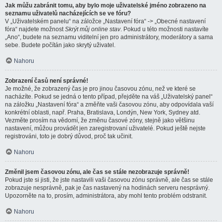
Jak můžu zabránit tomu, aby bylo moje uživatelské jméno zobrazeno na
seznamu uživatelů nacházejících se ve fóru?
V „Uživatelském panelu“ na záložce „Nastavení fóra“ -> „Obecné nastavení
fóra“ najdete možnost
Skrýt můj online stav
. Pokud u této možnosti nastavíte
„Ano“, budete na seznamu viditelní jen pro administrátory, moderátory a sama
sebe. Budete počítán jako skrytý uživatel.
Nahoru
Zobrazení časů není správné!
Je možné, že zobrazený čas je pro jinou časovou zónu, než ve které se
nacházíte. Pokud se jedná o tento případ, přejděte na váš „Uživatelský panel“
na záložku „Nastavení fóra“ a změňte vaši časovou zónu, aby odpovídala vaší
konkrétní oblasti, např. Praha, Bratislava, Londýn, New York, Sydney atd.
Vezměte prosím na vědomí, že změnu časové zóny, stejně jako většinu
nastavení, můžou provádět jen zaregistrovaní uživatelé. Pokud ještě nejste
registrováni, toto je dobrý důvod, proč tak učinit.
Nahoru
Změnil jsem časovou zónu, ale čas se stále nezobrazuje správně!
Pokud jste si jisti, že jste nastavili vaši časovou zónu správně, ale čas se stále
zobrazuje nesprávně, pak je čas nastavený na hodinách serveru nesprávný.
Upozorněte na to, prosím, administrátora, aby mohl tento problém odstranit.
Nahoru