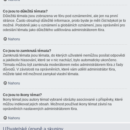
Co jsou to důležitá témata?
Důležitá témata jsou zobrazena ve fóru pod oznámeními, ale jen na první
stránce. Často obsahují důležité informace, proto byste je měli číst kdykoli je to
možné. Podobně jako u oznámení a globálních oznámení, jsou oprávnění pro
odeslání tématu jako důležitého udělována administrátorem fóra.
Nahoru
Co jsou to zamknutá témata?
Zamknutá témata jsou témata, do kterých uživatelé nemůžou posílat odpovědi
a jakékoliv hlasování, které se v nic nachází, bylo automaticky ukončeno.
Témata můžou být zamknuta moderátorem nebo administrátorem fóra z řady
důvodů. V závislosti na oprávněních, které vám udělil administrátor fóra,
můžete také mít možnost zamykat vlastní témata.
Nahoru
Co jsou to ikony témat?
Ikony témat jsou autory témat vybrané obrázky asociované s příspěvky, které
můžou indikovat jejich obsah. Možnost používat ikony témat závisí na
oprávněních nastavených administrátorem fóra.
Nahoru
Uživatelské úrovně a skupiny