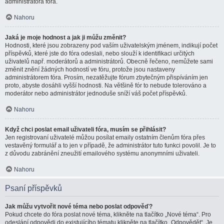
administrátora fóra.
Nahoru
Jaká je moje hodnost a jak ji můžu změnit?
Hodnosti, které jsou zobrazeny pod vaším uživatelským jménem, indikují počet
příspěvků, které jste do fóra odeslali, nebo slouží k identifikaci určitých
uživatelů např. moderátorů a administrátorů. Obecně řečeno, nemůžete sami
změnit znění žádných hodností ve fóru, protože jsou nastaveny
administrátorem fóra. Prosím, nezatěžujte fórum zbytečným přispíváním jen
proto, abyste dosáhli vyšší hodnosti. Na většině fór to nebude tolerováno a
moderátor nebo administrátor jednoduše sníží váš počet příspěvků.
Nahoru
Když chci poslat email uživateli fóra, musím se přihlásit?
Jen registrovaní uživatelé můžou posílat emaily ostatním členům fóra přes
vestavěný formulář a to jen v případě, že administrátor tuto funkci povolil. Je to
z důvodu zabránění zneužití emailového systému anonymními uživateli.
Nahoru
Psaní příspěvků
Jak můžu vytvořit nové téma nebo poslat odpověď?
Pokud chcete do fóra poslat nové téma, klikněte na tlačítko „Nové téma“. Pro
odeslání odpovědi do existujícího tématu klikněte na tlačítko „Odpovědět“. Je