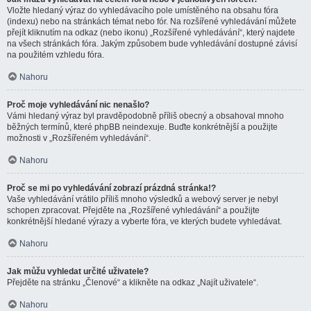
Vložte hledaný výraz do vyhledávacího pole umístěného na obsahu fóra
(indexu) nebo na stránkách témat nebo fór. Na rozšířené vyhledávání můžete
přejít kliknutím na odkaz (nebo ikonu) „Rozšířené vyhledávání“, který najdete
na všech stránkách fóra. Jakým způsobem bude vyhledávání dostupné závisí
na použitém vzhledu fóra.
Nahoru
Proč moje vyhledávání nic nenašlo?
Vámi hledaný výraz byl pravděpodobně příliš obecný a obsahoval mnoho
běžných termínů, které phpBB neindexuje. Buďte konkrétnější a použijte
možnosti v „Rozšířeném vyhledávání“.
Nahoru
Proč se mi po vyhledávání zobrazí prázdná stránka!?
Vaše vyhledávání vrátilo příliš mnoho výsledků a webový server je nebyl
schopen zpracovat. Přejděte na „Rozšířené vyhledávání“ a použijte
konkrétnější hledané výrazy a vyberte fóra, ve kterých budete vyhledávat.
Nahoru
Jak můžu vyhledat určité uživatele?
Přejděte na stránku „Členové“ a klikněte na odkaz „Najít uživatele“.
Nahoru