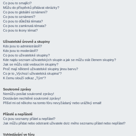
Co jsou to smajlíci?
Můžu do příspěvků přidávat obrázky?
Co jsou to globální oznámení?
Co jsou to oznámení?
Co jsou to důležitá témata?
Co jsou to zamknutá témata?
Co jsou to ikony témat?
Uživatelské úrovně a skupiny
Kdo jsou to administrátoři?
Kdo jsou to moderátoři?
Co jsou to uživatelské skupiny?
Kde najdu seznam uživatelských skupin a jak se můžu stát členem skupiny?
Jak se můžu stát vedoucím skupiny?
Proč mají některé uživatelské skupiny jinou barvu?
Co je to „Výchozí uživatelská skupina“?
K čemu slouží odkaz „Tým“?
Soukromé zprávy
Nemůžu posílat soukromé zprávy!
Dostávám nechtěné soukromé zprávy!
Přišel mi od někoho na tomto fóru nevyžádaný nebo urážlivý email!
Přátelé a nepřátelé
Co jsou seznamy přátel a nepřátel?
Jak můžu přidat nebo odstranit uživatele do/z mého seznamu přátel nebo nepřátel?
Vyhledávání ve fóru