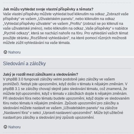
Jak můžu vyhledat svoje vlastní příspěvky a témata?
Vaše vlastní příspěvky můžete vyhledat buď kliknutím na odkaz „Zobrazit vaše
příspěvky“ ve vašem „Uživatelském panelu“, nebo kliknutím na odkaz
„Vyhledat příspěvky uživatele“ ve vašem „Profilu“ (zobrazí se po kliknutí na
vaše uživatelské jméno), nebo kliknutím na odkaz „Vaše příspěvky“ v nabídce
„Rychlé odkazy“, která se nachází nahoře na fóru. Pro vyhledání vašich témat
použijte stránku „Rozšířené vyhledávání“, na které pomocí různých možnosti
můžete zúžit vyhledávání na vaše témata.
Nahoru
Sledování a záložky
Jaký je rozdíl mezi záložkami a sledováním?
V phpBB 3.0 fungovali záložky velmi podobně jako záložky ve vašem
prohlížeči. Nebyli jste upozorněni, když došlo v tématu k nějakým změnám. V
phpBB 3.1 se záložky chovají stejně jako sledování tématu, což znamená, že
můžete být upozorněni, když v tématu v záložkách dojde k nějakým změnám.
Při sledování fóra nebo tématu budete upozorněni, když dojde ve sledovaném
fóru nebo tématu k nějakým změnám. Způsob upozornění pro záložky a
sledování můžete nastavit ve vašem „Uživatelském panelu“ na záložce
„Nastavení fóra“ v sekci „Upravit nastavení upozornění“. Může být užitečné
nastavit pro záložky a sledování jiný způsob upozornění.
Nahoru