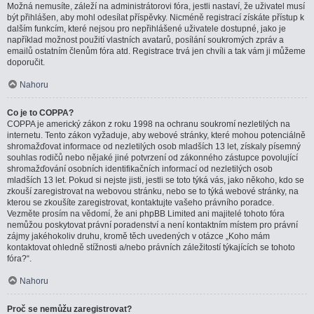
Možná nemusíte, záleží na administrátorovi fóra, jestli nastaví, že uživatel musí
být přihlášen, aby mohl odesílat příspěvky. Nicméně registrací získáte přístup k
dalším funkcím, které nejsou pro nepřihlášené uživatele dostupné, jako je
například možnost použití vlastních avatarů, posílání soukromých zpráv a
emailů ostatním členům fóra atd. Registrace trvá jen chvíli a tak vám ji můžeme
doporučit.
Nahoru
Co je to COPPA?
COPPA je americký zákon z roku 1998 na ochranu soukromí nezletilých na
internetu. Tento zákon vyžaduje, aby webové stránky, které mohou potenciálně
shromažďovat informace od nezletilých osob mladších 13 let, získaly písemný
souhlas rodičů nebo nějaké jiné potvrzení od zákonného zástupce povolující
shromažďování osobních identifikačních informací od nezletilých osob
mladších 13 let. Pokud si nejste jisti, jestli se toto týká vás, jako někoho, kdo se
zkouší zaregistrovat na webovou stránku, nebo se to týká webové stránky, na
kterou se zkoušíte zaregistrovat, kontaktujte vašeho právního poradce.
Vezměte prosím na vědomí, že ani phpBB Limited ani majitelé tohoto fóra
nemůžou poskytovat právní poradenství a není kontaktním místem pro právní
zájmy jakéhokoliv druhu, kromě těch uvedených v otázce „Koho mám
kontaktovat ohledně stížnosti a/nebo právních záležitostí týkajících se tohoto
fóra?“.
Nahoru
Proč se nemůžu zaregistrovat?