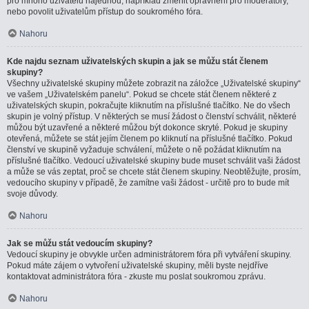
pro mnoho uživatelů najednou, například změnit oprávnění pro moderátory,
nebo povolit uživatelům přístup do soukromého fóra.
Nahoru
Kde najdu seznam uživatelských skupin a jak se můžu stát členem
skupiny?
Všechny uživatelské skupiny můžete zobrazit na záložce „Uživatelské skupiny“
ve vašem „Uživatelském panelu“. Pokud se chcete stát členem některé z
uživatelských skupin, pokračujte kliknutím na příslušné tlačítko. Ne do všech
skupin je volný přístup. V některých se musí žádost o členství schválit, některé
můžou být uzavřené a některé můžou být dokonce skryté. Pokud je skupiny
otevřená, můžete se stát jejím členem po kliknutí na příslušné tlačítko. Pokud
členství ve skupině vyžaduje schválení, můžete o ně požádat kliknutím na
příslušné tlačítko. Vedoucí uživatelské skupiny bude muset schválit vaši žádost
a může se vás zeptat, proč se chcete stát členem skupiny. Neobtěžujte, prosím,
vedoucího skupiny v případě, že zamítne vaši žádost - určitě pro to bude mít
svoje důvody.
Nahoru
Jak se můžu stát vedoucím skupiny?
Vedoucí skupiny je obvykle určen administrátorem fóra při vytváření skupiny.
Pokud máte zájem o vytvoření uživatelské skupiny, měli byste nejdříve
kontaktovat administrátora fóra - zkuste mu poslat soukromou zprávu.
Nahoru