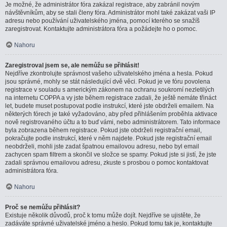
Je možné, že administrátor fóra zakázal registrace, aby zabránil novým
návštěvníkům, aby se stali členy fóra. Administrátor mohl také zakázat vaši IP
adresu nebo používání uživatelského jména, pomocí kterého se snažíš
zaregistrovat. Kontaktujte administrátora fóra a požádejte ho o pomoc.
Nahoru
Zaregistroval jsem se, ale nemůžu se přihlásit!
Nejdříve zkontrolujte správnost vašeho uživatelského jména a hesla. Pokud
jsou správné, mohly se stát následující dvě věci. Pokud je ve fóru povolena
registrace v souladu s americkým zákonem na ochranu soukromí nezletilých
na internetu COPPA a vy jste během registrace zadali, že ještě nemáte třináct
let, budete muset postupovat podle instrukcí, které jste obdrželi emailem. Na
některých fórech je také vyžadováno, aby před přihlášením proběhla aktivace
nově registrovaného účtu a to buď vámi, nebo administrátorem. Tato informace
byla zobrazena během registrace. Pokud jste obdrželi registrační email,
pokračujte podle instrukcí, které v něm najdete. Pokud jste registrační email
neobdrželi, mohli jste zadat špatnou emailovou adresu, nebo byl email
zachycen spam filtrem a skončil ve složce se spamy. Pokud jste si jistí, že jste
zadali správnou emailovou adresu, zkuste s prosbou o pomoc kontaktovat
administrátora fóra.
Nahoru
Proč se nemůžu přihlásit?
Existuje několik důvodů, proč k tomu může dojít. Nejdříve se ujistěte, že
zadáváte správné uživatelské jméno a heslo. Pokud tomu tak je, kontaktujte