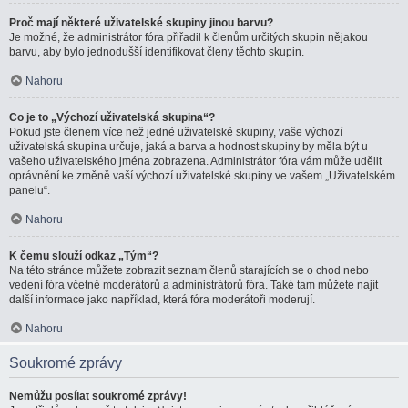
Proč mají některé uživatelské skupiny jinou barvu?
Je možné, že administrátor fóra přiřadil k členům určitých skupin nějakou
barvu, aby bylo jednodušší identifikovat členy těchto skupin.
Nahoru
Co je to „Výchozí uživatelská skupina“?
Pokud jste členem více než jedné uživatelské skupiny, vaše výchozí
uživatelská skupina určuje, jaká a barva a hodnost skupiny by měla být u
vašeho uživatelského jména zobrazena. Administrátor fóra vám může udělit
oprávnění ke změně vaší výchozí uživatelské skupiny ve vašem „Uživatelském
panelu“.
Nahoru
K čemu slouží odkaz „Tým“?
Na této stránce můžete zobrazit seznam členů starajících se o chod nebo
vedení fóra včetně moderátorů a administrátorů fóra. Také tam můžete najít
další informace jako například, která fóra moderátoři moderují.
Nahoru
Soukromé zprávy
Nemůžu posílat soukromé zprávy!