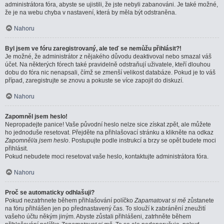
administrátora fóra, abyste se ujistili, že jste nebyli zabanováni. Je také možné,
že je na webu chyba v nastavení, která by měla být odstraněna.
Nahoru
Byl jsem ve fóru zaregistrovaný, ale teď se nemůžu přihlásit?!
Je možné, že administrátor z nějakého důvodu deaktivoval nebo smazal váš
účet. Na některých fórech také pravidelně odstraňují uživatele, kteří dlouhou
dobu do fóra nic nenapsali, čímž se zmenší velikost databáze. Pokud je to váš
případ, zaregistrujte se znovu a pokuste se více zapojit do diskuzí.
Nahoru
Zapomněl jsem heslo!
Nepropadejte panice! Vaše původní heslo nelze sice získat zpět, ale můžete
ho jednoduše resetovat. Přejděte na přihlašovací stránku a klikněte na odkaz
Zapomněl/a jsem heslo
. Postupujte podle instrukcí a brzy se opět budete moci
přihlásit.
Pokud nebudete moci resetovat vaše heslo, kontaktujte administrátora fóra.
Nahoru
Proč se automaticky odhlašuji?
Pokud nezatrhnete během přihlašování políčko
Zapamatovat si mě
zůstanete
na fóru přihlášen jen po přednastavený čas. To slouží k zabránění zneužití
vašeho účtu někým jiným. Abyste zůstali přihlášeni, zatrhněte během