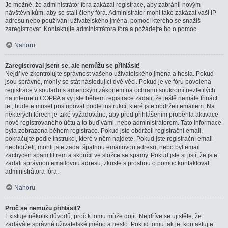
Je možné, že administrátor fóra zakázal registrace, aby zabránil novým
návštěvníkům, aby se stali členy fóra. Administrátor mohl také zakázat vaši IP
adresu nebo používání uživatelského jména, pomocí kterého se snažíš
zaregistrovat. Kontaktujte administrátora fóra a požádejte ho o pomoc.
Nahoru
Zaregistroval jsem se, ale nemůžu se přihlásit!
Nejdříve zkontrolujte správnost vašeho uživatelského jména a hesla. Pokud
jsou správné, mohly se stát následující dvě věci. Pokud je ve fóru povolena
registrace v souladu s americkým zákonem na ochranu soukromí nezletilých
na internetu COPPA a vy jste během registrace zadali, že ještě nemáte třináct
let, budete muset postupovat podle instrukcí, které jste obdrželi emailem. Na
některých fórech je také vyžadováno, aby před přihlášením proběhla aktivace
nově registrovaného účtu a to buď vámi, nebo administrátorem. Tato informace
byla zobrazena během registrace. Pokud jste obdrželi registrační email,
pokračujte podle instrukcí, které v něm najdete. Pokud jste registrační email
neobdrželi, mohli jste zadat špatnou emailovou adresu, nebo byl email
zachycen spam filtrem a skončil ve složce se spamy. Pokud jste si jistí, že jste
zadali správnou emailovou adresu, zkuste s prosbou o pomoc kontaktovat
administrátora fóra.
Nahoru
Proč se nemůžu přihlásit?
Existuje několik důvodů, proč k tomu může dojít. Nejdříve se ujistěte, že
zadáváte správné uživatelské jméno a heslo. Pokud tomu tak je, kontaktujte