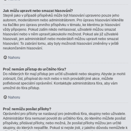
Jak můžu upravit nebo smazat hlasování?
Stejně jako v případě příspěvků může být hlasování upraveno pouze jeho
autorem, moderátorem nebo administrátorem. Pro úpravu hlasování klikněte
na tlačítko pro úpravu prvního příspěvku v tématu, ke kterému je hlasování
vždy připojeno. Pokud zatím nikdo nehlasoval, uživatelé můžou smazat
hlasování nebo v něm upravit jakoukoliv možnost. Pokud ale již uživatelé
hlasovali, jen administrátoři nebo moderátoři můžou upravit nebo smazat
hlasování. To zabrání tomu, aby byly možnosti hlasování změněny v ještě
neukončeném hlasování.
Nahoru
Proč nemám přístup do určitého fóra?
Do některých fór mají přístup jen určití uživatelé nebo skupiny. Abyste je mohli
zobrazit, číst, přispívat do nich nebo v nich provádět jiné akce, můžete
potřebovat speciální oprávnění. Kontaktujte administrátora fóra, aby vám
umožnil do fóra přístup.
Nahoru
Proč nemůžu posílat přílohy?
Oprávnění pro přílohy se nastavují pro jednotlivá fóra, skupiny nebo uživatele.
Administrátor fóra nemusel povolit do určitého fóra, do kterého můžete posílat
příspěvky, přidávat přílohy, nebo možná, že posílat přílohy můžou jen určité
skupiny, do kterých nepatříte. Pokud si nejste jisti, z jakého důvodu nemůžete k