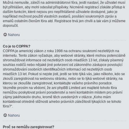
Možná nemusíte, záleží na administrátorovi fóra, jestli nastaví, že uživatel musí
být přihlášen, aby mohl odesílat příspěvky. Nicméně registrací získáte přístup k
dalším funkcím, které nejsou pro nepřihlášené uživatele dostupné, jako je
například možnost použití vlastních avatarů, posílání soukromých zpráv a
emailů ostatním členům fóra atd. Registrace trvá jen chvíli a tak vám ji můžeme
doporučit.
Nahoru
Co je to COPPA?
COPPA je americký zákon z roku 1998 na ochranu soukromí nezletilých na
internetu. Tento zákon vyžaduje, aby webové stránky, které mohou potenciálně
shromažďovat informace od nezletilých osob mladších 13 let, získaly písemný
souhlas rodičů nebo nějaké jiné potvrzení od zákonného zástupce povolující
shromažďování osobních identifikačních informací od nezletilých osob
mladších 13 let. Pokud si nejste jisti, jestli se toto týká vás, jako někoho, kdo se
zkouší zaregistrovat na webovou stránku, nebo se to týká webové stránky, na
kterou se zkoušíte zaregistrovat, kontaktujte vašeho právního poradce.
Vezměte prosím na vědomí, že ani phpBB Limited ani majitelé tohoto fóra
nemůžou poskytovat právní poradenství a není kontaktním místem pro právní
zájmy jakéhokoliv druhu, kromě těch uvedených v otázce „Koho mám
kontaktovat ohledně stížnosti a/nebo právních záležitostí týkajících se tohoto
fóra?“.
Nahoru
Proč se nemůžu zaregistrovat?