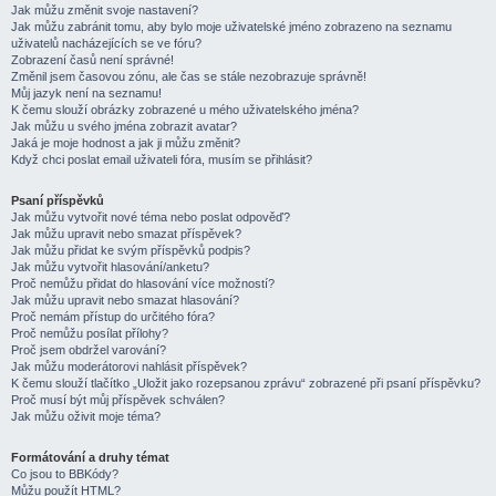
Jak můžu změnit svoje nastavení?
Jak můžu zabránit tomu, aby bylo moje uživatelské jméno zobrazeno na seznamu
uživatelů nacházejících se ve fóru?
Zobrazení časů není správné!
Změnil jsem časovou zónu, ale čas se stále nezobrazuje správně!
Můj jazyk není na seznamu!
K čemu slouží obrázky zobrazené u mého uživatelského jména?
Jak můžu u svého jména zobrazit avatar?
Jaká je moje hodnost a jak ji můžu změnit?
Když chci poslat email uživateli fóra, musím se přihlásit?
Psaní příspěvků
Jak můžu vytvořit nové téma nebo poslat odpověď?
Jak můžu upravit nebo smazat příspěvek?
Jak můžu přidat ke svým příspěvků podpis?
Jak můžu vytvořit hlasování/anketu?
Proč nemůžu přidat do hlasování více možností?
Jak můžu upravit nebo smazat hlasování?
Proč nemám přístup do určitého fóra?
Proč nemůžu posílat přílohy?
Proč jsem obdržel varování?
Jak můžu moderátorovi nahlásit příspěvek?
K čemu slouží tlačítko „Uložit jako rozepsanou zprávu“ zobrazené při psaní příspěvku?
Proč musí být můj příspěvek schválen?
Jak můžu oživit moje téma?
Formátování a druhy témat
Co jsou to BBKódy?
Můžu použít HTML?