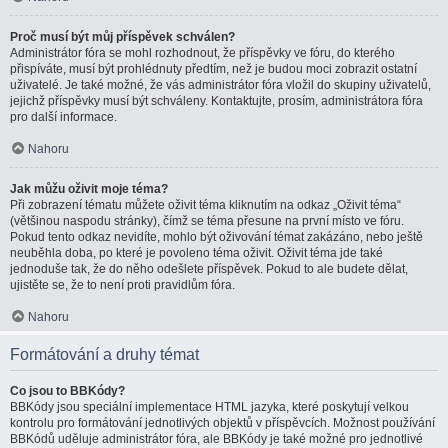
Proč musí být můj příspěvek schválen?
Administrátor fóra se mohl rozhodnout, že příspěvky ve fóru, do kterého
přispíváte, musí být prohlédnuty předtím, než je budou moci zobrazit ostatní
uživatelé. Je také možné, že vás administrátor fóra vložil do skupiny uživatelů,
jejichž příspěvky musí být schváleny. Kontaktujte, prosím, administrátora fóra
pro další informace.
Nahoru
Jak můžu oživit moje téma?
Při zobrazení tématu můžete oživit téma kliknutím na odkaz „Oživit téma“
(většinou naspodu stránky), čímž se téma přesune na první místo ve fóru.
Pokud tento odkaz nevidíte, mohlo být oživování témat zakázáno, nebo ještě
neuběhla doba, po které je povoleno téma oživit. Oživit téma jde také
jednoduše tak, že do něho odešlete příspěvek. Pokud to ale budete dělat,
ujistěte se, že to není proti pravidlům fóra.
Nahoru
Formátování a druhy témat
Co jsou to BBKódy?
BBKódy jsou speciální implementace HTML jazyka, které poskytují velkou
kontrolu pro formátování jednotlivých objektů v příspěvcích. Možnost používání
BBKódů uděluje administrátor fóra, ale BBKódy je také možné pro jednotlivé