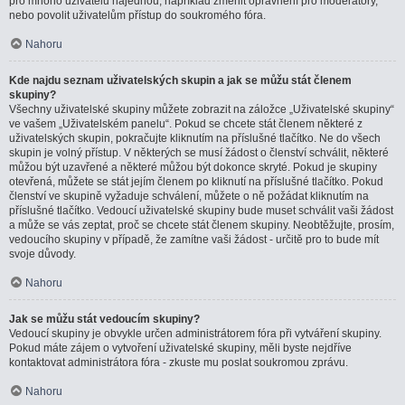
pro mnoho uživatelů najednou, například změnit oprávnění pro moderátory,
nebo povolit uživatelům přístup do soukromého fóra.
Nahoru
Kde najdu seznam uživatelských skupin a jak se můžu stát členem
skupiny?
Všechny uživatelské skupiny můžete zobrazit na záložce „Uživatelské skupiny“
ve vašem „Uživatelském panelu“. Pokud se chcete stát členem některé z
uživatelských skupin, pokračujte kliknutím na příslušné tlačítko. Ne do všech
skupin je volný přístup. V některých se musí žádost o členství schválit, některé
můžou být uzavřené a některé můžou být dokonce skryté. Pokud je skupiny
otevřená, můžete se stát jejím členem po kliknutí na příslušné tlačítko. Pokud
členství ve skupině vyžaduje schválení, můžete o ně požádat kliknutím na
příslušné tlačítko. Vedoucí uživatelské skupiny bude muset schválit vaši žádost
a může se vás zeptat, proč se chcete stát členem skupiny. Neobtěžujte, prosím,
vedoucího skupiny v případě, že zamítne vaši žádost - určitě pro to bude mít
svoje důvody.
Nahoru
Jak se můžu stát vedoucím skupiny?
Vedoucí skupiny je obvykle určen administrátorem fóra při vytváření skupiny.
Pokud máte zájem o vytvoření uživatelské skupiny, měli byste nejdříve
kontaktovat administrátora fóra - zkuste mu poslat soukromou zprávu.
Nahoru