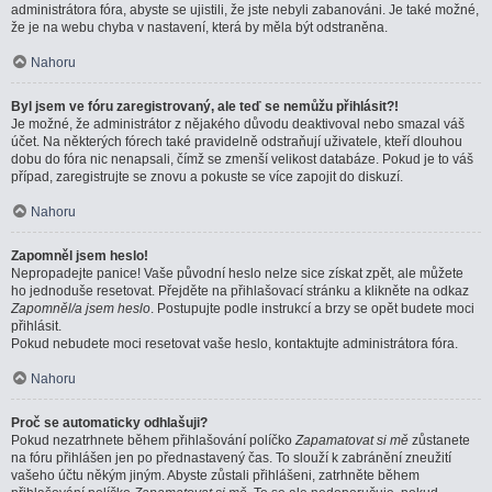
administrátora fóra, abyste se ujistili, že jste nebyli zabanováni. Je také možné,
že je na webu chyba v nastavení, která by měla být odstraněna.
Nahoru
Byl jsem ve fóru zaregistrovaný, ale teď se nemůžu přihlásit?!
Je možné, že administrátor z nějakého důvodu deaktivoval nebo smazal váš
účet. Na některých fórech také pravidelně odstraňují uživatele, kteří dlouhou
dobu do fóra nic nenapsali, čímž se zmenší velikost databáze. Pokud je to váš
případ, zaregistrujte se znovu a pokuste se více zapojit do diskuzí.
Nahoru
Zapomněl jsem heslo!
Nepropadejte panice! Vaše původní heslo nelze sice získat zpět, ale můžete
ho jednoduše resetovat. Přejděte na přihlašovací stránku a klikněte na odkaz
Zapomněl/a jsem heslo
. Postupujte podle instrukcí a brzy se opět budete moci
přihlásit.
Pokud nebudete moci resetovat vaše heslo, kontaktujte administrátora fóra.
Nahoru
Proč se automaticky odhlašuji?
Pokud nezatrhnete během přihlašování políčko
Zapamatovat si mě
zůstanete
na fóru přihlášen jen po přednastavený čas. To slouží k zabránění zneužití
vašeho účtu někým jiným. Abyste zůstali přihlášeni, zatrhněte během