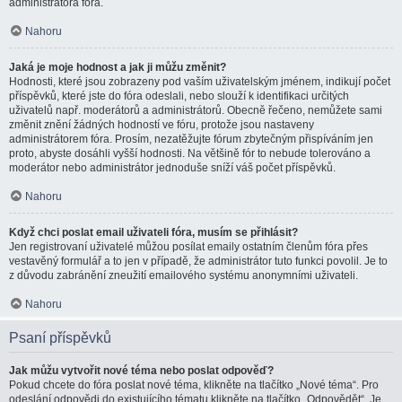
administrátora fóra.
Nahoru
Jaká je moje hodnost a jak ji můžu změnit?
Hodnosti, které jsou zobrazeny pod vaším uživatelským jménem, indikují počet
příspěvků, které jste do fóra odeslali, nebo slouží k identifikaci určitých
uživatelů např. moderátorů a administrátorů. Obecně řečeno, nemůžete sami
změnit znění žádných hodností ve fóru, protože jsou nastaveny
administrátorem fóra. Prosím, nezatěžujte fórum zbytečným přispíváním jen
proto, abyste dosáhli vyšší hodnosti. Na většině fór to nebude tolerováno a
moderátor nebo administrátor jednoduše sníží váš počet příspěvků.
Nahoru
Když chci poslat email uživateli fóra, musím se přihlásit?
Jen registrovaní uživatelé můžou posílat emaily ostatním členům fóra přes
vestavěný formulář a to jen v případě, že administrátor tuto funkci povolil. Je to
z důvodu zabránění zneužití emailového systému anonymními uživateli.
Nahoru
Psaní příspěvků
Jak můžu vytvořit nové téma nebo poslat odpověď?
Pokud chcete do fóra poslat nové téma, klikněte na tlačítko „Nové téma“. Pro
odeslání odpovědi do existujícího tématu klikněte na tlačítko „Odpovědět“. Je