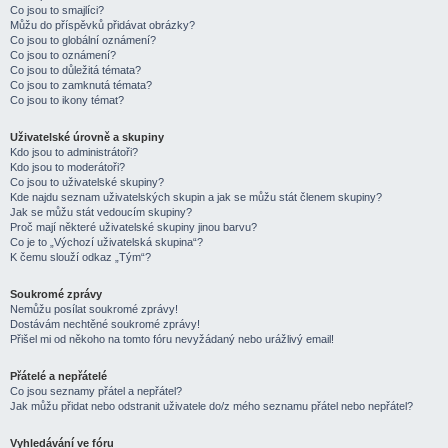
Co jsou to smajlíci?
Můžu do příspěvků přidávat obrázky?
Co jsou to globální oznámení?
Co jsou to oznámení?
Co jsou to důležitá témata?
Co jsou to zamknutá témata?
Co jsou to ikony témat?
Uživatelské úrovně a skupiny
Kdo jsou to administrátoři?
Kdo jsou to moderátoři?
Co jsou to uživatelské skupiny?
Kde najdu seznam uživatelských skupin a jak se můžu stát členem skupiny?
Jak se můžu stát vedoucím skupiny?
Proč mají některé uživatelské skupiny jinou barvu?
Co je to „Výchozí uživatelská skupina“?
K čemu slouží odkaz „Tým“?
Soukromé zprávy
Nemůžu posílat soukromé zprávy!
Dostávám nechtěné soukromé zprávy!
Přišel mi od někoho na tomto fóru nevyžádaný nebo urážlivý email!
Přátelé a nepřátelé
Co jsou seznamy přátel a nepřátel?
Jak můžu přidat nebo odstranit uživatele do/z mého seznamu přátel nebo nepřátel?
Vyhledávání ve fóru