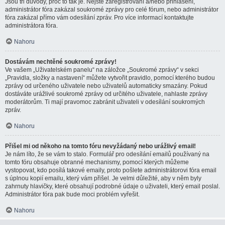
Jsou tři důvody, proč to tak je. Nejste zaregistrovaní a/nebo přihlášení,
administrátor fóra zakázal soukromé zprávy pro celé fórum, nebo administrátor
fóra zakázal přímo vám odesílání zpráv. Pro více informací kontaktujte
administrátora fóra.
Nahoru
Dostávám nechtěné soukromé zprávy!
Ve vašem „Uživatelském panelu“ na záložce „Soukromé zprávy“ v sekci
„Pravidla, složky a nastavení“ můžete vytvořit pravidlo, pomocí kterého budou
zprávy od určeného uživatele nebo uživatelů automaticky smazány. Pokud
dostáváte urážlivé soukromé zprávy od určitého uživatele, nahlaste zprávy
moderátorům. Ti mají pravomoc zabránit uživateli v odesílání soukromých
zpráv.
Nahoru
Přišel mi od někoho na tomto fóru nevyžádaný nebo urážlivý email!
Je nám líto, že se vám to stalo. Formulář pro odesílání emailů používaný na
tomto fóru obsahuje obranné mechanismy, pomocí kterých můžeme
vystopovat, kdo posílá takové emaily, proto pošlete administrátorovi fóra email
s úplnou kopií emailu, který vám přišel. Je velmi důležité, aby v něm byly
zahrnuty hlavičky, které obsahují podrobné údaje o uživateli, který email poslal.
Administrátor fóra pak bude moci problém vyřešit.
Nahoru