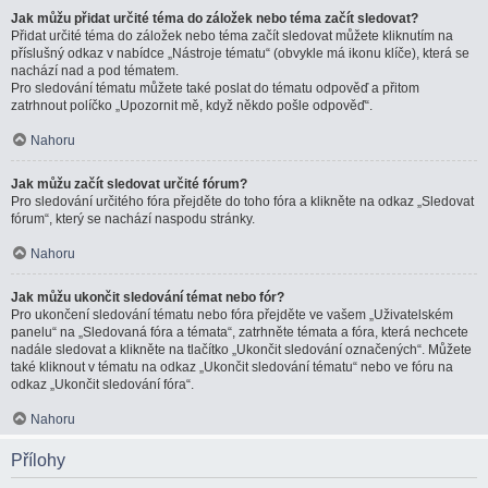
Jak můžu přidat určité téma do záložek nebo téma začít sledovat?
Přidat určité téma do záložek nebo téma začít sledovat můžete kliknutím na
příslušný odkaz v nabídce „Nástroje tématu“ (obvykle má ikonu klíče), která se
nachází nad a pod tématem.
Pro sledování tématu můžete také poslat do tématu odpověď a přitom
zatrhnout políčko „Upozornit mě, když někdo pošle odpověď“.
Nahoru
Jak můžu začít sledovat určité fórum?
Pro sledování určitého fóra přejděte do toho fóra a klikněte na odkaz „Sledovat
fórum“, který se nachází naspodu stránky.
Nahoru
Jak můžu ukončit sledování témat nebo fór?
Pro ukončení sledování tématu nebo fóra přejděte ve vašem „Uživatelském
panelu“ na „Sledovaná fóra a témata“, zatrhněte témata a fóra, která nechcete
nadále sledovat a klikněte na tlačítko „Ukončit sledování označených“. Můžete
také kliknout v tématu na odkaz „Ukončit sledování tématu“ nebo ve fóru na
odkaz „Ukončit sledování fóra“.
Nahoru
Přílohy