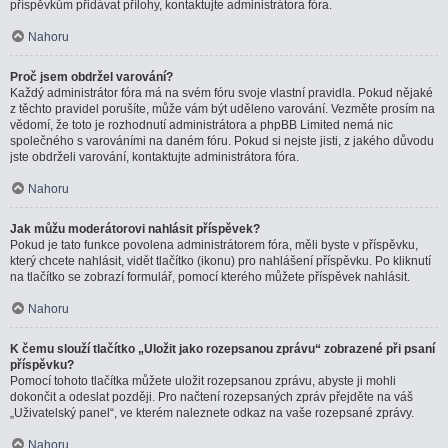
příspěvkům přidávat přílohy, kontaktujte administrátora fóra.
Nahoru
Proč jsem obdržel varování?
Každý administrátor fóra má na svém fóru svoje vlastní pravidla. Pokud nějaké
z těchto pravidel porušíte, může vám být uděleno varování. Vezměte prosím na
vědomí, že toto je rozhodnutí administrátora a phpBB Limited nemá nic
společného s varováními na daném fóru. Pokud si nejste jisti, z jakého důvodu
jste obdrželi varování, kontaktujte administrátora fóra.
Nahoru
Jak můžu moderátorovi nahlásit příspěvek?
Pokud je tato funkce povolena administrátorem fóra, měli byste v příspěvku,
který chcete nahlásit, vidět tlačítko (ikonu) pro nahlášení příspěvku. Po kliknutí
na tlačítko se zobrazí formulář, pomocí kterého můžete příspěvek nahlásit.
Nahoru
K čemu slouží tlačítko „Uložit jako rozepsanou zprávu“ zobrazené při psaní
příspěvku?
Pomocí tohoto tlačítka můžete uložit rozepsanou zprávu, abyste ji mohli
dokončit a odeslat později. Pro načtení rozepsaných zpráv přejděte na váš
„Uživatelský panel“, ve kterém naleznete odkaz na vaše rozepsané zprávy.
Nahoru