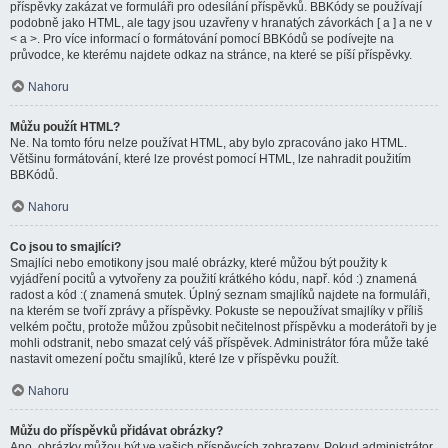
příspěvky zakázat ve formuláři pro odesílání příspěvků. BBKódy se používají
podobně jako HTML, ale tagy jsou uzavřeny v hranatých závorkách [ a ] a ne v
< a >. Pro více informací o formátování pomocí BBKódů se podívejte na
průvodce, ke kterému najdete odkaz na stránce, na které se píší příspěvky.
Nahoru
Můžu použít HTML?
Ne. Na tomto fóru nelze používat HTML, aby bylo zpracováno jako HTML.
Většinu formátování, které lze provést pomocí HTML, lze nahradit použitím
BBKódů.
Nahoru
Co jsou to smajlíci?
Smajlíci nebo emotikony jsou malé obrázky, které můžou být použity k
vyjádření pocitů a vytvořeny za použití krátkého kódu, např. kód :) znamená
radost a kód :( znamená smutek. Úplný seznam smajlíků najdete na formuláři,
na kterém se tvoří zprávy a příspěvky. Pokuste se nepoužívat smajlíky v příliš
velkém počtu, protože můžou způsobit nečitelnost příspěvku a moderátoři by je
mohli odstranit, nebo smazat celý váš příspěvek. Administrátor fóra může také
nastavit omezení počtu smajlíků, které lze v příspěvku použít.
Nahoru
Můžu do příspěvků přidávat obrázky?
Ano, obrázky můžou být ve vašich příspěvcích zobrazeny. Pokud administrátor