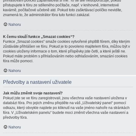
přihlašování políčko
Zapamatovat si mě
. To se ale nedoporučuje, pokud
přistupujete k fóru ze sdíleného počítače, např. v knihovně, internetové
kavárně, počítačové učebně atd. Pokud toto zaškrtávací políčko nevidíte,
znamená to, že administrátor fóra tuto funkci zakázal.
Nahoru
K čemu slouží funkce „Smazat cookies“?
Funkce „Smazat cookies“ smaže cookies vytvořené phpBB fórem, díky kterým
zůstáváte přihlášen ve fóru. Pokud je to povoleno majitelem fóra, můžou být v
cookies uloženy informace o tom, které příspěvky jste četli, a které ještě ne.
Pokud máte problém s přihlašováním nebo odhlašováním, smazání cookies
fóra může pomoci.
Nahoru
Předvolby a nastavení uživatele
Jak můžu změnit svoje nastavení?
Pokud jste se ve fóru zaregistrovali, jsou všechna vaše nastavení uložena v
databázi fóra. Pro jejich změnu přejděte na váš „Uživatelský panel“ pomocí
odkazu, který obvykle najdete po kliknutí na vaše jméno nahoře na stránkách
fóra. V „Uživatelském panelu“ budete moci změnit všechna vaše nastavení a
předvolby fóra.
Nahoru