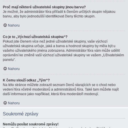
Proč mají některé uživatelské skupiny jinou barvu?
Je možné, že administrátor fóra přiřadil k členům určitých skupin nějakou
barvu, aby bylo jednodušší identifikovat členy těchto skupin.
Nahoru
Co je to „Výchozí uživatelská skupina“?
Pokud jste členem více než jedné uživatelské skupiny, vaše výchozí
uživatelská skupina určuje, jaká a barva a hodnost skupiny by měla být u
vašeho uživatelského jména zobrazena. Administrátor fóra vám může udělit
oprávnění ke změně vaší výchozí uživatelské skupiny ve vašem „Uživatelském
panelu“.
Nahoru
K čemu slouží odkaz „Tým“?
Na této stránce můžete zobrazit seznam členů starajících se o chod nebo
vedení fóra včetně moderátorů a administrátorů fóra. Také tam můžete najít
další informace jako například, která fóra moderátoři moderují.
Nahoru
Soukromé zprávy
Nemůžu posílat soukromé zprávy!