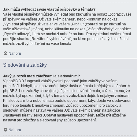
Jak můžu vyhledat svoje vlastní příspěvky a témata?
Vaše vlastní příspěvky můžete vyhledat buď kliknutím na odkaz „Zobrazit vaše
příspěvky“ ve vašem „Uživatelském panelu“, nebo kliknutím na odkaz
„Vyhledat příspěvky uživatele“ ve vašem „Profilu“ (zobrazí se po kliknutí na
vaše uživatelské jméno), nebo kliknutím na odkaz „Vaše příspěvky“ v nabídce
„Rychlé odkazy“, která se nachází nahoře na fóru. Pro vyhledání vašich témat
použijte stránku „Rozšířené vyhledávání“, na které pomocí různých možnosti
můžete zúžit vyhledávání na vaše témata.
Nahoru
Sledování a záložky
Jaký je rozdíl mezi záložkami a sledováním?
V phpBB 3.0 fungovali záložky velmi podobně jako záložky ve vašem
prohlížeči. Nebyli jste upozorněni, když došlo v tématu k nějakým změnám. V
phpBB 3.1 se záložky chovají stejně jako sledování tématu, což znamená, že
můžete být upozorněni, když v tématu v záložkách dojde k nějakým změnám.
Při sledování fóra nebo tématu budete upozorněni, když dojde ve sledovaném
fóru nebo tématu k nějakým změnám. Způsob upozornění pro záložky a
sledování můžete nastavit ve vašem „Uživatelském panelu“ na záložce
„Nastavení fóra“ v sekci „Upravit nastavení upozornění“. Může být užitečné
nastavit pro záložky a sledování jiný způsob upozornění.
Nahoru