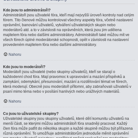
Kdo jsou to administrátoři?
Administrátoři jsou uživatelé fóra, kteří mají nejvyšší úroveň kontroly nad celým
fórem. Tito členové můžou kontrolovat všechny aspekty fóra, včetně nastavení
oprávnění, banování uživatelů, vytváření uživatelských skupin nebo
moderátorů atd. a to v závislosti na oprávněních, která jsou jim udělena
majitelem fóra nebo dalšími administrátory. Administrátoři také můžou mít ve
všech fórech úplné moderátorské schopnosti, opět v závislosti na nastavení
provedeném majitelem fóra nebo dalšími administrátory.
Nahoru
Kdo jsou to moderátoři?
Moderátoři jsou uživatelé (nebo skupiny uživatelů), kteří se starají o
každodenní chod fóra. Mají pravomoc k upravování a mazání příspěvků a
zamykání, odemykání, přesunování, mazání a rozdělování témat ve fórech,
která moderují. Obecně jsou moderátoři přítomni, aby zabraňovali uživatelů v
psaní mimo téma nebo v posílání hanlivých nebo urážlivých materiálů.
Nahoru
Co jsou to uživatelské skupiny?
Uživatelské skupiny jsou skupiny uživatelů, které dělí komunitu uživatelů na
menší části, se kterými můžou administrátoři fóra snadněji pracovat. Každý
člen fóra může patřit do několika skupin a každé skupině můžou být přiřazena
různá oprávnění. To umožňuje administrátorům jednoduše měnit oprávnění