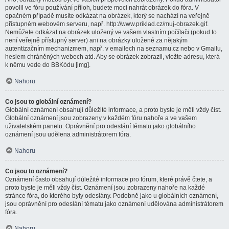
povolil ve fóru používání příloh, budete moci nahrát obrázek do fóra. V
opačném případě musíte odkázat na obrázek, který se nachází na veřejně
přístupném webovém serveru, např. http://www.priklad.cz/muj-obrazek.gif.
Nemůžete odkázat na obrázek uložený ve vašem vlastním počítači (pokud to
není veřejně přístupný server) ani na obrázky uložené za nějakým
autentizačním mechanizmem, např. v emailech na seznamu.cz nebo v Gmailu,
heslem chráněných webech atd. Aby se obrázek zobrazil, vložte adresu, která
k němu vede do BBKódu [img].
Nahoru
Co jsou to globální oznámení?
Globální oznámení obsahují důležité informace, a proto byste je měli vždy číst.
Globální oznámení jsou zobrazeny v každém fóru nahoře a ve vašem
uživatelském panelu. Oprávnění pro odeslání tématu jako globálního
oznámení jsou udělena administrátorem fóra.
Nahoru
Co jsou to oznámení?
Oznámení často obsahují důležité informace pro fórum, které právě čtete, a
proto byste je měli vždy číst. Oznámení jsou zobrazeny nahoře na každé
stránce fóra, do kterého byly odeslány. Podobně jako u globálních oznámení,
jsou oprávnění pro odeslání tématu jako oznámení udělována administrátorem
fóra.
Nahoru