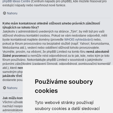
phpBB Ideas Centre
(Centrum nápadů pro phpBB), kde můžete hlasovat pro
existující nápady nebo navrhnout nové funkce.
Nahoru
Koho mám kontaktovat ohledně stížnosti a/nebo právních záležitostí
týkajících se tohoto fóra?
Jakýkoliv z administrátorů uvedených na stránce „Tým“, by měl být pro vaši
stížnost vhodnou kontaktní osobou. Pokud se vám nedostane odpovědi, měli
byste kontaktovat majitele domény (proveďte
WHOIS vyhledávání
) nebo,
pokud je fórum provozováno na bezplatné službě (např. Yahoo!, forumzdarma,
Webzdarma atd.), vedení nebo oddělení stížností tohoto provozovatele.
Vezměte, prosím, na vědomí, že phpBB Limited na tomto fóru
nemá absolutně
žádné pravomoci
a nemůže nést odpovědnost za to jak, kde, nebo kým je toto
fórum používáno. Nekontaktujte phpBB Limited v souvislosti s jakýmikoliv
právními záležitostmi (zastavení činnosti, odpovědnost, pomlouvačný komentář
atd.), které
nemají přímou souvislost
s webem phpBB.com, nebo se
samotným phpBB softwarem. Pokud pošlete email phpBB Limited týkající se
jakákoliv třetí strany
, která používá tento software, můžete očekávat, že
Používáme soubory
dostanete pouze strohou, nebo vůbec žádnou odpověď.
Nahoru
cookies
Jak můžu kontaktovat administrátora fóra?
Tyto webové stránky používají
Všichni uživatelé fóra můžou použít formulář „Kontaktujte nás“, který se
nachází naspodu všech stránek, pokud je tato možnost povolena
soubory cookies a další sledovací
administrátorem fóra.