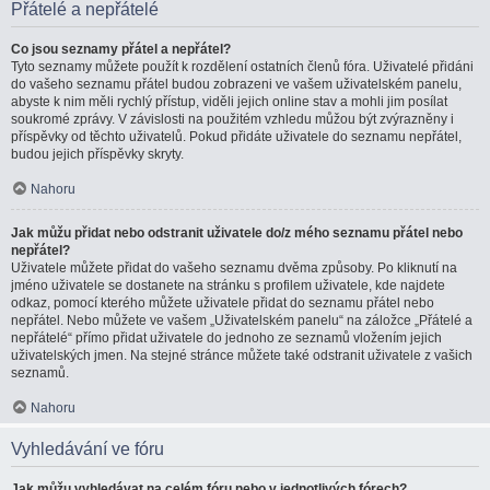
Přátelé a nepřátelé
Co jsou seznamy přátel a nepřátel?
Tyto seznamy můžete použít k rozdělení ostatních členů fóra. Uživatelé přidáni
do vašeho seznamu přátel budou zobrazeni ve vašem uživatelském panelu,
abyste k nim měli rychlý přístup, viděli jejich online stav a mohli jim posílat
soukromé zprávy. V závislosti na použitém vzhledu můžou být zvýrazněny i
příspěvky od těchto uživatelů. Pokud přidáte uživatele do seznamu nepřátel,
budou jejich příspěvky skryty.
Nahoru
Jak můžu přidat nebo odstranit uživatele do/z mého seznamu přátel nebo
nepřátel?
Uživatele můžete přidat do vašeho seznamu dvěma způsoby. Po kliknutí na
jméno uživatele se dostanete na stránku s profilem uživatele, kde najdete
odkaz, pomocí kterého můžete uživatele přidat do seznamu přátel nebo
nepřátel. Nebo můžete ve vašem „Uživatelském panelu“ na záložce „Přátelé a
nepřátelé“ přímo přidat uživatele do jednoho ze seznamů vložením jejich
uživatelských jmen. Na stejné stránce můžete také odstranit uživatele z vašich
seznamů.
Nahoru
Vyhledávání ve fóru
Jak můžu vyhledávat na celém fóru nebo v jednotlivých fórech?