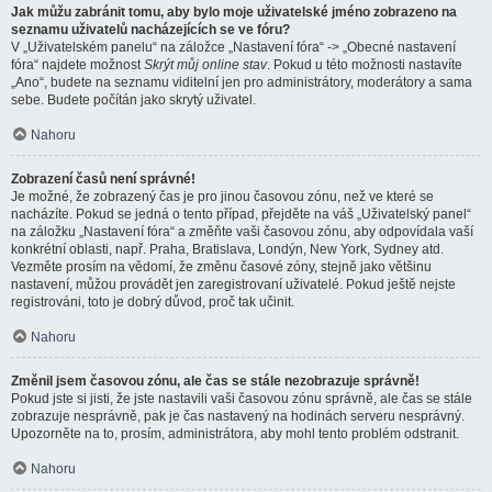
Jak můžu zabránit tomu, aby bylo moje uživatelské jméno zobrazeno na
seznamu uživatelů nacházejících se ve fóru?
V „Uživatelském panelu“ na záložce „Nastavení fóra“ -> „Obecné nastavení
fóra“ najdete možnost
Skrýt můj online stav
. Pokud u této možnosti nastavíte
„Ano“, budete na seznamu viditelní jen pro administrátory, moderátory a sama
sebe. Budete počítán jako skrytý uživatel.
Nahoru
Zobrazení časů není správné!
Je možné, že zobrazený čas je pro jinou časovou zónu, než ve které se
nacházíte. Pokud se jedná o tento případ, přejděte na váš „Uživatelský panel“
na záložku „Nastavení fóra“ a změňte vaši časovou zónu, aby odpovídala vaší
konkrétní oblasti, např. Praha, Bratislava, Londýn, New York, Sydney atd.
Vezměte prosím na vědomí, že změnu časové zóny, stejně jako většinu
nastavení, můžou provádět jen zaregistrovaní uživatelé. Pokud ještě nejste
registrováni, toto je dobrý důvod, proč tak učinit.
Nahoru
Změnil jsem časovou zónu, ale čas se stále nezobrazuje správně!
Pokud jste si jisti, že jste nastavili vaši časovou zónu správně, ale čas se stále
zobrazuje nesprávně, pak je čas nastavený na hodinách serveru nesprávný.
Upozorněte na to, prosím, administrátora, aby mohl tento problém odstranit.
Nahoru