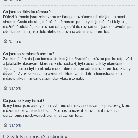
Co jsou to důležitá témata?
Důležitá témata jsou zobrazena ve fóru pod oznámeními, ale jen na první
stránce. Často obsahují důležité informace, proto byste je měli číst kdykoli je to
možné. Podobně jako u oznámení a globálních oznámení, jsou oprávnění pro
odeslání tématu jako důležitého udělována administrátorem fóra.
Nahoru
Co jsou to zamknutá témata?
Zamknutá témata jsou témata, do kterých uživatelé nemůžou posílat odpovědi
a jakékoliv hlasování, které se v nic nachází, bylo automaticky ukončeno.
Témata můžou být zamknuta moderátorem nebo administrátorem fóra z řady
důvodů. V závislosti na oprávněních, které vám udělil administrátor fóra,
můžete také mít možnost zamykat vlastní témata.
Nahoru
Co jsou to ikony témat?
Ikony témat jsou autory témat vybrané obrázky asociované s příspěvky, které
můžou indikovat jejich obsah. Možnost používat ikony témat závisí na
oprávněních nastavených administrátorem fóra.
Nahoru
Uživatelské úrovně a skupiny