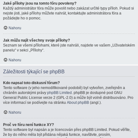
Jaké přílohy jsou na tomto fóru povoleny?
Každý administrátor fóra může povolit nebo zakázat určité typy příloh. Pokud si
nejste jisti, jaké přílohy můžete nahrát, kontaktujte administrátora fóra a
požádejte ho o pomoc.
Nahoru
Jak můžu najít všechny svoje přílohy?
Seznam se všemi přílohami, které jste nahráli, najdete ve vašem „Uživatelském
panelu“ v sekci „Přílohy“.
Nahoru
Záležitosti týkající se phpBB
Kdo napsal toto diskusní fórum?
Tento software (v jeho nemodifikované podobě) byl vytvořen, zveřejněn a
chráněn autorskými právy
phpBB Limited
. phpBB je dostupné pod GNU
General Public License verze 2 (GPL-2.0) a může být volně distribuováno. Pro
více informací se podívejte na stránku
About phpBB
(angl.).
Nahoru
Proč ve fóru není funkce XY?
Tento software byl napsán a je licencován přes phpBB Limited. Pokud věříte,
že by do něho měla být přidána nějaká funkce, navštivte, prosím,