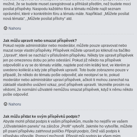
možné, že se budete muset zaregistrovat a přihlásit předtím, než budete moci
posílat příspěvky. Naspodu každého fóra a tématu můžete najít seznam
oprávnění, které v konkrétním fóru a tématu máte. Například: „Můžete posílat
nová témata“, „Můžete posílat přílohy“ atd.
Nahoru
Jak můžu upravit nebo smazat příspěvek?
Pokud nejste administrátor nebo moderátor, můžete pouze upravovat nebo
mazat svoje vlastní příspěvky. Příspěvek můžete upravit po kliknutí na tlačítko
„Upravit“, které se nachází v příslušném příspěvku. Někdy lze upravit příspěvek
jen po omezenou dobu po jeho odeslání. Pokud již někdo na příspěvek
odpověděl a vy se do tématu vrátíte, najdete pod ním krátký text, ve kterém je
uvedeno kolikrát a kdy jste příspěvek upravili. Toto bude zobrazeno pouze v
případě, že někdo do tématu pošle odpověď, ale neobjeví se to, pokud
moderátor nebo administrátor upraví příspěvek, ačkoli ti mohou zanechat na
základě vlastního uvážení vzkaz, proč příspěvek upravili. Vezměte prosím na
vědomí, že normální uživatelé nemůžou smazat příspěvek, když k němu někdo
pošle odpověď.
Nahoru
Jak můžu přidat ke svým příspěvků podpis?
Abyste mohli přidat podpis k vašim příspěvkům, musíte ho nejdřív ve vašem
„Uživatelském panelu“ na záložce „Profil“ vytvořit. Jakmile ho vytvoříte, můžete
při psaní příspěvku zatrhnout políčko
Připojit podpis
, čímž váš podpis k
příspěvku připojíte. Pomocí možnosti „Připojit můj podpis ke všem mým