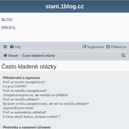
stani.1blog.cz
BLOG
PROFIL
FAQ
Registrovat
Přihlásit se
H
Obsah
Často kladené otázky
l
Často kladené otázky
e
d
Přihlašování a registrace
Proč se musím zaregistrovat?
a
Co je to COPPA?
t
Proč se nemůžu zaregistrovat?
Zaregistroval jsem se, ale nemůžu se přihlásit!
Proč se nemůžu přihlásit?
Byl jsem ve fóru zaregistrovaný, ale teď se nemůžu přihlásit?!
Zapomněl jsem heslo!
Proč se automaticky odhlašuji?
K čemu slouží funkce „Smazat cookies“?
Předvolby a nastavení uživatele