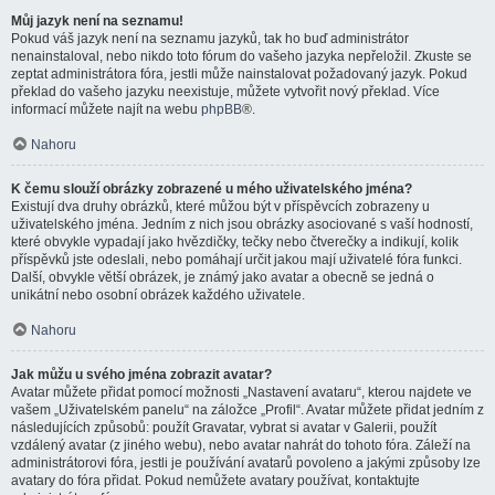
Můj jazyk není na seznamu!
Pokud váš jazyk není na seznamu jazyků, tak ho buď administrátor
nenainstaloval, nebo nikdo toto fórum do vašeho jazyka nepřeložil. Zkuste se
zeptat administrátora fóra, jestli může nainstalovat požadovaný jazyk. Pokud
překlad do vašeho jazyku neexistuje, můžete vytvořit nový překlad. Více
informací můžete najít na webu
phpBB
®.
Nahoru
K čemu slouží obrázky zobrazené u mého uživatelského jména?
Existují dva druhy obrázků, které můžou být v příspěvcích zobrazeny u
uživatelského jména. Jedním z nich jsou obrázky asociované s vaší hodností,
které obvykle vypadají jako hvězdičky, tečky nebo čtverečky a indikují, kolik
příspěvků jste odeslali, nebo pomáhají určit jakou mají uživatelé fóra funkci.
Další, obvykle větší obrázek, je známý jako avatar a obecně se jedná o
unikátní nebo osobní obrázek každého uživatele.
Nahoru
Jak můžu u svého jména zobrazit avatar?
Avatar můžete přidat pomocí možnosti „Nastavení avataru“, kterou najdete ve
vašem „Uživatelském panelu“ na záložce „Profil“. Avatar můžete přidat jedním z
následujících způsobů: použít Gravatar, vybrat si avatar v Galerii, použít
vzdálený avatar (z jiného webu), nebo avatar nahrát do tohoto fóra. Záleží na
administrátorovi fóra, jestli je používání avatarů povoleno a jakými způsoby lze
avatary do fóra přidat. Pokud nemůžete avatary používat, kontaktujte