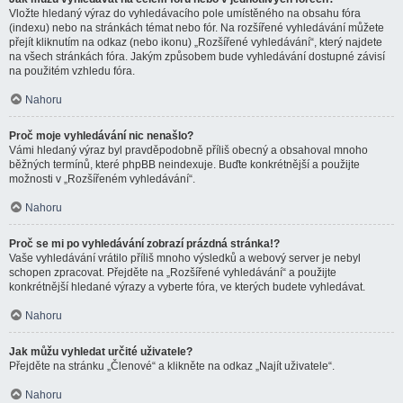
Vložte hledaný výraz do vyhledávacího pole umístěného na obsahu fóra
(indexu) nebo na stránkách témat nebo fór. Na rozšířené vyhledávání můžete
přejít kliknutím na odkaz (nebo ikonu) „Rozšířené vyhledávání“, který najdete
na všech stránkách fóra. Jakým způsobem bude vyhledávání dostupné závisí
na použitém vzhledu fóra.
Nahoru
Proč moje vyhledávání nic nenašlo?
Vámi hledaný výraz byl pravděpodobně příliš obecný a obsahoval mnoho
běžných termínů, které phpBB neindexuje. Buďte konkrétnější a použijte
možnosti v „Rozšířeném vyhledávání“.
Nahoru
Proč se mi po vyhledávání zobrazí prázdná stránka!?
Vaše vyhledávání vrátilo příliš mnoho výsledků a webový server je nebyl
schopen zpracovat. Přejděte na „Rozšířené vyhledávání“ a použijte
konkrétnější hledané výrazy a vyberte fóra, ve kterých budete vyhledávat.
Nahoru
Jak můžu vyhledat určité uživatele?
Přejděte na stránku „Členové“ a klikněte na odkaz „Najít uživatele“.
Nahoru