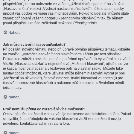
příspěvkům“, kterou naleznete ve vašem „Uživatelském panelu“ na záložce
„Nastavení fóra“ v sekci „Výchozí nastavení příspěvků“ můžete automaticky
připojit váš podpis ke všem vašim příspěvkům. Pokud to uděláte, můžete stále
zamezit připojení vašeho podpisu k jednotlivým příspěvkům tak, že během
psaní příspěvku zrušíte zaškrtnutí možnosti
Připojit podpis
.
Nahoru
Jak můžu vytvořit hlasování/anketu?
Při posílání nového tématu, nebo při úpravě prvního příspěvku tématu, klikněte
na záložku „Vytvořit hlasování“ pod hlavním formulářem pro text příspěvku.
Pokud tuto záložku nevidíte, nemáte potřebné oprávnění k vytvoření hlasování.
Vložte „Hlasovací otázku“ a nejméně dvě „Možnosti hlasování“, ujistěte se, že
je každá možnost napsaná v textovém poli na vlastním řádku. Můžete také
nastavit počet možností, které uživatel může během hlasování vybrat (v poli
„Možností na uživatele“), časové omezení trvání hlasování ve dnech (0 pro
časově neomezené hlasování) a nakonec můžete povolit uživatelům měnit
jejich hlasy.
Nahoru
Proč nemůžu přidat do hlasování více možností?
Omezení počtu možností v hlasování je nastaveno administrátorem fóra. Pokud
si myslíte, že potřebujete do vašeho hlasování vložit více možností než je
povoleno, kontaktujte administrátora fóra.
Nahoru