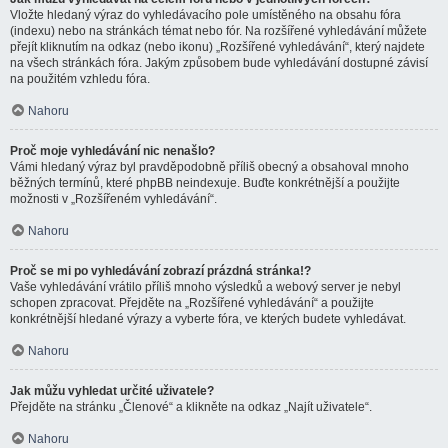
Vložte hledaný výraz do vyhledávacího pole umístěného na obsahu fóra
(indexu) nebo na stránkách témat nebo fór. Na rozšířené vyhledávání můžete
přejít kliknutím na odkaz (nebo ikonu) „Rozšířené vyhledávání“, který najdete
na všech stránkách fóra. Jakým způsobem bude vyhledávání dostupné závisí
na použitém vzhledu fóra.
Nahoru
Proč moje vyhledávání nic nenašlo?
Vámi hledaný výraz byl pravděpodobně příliš obecný a obsahoval mnoho
běžných termínů, které phpBB neindexuje. Buďte konkrétnější a použijte
možnosti v „Rozšířeném vyhledávání“.
Nahoru
Proč se mi po vyhledávání zobrazí prázdná stránka!?
Vaše vyhledávání vrátilo příliš mnoho výsledků a webový server je nebyl
schopen zpracovat. Přejděte na „Rozšířené vyhledávání“ a použijte
konkrétnější hledané výrazy a vyberte fóra, ve kterých budete vyhledávat.
Nahoru
Jak můžu vyhledat určité uživatele?
Přejděte na stránku „Členové“ a klikněte na odkaz „Najít uživatele“.
Nahoru