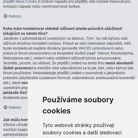
phpBB Ideas Centre
(Centrum nápadů pro phpBB), kde můžete hlasovat pro
existující nápady nebo navrhnout nové funkce.
Nahoru
Koho mám kontaktovat ohledně stížnosti a/nebo právních záležitostí
týkajících se tohoto fóra?
Jakýkoliv z administrátorů uvedených na stránce „Tým“, by měl být pro vaši
stížnost vhodnou kontaktní osobou. Pokud se vám nedostane odpovědi, měli
byste kontaktovat majitele domény (proveďte
WHOIS vyhledávání
) nebo,
pokud je fórum provozováno na bezplatné službě (např. Yahoo!, forumzdarma,
Webzdarma atd.), vedení nebo oddělení stížností tohoto provozovatele.
Vezměte, prosím, na vědomí, že phpBB Limited na tomto fóru
nemá absolutně
žádné pravomoci
a nemůže nést odpovědnost za to jak, kde, nebo kým je toto
fórum používáno. Nekontaktujte phpBB Limited v souvislosti s jakýmikoliv
právními záležitostmi (zastavení činnosti, odpovědnost, pomlouvačný komentář
atd.), které
nemají přímou souvislost
s webem phpBB.com, nebo se
samotným phpBB softwarem. Pokud pošlete email phpBB Limited týkající se
jakákoliv třetí strany
, která používá tento software, můžete očekávat, že
Používáme soubory
dostanete pouze strohou, nebo vůbec žádnou odpověď.
Nahoru
cookies
Jak můžu kontaktovat administrátora fóra?
Tyto webové stránky používají
Všichni uživatelé fóra můžou použít formulář „Kontaktujte nás“, který se
nachází naspodu všech stránek, pokud je tato možnost povolena
soubory cookies a další sledovací
administrátorem fóra.