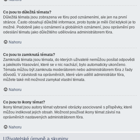
Co jsou to důležitá témata?
Důležitá témata jsou zobrazena ve fóru pod oznámeními, ale jen na první
stránce. Často obsahují důležité informace, proto byste je měli číst kdykoli je to
možné. Podobně jako u oznámení a globálních oznámení, jsou oprávnění pro
odeslání tématu jako důležitého udělována administrátorem fóra.
Nahoru
Co jsou to zamknutá témata?
Zamknutá témata jsou témata, do kterých uživatelé nemůžou posílat odpovědi
a jakékoliv hlasování, které se v nic nachází, bylo automaticky ukončeno.
Témata můžou být zamknuta moderátorem nebo administrátorem fóra z řady
důvodů. V závislosti na oprávněních, které vám udělil administrátor fóra,
můžete také mít možnost zamykat vlastní témata.
Nahoru
Co jsou to ikony témat?
Ikony témat jsou autory témat vybrané obrázky asociované s příspěvky, které
můžou indikovat jejich obsah. Možnost používat ikony témat závisí na
oprávněních nastavených administrátorem fóra.
Nahoru
Uživatelské úrovně a skupiny