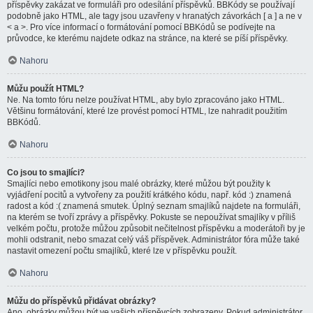
příspěvky zakázat ve formuláři pro odesílání příspěvků. BBKódy se používají
podobně jako HTML, ale tagy jsou uzavřeny v hranatých závorkách [ a ] a ne v
< a >. Pro více informací o formátování pomocí BBKódů se podívejte na
průvodce, ke kterému najdete odkaz na stránce, na které se píší příspěvky.
Nahoru
Můžu použít HTML?
Ne. Na tomto fóru nelze používat HTML, aby bylo zpracováno jako HTML.
Většinu formátování, které lze provést pomocí HTML, lze nahradit použitím
BBKódů.
Nahoru
Co jsou to smajlíci?
Smajlíci nebo emotikony jsou malé obrázky, které můžou být použity k
vyjádření pocitů a vytvořeny za použití krátkého kódu, např. kód :) znamená
radost a kód :( znamená smutek. Úplný seznam smajlíků najdete na formuláři,
na kterém se tvoří zprávy a příspěvky. Pokuste se nepoužívat smajlíky v příliš
velkém počtu, protože můžou způsobit nečitelnost příspěvku a moderátoři by je
mohli odstranit, nebo smazat celý váš příspěvek. Administrátor fóra může také
nastavit omezení počtu smajlíků, které lze v příspěvku použít.
Nahoru
Můžu do příspěvků přidávat obrázky?
Ano, obrázky můžou být ve vašich příspěvcích zobrazeny. Pokud administrátor