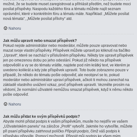
možné, že se budete muset zaregistrovat a přihlásit předtím, než budete moci
posílat příspěvky. Naspodu každého fóra a tématu můžete najít seznam
oprávnění, které v konkrétním fóru a tématu máte. Například: „Můžete posílat
nová témata“, „Můžete posílat přílohy“ atd.
Nahoru
Jak můžu upravit nebo smazat příspěvek?
Pokud nejste administrátor nebo moderátor, můžete pouze upravovat nebo
mazat svoje vlastní příspěvky. Příspěvek můžete upravit po kliknutí na tlačítko
„Upravit“, které se nachází v příslušném příspěvku. Někdy lze upravit příspěvek
jen po omezenou dobu po jeho odeslání. Pokud již někdo na příspěvek
odpověděl a vy se do tématu vrátíte, najdete pod ním krátký text, ve kterém je
uvedeno kolikrát a kdy jste příspěvek upravili. Toto bude zobrazeno pouze v
případě, že někdo do tématu pošle odpověď, ale neobjeví se to, pokud
moderátor nebo administrátor upraví příspěvek, ačkoli ti mohou zanechat na
základě vlastního uvážení vzkaz, proč příspěvek upravili. Vezměte prosím na
vědomí, že normální uživatelé nemůžou smazat příspěvek, když k němu někdo
pošle odpověď.
Nahoru
Jak můžu přidat ke svým příspěvků podpis?
Abyste mohli přidat podpis k vašim příspěvkům, musíte ho nejdřív ve vašem
„Uživatelském panelu“ na záložce „Profil“ vytvořit. Jakmile ho vytvoříte, můžete
při psaní příspěvku zatrhnout políčko
Připojit podpis
, čímž váš podpis k
příspěvku připojíte. Pomocí možnosti „Připojit můj podpis ke všem mým