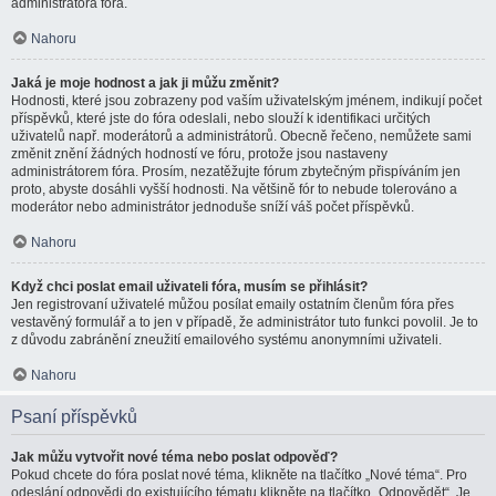
administrátora fóra.
Nahoru
Jaká je moje hodnost a jak ji můžu změnit?
Hodnosti, které jsou zobrazeny pod vaším uživatelským jménem, indikují počet
příspěvků, které jste do fóra odeslali, nebo slouží k identifikaci určitých
uživatelů např. moderátorů a administrátorů. Obecně řečeno, nemůžete sami
změnit znění žádných hodností ve fóru, protože jsou nastaveny
administrátorem fóra. Prosím, nezatěžujte fórum zbytečným přispíváním jen
proto, abyste dosáhli vyšší hodnosti. Na většině fór to nebude tolerováno a
moderátor nebo administrátor jednoduše sníží váš počet příspěvků.
Nahoru
Když chci poslat email uživateli fóra, musím se přihlásit?
Jen registrovaní uživatelé můžou posílat emaily ostatním členům fóra přes
vestavěný formulář a to jen v případě, že administrátor tuto funkci povolil. Je to
z důvodu zabránění zneužití emailového systému anonymními uživateli.
Nahoru
Psaní příspěvků
Jak můžu vytvořit nové téma nebo poslat odpověď?
Pokud chcete do fóra poslat nové téma, klikněte na tlačítko „Nové téma“. Pro
odeslání odpovědi do existujícího tématu klikněte na tlačítko „Odpovědět“. Je