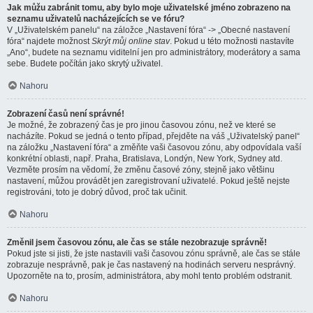
Jak můžu zabránit tomu, aby bylo moje uživatelské jméno zobrazeno na
seznamu uživatelů nacházejících se ve fóru?
V „Uživatelském panelu“ na záložce „Nastavení fóra“ -> „Obecné nastavení
fóra“ najdete možnost
Skrýt můj online stav
. Pokud u této možnosti nastavíte
„Ano“, budete na seznamu viditelní jen pro administrátory, moderátory a sama
sebe. Budete počítán jako skrytý uživatel.
Nahoru
Zobrazení časů není správné!
Je možné, že zobrazený čas je pro jinou časovou zónu, než ve které se
nacházíte. Pokud se jedná o tento případ, přejděte na váš „Uživatelský panel“
na záložku „Nastavení fóra“ a změňte vaši časovou zónu, aby odpovídala vaší
konkrétní oblasti, např. Praha, Bratislava, Londýn, New York, Sydney atd.
Vezměte prosím na vědomí, že změnu časové zóny, stejně jako většinu
nastavení, můžou provádět jen zaregistrovaní uživatelé. Pokud ještě nejste
registrováni, toto je dobrý důvod, proč tak učinit.
Nahoru
Změnil jsem časovou zónu, ale čas se stále nezobrazuje správně!
Pokud jste si jisti, že jste nastavili vaši časovou zónu správně, ale čas se stále
zobrazuje nesprávně, pak je čas nastavený na hodinách serveru nesprávný.
Upozorněte na to, prosím, administrátora, aby mohl tento problém odstranit.
Nahoru