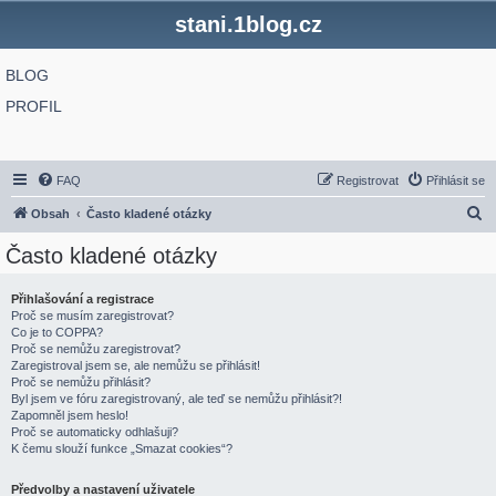
stani.1blog.cz
BLOG
PROFIL
FAQ
Registrovat
Přihlásit se
H
Obsah
Často kladené otázky
l
Často kladené otázky
e
d
Přihlašování a registrace
Proč se musím zaregistrovat?
a
Co je to COPPA?
t
Proč se nemůžu zaregistrovat?
Zaregistroval jsem se, ale nemůžu se přihlásit!
Proč se nemůžu přihlásit?
Byl jsem ve fóru zaregistrovaný, ale teď se nemůžu přihlásit?!
Zapomněl jsem heslo!
Proč se automaticky odhlašuji?
K čemu slouží funkce „Smazat cookies“?
Předvolby a nastavení uživatele