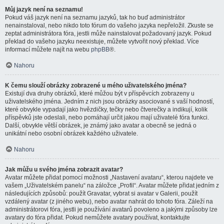
Můj jazyk není na seznamu!
Pokud váš jazyk není na seznamu jazyků, tak ho buď administrátor
nenainstaloval, nebo nikdo toto fórum do vašeho jazyka nepřeložil. Zkuste se
zeptat administrátora fóra, jestli může nainstalovat požadovaný jazyk. Pokud
překlad do vašeho jazyku neexistuje, můžete vytvořit nový překlad. Více
informací můžete najít na webu
phpBB
®.
Nahoru
K čemu slouží obrázky zobrazené u mého uživatelského jména?
Existují dva druhy obrázků, které můžou být v příspěvcích zobrazeny u
uživatelského jména. Jedním z nich jsou obrázky asociované s vaší hodností,
které obvykle vypadají jako hvězdičky, tečky nebo čtverečky a indikují, kolik
příspěvků jste odeslali, nebo pomáhají určit jakou mají uživatelé fóra funkci.
Další, obvykle větší obrázek, je známý jako avatar a obecně se jedná o
unikátní nebo osobní obrázek každého uživatele.
Nahoru
Jak můžu u svého jména zobrazit avatar?
Avatar můžete přidat pomocí možnosti „Nastavení avataru“, kterou najdete ve
vašem „Uživatelském panelu“ na záložce „Profil“. Avatar můžete přidat jedním z
následujících způsobů: použít Gravatar, vybrat si avatar v Galerii, použít
vzdálený avatar (z jiného webu), nebo avatar nahrát do tohoto fóra. Záleží na
administrátorovi fóra, jestli je používání avatarů povoleno a jakými způsoby lze
avatary do fóra přidat. Pokud nemůžete avatary používat, kontaktujte