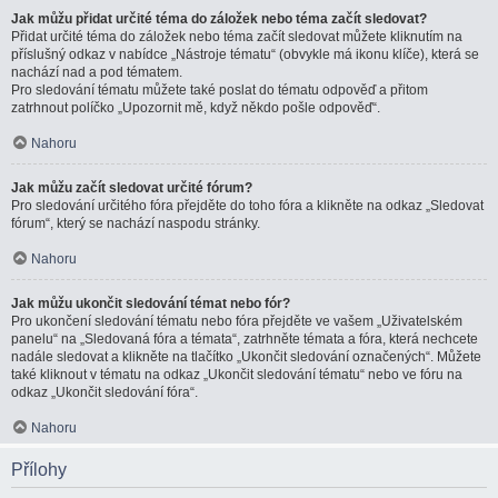
Jak můžu přidat určité téma do záložek nebo téma začít sledovat?
Přidat určité téma do záložek nebo téma začít sledovat můžete kliknutím na
příslušný odkaz v nabídce „Nástroje tématu“ (obvykle má ikonu klíče), která se
nachází nad a pod tématem.
Pro sledování tématu můžete také poslat do tématu odpověď a přitom
zatrhnout políčko „Upozornit mě, když někdo pošle odpověď“.
Nahoru
Jak můžu začít sledovat určité fórum?
Pro sledování určitého fóra přejděte do toho fóra a klikněte na odkaz „Sledovat
fórum“, který se nachází naspodu stránky.
Nahoru
Jak můžu ukončit sledování témat nebo fór?
Pro ukončení sledování tématu nebo fóra přejděte ve vašem „Uživatelském
panelu“ na „Sledovaná fóra a témata“, zatrhněte témata a fóra, která nechcete
nadále sledovat a klikněte na tlačítko „Ukončit sledování označených“. Můžete
také kliknout v tématu na odkaz „Ukončit sledování tématu“ nebo ve fóru na
odkaz „Ukončit sledování fóra“.
Nahoru
Přílohy