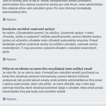
Jsou tři důvody, proč to tak je. Nejste zaregistrovaní a/nebo přihlášení,
administrátor fóra zakázal soukromé zprávy pro celé fórum, nebo administrátor
fóra zakázal přímo vám odesílání zpráv. Pro více informací kontaktujte
administrátora fóra.
Nahoru
Dostávám nechtěné soukromé zprávy!
Ve vašem „Uživatelském panelu“ na záložce „Soukromé zprávy“ v sekci
„Pravidla, složky a nastavení“ můžete vytvořit pravidlo, pomocí kterého budou
zprávy od určeného uživatele nebo uživatelů automaticky smazány. Pokud
dostáváte urážlivé soukromé zprávy od určitého uživatele, nahlaste zprávy
moderátorům. Ti mají pravomoc zabránit uživateli v odesílání soukromých
zpráv.
Nahoru
Přišel mi od někoho na tomto fóru nevyžádaný nebo urážlivý email!
Je nám líto, že se vám to stalo. Formulář pro odesílání emailů používaný na
tomto fóru obsahuje obranné mechanismy, pomocí kterých můžeme
vystopovat, kdo posílá takové emaily, proto pošlete administrátorovi fóra email
s úplnou kopií emailu, který vám přišel. Je velmi důležité, aby v něm byly
zahrnuty hlavičky, které obsahují podrobné údaje o uživateli, který email poslal.
Administrátor fóra pak bude moci problém vyřešit.
Nahoru