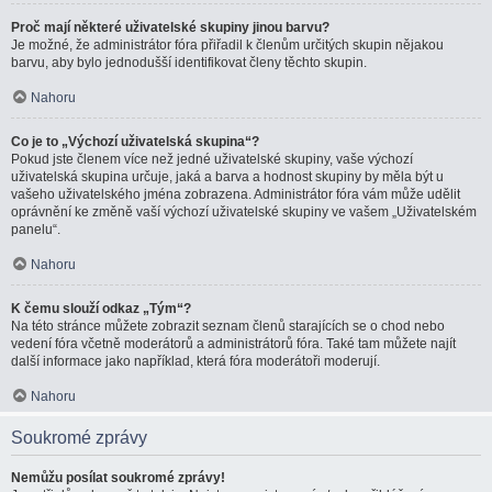
Proč mají některé uživatelské skupiny jinou barvu?
Je možné, že administrátor fóra přiřadil k členům určitých skupin nějakou
barvu, aby bylo jednodušší identifikovat členy těchto skupin.
Nahoru
Co je to „Výchozí uživatelská skupina“?
Pokud jste členem více než jedné uživatelské skupiny, vaše výchozí
uživatelská skupina určuje, jaká a barva a hodnost skupiny by měla být u
vašeho uživatelského jména zobrazena. Administrátor fóra vám může udělit
oprávnění ke změně vaší výchozí uživatelské skupiny ve vašem „Uživatelském
panelu“.
Nahoru
K čemu slouží odkaz „Tým“?
Na této stránce můžete zobrazit seznam členů starajících se o chod nebo
vedení fóra včetně moderátorů a administrátorů fóra. Také tam můžete najít
další informace jako například, která fóra moderátoři moderují.
Nahoru
Soukromé zprávy
Nemůžu posílat soukromé zprávy!