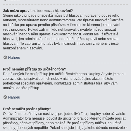
Jak můžu upravit nebo smazat hlasování?
Stejně jako v případě příspěvků může být hlasování upraveno pouze jeho
autorem, moderátorem nebo administrátorem. Pro úpravu hlasování klikněte
na tlačítko pro úpravu prvního příspěvku v tématu, ke kterému je hlasování
vždy připojeno. Pokud zatím nikdo nehlasoval, uživatelé můžou smazat
hlasování nebo v něm upravit jakoukoliv možnost. Pokud ale již uživatelé
hlasovali, jen administrátoři nebo moderátoři můžou upravit nebo smazat
hlasování. To zabrání tomu, aby byly možnosti hlasování změněny v ještě
neukončeném hlasování.
Nahoru
Proč nemám přístup do určitého fóra?
Do některých fór mají přístup jen určití uživatelé nebo skupiny. Abyste je mohli
zobrazit, číst, přispívat do nich nebo v nich provádět jiné akce, můžete
potřebovat speciální oprávnění. Kontaktujte administrátora fóra, aby vám
umožnil do fóra přístup.
Nahoru
Proč nemůžu posílat přílohy?
Oprávnění pro přílohy se nastavují pro jednotlivá fóra, skupiny nebo uživatele.
Administrátor fóra nemusel povolit do určitého fóra, do kterého můžete posílat
příspěvky, přidávat přílohy, nebo možná, že posílat přílohy můžou jen určité
skupiny, do kterých nepatříte. Pokud si nejste jisti, z jakého důvodu nemůžete k