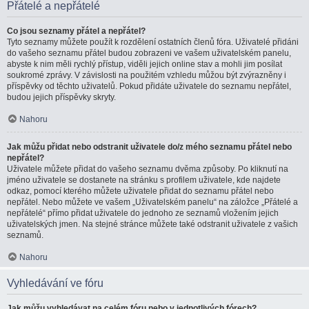
Přátelé a nepřátelé
Co jsou seznamy přátel a nepřátel?
Tyto seznamy můžete použít k rozdělení ostatních členů fóra. Uživatelé přidáni
do vašeho seznamu přátel budou zobrazeni ve vašem uživatelském panelu,
abyste k nim měli rychlý přístup, viděli jejich online stav a mohli jim posílat
soukromé zprávy. V závislosti na použitém vzhledu můžou být zvýrazněny i
příspěvky od těchto uživatelů. Pokud přidáte uživatele do seznamu nepřátel,
budou jejich příspěvky skryty.
Nahoru
Jak můžu přidat nebo odstranit uživatele do/z mého seznamu přátel nebo
nepřátel?
Uživatele můžete přidat do vašeho seznamu dvěma způsoby. Po kliknutí na
jméno uživatele se dostanete na stránku s profilem uživatele, kde najdete
odkaz, pomocí kterého můžete uživatele přidat do seznamu přátel nebo
nepřátel. Nebo můžete ve vašem „Uživatelském panelu“ na záložce „Přátelé a
nepřátelé“ přímo přidat uživatele do jednoho ze seznamů vložením jejich
uživatelských jmen. Na stejné stránce můžete také odstranit uživatele z vašich
seznamů.
Nahoru
Vyhledávání ve fóru
Jak můžu vyhledávat na celém fóru nebo v jednotlivých fórech?