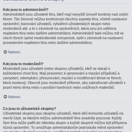
Kdo jsou to administrátoři?
Administrátoři jsou uživatelé fóra, kteří mají nejvyšší úroveň kontroly nad celým
fórem. Tito členové můžou kontrolovat všechny aspekty fóra, včetně nastavení
oprávnění, banování uživatelů, vytváření uživatelských skupin nebo
moderátorů atd. a to v závislosti na oprávněních, která jsou jim udělena
majitelem fóra nebo dalšími administrátory. Administrátoři také můžou mít ve
všech fórech úplné moderátorské schopnosti, opět v závislosti na nastavení
provedeném majitelem fóra nebo dalšími administrátory.
Nahoru
Kdo jsou to moderátoři?
Moderátoři jsou uživatelé (nebo skupiny uživatelů), kteří se starají o
každodenní chod fóra. Mají pravomoc k upravování a mazání příspěvků a
zamykání, odemykání, přesunování, mazání a rozdělování témat ve fórech,
která moderují. Obecně jsou moderátoři přítomni, aby zabraňovali uživatelů v
psaní mimo téma nebo v posílání hanlivých nebo urážlivých materiálů.
Nahoru
Co jsou to uživatelské skupiny?
Uživatelské skupiny jsou skupiny uživatelů, které dělí komunitu uživatelů na
menší části, se kterými můžou administrátoři fóra snadněji pracovat. Každý
člen fóra může patřit do několika skupin a každé skupině můžou být přiřazena
různá oprávnění. To umožňuje administrátorům jednoduše měnit oprávnění