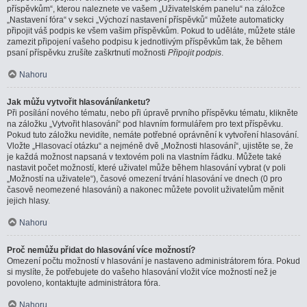
příspěvkům“, kterou naleznete ve vašem „Uživatelském panelu“ na záložce
„Nastavení fóra“ v sekci „Výchozí nastavení příspěvků“ můžete automaticky
připojit váš podpis ke všem vašim příspěvkům. Pokud to uděláte, můžete stále
zamezit připojení vašeho podpisu k jednotlivým příspěvkům tak, že během
psaní příspěvku zrušíte zaškrtnutí možnosti
Připojit podpis
.
Nahoru
Jak můžu vytvořit hlasování/anketu?
Při posílání nového tématu, nebo při úpravě prvního příspěvku tématu, klikněte
na záložku „Vytvořit hlasování“ pod hlavním formulářem pro text příspěvku.
Pokud tuto záložku nevidíte, nemáte potřebné oprávnění k vytvoření hlasování.
Vložte „Hlasovací otázku“ a nejméně dvě „Možnosti hlasování“, ujistěte se, že
je každá možnost napsaná v textovém poli na vlastním řádku. Můžete také
nastavit počet možností, které uživatel může během hlasování vybrat (v poli
„Možností na uživatele“), časové omezení trvání hlasování ve dnech (0 pro
časově neomezené hlasování) a nakonec můžete povolit uživatelům měnit
jejich hlasy.
Nahoru
Proč nemůžu přidat do hlasování více možností?
Omezení počtu možností v hlasování je nastaveno administrátorem fóra. Pokud
si myslíte, že potřebujete do vašeho hlasování vložit více možností než je
povoleno, kontaktujte administrátora fóra.
Nahoru