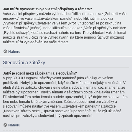
Jak můžu vyhledat svoje vlastní příspěvky a témata?
Vaše vlastní příspěvky můžete vyhledat buď kliknutím na odkaz „Zobrazit vaše
příspěvky“ ve vašem „Uživatelském panelu“, nebo kliknutím na odkaz
„Vyhledat příspěvky uživatele“ ve vašem „Profilu“ (zobrazí se po kliknutí na
vaše uživatelské jméno), nebo kliknutím na odkaz „Vaše příspěvky“ v nabídce
„Rychlé odkazy“, která se nachází nahoře na fóru. Pro vyhledání vašich témat
použijte stránku „Rozšířené vyhledávání“, na které pomocí různých možnosti
můžete zúžit vyhledávání na vaše témata.
Nahoru
Sledování a záložky
Jaký je rozdíl mezi záložkami a sledováním?
V phpBB 3.0 fungovali záložky velmi podobně jako záložky ve vašem
prohlížeči. Nebyli jste upozorněni, když došlo v tématu k nějakým změnám. V
phpBB 3.1 se záložky chovají stejně jako sledování tématu, což znamená, že
můžete být upozorněni, když v tématu v záložkách dojde k nějakým změnám.
Při sledování fóra nebo tématu budete upozorněni, když dojde ve sledovaném
fóru nebo tématu k nějakým změnám. Způsob upozornění pro záložky a
sledování můžete nastavit ve vašem „Uživatelském panelu“ na záložce
„Nastavení fóra“ v sekci „Upravit nastavení upozornění“. Může být užitečné
nastavit pro záložky a sledování jiný způsob upozornění.
Nahoru