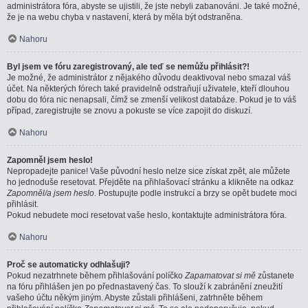
administrátora fóra, abyste se ujistili, že jste nebyli zabanováni. Je také možné,
že je na webu chyba v nastavení, která by měla být odstraněna.
Nahoru
Byl jsem ve fóru zaregistrovaný, ale teď se nemůžu přihlásit?!
Je možné, že administrátor z nějakého důvodu deaktivoval nebo smazal váš
účet. Na některých fórech také pravidelně odstraňují uživatele, kteří dlouhou
dobu do fóra nic nenapsali, čímž se zmenší velikost databáze. Pokud je to váš
případ, zaregistrujte se znovu a pokuste se více zapojit do diskuzí.
Nahoru
Zapomněl jsem heslo!
Nepropadejte panice! Vaše původní heslo nelze sice získat zpět, ale můžete
ho jednoduše resetovat. Přejděte na přihlašovací stránku a klikněte na odkaz
Zapomněl/a jsem heslo
. Postupujte podle instrukcí a brzy se opět budete moci
přihlásit.
Pokud nebudete moci resetovat vaše heslo, kontaktujte administrátora fóra.
Nahoru
Proč se automaticky odhlašuji?
Pokud nezatrhnete během přihlašování políčko
Zapamatovat si mě
zůstanete
na fóru přihlášen jen po přednastavený čas. To slouží k zabránění zneužití
vašeho účtu někým jiným. Abyste zůstali přihlášeni, zatrhněte během