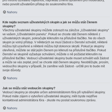
pro mnoho uživatelů najednou, například změnit oprávnění pro moderátory,
nebo povolit uživatelům přístup do soukromého fóra.
Nahoru
Kde najdu seznam uživatelských skupin a jak se můžu stát členem
skupiny?
Všechny uživatelské skupiny můžete zobrazit na záložce „Uživatelské skupiny“
ve vašem „Uživatelském panelu“. Pokud se chcete stát členem některé z
uživatelských skupin, pokračujte kliknutím na příslušné tlačítko. Ne do všech
skupin je volný přístup. V některých se musí žádost o členství schválit, některé
můžou být uzavřené a některé můžou být dokonce skryté. Pokud je skupiny
otevřená, můžete se stát jejím členem po kliknutí na příslušné tlačítko. Pokud
členství ve skupině vyžaduje schválení, můžete o ně požádat kliknutím na
příslušné tlačítko. Vedoucí uživatelské skupiny bude muset schválit vaši žádost
a může se vás zeptat, proč se chcete stát členem skupiny. Neobtěžujte, prosím,
vedoucího skupiny v případě, že zamítne vaši žádost - určitě pro to bude mít
svoje důvody.
Nahoru
Jak se můžu stát vedoucím skupiny?
Vedoucí skupiny je obvykle určen administrátorem fóra při vytváření skupiny.
Pokud máte zájem o vytvoření uživatelské skupiny, měli byste nejdříve
kontaktovat administrátora fóra - zkuste mu poslat soukromou zprávu.
Nahoru