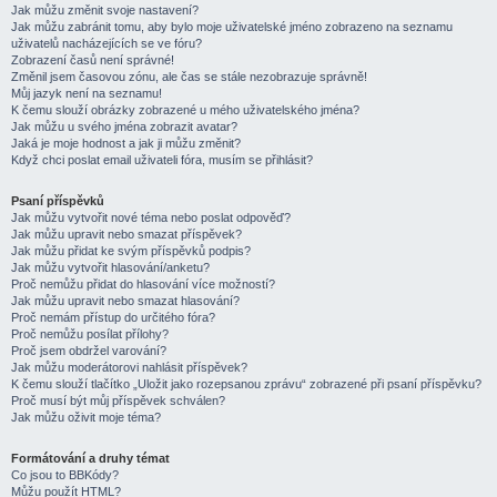
Jak můžu změnit svoje nastavení?
Jak můžu zabránit tomu, aby bylo moje uživatelské jméno zobrazeno na seznamu
uživatelů nacházejících se ve fóru?
Zobrazení časů není správné!
Změnil jsem časovou zónu, ale čas se stále nezobrazuje správně!
Můj jazyk není na seznamu!
K čemu slouží obrázky zobrazené u mého uživatelského jména?
Jak můžu u svého jména zobrazit avatar?
Jaká je moje hodnost a jak ji můžu změnit?
Když chci poslat email uživateli fóra, musím se přihlásit?
Psaní příspěvků
Jak můžu vytvořit nové téma nebo poslat odpověď?
Jak můžu upravit nebo smazat příspěvek?
Jak můžu přidat ke svým příspěvků podpis?
Jak můžu vytvořit hlasování/anketu?
Proč nemůžu přidat do hlasování více možností?
Jak můžu upravit nebo smazat hlasování?
Proč nemám přístup do určitého fóra?
Proč nemůžu posílat přílohy?
Proč jsem obdržel varování?
Jak můžu moderátorovi nahlásit příspěvek?
K čemu slouží tlačítko „Uložit jako rozepsanou zprávu“ zobrazené při psaní příspěvku?
Proč musí být můj příspěvek schválen?
Jak můžu oživit moje téma?
Formátování a druhy témat
Co jsou to BBKódy?
Můžu použít HTML?