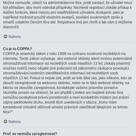
Možná nemusíte, záleží na administrátorovi fóra, jestli nastaví, že uživatel musí
být přihlášen, aby mohl odesílat příspěvky. Nicméně registrací získáte přístup k
dalším funkcím, které nejsou pro nepřihlášené uživatele dostupné, jako je
například možnost použití vlastních avatarů, posílání soukromých zpráv a
emailů ostatním členům fóra atd. Registrace trvá jen chvíli a tak vám ji můžeme
doporučit.
Nahoru
Co je to COPPA?
COPPA je americký zákon z roku 1998 na ochranu soukromí nezletilých na
internetu. Tento zákon vyžaduje, aby webové stránky, které mohou potenciálně
shromažďovat informace od nezletilých osob mladších 13 let, získaly písemný
souhlas rodičů nebo nějaké jiné potvrzení od zákonného zástupce povolující
shromažďování osobních identifikačních informací od nezletilých osob
mladších 13 let. Pokud si nejste jisti, jestli se toto týká vás, jako někoho, kdo se
zkouší zaregistrovat na webovou stránku, nebo se to týká webové stránky, na
kterou se zkoušíte zaregistrovat, kontaktujte vašeho právního poradce.
Vezměte prosím na vědomí, že ani phpBB Limited ani majitelé tohoto fóra
nemůžou poskytovat právní poradenství a není kontaktním místem pro právní
zájmy jakéhokoliv druhu, kromě těch uvedených v otázce „Koho mám
kontaktovat ohledně stížnosti a/nebo právních záležitostí týkajících se tohoto
fóra?“.
Nahoru
Proč se nemůžu zaregistrovat?