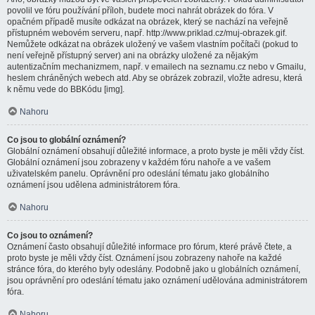
povolil ve fóru používání příloh, budete moci nahrát obrázek do fóra. V
opačném případě musíte odkázat na obrázek, který se nachází na veřejně
přístupném webovém serveru, např. http://www.priklad.cz/muj-obrazek.gif.
Nemůžete odkázat na obrázek uložený ve vašem vlastním počítači (pokud to
není veřejně přístupný server) ani na obrázky uložené za nějakým
autentizačním mechanizmem, např. v emailech na seznamu.cz nebo v Gmailu,
heslem chráněných webech atd. Aby se obrázek zobrazil, vložte adresu, která
k němu vede do BBKódu [img].
Nahoru
Co jsou to globální oznámení?
Globální oznámení obsahují důležité informace, a proto byste je měli vždy číst.
Globální oznámení jsou zobrazeny v každém fóru nahoře a ve vašem
uživatelském panelu. Oprávnění pro odeslání tématu jako globálního
oznámení jsou udělena administrátorem fóra.
Nahoru
Co jsou to oznámení?
Oznámení často obsahují důležité informace pro fórum, které právě čtete, a
proto byste je měli vždy číst. Oznámení jsou zobrazeny nahoře na každé
stránce fóra, do kterého byly odeslány. Podobně jako u globálních oznámení,
jsou oprávnění pro odeslání tématu jako oznámení udělována administrátorem
fóra.
Nahoru