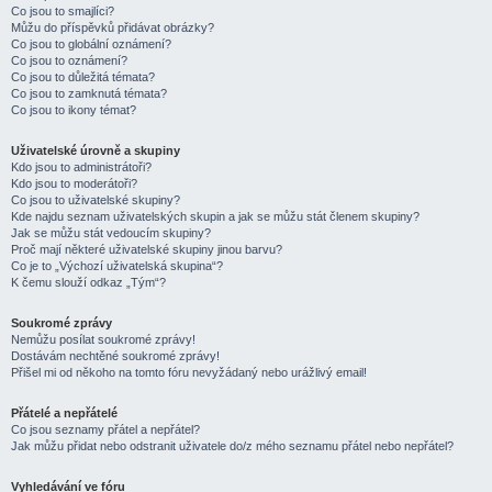
Co jsou to smajlíci?
Můžu do příspěvků přidávat obrázky?
Co jsou to globální oznámení?
Co jsou to oznámení?
Co jsou to důležitá témata?
Co jsou to zamknutá témata?
Co jsou to ikony témat?
Uživatelské úrovně a skupiny
Kdo jsou to administrátoři?
Kdo jsou to moderátoři?
Co jsou to uživatelské skupiny?
Kde najdu seznam uživatelských skupin a jak se můžu stát členem skupiny?
Jak se můžu stát vedoucím skupiny?
Proč mají některé uživatelské skupiny jinou barvu?
Co je to „Výchozí uživatelská skupina“?
K čemu slouží odkaz „Tým“?
Soukromé zprávy
Nemůžu posílat soukromé zprávy!
Dostávám nechtěné soukromé zprávy!
Přišel mi od někoho na tomto fóru nevyžádaný nebo urážlivý email!
Přátelé a nepřátelé
Co jsou seznamy přátel a nepřátel?
Jak můžu přidat nebo odstranit uživatele do/z mého seznamu přátel nebo nepřátel?
Vyhledávání ve fóru