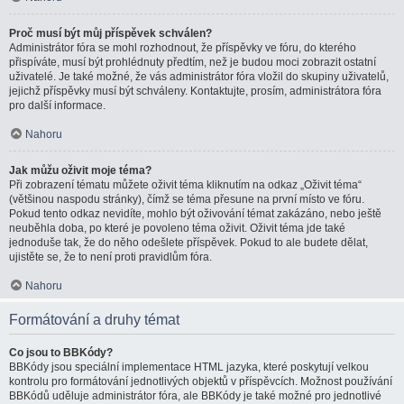
Proč musí být můj příspěvek schválen?
Administrátor fóra se mohl rozhodnout, že příspěvky ve fóru, do kterého
přispíváte, musí být prohlédnuty předtím, než je budou moci zobrazit ostatní
uživatelé. Je také možné, že vás administrátor fóra vložil do skupiny uživatelů,
jejichž příspěvky musí být schváleny. Kontaktujte, prosím, administrátora fóra
pro další informace.
Nahoru
Jak můžu oživit moje téma?
Při zobrazení tématu můžete oživit téma kliknutím na odkaz „Oživit téma“
(většinou naspodu stránky), čímž se téma přesune na první místo ve fóru.
Pokud tento odkaz nevidíte, mohlo být oživování témat zakázáno, nebo ještě
neuběhla doba, po které je povoleno téma oživit. Oživit téma jde také
jednoduše tak, že do něho odešlete příspěvek. Pokud to ale budete dělat,
ujistěte se, že to není proti pravidlům fóra.
Nahoru
Formátování a druhy témat
Co jsou to BBKódy?
BBKódy jsou speciální implementace HTML jazyka, které poskytují velkou
kontrolu pro formátování jednotlivých objektů v příspěvcích. Možnost používání
BBKódů uděluje administrátor fóra, ale BBKódy je také možné pro jednotlivé