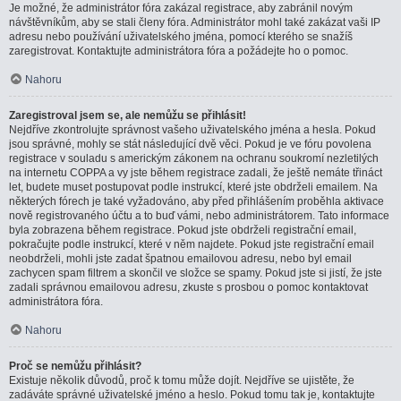
Je možné, že administrátor fóra zakázal registrace, aby zabránil novým
návštěvníkům, aby se stali členy fóra. Administrátor mohl také zakázat vaši IP
adresu nebo používání uživatelského jména, pomocí kterého se snažíš
zaregistrovat. Kontaktujte administrátora fóra a požádejte ho o pomoc.
Nahoru
Zaregistroval jsem se, ale nemůžu se přihlásit!
Nejdříve zkontrolujte správnost vašeho uživatelského jména a hesla. Pokud
jsou správné, mohly se stát následující dvě věci. Pokud je ve fóru povolena
registrace v souladu s americkým zákonem na ochranu soukromí nezletilých
na internetu COPPA a vy jste během registrace zadali, že ještě nemáte třináct
let, budete muset postupovat podle instrukcí, které jste obdrželi emailem. Na
některých fórech je také vyžadováno, aby před přihlášením proběhla aktivace
nově registrovaného účtu a to buď vámi, nebo administrátorem. Tato informace
byla zobrazena během registrace. Pokud jste obdrželi registrační email,
pokračujte podle instrukcí, které v něm najdete. Pokud jste registrační email
neobdrželi, mohli jste zadat špatnou emailovou adresu, nebo byl email
zachycen spam filtrem a skončil ve složce se spamy. Pokud jste si jistí, že jste
zadali správnou emailovou adresu, zkuste s prosbou o pomoc kontaktovat
administrátora fóra.
Nahoru
Proč se nemůžu přihlásit?
Existuje několik důvodů, proč k tomu může dojít. Nejdříve se ujistěte, že
zadáváte správné uživatelské jméno a heslo. Pokud tomu tak je, kontaktujte