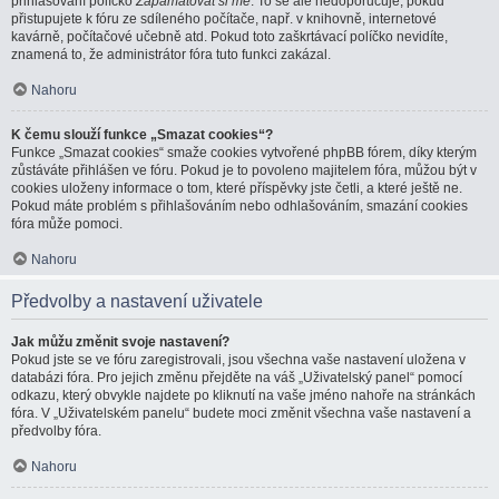
přihlašování políčko
Zapamatovat si mě
. To se ale nedoporučuje, pokud
přistupujete k fóru ze sdíleného počítače, např. v knihovně, internetové
kavárně, počítačové učebně atd. Pokud toto zaškrtávací políčko nevidíte,
znamená to, že administrátor fóra tuto funkci zakázal.
Nahoru
K čemu slouží funkce „Smazat cookies“?
Funkce „Smazat cookies“ smaže cookies vytvořené phpBB fórem, díky kterým
zůstáváte přihlášen ve fóru. Pokud je to povoleno majitelem fóra, můžou být v
cookies uloženy informace o tom, které příspěvky jste četli, a které ještě ne.
Pokud máte problém s přihlašováním nebo odhlašováním, smazání cookies
fóra může pomoci.
Nahoru
Předvolby a nastavení uživatele
Jak můžu změnit svoje nastavení?
Pokud jste se ve fóru zaregistrovali, jsou všechna vaše nastavení uložena v
databázi fóra. Pro jejich změnu přejděte na váš „Uživatelský panel“ pomocí
odkazu, který obvykle najdete po kliknutí na vaše jméno nahoře na stránkách
fóra. V „Uživatelském panelu“ budete moci změnit všechna vaše nastavení a
předvolby fóra.
Nahoru