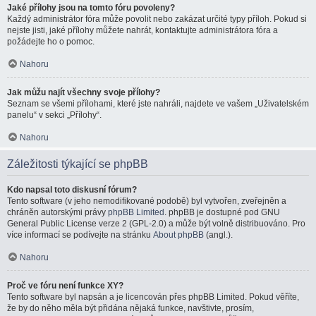
Jaké přílohy jsou na tomto fóru povoleny?
Každý administrátor fóra může povolit nebo zakázat určité typy příloh. Pokud si
nejste jisti, jaké přílohy můžete nahrát, kontaktujte administrátora fóra a
požádejte ho o pomoc.
Nahoru
Jak můžu najít všechny svoje přílohy?
Seznam se všemi přílohami, které jste nahráli, najdete ve vašem „Uživatelském
panelu“ v sekci „Přílohy“.
Nahoru
Záležitosti týkající se phpBB
Kdo napsal toto diskusní fórum?
Tento software (v jeho nemodifikované podobě) byl vytvořen, zveřejněn a
chráněn autorskými právy
phpBB Limited
. phpBB je dostupné pod GNU
General Public License verze 2 (GPL-2.0) a může být volně distribuováno. Pro
více informací se podívejte na stránku
About phpBB
(angl.).
Nahoru
Proč ve fóru není funkce XY?
Tento software byl napsán a je licencován přes phpBB Limited. Pokud věříte,
že by do něho měla být přidána nějaká funkce, navštivte, prosím,