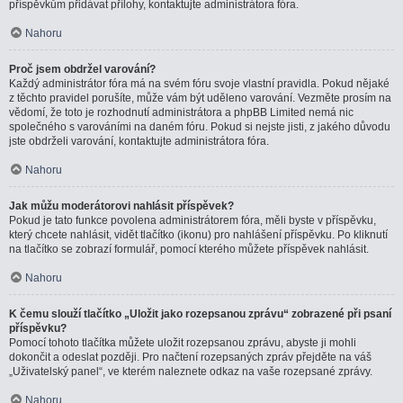
příspěvkům přidávat přílohy, kontaktujte administrátora fóra.
Nahoru
Proč jsem obdržel varování?
Každý administrátor fóra má na svém fóru svoje vlastní pravidla. Pokud nějaké
z těchto pravidel porušíte, může vám být uděleno varování. Vezměte prosím na
vědomí, že toto je rozhodnutí administrátora a phpBB Limited nemá nic
společného s varováními na daném fóru. Pokud si nejste jisti, z jakého důvodu
jste obdrželi varování, kontaktujte administrátora fóra.
Nahoru
Jak můžu moderátorovi nahlásit příspěvek?
Pokud je tato funkce povolena administrátorem fóra, měli byste v příspěvku,
který chcete nahlásit, vidět tlačítko (ikonu) pro nahlášení příspěvku. Po kliknutí
na tlačítko se zobrazí formulář, pomocí kterého můžete příspěvek nahlásit.
Nahoru
K čemu slouží tlačítko „Uložit jako rozepsanou zprávu“ zobrazené při psaní
příspěvku?
Pomocí tohoto tlačítka můžete uložit rozepsanou zprávu, abyste ji mohli
dokončit a odeslat později. Pro načtení rozepsaných zpráv přejděte na váš
„Uživatelský panel“, ve kterém naleznete odkaz na vaše rozepsané zprávy.
Nahoru