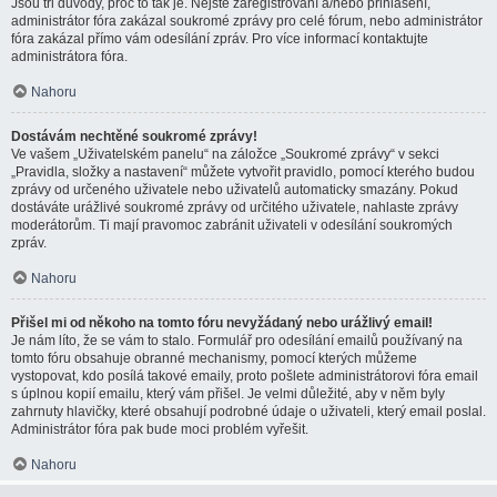
Jsou tři důvody, proč to tak je. Nejste zaregistrovaní a/nebo přihlášení,
administrátor fóra zakázal soukromé zprávy pro celé fórum, nebo administrátor
fóra zakázal přímo vám odesílání zpráv. Pro více informací kontaktujte
administrátora fóra.
Nahoru
Dostávám nechtěné soukromé zprávy!
Ve vašem „Uživatelském panelu“ na záložce „Soukromé zprávy“ v sekci
„Pravidla, složky a nastavení“ můžete vytvořit pravidlo, pomocí kterého budou
zprávy od určeného uživatele nebo uživatelů automaticky smazány. Pokud
dostáváte urážlivé soukromé zprávy od určitého uživatele, nahlaste zprávy
moderátorům. Ti mají pravomoc zabránit uživateli v odesílání soukromých
zpráv.
Nahoru
Přišel mi od někoho na tomto fóru nevyžádaný nebo urážlivý email!
Je nám líto, že se vám to stalo. Formulář pro odesílání emailů používaný na
tomto fóru obsahuje obranné mechanismy, pomocí kterých můžeme
vystopovat, kdo posílá takové emaily, proto pošlete administrátorovi fóra email
s úplnou kopií emailu, který vám přišel. Je velmi důležité, aby v něm byly
zahrnuty hlavičky, které obsahují podrobné údaje o uživateli, který email poslal.
Administrátor fóra pak bude moci problém vyřešit.
Nahoru