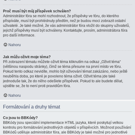
Proč musí být můj příspěvek schválen?
Administrátor fóra se mohl rozhodnout, že příspěvky ve fóru, do kterého
přispíváte, musí být prohlédnuty předtím, než je budou moci zobrazit ostatní
uživatelé. Je také možné, že vás administrátor fóra vložil do skupiny uživatelů,
jejichž příspěvky musí být schváleny. Kontaktujte, prosím, administrátora fóra
pro další informace.
Nahoru
Jak můžu oživit moje téma?
Při zobrazení tématu můžete oživit téma kliknutím na odkaz „Oživit téma“
(většinou naspodu stránky), čímž se téma přesune na první místo ve fóru.
Pokud tento odkaz nevidíte, mohlo být oživování témat zakázáno, nebo ještě
neuběhla doba, po které je povoleno téma oživit. Oživit téma jde také
jednoduše tak, že do něho odešlete příspěvek. Pokud to ale budete dělat,
ujistěte se, že to není proti pravidlům fóra.
Nahoru
Formátování a druhy témat
Co jsou to BBKódy?
BBKódy jsou speciální implementace HTML jazyka, které poskytují velkou
kontrolu pro formátování jednotlivých objektů v příspěvcích. Možnost používání
BBKódů uděluje administrátor fóra, ale BBKódy je také možné pro jednotlivé