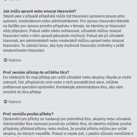
Jak můžu upravit nebo smazat hlasování?
Stejně jako v případě příspěvků může být hlasování upraveno pouze jeho
autorem, moderátorem nebo administrátorem. Pro úpravu hlasování klikněte
na tlačítko pro úpravu prvního příspěvku v tématu, ke kterému je hlasování
vždy připojeno. Pokud zatím nikdo nehlasoval, uživatelé můžou smazat
hlasování nebo v něm upravit jakoukoliv možnost. Pokud ale již uživatelé
hlasovali, jen administrátoři nebo moderátoři můžou upravit nebo smazat
hlasování. To zabrání tomu, aby byly možnosti hlasování změněny v ještě
neukončeném hlasování.
Nahoru
Proč nemám přístup do určitého fóra?
Do některých fór mají přístup jen určití uživatelé nebo skupiny. Abyste je mohli
zobrazit, číst, přispívat do nich nebo v nich provádět jiné akce, můžete
potřebovat speciální oprávnění. Kontaktujte administrátora fóra, aby vám
umožnil do fóra přístup.
Nahoru
Proč nemůžu posílat přílohy?
Oprávnění pro přílohy se nastavují pro jednotlivá fóra, skupiny nebo uživatele.
Administrátor fóra nemusel povolit do určitého fóra, do kterého můžete posílat
příspěvky, přidávat přílohy, nebo možná, že posílat přílohy můžou jen určité
skupiny, do kterých nepatříte. Pokud si nejste jisti, z jakého důvodu nemůžete k