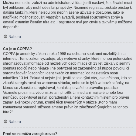
Možná nemusíte, záleží na administrátorovi fóra, jestli nastaví, že uživatel musí
být přihlášen, aby mohl odesílat příspěvky. Nicméně registrací získáte přístup k
dalším funkcím, které nejsou pro nepřihlášené uživatele dostupné, jako je
například možnost použití vlastních avatarů, posílání soukromých zpráv a
emailů ostatním členům fóra atd. Registrace trvá jen chvíli a tak vám ji můžeme
doporučit.
Nahoru
Co je to COPPA?
COPPA je americký zákon z roku 1998 na ochranu soukromí nezletilých na
internetu. Tento zákon vyžaduje, aby webové stránky, které mohou potenciálně
shromažďovat informace od nezletilých osob mladších 13 let, získaly písemný
souhlas rodičů nebo nějaké jiné potvrzení od zákonného zástupce povolující
shromažďování osobních identifikačních informací od nezletilých osob
mladších 13 let. Pokud si nejste jisti, jestli se toto týká vás, jako někoho, kdo se
zkouší zaregistrovat na webovou stránku, nebo se to týká webové stránky, na
kterou se zkoušíte zaregistrovat, kontaktujte vašeho právního poradce.
Vezměte prosím na vědomí, že ani phpBB Limited ani majitelé tohoto fóra
nemůžou poskytovat právní poradenství a není kontaktním místem pro právní
zájmy jakéhokoliv druhu, kromě těch uvedených v otázce „Koho mám
kontaktovat ohledně stížnosti a/nebo právních záležitostí týkajících se tohoto
fóra?“.
Nahoru
Proč se nemůžu zaregistrovat?