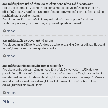
Jak můžu přidat určité téma do záložek nebo téma začít sledovat?
Přidat určité téma do záložek nebo téma začít sledovat můžete kliknutím na
příslušný odkaz v nabídce „Nástroje tématu“ (obvykle má ikonu klíče), která se
nachází nad a pod tématem.
Pro sledování tématu můžete také poslat do tématu odpověď a přitom
zatrhnout políčko „Upozornit mě, když někdo pošle odpověď“.
Nahoru
Jak můžu začít sledovat určité fórum?
Pro sledování určitého fóra přejděte do toho fóra a klikněte na odkaz „Sledovat
fórum“, který se nachází naspodu stránky.
Nahoru
Jak můžu ukončit sledování témat nebo fór?
Pro ukončení sledování tématu nebo fóra přejděte ve vašem „Uživatelském
panelu“ na „Sledovaná fóra a témata“, zatrhněte témata a fóra, která nechcete
nadále sledovat a klikněte na tlačítko „Ukončit sledování označených“. Můžete
také kliknout v tématu na odkaz „Ukončit sledování tématu“ nebo ve fóru na
odkaz „Ukončit sledování fóra“.
Nahoru
Přílohy