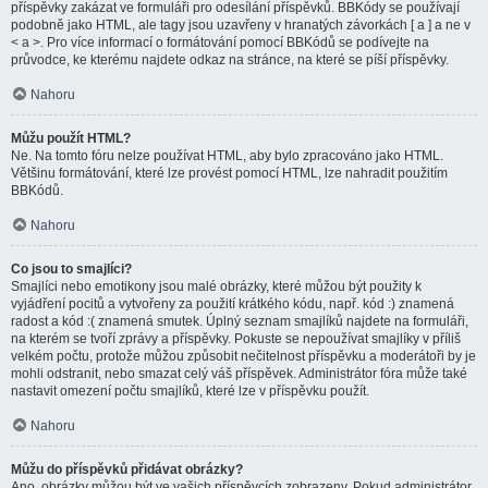
příspěvky zakázat ve formuláři pro odesílání příspěvků. BBKódy se používají
podobně jako HTML, ale tagy jsou uzavřeny v hranatých závorkách [ a ] a ne v
< a >. Pro více informací o formátování pomocí BBKódů se podívejte na
průvodce, ke kterému najdete odkaz na stránce, na které se píší příspěvky.
Nahoru
Můžu použít HTML?
Ne. Na tomto fóru nelze používat HTML, aby bylo zpracováno jako HTML.
Většinu formátování, které lze provést pomocí HTML, lze nahradit použitím
BBKódů.
Nahoru
Co jsou to smajlíci?
Smajlíci nebo emotikony jsou malé obrázky, které můžou být použity k
vyjádření pocitů a vytvořeny za použití krátkého kódu, např. kód :) znamená
radost a kód :( znamená smutek. Úplný seznam smajlíků najdete na formuláři,
na kterém se tvoří zprávy a příspěvky. Pokuste se nepoužívat smajlíky v příliš
velkém počtu, protože můžou způsobit nečitelnost příspěvku a moderátoři by je
mohli odstranit, nebo smazat celý váš příspěvek. Administrátor fóra může také
nastavit omezení počtu smajlíků, které lze v příspěvku použít.
Nahoru
Můžu do příspěvků přidávat obrázky?
Ano, obrázky můžou být ve vašich příspěvcích zobrazeny. Pokud administrátor