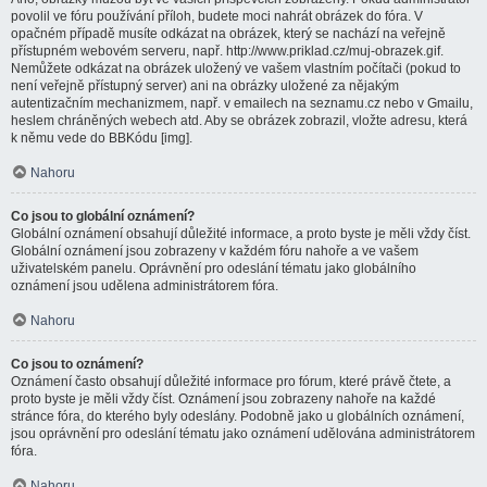
povolil ve fóru používání příloh, budete moci nahrát obrázek do fóra. V
opačném případě musíte odkázat na obrázek, který se nachází na veřejně
přístupném webovém serveru, např. http://www.priklad.cz/muj-obrazek.gif.
Nemůžete odkázat na obrázek uložený ve vašem vlastním počítači (pokud to
není veřejně přístupný server) ani na obrázky uložené za nějakým
autentizačním mechanizmem, např. v emailech na seznamu.cz nebo v Gmailu,
heslem chráněných webech atd. Aby se obrázek zobrazil, vložte adresu, která
k němu vede do BBKódu [img].
Nahoru
Co jsou to globální oznámení?
Globální oznámení obsahují důležité informace, a proto byste je měli vždy číst.
Globální oznámení jsou zobrazeny v každém fóru nahoře a ve vašem
uživatelském panelu. Oprávnění pro odeslání tématu jako globálního
oznámení jsou udělena administrátorem fóra.
Nahoru
Co jsou to oznámení?
Oznámení často obsahují důležité informace pro fórum, které právě čtete, a
proto byste je měli vždy číst. Oznámení jsou zobrazeny nahoře na každé
stránce fóra, do kterého byly odeslány. Podobně jako u globálních oznámení,
jsou oprávnění pro odeslání tématu jako oznámení udělována administrátorem
fóra.
Nahoru