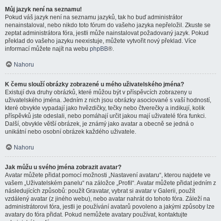
Můj jazyk není na seznamu!
Pokud váš jazyk není na seznamu jazyků, tak ho buď administrátor
nenainstaloval, nebo nikdo toto fórum do vašeho jazyka nepřeložil. Zkuste se
zeptat administrátora fóra, jestli může nainstalovat požadovaný jazyk. Pokud
překlad do vašeho jazyku neexistuje, můžete vytvořit nový překlad. Více
informací můžete najít na webu
phpBB
®.
Nahoru
K čemu slouží obrázky zobrazené u mého uživatelského jména?
Existují dva druhy obrázků, které můžou být v příspěvcích zobrazeny u
uživatelského jména. Jedním z nich jsou obrázky asociované s vaší hodností,
které obvykle vypadají jako hvězdičky, tečky nebo čtverečky a indikují, kolik
příspěvků jste odeslali, nebo pomáhají určit jakou mají uživatelé fóra funkci.
Další, obvykle větší obrázek, je známý jako avatar a obecně se jedná o
unikátní nebo osobní obrázek každého uživatele.
Nahoru
Jak můžu u svého jména zobrazit avatar?
Avatar můžete přidat pomocí možnosti „Nastavení avataru“, kterou najdete ve
vašem „Uživatelském panelu“ na záložce „Profil“. Avatar můžete přidat jedním z
následujících způsobů: použít Gravatar, vybrat si avatar v Galerii, použít
vzdálený avatar (z jiného webu), nebo avatar nahrát do tohoto fóra. Záleží na
administrátorovi fóra, jestli je používání avatarů povoleno a jakými způsoby lze
avatary do fóra přidat. Pokud nemůžete avatary používat, kontaktujte