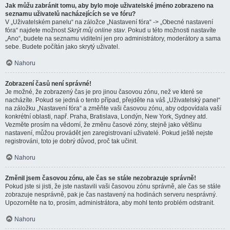
Jak můžu zabránit tomu, aby bylo moje uživatelské jméno zobrazeno na
seznamu uživatelů nacházejících se ve fóru?
V „Uživatelském panelu“ na záložce „Nastavení fóra“ -> „Obecné nastavení
fóra“ najdete možnost
Skrýt můj online stav
. Pokud u této možnosti nastavíte
„Ano“, budete na seznamu viditelní jen pro administrátory, moderátory a sama
sebe. Budete počítán jako skrytý uživatel.
Nahoru
Zobrazení časů není správné!
Je možné, že zobrazený čas je pro jinou časovou zónu, než ve které se
nacházíte. Pokud se jedná o tento případ, přejděte na váš „Uživatelský panel“
na záložku „Nastavení fóra“ a změňte vaši časovou zónu, aby odpovídala vaší
konkrétní oblasti, např. Praha, Bratislava, Londýn, New York, Sydney atd.
Vezměte prosím na vědomí, že změnu časové zóny, stejně jako většinu
nastavení, můžou provádět jen zaregistrovaní uživatelé. Pokud ještě nejste
registrováni, toto je dobrý důvod, proč tak učinit.
Nahoru
Změnil jsem časovou zónu, ale čas se stále nezobrazuje správně!
Pokud jste si jisti, že jste nastavili vaši časovou zónu správně, ale čas se stále
zobrazuje nesprávně, pak je čas nastavený na hodinách serveru nesprávný.
Upozorněte na to, prosím, administrátora, aby mohl tento problém odstranit.
Nahoru