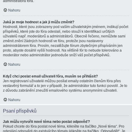
administrátora fóra.
Nahoru
Jaká je moje hodnost a jak ji můžu změnit?
Hodnosti, které jsou zobrazeny pod vaším uživatelským jménem, indikují počet
příspěvků, které jste do fóra odeslali, nebo slouží k identifikaci určitých
uživatelů např. moderátorů a administrátorů. Obecně řečeno, nemůžete sami
změnit znění žádných hodností ve fóru, protože jsou nastaveny
administrátorem fóra. Prosím, nezatěžujte fórum zbytečným přispíváním jen
proto, abyste dosáhli vyšší hodnosti. Na většině fór to nebude tolerováno a
moderátor nebo administrátor jednoduše sníží váš počet příspěvků.
Nahoru
Když chci poslat email uživateli fóra, musím se přihlásit?
Jen registrovaní uživatelé můžou posílat emaily ostatním členům fóra přes
vestavěný formulář a to jen v případě, že administrátor tuto funkci povolil. Je to
z důvodu zabránění zneužití emailového systému anonymními uživateli.
Nahoru
Psaní příspěvků
Jak můžu vytvořit nové téma nebo poslat odpověď?
Pokud chcete do fóra poslat nové téma, klikněte na tlačítko „Nové téma“. Pro
odeslání odpovědi do existujícího tématu klikněte na tlačítko „Odpovědět“. Je