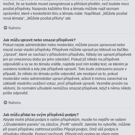
možné, že se budete muset zaregistrovat a přihlásit předtím, než budete moci
posílat příspěvky. Naspodu každého fóra a tématu můžete najít seznam
oprávnění, které v konkrétním fóru a tématu máte. Například: „Můžete posílat
nová témata“, „Můžete posílat přílohy“ atd.
Nahoru
Jak můžu upravit nebo smazat příspěvek?
Pokud nejste administrátor nebo moderátor, můžete pouze upravovat nebo
mazat svoje vlastní příspěvky. Příspěvek můžete upravit po kliknutí na tlačítko
„Upravit“, které se nachází v příslušném příspěvku. Někdy lze upravit příspěvek
jen po omezenou dobu po jeho odeslání. Pokud již někdo na příspěvek
odpověděl a vy se do tématu vrátíte, najdete pod ním krátký text, ve kterém je
uvedeno kolikrát a kdy jste příspěvek upravili. Toto bude zobrazeno pouze v
případě, že někdo do tématu pošle odpověď, ale neobjeví se to, pokud
moderátor nebo administrátor upraví příspěvek, ačkoli ti mohou zanechat na
základě vlastního uvážení vzkaz, proč příspěvek upravili. Vezměte prosím na
vědomí, že normální uživatelé nemůžou smazat příspěvek, když k němu někdo
pošle odpověď.
Nahoru
Jak můžu přidat ke svým příspěvků podpis?
Abyste mohli přidat podpis k vašim příspěvkům, musíte ho nejdřív ve vašem
„Uživatelském panelu“ na záložce „Profil“ vytvořit. Jakmile ho vytvoříte, můžete
při psaní příspěvku zatrhnout políčko
Připojit podpis
, čímž váš podpis k
příspěvku připojíte. Pomocí možnosti „Připojit můj podpis ke všem mým