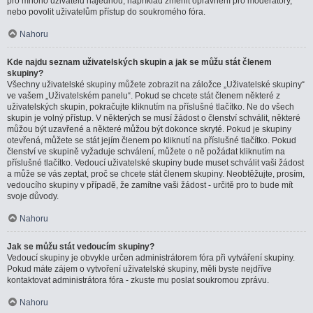
pro mnoho uživatelů najednou, například změnit oprávnění pro moderátory,
nebo povolit uživatelům přístup do soukromého fóra.
Nahoru
Kde najdu seznam uživatelských skupin a jak se můžu stát členem
skupiny?
Všechny uživatelské skupiny můžete zobrazit na záložce „Uživatelské skupiny“
ve vašem „Uživatelském panelu“. Pokud se chcete stát členem některé z
uživatelských skupin, pokračujte kliknutím na příslušné tlačítko. Ne do všech
skupin je volný přístup. V některých se musí žádost o členství schválit, některé
můžou být uzavřené a některé můžou být dokonce skryté. Pokud je skupiny
otevřená, můžete se stát jejím členem po kliknutí na příslušné tlačítko. Pokud
členství ve skupině vyžaduje schválení, můžete o ně požádat kliknutím na
příslušné tlačítko. Vedoucí uživatelské skupiny bude muset schválit vaši žádost
a může se vás zeptat, proč se chcete stát členem skupiny. Neobtěžujte, prosím,
vedoucího skupiny v případě, že zamítne vaši žádost - určitě pro to bude mít
svoje důvody.
Nahoru
Jak se můžu stát vedoucím skupiny?
Vedoucí skupiny je obvykle určen administrátorem fóra při vytváření skupiny.
Pokud máte zájem o vytvoření uživatelské skupiny, měli byste nejdříve
kontaktovat administrátora fóra - zkuste mu poslat soukromou zprávu.
Nahoru