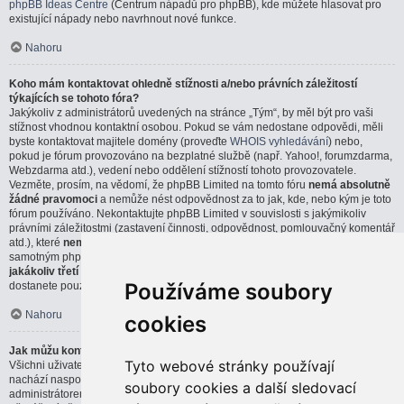
phpBB Ideas Centre
(Centrum nápadů pro phpBB), kde můžete hlasovat pro
existující nápady nebo navrhnout nové funkce.
Nahoru
Koho mám kontaktovat ohledně stížnosti a/nebo právních záležitostí
týkajících se tohoto fóra?
Jakýkoliv z administrátorů uvedených na stránce „Tým“, by měl být pro vaši
stížnost vhodnou kontaktní osobou. Pokud se vám nedostane odpovědi, měli
byste kontaktovat majitele domény (proveďte
WHOIS vyhledávání
) nebo,
pokud je fórum provozováno na bezplatné službě (např. Yahoo!, forumzdarma,
Webzdarma atd.), vedení nebo oddělení stížností tohoto provozovatele.
Vezměte, prosím, na vědomí, že phpBB Limited na tomto fóru
nemá absolutně
žádné pravomoci
a nemůže nést odpovědnost za to jak, kde, nebo kým je toto
fórum používáno. Nekontaktujte phpBB Limited v souvislosti s jakýmikoliv
právními záležitostmi (zastavení činnosti, odpovědnost, pomlouvačný komentář
atd.), které
nemají přímou souvislost
s webem phpBB.com, nebo se
samotným phpBB softwarem. Pokud pošlete email phpBB Limited týkající se
jakákoliv třetí strany
, která používá tento software, můžete očekávat, že
Používáme soubory
dostanete pouze strohou, nebo vůbec žádnou odpověď.
Nahoru
cookies
Jak můžu kontaktovat administrátora fóra?
Tyto webové stránky používají
Všichni uživatelé fóra můžou použít formulář „Kontaktujte nás“, který se
nachází naspodu všech stránek, pokud je tato možnost povolena
soubory cookies a další sledovací
administrátorem fóra.