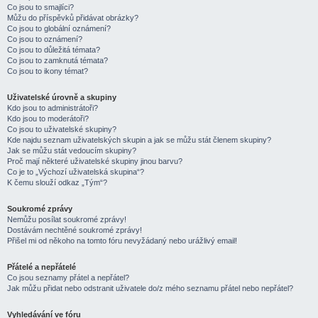
Co jsou to smajlíci?
Můžu do příspěvků přidávat obrázky?
Co jsou to globální oznámení?
Co jsou to oznámení?
Co jsou to důležitá témata?
Co jsou to zamknutá témata?
Co jsou to ikony témat?
Uživatelské úrovně a skupiny
Kdo jsou to administrátoři?
Kdo jsou to moderátoři?
Co jsou to uživatelské skupiny?
Kde najdu seznam uživatelských skupin a jak se můžu stát členem skupiny?
Jak se můžu stát vedoucím skupiny?
Proč mají některé uživatelské skupiny jinou barvu?
Co je to „Výchozí uživatelská skupina“?
K čemu slouží odkaz „Tým“?
Soukromé zprávy
Nemůžu posílat soukromé zprávy!
Dostávám nechtěné soukromé zprávy!
Přišel mi od někoho na tomto fóru nevyžádaný nebo urážlivý email!
Přátelé a nepřátelé
Co jsou seznamy přátel a nepřátel?
Jak můžu přidat nebo odstranit uživatele do/z mého seznamu přátel nebo nepřátel?
Vyhledávání ve fóru