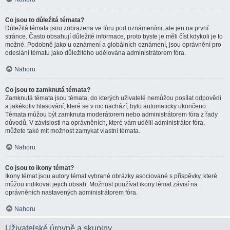
Co jsou to důležitá témata?
Důležitá témata jsou zobrazena ve fóru pod oznámeními, ale jen na první
stránce. Často obsahují důležité informace, proto byste je měli číst kdykoli je to
možné. Podobně jako u oznámení a globálních oznámení, jsou oprávnění pro
odeslání tématu jako důležitého udělována administrátorem fóra.
Nahoru
Co jsou to zamknutá témata?
Zamknutá témata jsou témata, do kterých uživatelé nemůžou posílat odpovědi
a jakékoliv hlasování, které se v nic nachází, bylo automaticky ukončeno.
Témata můžou být zamknuta moderátorem nebo administrátorem fóra z řady
důvodů. V závislosti na oprávněních, které vám udělil administrátor fóra,
můžete také mít možnost zamykat vlastní témata.
Nahoru
Co jsou to ikony témat?
Ikony témat jsou autory témat vybrané obrázky asociované s příspěvky, které
můžou indikovat jejich obsah. Možnost používat ikony témat závisí na
oprávněních nastavených administrátorem fóra.
Nahoru
Uživatelské úrovně a skupiny