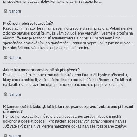
příspěvkům přidávat přílohy, kontaktujte administrátora fóra.
Nahoru
Proč jsem obdržel varování?
Každý administrátor fóra má na svém fóru svoje vlastní pravidla. Pokud nějaké
z těchto pravidel porušíte, může vám být uděleno varování. Vezměte prosím na
vědomí, že toto je rozhodnutí administrátora a phpBB Limited nemá nic
společného s varováními na daném fóru. Pokud si nejste jisti, z jakého důvodu
jste obdrželi varování, kontaktujte administrátora fóra.
Nahoru
Jak můžu moderátorovi nahlásit příspěvek?
Pokud je tato funkce povolena administrátorem fóra, měli byste v příspěvku,
který chcete nahlásit, vidět tlačítko (ikonu) pro nahlášení příspěvku. Po kliknutí
na tlačítko se zobrazí formulář, pomocí kterého můžete příspěvek nahlásit.
Nahoru
K čemu slouží tlačítko „Uložit jako rozepsanou zprávu“ zobrazené při psaní
příspěvku?
Pomocí tohoto tlačítka můžete uložit rozepsanou zprávu, abyste ji mohli
dokončit a odeslat později. Pro načtení rozepsaných zpráv přejděte na váš
„Uživatelský panel“, ve kterém naleznete odkaz na vaše rozepsané zprávy.
Nahoru