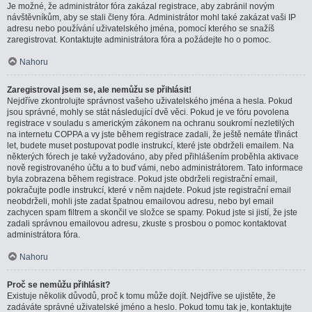
Je možné, že administrátor fóra zakázal registrace, aby zabránil novým
návštěvníkům, aby se stali členy fóra. Administrátor mohl také zakázat vaši IP
adresu nebo používání uživatelského jména, pomocí kterého se snažíš
zaregistrovat. Kontaktujte administrátora fóra a požádejte ho o pomoc.
Nahoru
Zaregistroval jsem se, ale nemůžu se přihlásit!
Nejdříve zkontrolujte správnost vašeho uživatelského jména a hesla. Pokud
jsou správné, mohly se stát následující dvě věci. Pokud je ve fóru povolena
registrace v souladu s americkým zákonem na ochranu soukromí nezletilých
na internetu COPPA a vy jste během registrace zadali, že ještě nemáte třináct
let, budete muset postupovat podle instrukcí, které jste obdrželi emailem. Na
některých fórech je také vyžadováno, aby před přihlášením proběhla aktivace
nově registrovaného účtu a to buď vámi, nebo administrátorem. Tato informace
byla zobrazena během registrace. Pokud jste obdrželi registrační email,
pokračujte podle instrukcí, které v něm najdete. Pokud jste registrační email
neobdrželi, mohli jste zadat špatnou emailovou adresu, nebo byl email
zachycen spam filtrem a skončil ve složce se spamy. Pokud jste si jistí, že jste
zadali správnou emailovou adresu, zkuste s prosbou o pomoc kontaktovat
administrátora fóra.
Nahoru
Proč se nemůžu přihlásit?
Existuje několik důvodů, proč k tomu může dojít. Nejdříve se ujistěte, že
zadáváte správné uživatelské jméno a heslo. Pokud tomu tak je, kontaktujte