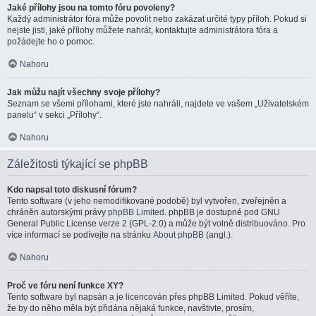
Jaké přílohy jsou na tomto fóru povoleny?
Každý administrátor fóra může povolit nebo zakázat určité typy příloh. Pokud si
nejste jisti, jaké přílohy můžete nahrát, kontaktujte administrátora fóra a
požádejte ho o pomoc.
Nahoru
Jak můžu najít všechny svoje přílohy?
Seznam se všemi přílohami, které jste nahráli, najdete ve vašem „Uživatelském
panelu“ v sekci „Přílohy“.
Nahoru
Záležitosti týkající se phpBB
Kdo napsal toto diskusní fórum?
Tento software (v jeho nemodifikované podobě) byl vytvořen, zveřejněn a
chráněn autorskými právy
phpBB Limited
. phpBB je dostupné pod GNU
General Public License verze 2 (GPL-2.0) a může být volně distribuováno. Pro
více informací se podívejte na stránku
About phpBB
(angl.).
Nahoru
Proč ve fóru není funkce XY?
Tento software byl napsán a je licencován přes phpBB Limited. Pokud věříte,
že by do něho měla být přidána nějaká funkce, navštivte, prosím,