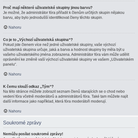
Proč mají některé uživatelské skupiny jinou barvu?
Je možné, že administrátor fóra přiřadil k členům určitých skupin nějakou
barvu, aby bylo jednodušší identifikovat členy těchto skupin.
Nahoru
Co je to „Výchozí uživatelská skupina“?
Pokud jste členem více než jedné uživatelské skupiny, vaše výchozí
uživatelská skupina určuje, jaká a barva a hodnost skupiny by měla být u
vašeho uživatelského jména zobrazena. Administrátor fóra vám může udělit
oprávnění ke změně vaší výchozí uživatelské skupiny ve vašem „Uživatelském
panelu“.
Nahoru
K čemu slouží odkaz „Tým“?
Na této stránce můžete zobrazit seznam členů starajících se o chod nebo
vedení fóra včetně moderátorů a administrátorů fóra. Také tam můžete najít
další informace jako například, která fóra moderátoři moderují.
Nahoru
Soukromé zprávy
Nemůžu posílat soukromé zprávy!