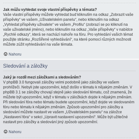
Jak můžu vyhledat svoje vlastní příspěvky a témata?
Vaše vlastní příspěvky můžete vyhledat buď kliknutím na odkaz „Zobrazit vaše
příspěvky“ ve vašem „Uživatelském panelu“, nebo kliknutím na odkaz
„Vyhledat příspěvky uživatele“ ve vašem „Profilu“ (zobrazí se po kliknutí na
vaše uživatelské jméno), nebo kliknutím na odkaz „Vaše příspěvky“ v nabídce
„Rychlé odkazy“, která se nachází nahoře na fóru. Pro vyhledání vašich témat
použijte stránku „Rozšířené vyhledávání“, na které pomocí různých možnosti
můžete zúžit vyhledávání na vaše témata.
Nahoru
Sledování a záložky
Jaký je rozdíl mezi záložkami a sledováním?
V phpBB 3.0 fungovali záložky velmi podobně jako záložky ve vašem
prohlížeči. Nebyli jste upozorněni, když došlo v tématu k nějakým změnám. V
phpBB 3.1 se záložky chovají stejně jako sledování tématu, což znamená, že
můžete být upozorněni, když v tématu v záložkách dojde k nějakým změnám.
Při sledování fóra nebo tématu budete upozorněni, když dojde ve sledovaném
fóru nebo tématu k nějakým změnám. Způsob upozornění pro záložky a
sledování můžete nastavit ve vašem „Uživatelském panelu“ na záložce
„Nastavení fóra“ v sekci „Upravit nastavení upozornění“. Může být užitečné
nastavit pro záložky a sledování jiný způsob upozornění.
Nahoru