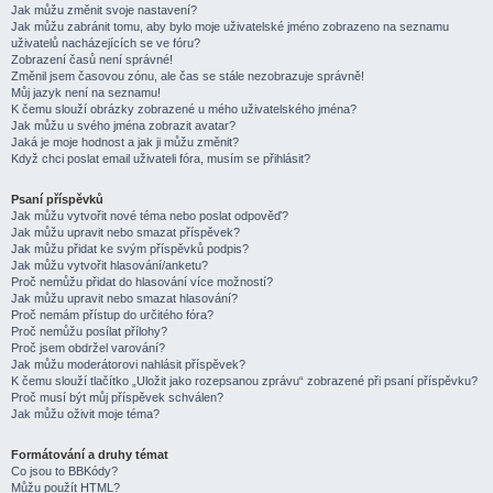
Jak můžu změnit svoje nastavení?
Jak můžu zabránit tomu, aby bylo moje uživatelské jméno zobrazeno na seznamu
uživatelů nacházejících se ve fóru?
Zobrazení časů není správné!
Změnil jsem časovou zónu, ale čas se stále nezobrazuje správně!
Můj jazyk není na seznamu!
K čemu slouží obrázky zobrazené u mého uživatelského jména?
Jak můžu u svého jména zobrazit avatar?
Jaká je moje hodnost a jak ji můžu změnit?
Když chci poslat email uživateli fóra, musím se přihlásit?
Psaní příspěvků
Jak můžu vytvořit nové téma nebo poslat odpověď?
Jak můžu upravit nebo smazat příspěvek?
Jak můžu přidat ke svým příspěvků podpis?
Jak můžu vytvořit hlasování/anketu?
Proč nemůžu přidat do hlasování více možností?
Jak můžu upravit nebo smazat hlasování?
Proč nemám přístup do určitého fóra?
Proč nemůžu posílat přílohy?
Proč jsem obdržel varování?
Jak můžu moderátorovi nahlásit příspěvek?
K čemu slouží tlačítko „Uložit jako rozepsanou zprávu“ zobrazené při psaní příspěvku?
Proč musí být můj příspěvek schválen?
Jak můžu oživit moje téma?
Formátování a druhy témat
Co jsou to BBKódy?
Můžu použít HTML?