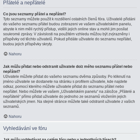
Přátelé a nepřátelé
Co jsou seznamy přátel a nepřátel?
Tyto seznamy můžete použít k rozdělení ostatních členů fóra. Uživatelé přidáni
do vašeho seznamu přátel budou zobrazeni ve vašem uživatelském panelu,
abyste k nim měli rychlý přístup, viděli jejich online stav a mohli jim posílat
soukromé zprávy. V závislosti na použitém vzhledu můžou být zvýrazněny i
příspěvky od těchto uživatelů. Pokud přidáte uživatele do seznamu nepřátel,
budou jejich příspěvky skryty.
Nahoru
Jak můžu přidat nebo odstranit uživatele do/z mého seznamu přátel nebo
nepřátel?
Uživatele můžete přidat do vašeho seznamu dvěma způsoby. Po kliknutí na
jméno uživatele se dostanete na stránku s profilem uživatele, kde najdete
odkaz, pomocí kterého můžete uživatele přidat do seznamu přátel nebo
nepřátel. Nebo můžete ve vašem „Uživatelském panelu“ na záložce „Přátelé a
nepřátelé“ přímo přidat uživatele do jednoho ze seznamů vložením jejich
uživatelských jmen. Na stejné stránce můžete také odstranit uživatele z vašich
seznamů.
Nahoru
Vyhledávání ve fóru
Jak můžu vyhledávat na celém fóru nebo v jednotlivých fórech?