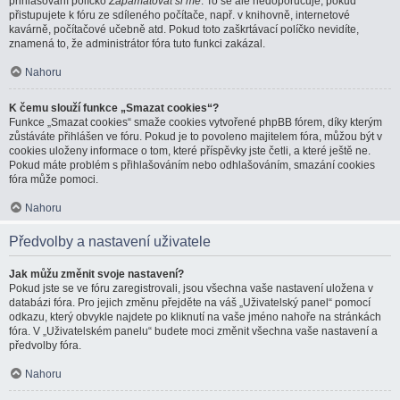
přihlašování políčko
Zapamatovat si mě
. To se ale nedoporučuje, pokud
přistupujete k fóru ze sdíleného počítače, např. v knihovně, internetové
kavárně, počítačové učebně atd. Pokud toto zaškrtávací políčko nevidíte,
znamená to, že administrátor fóra tuto funkci zakázal.
Nahoru
K čemu slouží funkce „Smazat cookies“?
Funkce „Smazat cookies“ smaže cookies vytvořené phpBB fórem, díky kterým
zůstáváte přihlášen ve fóru. Pokud je to povoleno majitelem fóra, můžou být v
cookies uloženy informace o tom, které příspěvky jste četli, a které ještě ne.
Pokud máte problém s přihlašováním nebo odhlašováním, smazání cookies
fóra může pomoci.
Nahoru
Předvolby a nastavení uživatele
Jak můžu změnit svoje nastavení?
Pokud jste se ve fóru zaregistrovali, jsou všechna vaše nastavení uložena v
databázi fóra. Pro jejich změnu přejděte na váš „Uživatelský panel“ pomocí
odkazu, který obvykle najdete po kliknutí na vaše jméno nahoře na stránkách
fóra. V „Uživatelském panelu“ budete moci změnit všechna vaše nastavení a
předvolby fóra.
Nahoru