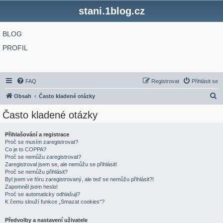
stani.1blog.cz
BLOG
PROFIL
FAQ
Registrovat
Přihlásit se
H
Obsah
Často kladené otázky
l
Často kladené otázky
e
d
Přihlašování a registrace
Proč se musím zaregistrovat?
a
Co je to COPPA?
t
Proč se nemůžu zaregistrovat?
Zaregistroval jsem se, ale nemůžu se přihlásit!
Proč se nemůžu přihlásit?
Byl jsem ve fóru zaregistrovaný, ale teď se nemůžu přihlásit?!
Zapomněl jsem heslo!
Proč se automaticky odhlašuji?
K čemu slouží funkce „Smazat cookies“?
Předvolby a nastavení uživatele