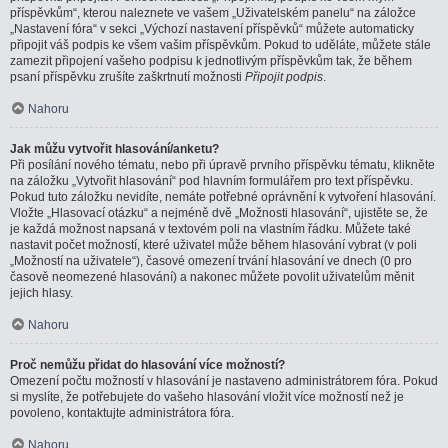
příspěvkům“, kterou naleznete ve vašem „Uživatelském panelu“ na záložce
„Nastavení fóra“ v sekci „Výchozí nastavení příspěvků“ můžete automaticky
připojit váš podpis ke všem vašim příspěvkům. Pokud to uděláte, můžete stále
zamezit připojení vašeho podpisu k jednotlivým příspěvkům tak, že během
psaní příspěvku zrušíte zaškrtnutí možnosti
Připojit podpis
.
Nahoru
Jak můžu vytvořit hlasování/anketu?
Při posílání nového tématu, nebo při úpravě prvního příspěvku tématu, klikněte
na záložku „Vytvořit hlasování“ pod hlavním formulářem pro text příspěvku.
Pokud tuto záložku nevidíte, nemáte potřebné oprávnění k vytvoření hlasování.
Vložte „Hlasovací otázku“ a nejméně dvě „Možnosti hlasování“, ujistěte se, že
je každá možnost napsaná v textovém poli na vlastním řádku. Můžete také
nastavit počet možností, které uživatel může během hlasování vybrat (v poli
„Možností na uživatele“), časové omezení trvání hlasování ve dnech (0 pro
časově neomezené hlasování) a nakonec můžete povolit uživatelům měnit
jejich hlasy.
Nahoru
Proč nemůžu přidat do hlasování více možností?
Omezení počtu možností v hlasování je nastaveno administrátorem fóra. Pokud
si myslíte, že potřebujete do vašeho hlasování vložit více možností než je
povoleno, kontaktujte administrátora fóra.
Nahoru