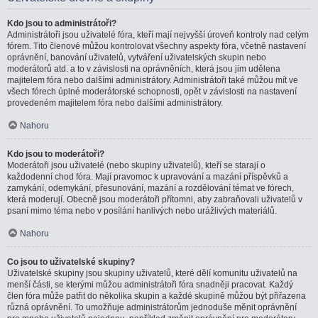
Kdo jsou to administrátoři?
Administrátoři jsou uživatelé fóra, kteří mají nejvyšší úroveň kontroly nad celým
fórem. Tito členové můžou kontrolovat všechny aspekty fóra, včetně nastavení
oprávnění, banování uživatelů, vytváření uživatelských skupin nebo
moderátorů atd. a to v závislosti na oprávněních, která jsou jim udělena
majitelem fóra nebo dalšími administrátory. Administrátoři také můžou mít ve
všech fórech úplné moderátorské schopnosti, opět v závislosti na nastavení
provedeném majitelem fóra nebo dalšími administrátory.
Nahoru
Kdo jsou to moderátoři?
Moderátoři jsou uživatelé (nebo skupiny uživatelů), kteří se starají o
každodenní chod fóra. Mají pravomoc k upravování a mazání příspěvků a
zamykání, odemykání, přesunování, mazání a rozdělování témat ve fórech,
která moderují. Obecně jsou moderátoři přítomni, aby zabraňovali uživatelů v
psaní mimo téma nebo v posílání hanlivých nebo urážlivých materiálů.
Nahoru
Co jsou to uživatelské skupiny?
Uživatelské skupiny jsou skupiny uživatelů, které dělí komunitu uživatelů na
menší části, se kterými můžou administrátoři fóra snadněji pracovat. Každý
člen fóra může patřit do několika skupin a každé skupině můžou být přiřazena
různá oprávnění. To umožňuje administrátorům jednoduše měnit oprávnění