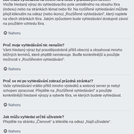
Vložte hledaný výraz do vyhledávacího pole umístěného na obsahu fóra
(indexu) nebo na stránkách témat nebo fór. Na rozšířené vyhledávání můžete
přejít kliknutím na odkaz (nebo ikonu) „Rozšířené vyhledávání“, který najdete
na všech stránkách fóra. Jakým způsobem bude vyhledávání dostupné závisí
na použitém vzhledu fóra.
Nahoru
Proč moje vyhledávání nic nenašlo?
Vámi hledaný výraz byl pravděpodobně příliš obecný a obsahoval mnoho
běžných termínů, které phpBB neindexuje. Buďte konkrétnější a použijte
možnosti v „Rozšířeném vyhledávání“.
Nahoru
Proč se mi po vyhledávání zobrazí prázdná stránka!?
Vaše vyhledávání vrátilo příliš mnoho výsledků a webový server je nebyl
schopen zpracovat. Přejděte na „Rozšířené vyhledávání“ a použijte
konkrétnější hledané výrazy a vyberte fóra, ve kterých budete vyhledávat.
Nahoru
Jak můžu vyhledat určité uživatele?
Přejděte na stránku „Členové“ a klikněte na odkaz „Najít uživatele“.
Nahoru