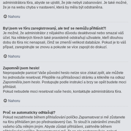
administrátora fóra, abyste se ujistili, že jste nebyli zabanováni. Je také možné,
že je na webu chyba v nastavení, která by měla být odstraněna.
Nahoru
Byl jsem ve fóru zaregistrovaný, ale teď se nemůžu přihlásit?!
Je možné, že administrátor z nějakého důvodu deaktivoval nebo smazal váš
účet. Na některých fórech také pravidelně odstraňují uživatele, kteří dlouhou
dobu do fóra nic nenapsali, čímž se zmenší velikost databáze. Pokud je to váš
případ, zaregistrujte se znovu a pokuste se více zapojit do diskuzí.
Nahoru
Zapomněl jsem heslo!
Nepropadejte panice! Vaše původní heslo nelze sice získat zpět, ale můžete
ho jednoduše resetovat. Přejděte na přihlašovací stránku a klikněte na odkaz
Zapomněl/a jsem heslo
. Postupujte podle instrukcí a brzy se opět budete moci
přihlásit.
Pokud nebudete moci resetovat vaše heslo, kontaktujte administrátora fóra.
Nahoru
Proč se automaticky odhlašuji?
Pokud nezatrhnete během přihlašování políčko
Zapamatovat si mě
zůstanete
na fóru přihlášen jen po přednastavený čas. To slouží k zabránění zneužití
vašeho účtu někým jiným. Abyste zůstali přihlášeni, zatrhněte během