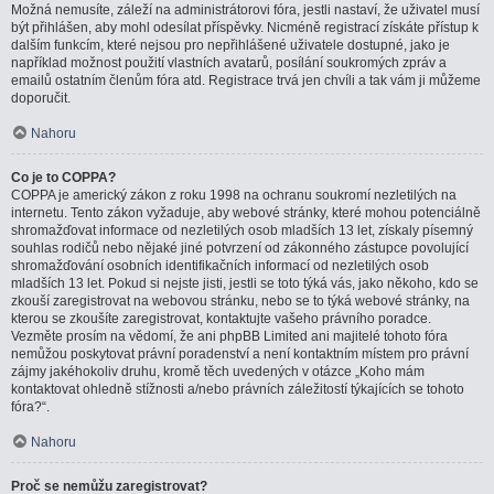
Možná nemusíte, záleží na administrátorovi fóra, jestli nastaví, že uživatel musí
být přihlášen, aby mohl odesílat příspěvky. Nicméně registrací získáte přístup k
dalším funkcím, které nejsou pro nepřihlášené uživatele dostupné, jako je
například možnost použití vlastních avatarů, posílání soukromých zpráv a
emailů ostatním členům fóra atd. Registrace trvá jen chvíli a tak vám ji můžeme
doporučit.
Nahoru
Co je to COPPA?
COPPA je americký zákon z roku 1998 na ochranu soukromí nezletilých na
internetu. Tento zákon vyžaduje, aby webové stránky, které mohou potenciálně
shromažďovat informace od nezletilých osob mladších 13 let, získaly písemný
souhlas rodičů nebo nějaké jiné potvrzení od zákonného zástupce povolující
shromažďování osobních identifikačních informací od nezletilých osob
mladších 13 let. Pokud si nejste jisti, jestli se toto týká vás, jako někoho, kdo se
zkouší zaregistrovat na webovou stránku, nebo se to týká webové stránky, na
kterou se zkoušíte zaregistrovat, kontaktujte vašeho právního poradce.
Vezměte prosím na vědomí, že ani phpBB Limited ani majitelé tohoto fóra
nemůžou poskytovat právní poradenství a není kontaktním místem pro právní
zájmy jakéhokoliv druhu, kromě těch uvedených v otázce „Koho mám
kontaktovat ohledně stížnosti a/nebo právních záležitostí týkajících se tohoto
fóra?“.
Nahoru
Proč se nemůžu zaregistrovat?