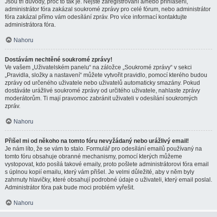
Jsou tři důvody, proč to tak je. Nejste zaregistrovaní a/nebo přihlášení,
administrátor fóra zakázal soukromé zprávy pro celé fórum, nebo administrátor
fóra zakázal přímo vám odesílání zpráv. Pro více informací kontaktujte
administrátora fóra.
Nahoru
Dostávám nechtěné soukromé zprávy!
Ve vašem „Uživatelském panelu“ na záložce „Soukromé zprávy“ v sekci
„Pravidla, složky a nastavení“ můžete vytvořit pravidlo, pomocí kterého budou
zprávy od určeného uživatele nebo uživatelů automaticky smazány. Pokud
dostáváte urážlivé soukromé zprávy od určitého uživatele, nahlaste zprávy
moderátorům. Ti mají pravomoc zabránit uživateli v odesílání soukromých
zpráv.
Nahoru
Přišel mi od někoho na tomto fóru nevyžádaný nebo urážlivý email!
Je nám líto, že se vám to stalo. Formulář pro odesílání emailů používaný na
tomto fóru obsahuje obranné mechanismy, pomocí kterých můžeme
vystopovat, kdo posílá takové emaily, proto pošlete administrátorovi fóra email
s úplnou kopií emailu, který vám přišel. Je velmi důležité, aby v něm byly
zahrnuty hlavičky, které obsahují podrobné údaje o uživateli, který email poslal.
Administrátor fóra pak bude moci problém vyřešit.
Nahoru