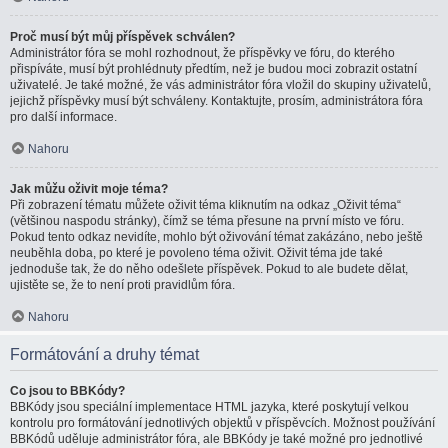
Proč musí být můj příspěvek schválen?
Administrátor fóra se mohl rozhodnout, že příspěvky ve fóru, do kterého
přispíváte, musí být prohlédnuty předtím, než je budou moci zobrazit ostatní
uživatelé. Je také možné, že vás administrátor fóra vložil do skupiny uživatelů,
jejichž příspěvky musí být schváleny. Kontaktujte, prosím, administrátora fóra
pro další informace.
Nahoru
Jak můžu oživit moje téma?
Při zobrazení tématu můžete oživit téma kliknutím na odkaz „Oživit téma“
(většinou naspodu stránky), čímž se téma přesune na první místo ve fóru.
Pokud tento odkaz nevidíte, mohlo být oživování témat zakázáno, nebo ještě
neuběhla doba, po které je povoleno téma oživit. Oživit téma jde také
jednoduše tak, že do něho odešlete příspěvek. Pokud to ale budete dělat,
ujistěte se, že to není proti pravidlům fóra.
Nahoru
Formátování a druhy témat
Co jsou to BBKódy?
BBKódy jsou speciální implementace HTML jazyka, které poskytují velkou
kontrolu pro formátování jednotlivých objektů v příspěvcích. Možnost používání
BBKódů uděluje administrátor fóra, ale BBKódy je také možné pro jednotlivé