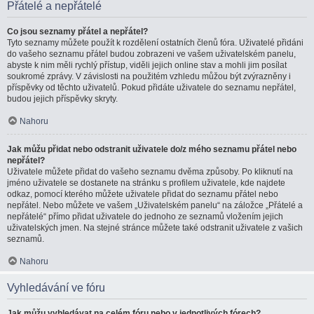
Přátelé a nepřátelé
Co jsou seznamy přátel a nepřátel?
Tyto seznamy můžete použít k rozdělení ostatních členů fóra. Uživatelé přidáni
do vašeho seznamu přátel budou zobrazeni ve vašem uživatelském panelu,
abyste k nim měli rychlý přístup, viděli jejich online stav a mohli jim posílat
soukromé zprávy. V závislosti na použitém vzhledu můžou být zvýrazněny i
příspěvky od těchto uživatelů. Pokud přidáte uživatele do seznamu nepřátel,
budou jejich příspěvky skryty.
Nahoru
Jak můžu přidat nebo odstranit uživatele do/z mého seznamu přátel nebo
nepřátel?
Uživatele můžete přidat do vašeho seznamu dvěma způsoby. Po kliknutí na
jméno uživatele se dostanete na stránku s profilem uživatele, kde najdete
odkaz, pomocí kterého můžete uživatele přidat do seznamu přátel nebo
nepřátel. Nebo můžete ve vašem „Uživatelském panelu“ na záložce „Přátelé a
nepřátelé“ přímo přidat uživatele do jednoho ze seznamů vložením jejich
uživatelských jmen. Na stejné stránce můžete také odstranit uživatele z vašich
seznamů.
Nahoru
Vyhledávání ve fóru
Jak můžu vyhledávat na celém fóru nebo v jednotlivých fórech?