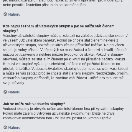
pro mnoho uživatelů najednou, například změnit oprávnění pro moderátory,
nebo povolit uživatelům přístup do soukromého fóra.
Nahoru
Kde najdu seznam uživatelských skupin a jak se můžu stát členem
skupiny?
Všechny uživatelské skupiny můžete zobrazit na záložce „Uživatelské skupiny“
ve vašem „Uživatelském panelu“. Pokud se chcete stát členem některé z
uživatelských skupin, pokračujte kliknutím na příslušné tlačítko. Ne do všech
skupin je volný přístup. V některých se musí žádost o členství schválit, některé
můžou být uzavřené a některé můžou být dokonce skryté. Pokud je skupiny
otevřená, můžete se stát jejím členem po kliknutí na příslušné tlačítko. Pokud
členství ve skupině vyžaduje schválení, můžete o ně požádat kliknutím na
příslušné tlačítko. Vedoucí uživatelské skupiny bude muset schválit vaši žádost
a může se vás zeptat, proč se chcete stát členem skupiny. Neobtěžujte, prosím,
vedoucího skupiny v případě, že zamítne vaši žádost - určitě pro to bude mít
svoje důvody.
Nahoru
Jak se můžu stát vedoucím skupiny?
Vedoucí skupiny je obvykle určen administrátorem fóra při vytváření skupiny.
Pokud máte zájem o vytvoření uživatelské skupiny, měli byste nejdříve
kontaktovat administrátora fóra - zkuste mu poslat soukromou zprávu.
Nahoru