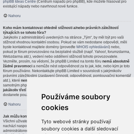
phpBB Ideas Centre
(Centrum nápadů pro phpBB), kde můžete hlasovat pro
existující nápady nebo navrhnout nové funkce.
Nahoru
Koho mám kontaktovat ohledně stížnosti a/nebo právních záležitostí
týkajících se tohoto fóra?
Jakýkoliv z administrátorů uvedených na stránce „Tým“, by měl být pro vaši
stížnost vhodnou kontaktní osobou. Pokud se vám nedostane odpovědi, měli
byste kontaktovat majitele domény (proveďte
WHOIS vyhledávání
) nebo,
pokud je fórum provozováno na bezplatné službě (např. Yahoo!, forumzdarma,
Webzdarma atd.), vedení nebo oddělení stížností tohoto provozovatele.
Vezměte, prosím, na vědomí, že phpBB Limited na tomto fóru
nemá absolutně
žádné pravomoci
a nemůže nést odpovědnost za to jak, kde, nebo kým je toto
fórum používáno. Nekontaktujte phpBB Limited v souvislosti s jakýmikoliv
právními záležitostmi (zastavení činnosti, odpovědnost, pomlouvačný komentář
atd.), které
nemají přímou souvislost
s webem phpBB.com, nebo se
samotným phpBB softwarem. Pokud pošlete email phpBB Limited týkající se
jakákoliv třetí strany
, která používá tento software, můžete očekávat, že
Používáme soubory
dostanete pouze strohou, nebo vůbec žádnou odpověď.
Nahoru
cookies
Jak můžu kontaktovat administrátora fóra?
Tyto webové stránky používají
Všichni uživatelé fóra můžou použít formulář „Kontaktujte nás“, který se
nachází naspodu všech stránek, pokud je tato možnost povolena
soubory cookies a další sledovací
administrátorem fóra.