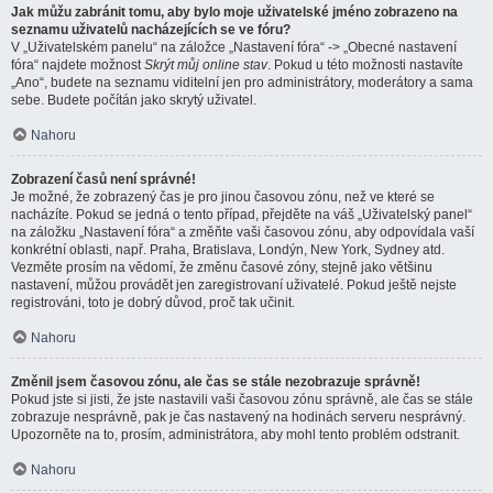
Jak můžu zabránit tomu, aby bylo moje uživatelské jméno zobrazeno na
seznamu uživatelů nacházejících se ve fóru?
V „Uživatelském panelu“ na záložce „Nastavení fóra“ -> „Obecné nastavení
fóra“ najdete možnost
Skrýt můj online stav
. Pokud u této možnosti nastavíte
„Ano“, budete na seznamu viditelní jen pro administrátory, moderátory a sama
sebe. Budete počítán jako skrytý uživatel.
Nahoru
Zobrazení časů není správné!
Je možné, že zobrazený čas je pro jinou časovou zónu, než ve které se
nacházíte. Pokud se jedná o tento případ, přejděte na váš „Uživatelský panel“
na záložku „Nastavení fóra“ a změňte vaši časovou zónu, aby odpovídala vaší
konkrétní oblasti, např. Praha, Bratislava, Londýn, New York, Sydney atd.
Vezměte prosím na vědomí, že změnu časové zóny, stejně jako většinu
nastavení, můžou provádět jen zaregistrovaní uživatelé. Pokud ještě nejste
registrováni, toto je dobrý důvod, proč tak učinit.
Nahoru
Změnil jsem časovou zónu, ale čas se stále nezobrazuje správně!
Pokud jste si jisti, že jste nastavili vaši časovou zónu správně, ale čas se stále
zobrazuje nesprávně, pak je čas nastavený na hodinách serveru nesprávný.
Upozorněte na to, prosím, administrátora, aby mohl tento problém odstranit.
Nahoru