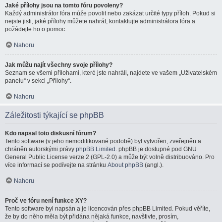
Jaké přílohy jsou na tomto fóru povoleny?
Každý administrátor fóra může povolit nebo zakázat určité typy příloh. Pokud si
nejste jisti, jaké přílohy můžete nahrát, kontaktujte administrátora fóra a
požádejte ho o pomoc.
Nahoru
Jak můžu najít všechny svoje přílohy?
Seznam se všemi přílohami, které jste nahráli, najdete ve vašem „Uživatelském
panelu“ v sekci „Přílohy“.
Nahoru
Záležitosti týkající se phpBB
Kdo napsal toto diskusní fórum?
Tento software (v jeho nemodifikované podobě) byl vytvořen, zveřejněn a
chráněn autorskými právy
phpBB Limited
. phpBB je dostupné pod GNU
General Public License verze 2 (GPL-2.0) a může být volně distribuováno. Pro
více informací se podívejte na stránku
About phpBB
(angl.).
Nahoru
Proč ve fóru není funkce XY?
Tento software byl napsán a je licencován přes phpBB Limited. Pokud věříte,
že by do něho měla být přidána nějaká funkce, navštivte, prosím,