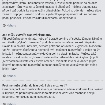
příspěvkům“, kterou naleznete ve vašem „Uživatelském panelu“ na záložce
„Nastavení fóra“ v sekci „Výchozí nastavení příspěvků“ můžete automaticky
připojit váš podpis ke všem vašim příspěvkům. Pokud to uděláte, můžete stále
zamezit připojení vašeho podpisu k jednotlivým příspěvkům tak, že během
psaní příspěvku zrušíte zaškrtnutí možnosti
Připojit podpis
.
Nahoru
Jak můžu vytvořit hlasování/anketu?
Při posílání nového tématu, nebo při úpravě prvního příspěvku tématu, klikněte
na záložku „Vytvořit hlasování“ pod hlavním formulářem pro text příspěvku.
Pokud tuto záložku nevidíte, nemáte potřebné oprávnění k vytvoření hlasování.
Vložte „Hlasovací otázku“ a nejméně dvě „Možnosti hlasování“, ujistěte se, že
je každá možnost napsaná v textovém poli na vlastním řádku. Můžete také
nastavit počet možností, které uživatel může během hlasování vybrat (v poli
„Možností na uživatele“), časové omezení trvání hlasování ve dnech (0 pro
časově neomezené hlasování) a nakonec můžete povolit uživatelům měnit
jejich hlasy.
Nahoru
Proč nemůžu přidat do hlasování více možností?
Omezení počtu možností v hlasování je nastaveno administrátorem fóra. Pokud
si myslíte, že potřebujete do vašeho hlasování vložit více možností než je
povoleno, kontaktujte administrátora fóra.
Nahoru