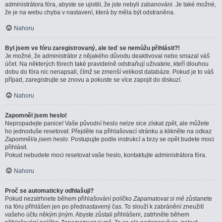
administrátora fóra, abyste se ujistili, že jste nebyli zabanováni. Je také možné,
že je na webu chyba v nastavení, která by měla být odstraněna.
Nahoru
Byl jsem ve fóru zaregistrovaný, ale teď se nemůžu přihlásit?!
Je možné, že administrátor z nějakého důvodu deaktivoval nebo smazal váš
účet. Na některých fórech také pravidelně odstraňují uživatele, kteří dlouhou
dobu do fóra nic nenapsali, čímž se zmenší velikost databáze. Pokud je to váš
případ, zaregistrujte se znovu a pokuste se více zapojit do diskuzí.
Nahoru
Zapomněl jsem heslo!
Nepropadejte panice! Vaše původní heslo nelze sice získat zpět, ale můžete
ho jednoduše resetovat. Přejděte na přihlašovací stránku a klikněte na odkaz
Zapomněl/a jsem heslo
. Postupujte podle instrukcí a brzy se opět budete moci
přihlásit.
Pokud nebudete moci resetovat vaše heslo, kontaktujte administrátora fóra.
Nahoru
Proč se automaticky odhlašuji?
Pokud nezatrhnete během přihlašování políčko
Zapamatovat si mě
zůstanete
na fóru přihlášen jen po přednastavený čas. To slouží k zabránění zneužití
vašeho účtu někým jiným. Abyste zůstali přihlášeni, zatrhněte během