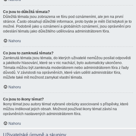
Co jsou to důležitá témata?
Důležitá témata jsou zobrazena ve fóru pod oznámeními, ale jen na první
stránce. Často obsahují důležité informace, proto byste je měli číst kdykoli je to
možné. Podobně jako u oznámení a globálních oznámení, jsou oprávnění pro
odeslání tématu jako důležitého udělována administrátorem fóra.
Nahoru
Co jsou to zamknutá témata?
Zamknutá témata jsou témata, do kterých uživatelé nemůžou posílat odpovědi
a jakékoliv hlasování, které se v nic nachází, bylo automaticky ukončeno.
Témata můžou být zamknuta moderátorem nebo administrátorem fóra z řady
důvodů. V závislosti na oprávněních, které vám udělil administrátor fóra,
můžete také mít možnost zamykat vlastní témata.
Nahoru
Co jsou to ikony témat?
Ikony témat jsou autory témat vybrané obrázky asociované s příspěvky, které
můžou indikovat jejich obsah. Možnost používat ikony témat závisí na
oprávněních nastavených administrátorem fóra.
Nahoru
Uživatelské úrovně a skupiny