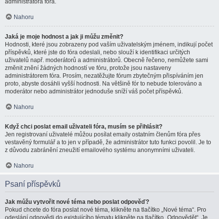
administrátora fóra.
Nahoru
Jaká je moje hodnost a jak ji můžu změnit?
Hodnosti, které jsou zobrazeny pod vaším uživatelským jménem, indikují počet
příspěvků, které jste do fóra odeslali, nebo slouží k identifikaci určitých
uživatelů např. moderátorů a administrátorů. Obecně řečeno, nemůžete sami
změnit znění žádných hodností ve fóru, protože jsou nastaveny
administrátorem fóra. Prosím, nezatěžujte fórum zbytečným přispíváním jen
proto, abyste dosáhli vyšší hodnosti. Na většině fór to nebude tolerováno a
moderátor nebo administrátor jednoduše sníží váš počet příspěvků.
Nahoru
Když chci poslat email uživateli fóra, musím se přihlásit?
Jen registrovaní uživatelé můžou posílat emaily ostatním členům fóra přes
vestavěný formulář a to jen v případě, že administrátor tuto funkci povolil. Je to
z důvodu zabránění zneužití emailového systému anonymními uživateli.
Nahoru
Psaní příspěvků
Jak můžu vytvořit nové téma nebo poslat odpověď?
Pokud chcete do fóra poslat nové téma, klikněte na tlačítko „Nové téma“. Pro
odeslání odpovědi do existujícího tématu klikněte na tlačítko „Odpovědět“. Je