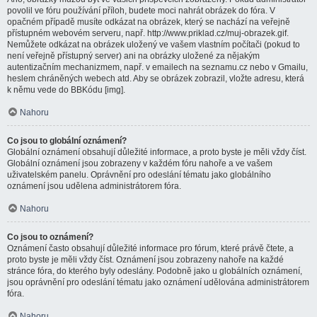
povolil ve fóru používání příloh, budete moci nahrát obrázek do fóra. V
opačném případě musíte odkázat na obrázek, který se nachází na veřejně
přístupném webovém serveru, např. http://www.priklad.cz/muj-obrazek.gif.
Nemůžete odkázat na obrázek uložený ve vašem vlastním počítači (pokud to
není veřejně přístupný server) ani na obrázky uložené za nějakým
autentizačním mechanizmem, např. v emailech na seznamu.cz nebo v Gmailu,
heslem chráněných webech atd. Aby se obrázek zobrazil, vložte adresu, která
k němu vede do BBKódu [img].
Nahoru
Co jsou to globální oznámení?
Globální oznámení obsahují důležité informace, a proto byste je měli vždy číst.
Globální oznámení jsou zobrazeny v každém fóru nahoře a ve vašem
uživatelském panelu. Oprávnění pro odeslání tématu jako globálního
oznámení jsou udělena administrátorem fóra.
Nahoru
Co jsou to oznámení?
Oznámení často obsahují důležité informace pro fórum, které právě čtete, a
proto byste je měli vždy číst. Oznámení jsou zobrazeny nahoře na každé
stránce fóra, do kterého byly odeslány. Podobně jako u globálních oznámení,
jsou oprávnění pro odeslání tématu jako oznámení udělována administrátorem
fóra.
Nahoru