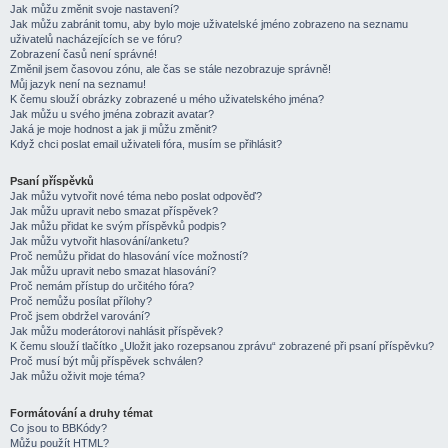
Jak můžu změnit svoje nastavení?
Jak můžu zabránit tomu, aby bylo moje uživatelské jméno zobrazeno na seznamu
uživatelů nacházejících se ve fóru?
Zobrazení časů není správné!
Změnil jsem časovou zónu, ale čas se stále nezobrazuje správně!
Můj jazyk není na seznamu!
K čemu slouží obrázky zobrazené u mého uživatelského jména?
Jak můžu u svého jména zobrazit avatar?
Jaká je moje hodnost a jak ji můžu změnit?
Když chci poslat email uživateli fóra, musím se přihlásit?
Psaní příspěvků
Jak můžu vytvořit nové téma nebo poslat odpověď?
Jak můžu upravit nebo smazat příspěvek?
Jak můžu přidat ke svým příspěvků podpis?
Jak můžu vytvořit hlasování/anketu?
Proč nemůžu přidat do hlasování více možností?
Jak můžu upravit nebo smazat hlasování?
Proč nemám přístup do určitého fóra?
Proč nemůžu posílat přílohy?
Proč jsem obdržel varování?
Jak můžu moderátorovi nahlásit příspěvek?
K čemu slouží tlačítko „Uložit jako rozepsanou zprávu“ zobrazené při psaní příspěvku?
Proč musí být můj příspěvek schválen?
Jak můžu oživit moje téma?
Formátování a druhy témat
Co jsou to BBKódy?
Můžu použít HTML?