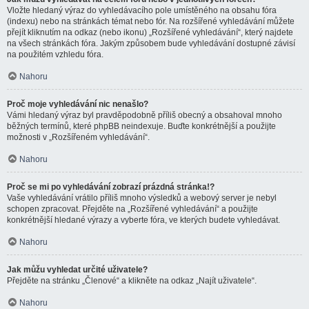
Vložte hledaný výraz do vyhledávacího pole umístěného na obsahu fóra
(indexu) nebo na stránkách témat nebo fór. Na rozšířené vyhledávání můžete
přejít kliknutím na odkaz (nebo ikonu) „Rozšířené vyhledávání“, který najdete
na všech stránkách fóra. Jakým způsobem bude vyhledávání dostupné závisí
na použitém vzhledu fóra.
Nahoru
Proč moje vyhledávání nic nenašlo?
Vámi hledaný výraz byl pravděpodobně příliš obecný a obsahoval mnoho
běžných termínů, které phpBB neindexuje. Buďte konkrétnější a použijte
možnosti v „Rozšířeném vyhledávání“.
Nahoru
Proč se mi po vyhledávání zobrazí prázdná stránka!?
Vaše vyhledávání vrátilo příliš mnoho výsledků a webový server je nebyl
schopen zpracovat. Přejděte na „Rozšířené vyhledávání“ a použijte
konkrétnější hledané výrazy a vyberte fóra, ve kterých budete vyhledávat.
Nahoru
Jak můžu vyhledat určité uživatele?
Přejděte na stránku „Členové“ a klikněte na odkaz „Najít uživatele“.
Nahoru