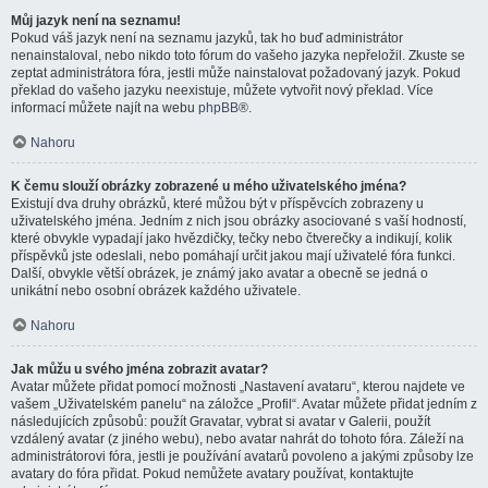
Můj jazyk není na seznamu!
Pokud váš jazyk není na seznamu jazyků, tak ho buď administrátor
nenainstaloval, nebo nikdo toto fórum do vašeho jazyka nepřeložil. Zkuste se
zeptat administrátora fóra, jestli může nainstalovat požadovaný jazyk. Pokud
překlad do vašeho jazyku neexistuje, můžete vytvořit nový překlad. Více
informací můžete najít na webu
phpBB
®.
Nahoru
K čemu slouží obrázky zobrazené u mého uživatelského jména?
Existují dva druhy obrázků, které můžou být v příspěvcích zobrazeny u
uživatelského jména. Jedním z nich jsou obrázky asociované s vaší hodností,
které obvykle vypadají jako hvězdičky, tečky nebo čtverečky a indikují, kolik
příspěvků jste odeslali, nebo pomáhají určit jakou mají uživatelé fóra funkci.
Další, obvykle větší obrázek, je známý jako avatar a obecně se jedná o
unikátní nebo osobní obrázek každého uživatele.
Nahoru
Jak můžu u svého jména zobrazit avatar?
Avatar můžete přidat pomocí možnosti „Nastavení avataru“, kterou najdete ve
vašem „Uživatelském panelu“ na záložce „Profil“. Avatar můžete přidat jedním z
následujících způsobů: použít Gravatar, vybrat si avatar v Galerii, použít
vzdálený avatar (z jiného webu), nebo avatar nahrát do tohoto fóra. Záleží na
administrátorovi fóra, jestli je používání avatarů povoleno a jakými způsoby lze
avatary do fóra přidat. Pokud nemůžete avatary používat, kontaktujte