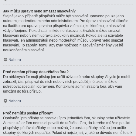
Jak můžu upravit nebo smazat hlasování?
Stejně jako v případě příspěvků může být hlasování upraveno pouze jeho
autorem, moderátorem nebo administrátorem. Pro úpravu hlasování klikněte
na tlačítko pro úpravu prvního příspěvku v tématu, ke kterému je hlasování
vždy připojeno. Pokud zatím nikdo nehlasoval, uživatelé můžou smazat
hlasování nebo v něm upravit jakoukoliv možnost. Pokud ale již uživatelé
hlasovali, jen administrátoři nebo moderátoři můžou upravit nebo smazat
hlasování. To zabrání tomu, aby byly možnosti hlasování změněny v ještě
neukončeném hlasování.
Nahoru
Proč nemám přístup do určitého fóra?
Do některých fór mají přístup jen určití uživatelé nebo skupiny. Abyste je mohli
zobrazit, číst, přispívat do nich nebo v nich provádět jiné akce, můžete
potřebovat speciální oprávnění. Kontaktujte administrátora fóra, aby vám
umožnil do fóra přístup.
Nahoru
Proč nemůžu posílat přílohy?
Oprávnění pro přílohy se nastavují pro jednotlivá fóra, skupiny nebo uživatele.
Administrátor fóra nemusel povolit do určitého fóra, do kterého můžete posílat
příspěvky, přidávat přílohy, nebo možná, že posílat přílohy můžou jen určité
skupiny, do kterých nepatříte. Pokud si nejste jisti, z jakého důvodu nemůžete k