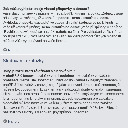
Jak můžu vyhledat svoje vlastní příspěvky a témata?
Vaše vlastní příspěvky můžete vyhledat buď kliknutím na odkaz „Zobrazit vaše
příspěvky“ ve vašem „Uživatelském panelu“, nebo kliknutím na odkaz
„Vyhledat příspěvky uživatele“ ve vašem „Profilu“ (zobrazí se po kliknutí na
vaše uživatelské jméno), nebo kliknutím na odkaz „Vaše příspěvky“ v nabídce
„Rychlé odkazy“, která se nachází nahoře na fóru. Pro vyhledání vašich témat
použijte stránku „Rozšířené vyhledávání“, na které pomocí různých možnosti
můžete zúžit vyhledávání na vaše témata.
Nahoru
Sledování a záložky
Jaký je rozdíl mezi záložkami a sledováním?
V phpBB 3.0 fungovali záložky velmi podobně jako záložky ve vašem
prohlížeči. Nebyli jste upozorněni, když došlo v tématu k nějakým změnám. V
phpBB 3.1 se záložky chovají stejně jako sledování tématu, což znamená, že
můžete být upozorněni, když v tématu v záložkách dojde k nějakým změnám.
Při sledování fóra nebo tématu budete upozorněni, když dojde ve sledovaném
fóru nebo tématu k nějakým změnám. Způsob upozornění pro záložky a
sledování můžete nastavit ve vašem „Uživatelském panelu“ na záložce
„Nastavení fóra“ v sekci „Upravit nastavení upozornění“. Může být užitečné
nastavit pro záložky a sledování jiný způsob upozornění.
Nahoru