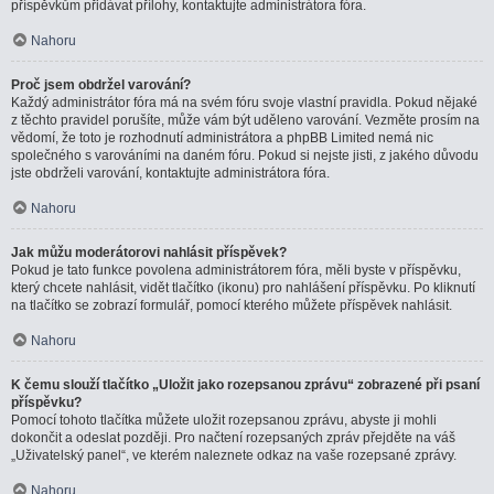
příspěvkům přidávat přílohy, kontaktujte administrátora fóra.
Nahoru
Proč jsem obdržel varování?
Každý administrátor fóra má na svém fóru svoje vlastní pravidla. Pokud nějaké
z těchto pravidel porušíte, může vám být uděleno varování. Vezměte prosím na
vědomí, že toto je rozhodnutí administrátora a phpBB Limited nemá nic
společného s varováními na daném fóru. Pokud si nejste jisti, z jakého důvodu
jste obdrželi varování, kontaktujte administrátora fóra.
Nahoru
Jak můžu moderátorovi nahlásit příspěvek?
Pokud je tato funkce povolena administrátorem fóra, měli byste v příspěvku,
který chcete nahlásit, vidět tlačítko (ikonu) pro nahlášení příspěvku. Po kliknutí
na tlačítko se zobrazí formulář, pomocí kterého můžete příspěvek nahlásit.
Nahoru
K čemu slouží tlačítko „Uložit jako rozepsanou zprávu“ zobrazené při psaní
příspěvku?
Pomocí tohoto tlačítka můžete uložit rozepsanou zprávu, abyste ji mohli
dokončit a odeslat později. Pro načtení rozepsaných zpráv přejděte na váš
„Uživatelský panel“, ve kterém naleznete odkaz na vaše rozepsané zprávy.
Nahoru