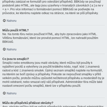
příspěvky zakázat ve formuláři pro odesílání příspěvků. BBKódy se používají
podobně jako HTML, ale tagy jsou uzavřeny v hranatých závorkách [ a ] a ne v
< a >. Pro více informací o formátování pomocí BBKódů se podívejte na
průvodce, ke kterému najdete odkaz na stránce, na které se píší příspěvky.
Nahoru
Můžu použít HTML?
Ne. Na tomto fóru nelze používat HTML, aby bylo zpracováno jako HTML.
Většinu formátování, které lze provést pomocí HTML, lze nahradit použitím
BBKódů.
Nahoru
Co jsou to smajlíci?
Smajlíci nebo emotikony jsou malé obrázky, které můžou být použity k
vyjádření pocitů a vytvořeny za použití krátkého kódu, např. kód :) znamená
radost a kód :( znamená smutek. Úplný seznam smajlíků najdete na formuláři,
na kterém se tvoří zprávy a příspěvky. Pokuste se nepoužívat smajlíky v příliš
velkém počtu, protože můžou způsobit nečitelnost příspěvku a moderátoři by je
mohli odstranit, nebo smazat celý váš příspěvek. Administrátor fóra může také
nastavit omezení počtu smajlíků, které lze v příspěvku použít.
Nahoru
Můžu do příspěvků přidávat obrázky?
Ano, obrázky můžou být ve vašich příspěvcích zobrazeny. Pokud administrátor