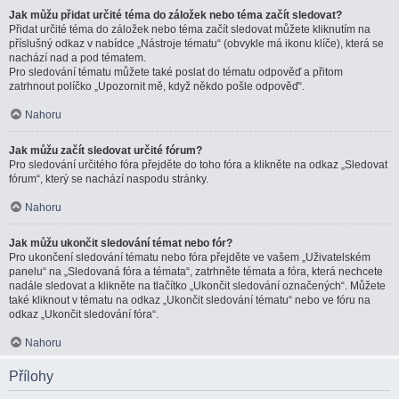
Jak můžu přidat určité téma do záložek nebo téma začít sledovat?
Přidat určité téma do záložek nebo téma začít sledovat můžete kliknutím na
příslušný odkaz v nabídce „Nástroje tématu“ (obvykle má ikonu klíče), která se
nachází nad a pod tématem.
Pro sledování tématu můžete také poslat do tématu odpověď a přitom
zatrhnout políčko „Upozornit mě, když někdo pošle odpověď“.
Nahoru
Jak můžu začít sledovat určité fórum?
Pro sledování určitého fóra přejděte do toho fóra a klikněte na odkaz „Sledovat
fórum“, který se nachází naspodu stránky.
Nahoru
Jak můžu ukončit sledování témat nebo fór?
Pro ukončení sledování tématu nebo fóra přejděte ve vašem „Uživatelském
panelu“ na „Sledovaná fóra a témata“, zatrhněte témata a fóra, která nechcete
nadále sledovat a klikněte na tlačítko „Ukončit sledování označených“. Můžete
také kliknout v tématu na odkaz „Ukončit sledování tématu“ nebo ve fóru na
odkaz „Ukončit sledování fóra“.
Nahoru
Přílohy