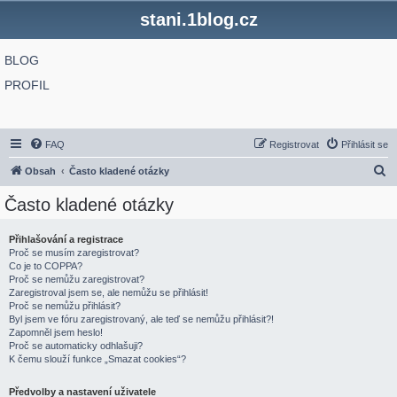
stani.1blog.cz
BLOG
PROFIL
FAQ
Registrovat
Přihlásit se
H
Obsah
Často kladené otázky
l
Často kladené otázky
e
d
Přihlašování a registrace
Proč se musím zaregistrovat?
a
Co je to COPPA?
t
Proč se nemůžu zaregistrovat?
Zaregistroval jsem se, ale nemůžu se přihlásit!
Proč se nemůžu přihlásit?
Byl jsem ve fóru zaregistrovaný, ale teď se nemůžu přihlásit?!
Zapomněl jsem heslo!
Proč se automaticky odhlašuji?
K čemu slouží funkce „Smazat cookies“?
Předvolby a nastavení uživatele