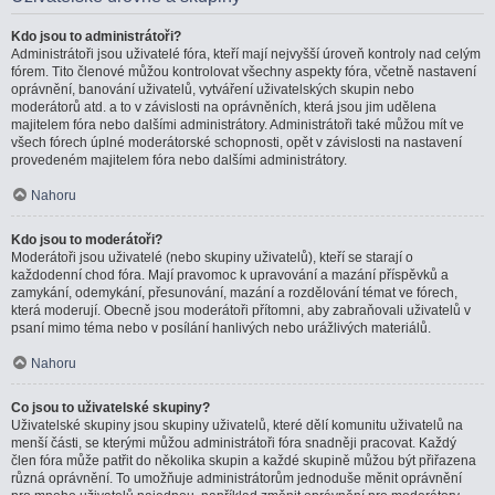
Kdo jsou to administrátoři?
Administrátoři jsou uživatelé fóra, kteří mají nejvyšší úroveň kontroly nad celým
fórem. Tito členové můžou kontrolovat všechny aspekty fóra, včetně nastavení
oprávnění, banování uživatelů, vytváření uživatelských skupin nebo
moderátorů atd. a to v závislosti na oprávněních, která jsou jim udělena
majitelem fóra nebo dalšími administrátory. Administrátoři také můžou mít ve
všech fórech úplné moderátorské schopnosti, opět v závislosti na nastavení
provedeném majitelem fóra nebo dalšími administrátory.
Nahoru
Kdo jsou to moderátoři?
Moderátoři jsou uživatelé (nebo skupiny uživatelů), kteří se starají o
každodenní chod fóra. Mají pravomoc k upravování a mazání příspěvků a
zamykání, odemykání, přesunování, mazání a rozdělování témat ve fórech,
která moderují. Obecně jsou moderátoři přítomni, aby zabraňovali uživatelů v
psaní mimo téma nebo v posílání hanlivých nebo urážlivých materiálů.
Nahoru
Co jsou to uživatelské skupiny?
Uživatelské skupiny jsou skupiny uživatelů, které dělí komunitu uživatelů na
menší části, se kterými můžou administrátoři fóra snadněji pracovat. Každý
člen fóra může patřit do několika skupin a každé skupině můžou být přiřazena
různá oprávnění. To umožňuje administrátorům jednoduše měnit oprávnění