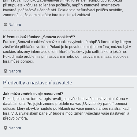
přihlašování políčko
Zapamatovat si mě
. To se ale nedoporučuje, pokud
přistupujete k fóru ze sdíleného počítače, např. v knihovně, internetové
kavárně, počítačové učebně atd. Pokud toto zaškrtávací políčko nevidíte,
znamená to, že administrátor fóra tuto funkci zakázal.
Nahoru
K čemu slouží funkce „Smazat cookies“?
Funkce „Smazat cookies“ smaže cookies vytvořené phpBB fórem, díky kterým
zůstáváte přihlášen ve fóru. Pokud je to povoleno majitelem fóra, můžou být v
cookies uloženy informace o tom, které příspěvky jste četli, a které ještě ne.
Pokud máte problém s přihlašováním nebo odhlašováním, smazání cookies
fóra může pomoci.
Nahoru
Předvolby a nastavení uživatele
Jak můžu změnit svoje nastavení?
Pokud jste se ve fóru zaregistrovali, jsou všechna vaše nastavení uložena v
databázi fóra. Pro jejich změnu přejděte na váš „Uživatelský panel“ pomocí
odkazu, který obvykle najdete po kliknutí na vaše jméno nahoře na stránkách
fóra. V „Uživatelském panelu“ budete moci změnit všechna vaše nastavení a
předvolby fóra.
Nahoru