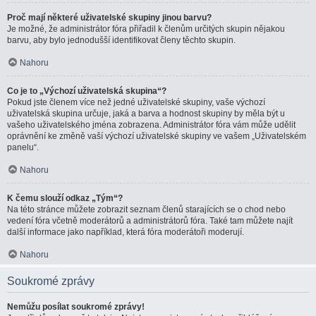
Proč mají některé uživatelské skupiny jinou barvu?
Je možné, že administrátor fóra přiřadil k členům určitých skupin nějakou
barvu, aby bylo jednodušší identifikovat členy těchto skupin.
Nahoru
Co je to „Výchozí uživatelská skupina“?
Pokud jste členem více než jedné uživatelské skupiny, vaše výchozí
uživatelská skupina určuje, jaká a barva a hodnost skupiny by měla být u
vašeho uživatelského jména zobrazena. Administrátor fóra vám může udělit
oprávnění ke změně vaší výchozí uživatelské skupiny ve vašem „Uživatelském
panelu“.
Nahoru
K čemu slouží odkaz „Tým“?
Na této stránce můžete zobrazit seznam členů starajících se o chod nebo
vedení fóra včetně moderátorů a administrátorů fóra. Také tam můžete najít
další informace jako například, která fóra moderátoři moderují.
Nahoru
Soukromé zprávy
Nemůžu posílat soukromé zprávy!