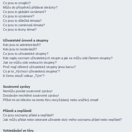
Co jsou to smajlíci?
Můžu do příspěvků přidávat obrázky?
Co jsou to globální oznámení?
Co jsou to oznámení?
Co jsou to důležitá témata?
Co jsou to zamknutá témata?
Co jsou to ikony témat?
Uživatelské úrovně a skupiny
Kdo jsou to administrátoři?
Kdo jsou to moderátoři?
Co jsou to uživatelské skupiny?
Kde najdu seznam uživatelských skupin a jak se můžu stát členem skupiny?
Jak se můžu stát vedoucím skupiny?
Proč mají některé uživatelské skupiny jinou barvu?
Co je to „Výchozí uživatelská skupina“?
K čemu slouží odkaz „Tým“?
Soukromé zprávy
Nemůžu posílat soukromé zprávy!
Dostávám nechtěné soukromé zprávy!
Přišel mi od někoho na tomto fóru nevyžádaný nebo urážlivý email!
Přátelé a nepřátelé
Co jsou seznamy přátel a nepřátel?
Jak můžu přidat nebo odstranit uživatele do/z mého seznamu přátel nebo nepřátel?
Vyhledávání ve fóru