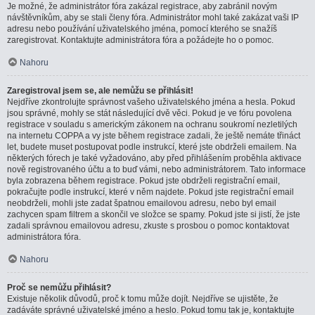
Je možné, že administrátor fóra zakázal registrace, aby zabránil novým
návštěvníkům, aby se stali členy fóra. Administrátor mohl také zakázat vaši IP
adresu nebo používání uživatelského jména, pomocí kterého se snažíš
zaregistrovat. Kontaktujte administrátora fóra a požádejte ho o pomoc.
Nahoru
Zaregistroval jsem se, ale nemůžu se přihlásit!
Nejdříve zkontrolujte správnost vašeho uživatelského jména a hesla. Pokud
jsou správné, mohly se stát následující dvě věci. Pokud je ve fóru povolena
registrace v souladu s americkým zákonem na ochranu soukromí nezletilých
na internetu COPPA a vy jste během registrace zadali, že ještě nemáte třináct
let, budete muset postupovat podle instrukcí, které jste obdrželi emailem. Na
některých fórech je také vyžadováno, aby před přihlášením proběhla aktivace
nově registrovaného účtu a to buď vámi, nebo administrátorem. Tato informace
byla zobrazena během registrace. Pokud jste obdrželi registrační email,
pokračujte podle instrukcí, které v něm najdete. Pokud jste registrační email
neobdrželi, mohli jste zadat špatnou emailovou adresu, nebo byl email
zachycen spam filtrem a skončil ve složce se spamy. Pokud jste si jistí, že jste
zadali správnou emailovou adresu, zkuste s prosbou o pomoc kontaktovat
administrátora fóra.
Nahoru
Proč se nemůžu přihlásit?
Existuje několik důvodů, proč k tomu může dojít. Nejdříve se ujistěte, že
zadáváte správné uživatelské jméno a heslo. Pokud tomu tak je, kontaktujte