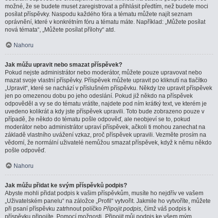
možné, že se budete muset zaregistrovat a přihlásit předtím, než budete moci
posílat příspěvky. Naspodu každého fóra a tématu můžete najít seznam
oprávnění, které v konkrétním fóru a tématu máte. Například: „Můžete posílat
nová témata“, „Můžete posílat přílohy“ atd.
Nahoru
Jak můžu upravit nebo smazat příspěvek?
Pokud nejste administrátor nebo moderátor, můžete pouze upravovat nebo
mazat svoje vlastní příspěvky. Příspěvek můžete upravit po kliknutí na tlačítko
„Upravit“, které se nachází v příslušném příspěvku. Někdy lze upravit příspěvek
jen po omezenou dobu po jeho odeslání. Pokud již někdo na příspěvek
odpověděl a vy se do tématu vrátíte, najdete pod ním krátký text, ve kterém je
uvedeno kolikrát a kdy jste příspěvek upravili. Toto bude zobrazeno pouze v
případě, že někdo do tématu pošle odpověď, ale neobjeví se to, pokud
moderátor nebo administrátor upraví příspěvek, ačkoli ti mohou zanechat na
základě vlastního uvážení vzkaz, proč příspěvek upravili. Vezměte prosím na
vědomí, že normální uživatelé nemůžou smazat příspěvek, když k němu někdo
pošle odpověď.
Nahoru
Jak můžu přidat ke svým příspěvků podpis?
Abyste mohli přidat podpis k vašim příspěvkům, musíte ho nejdřív ve vašem
„Uživatelském panelu“ na záložce „Profil“ vytvořit. Jakmile ho vytvoříte, můžete
při psaní příspěvku zatrhnout políčko
Připojit podpis
, čímž váš podpis k
příspěvku připojíte. Pomocí možnosti „Připojit můj podpis ke všem mým