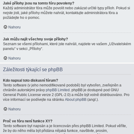
Jaké přílohy jsou na tomto fóru povoleny?
Každý administrátor fóra může povolit nebo zakázat určité typy příloh. Pokud si
nejste jisti, jaké přílohy můžete nahrát, kontaktujte administrátora fóra a
požádejte ho o pomoc.
Nahoru
Jak můžu najít všechny svoje přílohy?
Seznam se všemi přílohami, které jste nahráli, najdete ve vašem „Uživatelském
panelu“ v sekci „Přílohy“.
Nahoru
Záležitosti týkající se phpBB
Kdo napsal toto diskusní fórum?
Tento software (v jeho nemodifikované podobě) byl vytvořen, zveřejněn a
chráněn autorskými právy
phpBB Limited
. phpBB je dostupné pod GNU
General Public License verze 2 (GPL-2.0) a může být volně distribuováno. Pro
více informací se podívejte na stránku
About phpBB
(angl.).
Nahoru
Proč ve fóru není funkce XY?
Tento software byl napsán a je licencován přes phpBB Limited. Pokud věříte,
že by do něho měla být přidána nějaká funkce, navštivte, prosím,