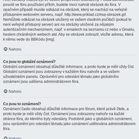
povolil ve fóru používání příloh, budete moci nahrát obrázek do fóra. V
opačném případě musíte odkázat na obrázek, který se nachází na veřejně
přístupném webovém serveru, např. http://www.priklad.cz/muj-obrazek.gif.
Nemůžete odkázat na obrázek uložený ve vašem vlastním počítači (pokud to
není veřejně přístupný server) ani na obrázky uložené za nějakým
autentizačním mechanizmem, např. v emailech na seznamu.cz nebo v Gmailu,
heslem chráněných webech atd. Aby se obrázek zobrazil, vložte adresu, která
k němu vede do BBKódu [img].
Nahoru
Co jsou to globální oznámení?
Globální oznámení obsahují důležité informace, a proto byste je měli vždy číst.
Globální oznámení jsou zobrazeny v každém fóru nahoře a ve vašem
uživatelském panelu. Oprávnění pro odeslání tématu jako globálního
oznámení jsou udělena administrátorem fóra.
Nahoru
Co jsou to oznámení?
Oznámení často obsahují důležité informace pro fórum, které právě čtete, a
proto byste je měli vždy číst. Oznámení jsou zobrazeny nahoře na každé
stránce fóra, do kterého byly odeslány. Podobně jako u globálních oznámení,
jsou oprávnění pro odeslání tématu jako oznámení udělována administrátorem
fóra.
Nahoru