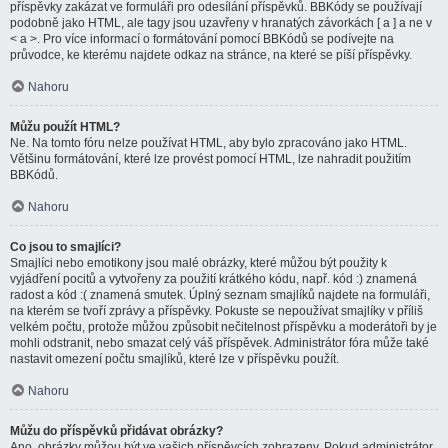
příspěvky zakázat ve formuláři pro odesílání příspěvků. BBKódy se používají
podobně jako HTML, ale tagy jsou uzavřeny v hranatých závorkách [ a ] a ne v
< a >. Pro více informací o formátování pomocí BBKódů se podívejte na
průvodce, ke kterému najdete odkaz na stránce, na které se píší příspěvky.
Nahoru
Můžu použít HTML?
Ne. Na tomto fóru nelze používat HTML, aby bylo zpracováno jako HTML.
Většinu formátování, které lze provést pomocí HTML, lze nahradit použitím
BBKódů.
Nahoru
Co jsou to smajlíci?
Smajlíci nebo emotikony jsou malé obrázky, které můžou být použity k
vyjádření pocitů a vytvořeny za použití krátkého kódu, např. kód :) znamená
radost a kód :( znamená smutek. Úplný seznam smajlíků najdete na formuláři,
na kterém se tvoří zprávy a příspěvky. Pokuste se nepoužívat smajlíky v příliš
velkém počtu, protože můžou způsobit nečitelnost příspěvku a moderátoři by je
mohli odstranit, nebo smazat celý váš příspěvek. Administrátor fóra může také
nastavit omezení počtu smajlíků, které lze v příspěvku použít.
Nahoru
Můžu do příspěvků přidávat obrázky?
Ano, obrázky můžou být ve vašich příspěvcích zobrazeny. Pokud administrátor