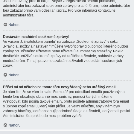
Jsou tři důvody, proč to tak je. Nejste zaregistrovaní a/nebo přihlášení,
administrátor fóra zakázal soukromé zprávy pro celé fórum, nebo administrátor
fóra zakázal přímo vám odesílání zpráv. Pro více informací kontaktujte
administrátora fóra.
Nahoru
Dostávám nechtěné soukromé zprávy!
Ve vašem „Uživatelském panelu“ na záložce „Soukromé zprávy“ v sekci
„Pravidla, složky a nastavení“ můžete vytvořit pravidlo, pomocí kterého budou
zprávy od určeného uživatele nebo uživatelů automaticky smazány. Pokud
dostáváte urážlivé soukromé zprávy od určitého uživatele, nahlaste zprávy
moderátorům. Ti mají pravomoc zabránit uživateli v odesílání soukromých
zpráv.
Nahoru
Přišel mi od někoho na tomto fóru nevyžádaný nebo urážlivý email!
Je nám líto, že se vám to stalo. Formulář pro odesílání emailů používaný na
tomto fóru obsahuje obranné mechanismy, pomocí kterých můžeme
vystopovat, kdo posílá takové emaily, proto pošlete administrátorovi fóra email
s úplnou kopií emailu, který vám přišel. Je velmi důležité, aby v něm byly
zahrnuty hlavičky, které obsahují podrobné údaje o uživateli, který email poslal.
Administrátor fóra pak bude moci problém vyřešit.
Nahoru