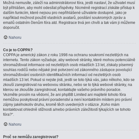
Možná nemusíte, záleží na administrátorovi fóra, jestli nastaví, že uživatel musí
být přihlášen, aby mohl odesílat příspěvky. Nicméně registrací získáte přístup k
dalším funkcím, které nejsou pro nepřihlášené uživatele dostupné, jako je
například možnost použití vlastních avatarů, posílání soukromých zpráv a
emailů ostatním členům fóra atd. Registrace trvá jen chvíli a tak vám ji můžeme
doporučit.
Nahoru
Co je to COPPA?
COPPA je americký zákon z roku 1998 na ochranu soukromí nezletilých na
internetu. Tento zákon vyžaduje, aby webové stránky, které mohou potenciálně
shromažďovat informace od nezletilých osob mladších 13 let, získaly písemný
souhlas rodičů nebo nějaké jiné potvrzení od zákonného zástupce povolující
shromažďování osobních identifikačních informací od nezletilých osob
mladších 13 let. Pokud si nejste jisti, jestli se toto týká vás, jako někoho, kdo se
zkouší zaregistrovat na webovou stránku, nebo se to týká webové stránky, na
kterou se zkoušíte zaregistrovat, kontaktujte vašeho právního poradce.
Vezměte prosím na vědomí, že ani phpBB Limited ani majitelé tohoto fóra
nemůžou poskytovat právní poradenství a není kontaktním místem pro právní
zájmy jakéhokoliv druhu, kromě těch uvedených v otázce „Koho mám
kontaktovat ohledně stížnosti a/nebo právních záležitostí týkajících se tohoto
fóra?“.
Nahoru
Proč se nemůžu zaregistrovat?