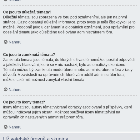
Co jsou to důležitá témata?
Důležitá témata jsou zobrazena ve fóru pod oznámeními, ale jen na první
stránce. Často obsahují důležité informace, proto byste je měli číst kdykoli je to
možné. Podobně jako u oznámení a globálních oznámení, jsou oprávnění pro
odeslání tématu jako důležitého udělována administrátorem fóra.
Nahoru
Co jsou to zamknutá témata?
Zamknutá témata jsou témata, do kterých uživatelé nemůžou posílat odpovědi
a jakékoliv hlasování, které se v nic nachází, bylo automaticky ukončeno.
Témata můžou být zamknuta moderátorem nebo administrátorem fóra z řady
důvodů. V závislosti na oprávněních, které vám udělil administrátor fóra,
můžete také mít možnost zamykat vlastní témata.
Nahoru
Co jsou to ikony témat?
Ikony témat jsou autory témat vybrané obrázky asociované s příspěvky, které
můžou indikovat jejich obsah. Možnost používat ikony témat závisí na
oprávněních nastavených administrátorem fóra.
Nahoru
Uživatelské úrovně a skupiny