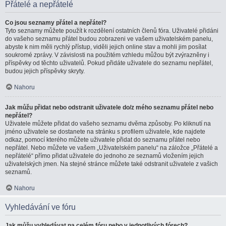
Přátelé a nepřátelé
Co jsou seznamy přátel a nepřátel?
Tyto seznamy můžete použít k rozdělení ostatních členů fóra. Uživatelé přidáni
do vašeho seznamu přátel budou zobrazeni ve vašem uživatelském panelu,
abyste k nim měli rychlý přístup, viděli jejich online stav a mohli jim posílat
soukromé zprávy. V závislosti na použitém vzhledu můžou být zvýrazněny i
příspěvky od těchto uživatelů. Pokud přidáte uživatele do seznamu nepřátel,
budou jejich příspěvky skryty.
Nahoru
Jak můžu přidat nebo odstranit uživatele do/z mého seznamu přátel nebo
nepřátel?
Uživatele můžete přidat do vašeho seznamu dvěma způsoby. Po kliknutí na
jméno uživatele se dostanete na stránku s profilem uživatele, kde najdete
odkaz, pomocí kterého můžete uživatele přidat do seznamu přátel nebo
nepřátel. Nebo můžete ve vašem „Uživatelském panelu“ na záložce „Přátelé a
nepřátelé“ přímo přidat uživatele do jednoho ze seznamů vložením jejich
uživatelských jmen. Na stejné stránce můžete také odstranit uživatele z vašich
seznamů.
Nahoru
Vyhledávání ve fóru
Jak můžu vyhledávat na celém fóru nebo v jednotlivých fórech?