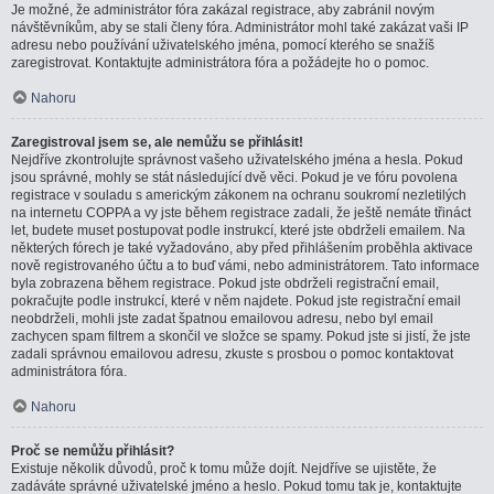
Je možné, že administrátor fóra zakázal registrace, aby zabránil novým
návštěvníkům, aby se stali členy fóra. Administrátor mohl také zakázat vaši IP
adresu nebo používání uživatelského jména, pomocí kterého se snažíš
zaregistrovat. Kontaktujte administrátora fóra a požádejte ho o pomoc.
Nahoru
Zaregistroval jsem se, ale nemůžu se přihlásit!
Nejdříve zkontrolujte správnost vašeho uživatelského jména a hesla. Pokud
jsou správné, mohly se stát následující dvě věci. Pokud je ve fóru povolena
registrace v souladu s americkým zákonem na ochranu soukromí nezletilých
na internetu COPPA a vy jste během registrace zadali, že ještě nemáte třináct
let, budete muset postupovat podle instrukcí, které jste obdrželi emailem. Na
některých fórech je také vyžadováno, aby před přihlášením proběhla aktivace
nově registrovaného účtu a to buď vámi, nebo administrátorem. Tato informace
byla zobrazena během registrace. Pokud jste obdrželi registrační email,
pokračujte podle instrukcí, které v něm najdete. Pokud jste registrační email
neobdrželi, mohli jste zadat špatnou emailovou adresu, nebo byl email
zachycen spam filtrem a skončil ve složce se spamy. Pokud jste si jistí, že jste
zadali správnou emailovou adresu, zkuste s prosbou o pomoc kontaktovat
administrátora fóra.
Nahoru
Proč se nemůžu přihlásit?
Existuje několik důvodů, proč k tomu může dojít. Nejdříve se ujistěte, že
zadáváte správné uživatelské jméno a heslo. Pokud tomu tak je, kontaktujte