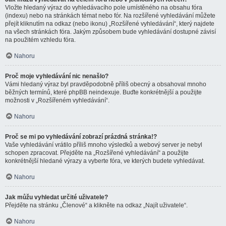
Vložte hledaný výraz do vyhledávacího pole umístěného na obsahu fóra
(indexu) nebo na stránkách témat nebo fór. Na rozšířené vyhledávání můžete
přejít kliknutím na odkaz (nebo ikonu) „Rozšířené vyhledávání“, který najdete
na všech stránkách fóra. Jakým způsobem bude vyhledávání dostupné závisí
na použitém vzhledu fóra.
Nahoru
Proč moje vyhledávání nic nenašlo?
Vámi hledaný výraz byl pravděpodobně příliš obecný a obsahoval mnoho
běžných termínů, které phpBB neindexuje. Buďte konkrétnější a použijte
možnosti v „Rozšířeném vyhledávání“.
Nahoru
Proč se mi po vyhledávání zobrazí prázdná stránka!?
Vaše vyhledávání vrátilo příliš mnoho výsledků a webový server je nebyl
schopen zpracovat. Přejděte na „Rozšířené vyhledávání“ a použijte
konkrétnější hledané výrazy a vyberte fóra, ve kterých budete vyhledávat.
Nahoru
Jak můžu vyhledat určité uživatele?
Přejděte na stránku „Členové“ a klikněte na odkaz „Najít uživatele“.
Nahoru