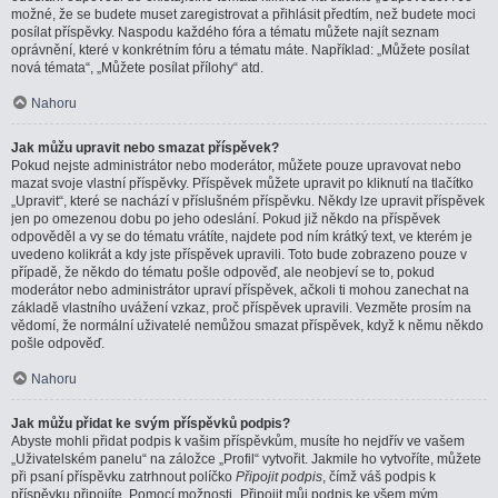
možné, že se budete muset zaregistrovat a přihlásit předtím, než budete moci
posílat příspěvky. Naspodu každého fóra a tématu můžete najít seznam
oprávnění, které v konkrétním fóru a tématu máte. Například: „Můžete posílat
nová témata“, „Můžete posílat přílohy“ atd.
Nahoru
Jak můžu upravit nebo smazat příspěvek?
Pokud nejste administrátor nebo moderátor, můžete pouze upravovat nebo
mazat svoje vlastní příspěvky. Příspěvek můžete upravit po kliknutí na tlačítko
„Upravit“, které se nachází v příslušném příspěvku. Někdy lze upravit příspěvek
jen po omezenou dobu po jeho odeslání. Pokud již někdo na příspěvek
odpověděl a vy se do tématu vrátíte, najdete pod ním krátký text, ve kterém je
uvedeno kolikrát a kdy jste příspěvek upravili. Toto bude zobrazeno pouze v
případě, že někdo do tématu pošle odpověď, ale neobjeví se to, pokud
moderátor nebo administrátor upraví příspěvek, ačkoli ti mohou zanechat na
základě vlastního uvážení vzkaz, proč příspěvek upravili. Vezměte prosím na
vědomí, že normální uživatelé nemůžou smazat příspěvek, když k němu někdo
pošle odpověď.
Nahoru
Jak můžu přidat ke svým příspěvků podpis?
Abyste mohli přidat podpis k vašim příspěvkům, musíte ho nejdřív ve vašem
„Uživatelském panelu“ na záložce „Profil“ vytvořit. Jakmile ho vytvoříte, můžete
při psaní příspěvku zatrhnout políčko
Připojit podpis
, čímž váš podpis k
příspěvku připojíte. Pomocí možnosti „Připojit můj podpis ke všem mým