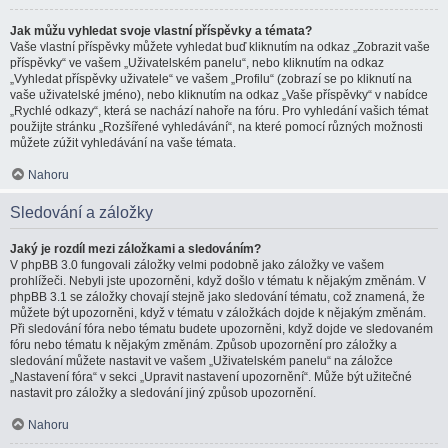
Jak můžu vyhledat svoje vlastní příspěvky a témata?
Vaše vlastní příspěvky můžete vyhledat buď kliknutím na odkaz „Zobrazit vaše
příspěvky“ ve vašem „Uživatelském panelu“, nebo kliknutím na odkaz
„Vyhledat příspěvky uživatele“ ve vašem „Profilu“ (zobrazí se po kliknutí na
vaše uživatelské jméno), nebo kliknutím na odkaz „Vaše příspěvky“ v nabídce
„Rychlé odkazy“, která se nachází nahoře na fóru. Pro vyhledání vašich témat
použijte stránku „Rozšířené vyhledávání“, na které pomocí různých možnosti
můžete zúžit vyhledávání na vaše témata.
Nahoru
Sledování a záložky
Jaký je rozdíl mezi záložkami a sledováním?
V phpBB 3.0 fungovali záložky velmi podobně jako záložky ve vašem
prohlížeči. Nebyli jste upozorněni, když došlo v tématu k nějakým změnám. V
phpBB 3.1 se záložky chovají stejně jako sledování tématu, což znamená, že
můžete být upozorněni, když v tématu v záložkách dojde k nějakým změnám.
Při sledování fóra nebo tématu budete upozorněni, když dojde ve sledovaném
fóru nebo tématu k nějakým změnám. Způsob upozornění pro záložky a
sledování můžete nastavit ve vašem „Uživatelském panelu“ na záložce
„Nastavení fóra“ v sekci „Upravit nastavení upozornění“. Může být užitečné
nastavit pro záložky a sledování jiný způsob upozornění.
Nahoru