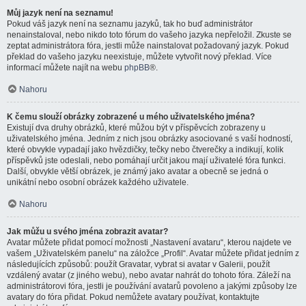
Můj jazyk není na seznamu!
Pokud váš jazyk není na seznamu jazyků, tak ho buď administrátor
nenainstaloval, nebo nikdo toto fórum do vašeho jazyka nepřeložil. Zkuste se
zeptat administrátora fóra, jestli může nainstalovat požadovaný jazyk. Pokud
překlad do vašeho jazyku neexistuje, můžete vytvořit nový překlad. Více
informací můžete najít na webu
phpBB
®.
Nahoru
K čemu slouží obrázky zobrazené u mého uživatelského jména?
Existují dva druhy obrázků, které můžou být v příspěvcích zobrazeny u
uživatelského jména. Jedním z nich jsou obrázky asociované s vaší hodností,
které obvykle vypadají jako hvězdičky, tečky nebo čtverečky a indikují, kolik
příspěvků jste odeslali, nebo pomáhají určit jakou mají uživatelé fóra funkci.
Další, obvykle větší obrázek, je známý jako avatar a obecně se jedná o
unikátní nebo osobní obrázek každého uživatele.
Nahoru
Jak můžu u svého jména zobrazit avatar?
Avatar můžete přidat pomocí možnosti „Nastavení avataru“, kterou najdete ve
vašem „Uživatelském panelu“ na záložce „Profil“. Avatar můžete přidat jedním z
následujících způsobů: použít Gravatar, vybrat si avatar v Galerii, použít
vzdálený avatar (z jiného webu), nebo avatar nahrát do tohoto fóra. Záleží na
administrátorovi fóra, jestli je používání avatarů povoleno a jakými způsoby lze
avatary do fóra přidat. Pokud nemůžete avatary používat, kontaktujte