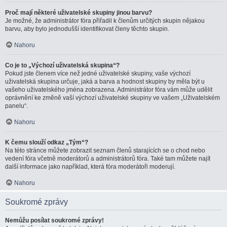
Proč mají některé uživatelské skupiny jinou barvu?
Je možné, že administrátor fóra přiřadil k členům určitých skupin nějakou
barvu, aby bylo jednodušší identifikovat členy těchto skupin.
Nahoru
Co je to „Výchozí uživatelská skupina“?
Pokud jste členem více než jedné uživatelské skupiny, vaše výchozí
uživatelská skupina určuje, jaká a barva a hodnost skupiny by měla být u
vašeho uživatelského jména zobrazena. Administrátor fóra vám může udělit
oprávnění ke změně vaší výchozí uživatelské skupiny ve vašem „Uživatelském
panelu“.
Nahoru
K čemu slouží odkaz „Tým“?
Na této stránce můžete zobrazit seznam členů starajících se o chod nebo
vedení fóra včetně moderátorů a administrátorů fóra. Také tam můžete najít
další informace jako například, která fóra moderátoři moderují.
Nahoru
Soukromé zprávy
Nemůžu posílat soukromé zprávy!