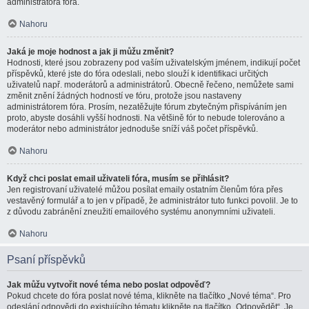
administrátora fóra.
Nahoru
Jaká je moje hodnost a jak ji můžu změnit?
Hodnosti, které jsou zobrazeny pod vaším uživatelským jménem, indikují počet
příspěvků, které jste do fóra odeslali, nebo slouží k identifikaci určitých
uživatelů např. moderátorů a administrátorů. Obecně řečeno, nemůžete sami
změnit znění žádných hodností ve fóru, protože jsou nastaveny
administrátorem fóra. Prosím, nezatěžujte fórum zbytečným přispíváním jen
proto, abyste dosáhli vyšší hodnosti. Na většině fór to nebude tolerováno a
moderátor nebo administrátor jednoduše sníží váš počet příspěvků.
Nahoru
Když chci poslat email uživateli fóra, musím se přihlásit?
Jen registrovaní uživatelé můžou posílat emaily ostatním členům fóra přes
vestavěný formulář a to jen v případě, že administrátor tuto funkci povolil. Je to
z důvodu zabránění zneužití emailového systému anonymními uživateli.
Nahoru
Psaní příspěvků
Jak můžu vytvořit nové téma nebo poslat odpověď?
Pokud chcete do fóra poslat nové téma, klikněte na tlačítko „Nové téma“. Pro
odeslání odpovědi do existujícího tématu klikněte na tlačítko „Odpovědět“. Je