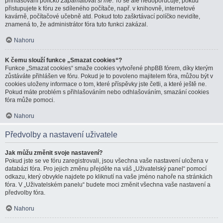
přihlašování políčko
Zapamatovat si mě
. To se ale nedoporučuje, pokud
přistupujete k fóru ze sdíleného počítače, např. v knihovně, internetové
kavárně, počítačové učebně atd. Pokud toto zaškrtávací políčko nevidíte,
znamená to, že administrátor fóra tuto funkci zakázal.
Nahoru
K čemu slouží funkce „Smazat cookies“?
Funkce „Smazat cookies“ smaže cookies vytvořené phpBB fórem, díky kterým
zůstáváte přihlášen ve fóru. Pokud je to povoleno majitelem fóra, můžou být v
cookies uloženy informace o tom, které příspěvky jste četli, a které ještě ne.
Pokud máte problém s přihlašováním nebo odhlašováním, smazání cookies
fóra může pomoci.
Nahoru
Předvolby a nastavení uživatele
Jak můžu změnit svoje nastavení?
Pokud jste se ve fóru zaregistrovali, jsou všechna vaše nastavení uložena v
databázi fóra. Pro jejich změnu přejděte na váš „Uživatelský panel“ pomocí
odkazu, který obvykle najdete po kliknutí na vaše jméno nahoře na stránkách
fóra. V „Uživatelském panelu“ budete moci změnit všechna vaše nastavení a
předvolby fóra.
Nahoru