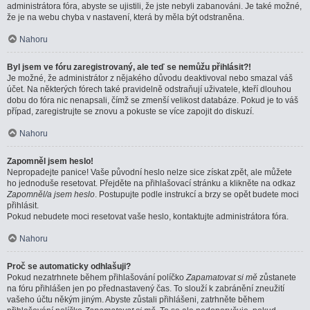
administrátora fóra, abyste se ujistili, že jste nebyli zabanováni. Je také možné,
že je na webu chyba v nastavení, která by měla být odstraněna.
Nahoru
Byl jsem ve fóru zaregistrovaný, ale teď se nemůžu přihlásit?!
Je možné, že administrátor z nějakého důvodu deaktivoval nebo smazal váš
účet. Na některých fórech také pravidelně odstraňují uživatele, kteří dlouhou
dobu do fóra nic nenapsali, čímž se zmenší velikost databáze. Pokud je to váš
případ, zaregistrujte se znovu a pokuste se více zapojit do diskuzí.
Nahoru
Zapomněl jsem heslo!
Nepropadejte panice! Vaše původní heslo nelze sice získat zpět, ale můžete
ho jednoduše resetovat. Přejděte na přihlašovací stránku a klikněte na odkaz
Zapomněl/a jsem heslo
. Postupujte podle instrukcí a brzy se opět budete moci
přihlásit.
Pokud nebudete moci resetovat vaše heslo, kontaktujte administrátora fóra.
Nahoru
Proč se automaticky odhlašuji?
Pokud nezatrhnete během přihlašování políčko
Zapamatovat si mě
zůstanete
na fóru přihlášen jen po přednastavený čas. To slouží k zabránění zneužití
vašeho účtu někým jiným. Abyste zůstali přihlášeni, zatrhněte během