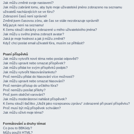
Jak můžu změnit svoje nastavení?
Jak můžu zabránit tomu, aby bylo moje uživatelské jméno zobrazeno na seznamu
uživatelů nacházejících se ve fóru?
Zobrazení časů není správné!
Změnil jsem časovou zónu, ale čas se stále nezobrazuje správně!
Můj jazyk není na seznamu!
K čemu slouží obrázky zobrazené u mého uživatelského jména?
Jak můžu u svého jména zobrazit avatar?
Jaká je moje hodnost a jak ji můžu změnit?
Když chci poslat email uživateli fóra, musím se přihlásit?
Psaní příspěvků
Jak můžu vytvořit nové téma nebo poslat odpověď?
Jak můžu upravit nebo smazat příspěvek?
Jak můžu přidat ke svým příspěvků podpis?
Jak můžu vytvořit hlasování/anketu?
Proč nemůžu přidat do hlasování více možností?
Jak můžu upravit nebo smazat hlasování?
Proč nemám přístup do určitého fóra?
Proč nemůžu posílat přílohy?
Proč jsem obdržel varování?
Jak můžu moderátorovi nahlásit příspěvek?
K čemu slouží tlačítko „Uložit jako rozepsanou zprávu“ zobrazené při psaní příspěvku?
Proč musí být můj příspěvek schválen?
Jak můžu oživit moje téma?
Formátování a druhy témat
Co jsou to BBKódy?
Můžu použít HTML?