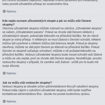
pro mnoho uživatelů najednou, například změnit oprávnění pro moderátory,
nebo povolit uživatelům přístup do soukromého fóra.
Nahoru
Kde najdu seznam uživatelských skupin a jak se můžu stát členem
skupiny?
Všechny uživatelské skupiny můžete zobrazit na záložce „Uživatelské skupiny“
ve vašem „Uživatelském panelu“. Pokud se chcete stát členem některé z
uživatelských skupin, pokračujte kliknutím na příslušné tlačítko. Ne do všech
skupin je volný přístup. V některých se musí žádost o členství schválit, některé
můžou být uzavřené a některé můžou být dokonce skryté. Pokud je skupiny
otevřená, můžete se stát jejím členem po kliknutí na příslušné tlačítko. Pokud
členství ve skupině vyžaduje schválení, můžete o ně požádat kliknutím na
příslušné tlačítko. Vedoucí uživatelské skupiny bude muset schválit vaši žádost
a může se vás zeptat, proč se chcete stát členem skupiny. Neobtěžujte, prosím,
vedoucího skupiny v případě, že zamítne vaši žádost - určitě pro to bude mít
svoje důvody.
Nahoru
Jak se můžu stát vedoucím skupiny?
Vedoucí skupiny je obvykle určen administrátorem fóra při vytváření skupiny.
Pokud máte zájem o vytvoření uživatelské skupiny, měli byste nejdříve
kontaktovat administrátora fóra - zkuste mu poslat soukromou zprávu.
Nahoru