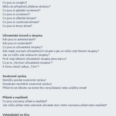
Co jsou to smajlíci?
Můžu do příspěvků přidávat obrázky?
Co jsou to globální oznámení?
Co jsou to oznámení?
Co jsou to důležitá témata?
Co jsou to zamknutá témata?
Co jsou to ikony témat?
Uživatelské úrovně a skupiny
Kdo jsou to administrátoři?
Kdo jsou to moderátoři?
Co jsou to uživatelské skupiny?
Kde najdu seznam uživatelských skupin a jak se můžu stát členem skupiny?
Jak se můžu stát vedoucím skupiny?
Proč mají některé uživatelské skupiny jinou barvu?
Co je to „Výchozí uživatelská skupina“?
K čemu slouží odkaz „Tým“?
Soukromé zprávy
Nemůžu posílat soukromé zprávy!
Dostávám nechtěné soukromé zprávy!
Přišel mi od někoho na tomto fóru nevyžádaný nebo urážlivý email!
Přátelé a nepřátelé
Co jsou seznamy přátel a nepřátel?
Jak můžu přidat nebo odstranit uživatele do/z mého seznamu přátel nebo nepřátel?
Vyhledávání ve fóru