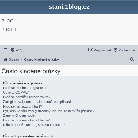
stani.1blog.cz
BLOG
PROFIL
FAQ
Registrovat
Přihlásit se
H
Obsah
Často kladené otázky
l
Často kladené otázky
e
d
Přihlašování a registrace
Proč se musím zaregistrovat?
a
Co je to COPPA?
t
Proč se nemůžu zaregistrovat?
Zaregistroval jsem se, ale nemůžu se přihlásit!
Proč se nemůžu přihlásit?
Byl jsem ve fóru zaregistrovaný, ale teď se nemůžu přihlásit?!
Zapomněl jsem heslo!
Proč se automaticky odhlašuji?
K čemu slouží funkce „Smazat cookies“?
Předvolby a nastavení uživatele