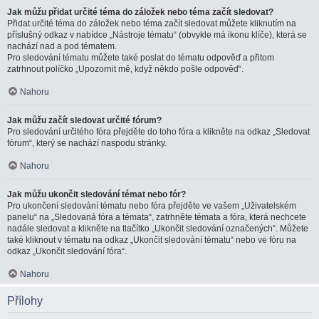
Jak můžu přidat určité téma do záložek nebo téma začít sledovat?
Přidat určité téma do záložek nebo téma začít sledovat můžete kliknutím na
příslušný odkaz v nabídce „Nástroje tématu“ (obvykle má ikonu klíče), která se
nachází nad a pod tématem.
Pro sledování tématu můžete také poslat do tématu odpověď a přitom
zatrhnout políčko „Upozornit mě, když někdo pošle odpověď“.
Nahoru
Jak můžu začít sledovat určité fórum?
Pro sledování určitého fóra přejděte do toho fóra a klikněte na odkaz „Sledovat
fórum“, který se nachází naspodu stránky.
Nahoru
Jak můžu ukončit sledování témat nebo fór?
Pro ukončení sledování tématu nebo fóra přejděte ve vašem „Uživatelském
panelu“ na „Sledovaná fóra a témata“, zatrhněte témata a fóra, která nechcete
nadále sledovat a klikněte na tlačítko „Ukončit sledování označených“. Můžete
také kliknout v tématu na odkaz „Ukončit sledování tématu“ nebo ve fóru na
odkaz „Ukončit sledování fóra“.
Nahoru
Přílohy