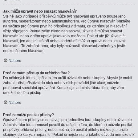
Jak můžu upravit nebo smazat hlasování?
Stejně jako v případě příspěvků může být hlasování upraveno pouze jeho
autorem, moderátorem nebo administrátorem. Pro úpravu hlasování klikněte
na tlačítko pro úpravu prvního příspěvku v tématu, ke kterému je hlasování
vždy připojeno. Pokud zatím nikdo nehlasoval, uživatelé můžou smazat
hlasování nebo v něm upravit jakoukoliv možnost. Pokud ale již uživatelé
hlasovali, jen administrátoři nebo moderátoři můžou upravit nebo smazat
hlasování. To zabrání tomu, aby byly možnosti hlasování změněny v ještě
neukončeném hlasování.
Nahoru
Proč nemám přístup do určitého fóra?
Do některých fór mají přístup jen určití uživatelé nebo skupiny. Abyste je mohli
zobrazit, číst, přispívat do nich nebo v nich provádět jiné akce, můžete
potřebovat speciální oprávnění. Kontaktujte administrátora fóra, aby vám
umožnil do fóra přístup.
Nahoru
Proč nemůžu posílat přílohy?
Oprávnění pro přílohy se nastavují pro jednotlivá fóra, skupiny nebo uživatele.
Administrátor fóra nemusel povolit do určitého fóra, do kterého můžete posílat
příspěvky, přidávat přílohy, nebo možná, že posílat přílohy můžou jen určité
skupiny, do kterých nepatříte. Pokud si nejste jisti, z jakého důvodu nemůžete k