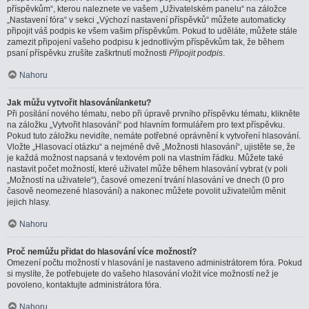
příspěvkům“, kterou naleznete ve vašem „Uživatelském panelu“ na záložce
„Nastavení fóra“ v sekci „Výchozí nastavení příspěvků“ můžete automaticky
připojit váš podpis ke všem vašim příspěvkům. Pokud to uděláte, můžete stále
zamezit připojení vašeho podpisu k jednotlivým příspěvkům tak, že během
psaní příspěvku zrušíte zaškrtnutí možnosti
Připojit podpis
.
Nahoru
Jak můžu vytvořit hlasování/anketu?
Při posílání nového tématu, nebo při úpravě prvního příspěvku tématu, klikněte
na záložku „Vytvořit hlasování“ pod hlavním formulářem pro text příspěvku.
Pokud tuto záložku nevidíte, nemáte potřebné oprávnění k vytvoření hlasování.
Vložte „Hlasovací otázku“ a nejméně dvě „Možnosti hlasování“, ujistěte se, že
je každá možnost napsaná v textovém poli na vlastním řádku. Můžete také
nastavit počet možností, které uživatel může během hlasování vybrat (v poli
„Možností na uživatele“), časové omezení trvání hlasování ve dnech (0 pro
časově neomezené hlasování) a nakonec můžete povolit uživatelům měnit
jejich hlasy.
Nahoru
Proč nemůžu přidat do hlasování více možností?
Omezení počtu možností v hlasování je nastaveno administrátorem fóra. Pokud
si myslíte, že potřebujete do vašeho hlasování vložit více možností než je
povoleno, kontaktujte administrátora fóra.
Nahoru