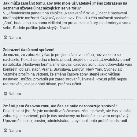
Jak můžu zabránit tomu, aby bylo moje uživatelské jméno zobrazeno na
seznamu uživatelů nacházejících se ve fóru?
V „Uživatelském panelu“ na záložce „Nastavení fóra“ -> „Obecné nastavení
fóra“ najdete možnost
Skrýt můj online stav
. Pokud u této možnosti nastavíte
„Ano“, budete na seznamu viditelní jen pro administrátory, moderátory a sama
sebe. Budete počítán jako skrytý uživatel.
Nahoru
Zobrazení časů není správné!
Je možné, že zobrazený čas je pro jinou časovou zónu, než ve které se
nacházíte. Pokud se jedná o tento případ, přejděte na váš „Uživatelský panel“
na záložku „Nastavení fóra“ a změňte vaši časovou zónu, aby odpovídala vaší
konkrétní oblasti, např. Praha, Bratislava, Londýn, New York, Sydney atd.
Vezměte prosím na vědomí, že změnu časové zóny, stejně jako většinu
nastavení, můžou provádět jen zaregistrovaní uživatelé. Pokud ještě nejste
registrováni, toto je dobrý důvod, proč tak učinit.
Nahoru
Změnil jsem časovou zónu, ale čas se stále nezobrazuje správně!
Pokud jste si jisti, že jste nastavili vaši časovou zónu správně, ale čas se stále
zobrazuje nesprávně, pak je čas nastavený na hodinách serveru nesprávný.
Upozorněte na to, prosím, administrátora, aby mohl tento problém odstranit.
Nahoru