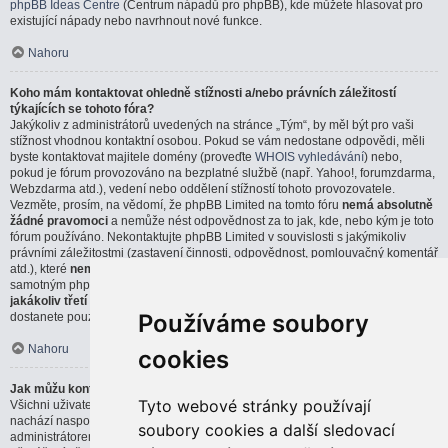
phpBB Ideas Centre
(Centrum nápadů pro phpBB), kde můžete hlasovat pro
existující nápady nebo navrhnout nové funkce.
Nahoru
Koho mám kontaktovat ohledně stížnosti a/nebo právních záležitostí
týkajících se tohoto fóra?
Jakýkoliv z administrátorů uvedených na stránce „Tým“, by měl být pro vaši
stížnost vhodnou kontaktní osobou. Pokud se vám nedostane odpovědi, měli
byste kontaktovat majitele domény (proveďte
WHOIS vyhledávání
) nebo,
pokud je fórum provozováno na bezplatné službě (např. Yahoo!, forumzdarma,
Webzdarma atd.), vedení nebo oddělení stížností tohoto provozovatele.
Vezměte, prosím, na vědomí, že phpBB Limited na tomto fóru
nemá absolutně
žádné pravomoci
a nemůže nést odpovědnost za to jak, kde, nebo kým je toto
fórum používáno. Nekontaktujte phpBB Limited v souvislosti s jakýmikoliv
právními záležitostmi (zastavení činnosti, odpovědnost, pomlouvačný komentář
atd.), které
nemají přímou souvislost
s webem phpBB.com, nebo se
samotným phpBB softwarem. Pokud pošlete email phpBB Limited týkající se
jakákoliv třetí strany
, která používá tento software, můžete očekávat, že
Používáme soubory
dostanete pouze strohou, nebo vůbec žádnou odpověď.
Nahoru
cookies
Jak můžu kontaktovat administrátora fóra?
Tyto webové stránky používají
Všichni uživatelé fóra můžou použít formulář „Kontaktujte nás“, který se
nachází naspodu všech stránek, pokud je tato možnost povolena
soubory cookies a další sledovací
administrátorem fóra.