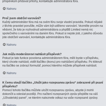
příspěvkům přidávat přílohy, kontaktujte administrátora fóra.
Nahoru
Proč jsem obdržel varování?
Každý administrátor fóra má na svém fóru svoje vlastní pravidla. Pokud nějaké
z těchto pravidel porušíte, může vám být uděleno varování. Vezměte prosím na
vědomí, že toto je rozhodnutí administrátora a phpBB Limited nemá nic
společného s varováními na daném fóru. Pokud si nejste jisti, z jakého důvodu
jste obdrželi varování, kontaktujte administrátora fóra.
Nahoru
Jak můžu moderátorovi nahlásit příspěvek?
Pokud je tato funkce povolena administrátorem fóra, měli byste v příspěvku,
který chcete nahlásit, vidět tlačítko (ikonu) pro nahlášení příspěvku. Po kliknutí
na tlačítko se zobrazí formulář, pomocí kterého můžete příspěvek nahlásit.
Nahoru
K čemu slouží tlačítko „Uložit jako rozepsanou zprávu“ zobrazené při psaní
příspěvku?
Pomocí tohoto tlačítka můžete uložit rozepsanou zprávu, abyste ji mohli
dokončit a odeslat později. Pro načtení rozepsaných zpráv přejděte na váš
„Uživatelský panel“, ve kterém naleznete odkaz na vaše rozepsané zprávy.
Nahoru