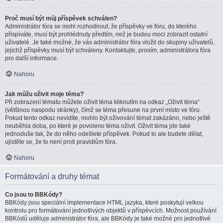
Proč musí být můj příspěvek schválen?
Administrátor fóra se mohl rozhodnout, že příspěvky ve fóru, do kterého
přispíváte, musí být prohlédnuty předtím, než je budou moci zobrazit ostatní
uživatelé. Je také možné, že vás administrátor fóra vložil do skupiny uživatelů,
jejichž příspěvky musí být schváleny. Kontaktujte, prosím, administrátora fóra
pro další informace.
Nahoru
Jak můžu oživit moje téma?
Při zobrazení tématu můžete oživit téma kliknutím na odkaz „Oživit téma“
(většinou naspodu stránky), čímž se téma přesune na první místo ve fóru.
Pokud tento odkaz nevidíte, mohlo být oživování témat zakázáno, nebo ještě
neuběhla doba, po které je povoleno téma oživit. Oživit téma jde také
jednoduše tak, že do něho odešlete příspěvek. Pokud to ale budete dělat,
ujistěte se, že to není proti pravidlům fóra.
Nahoru
Formátování a druhy témat
Co jsou to BBKódy?
BBKódy jsou speciální implementace HTML jazyka, které poskytují velkou
kontrolu pro formátování jednotlivých objektů v příspěvcích. Možnost používání
BBKódů uděluje administrátor fóra, ale BBKódy je také možné pro jednotlivé