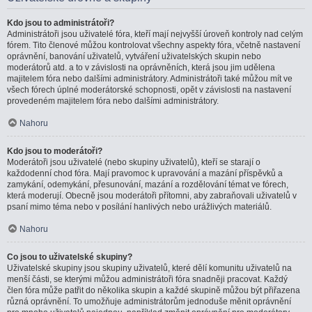
Kdo jsou to administrátoři?
Administrátoři jsou uživatelé fóra, kteří mají nejvyšší úroveň kontroly nad celým
fórem. Tito členové můžou kontrolovat všechny aspekty fóra, včetně nastavení
oprávnění, banování uživatelů, vytváření uživatelských skupin nebo
moderátorů atd. a to v závislosti na oprávněních, která jsou jim udělena
majitelem fóra nebo dalšími administrátory. Administrátoři také můžou mít ve
všech fórech úplné moderátorské schopnosti, opět v závislosti na nastavení
provedeném majitelem fóra nebo dalšími administrátory.
Nahoru
Kdo jsou to moderátoři?
Moderátoři jsou uživatelé (nebo skupiny uživatelů), kteří se starají o
každodenní chod fóra. Mají pravomoc k upravování a mazání příspěvků a
zamykání, odemykání, přesunování, mazání a rozdělování témat ve fórech,
která moderují. Obecně jsou moderátoři přítomni, aby zabraňovali uživatelů v
psaní mimo téma nebo v posílání hanlivých nebo urážlivých materiálů.
Nahoru
Co jsou to uživatelské skupiny?
Uživatelské skupiny jsou skupiny uživatelů, které dělí komunitu uživatelů na
menší části, se kterými můžou administrátoři fóra snadněji pracovat. Každý
člen fóra může patřit do několika skupin a každé skupině můžou být přiřazena
různá oprávnění. To umožňuje administrátorům jednoduše měnit oprávnění