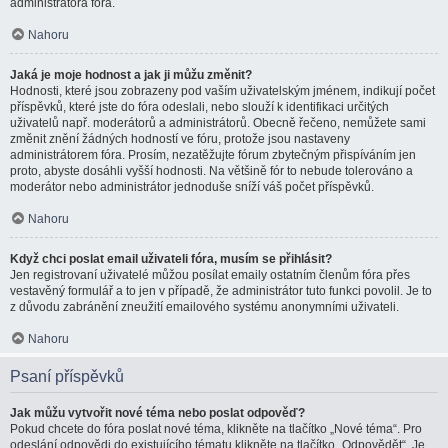
administrátora fóra.
Nahoru
Jaká je moje hodnost a jak ji můžu změnit?
Hodnosti, které jsou zobrazeny pod vaším uživatelským jménem, indikují počet
příspěvků, které jste do fóra odeslali, nebo slouží k identifikaci určitých
uživatelů např. moderátorů a administrátorů. Obecně řečeno, nemůžete sami
změnit znění žádných hodností ve fóru, protože jsou nastaveny
administrátorem fóra. Prosím, nezatěžujte fórum zbytečným přispíváním jen
proto, abyste dosáhli vyšší hodnosti. Na většině fór to nebude tolerováno a
moderátor nebo administrátor jednoduše sníží váš počet příspěvků.
Nahoru
Když chci poslat email uživateli fóra, musím se přihlásit?
Jen registrovaní uživatelé můžou posílat emaily ostatním členům fóra přes
vestavěný formulář a to jen v případě, že administrátor tuto funkci povolil. Je to
z důvodu zabránění zneužití emailového systému anonymními uživateli.
Nahoru
Psaní příspěvků
Jak můžu vytvořit nové téma nebo poslat odpověď?
Pokud chcete do fóra poslat nové téma, klikněte na tlačítko „Nové téma“. Pro
odeslání odpovědi do existujícího tématu klikněte na tlačítko „Odpovědět“. Je