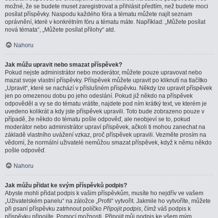
možné, že se budete muset zaregistrovat a přihlásit předtím, než budete moci
posílat příspěvky. Naspodu každého fóra a tématu můžete najít seznam
oprávnění, které v konkrétním fóru a tématu máte. Například: „Můžete posílat
nová témata“, „Můžete posílat přílohy“ atd.
Nahoru
Jak můžu upravit nebo smazat příspěvek?
Pokud nejste administrátor nebo moderátor, můžete pouze upravovat nebo
mazat svoje vlastní příspěvky. Příspěvek můžete upravit po kliknutí na tlačítko
„Upravit“, které se nachází v příslušném příspěvku. Někdy lze upravit příspěvek
jen po omezenou dobu po jeho odeslání. Pokud již někdo na příspěvek
odpověděl a vy se do tématu vrátíte, najdete pod ním krátký text, ve kterém je
uvedeno kolikrát a kdy jste příspěvek upravili. Toto bude zobrazeno pouze v
případě, že někdo do tématu pošle odpověď, ale neobjeví se to, pokud
moderátor nebo administrátor upraví příspěvek, ačkoli ti mohou zanechat na
základě vlastního uvážení vzkaz, proč příspěvek upravili. Vezměte prosím na
vědomí, že normální uživatelé nemůžou smazat příspěvek, když k němu někdo
pošle odpověď.
Nahoru
Jak můžu přidat ke svým příspěvků podpis?
Abyste mohli přidat podpis k vašim příspěvkům, musíte ho nejdřív ve vašem
„Uživatelském panelu“ na záložce „Profil“ vytvořit. Jakmile ho vytvoříte, můžete
při psaní příspěvku zatrhnout políčko
Připojit podpis
, čímž váš podpis k
příspěvku připojíte. Pomocí možnosti „Připojit můj podpis ke všem mým