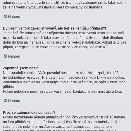
administrátora fóra, abyste se ujistili, že jste nebyli zabanováni. Je také možné,
že je na webu chyba v nastavení, která by měla být odstraněna.
Nahoru
Byl jsem ve fóru zaregistrovaný, ale teď se nemůžu přihlásit?!
Je možné, že administrátor z nějakého důvodu deaktivoval nebo smazal váš
účet. Na některých fórech také pravidelně odstraňují uživatele, kteří dlouhou
dobu do fóra nic nenapsali, čímž se zmenší velikost databáze. Pokud je to váš
případ, zaregistrujte se znovu a pokuste se více zapojit do diskuzí.
Nahoru
Zapomněl jsem heslo!
Nepropadejte panice! Vaše původní heslo nelze sice získat zpět, ale můžete
ho jednoduše resetovat. Přejděte na přihlašovací stránku a klikněte na odkaz
Zapomněl/a jsem heslo
. Postupujte podle instrukcí a brzy se opět budete moci
přihlásit.
Pokud nebudete moci resetovat vaše heslo, kontaktujte administrátora fóra.
Nahoru
Proč se automaticky odhlašuji?
Pokud nezatrhnete během přihlašování políčko
Zapamatovat si mě
zůstanete
na fóru přihlášen jen po přednastavený čas. To slouží k zabránění zneužití
vašeho účtu někým jiným. Abyste zůstali přihlášeni, zatrhněte během