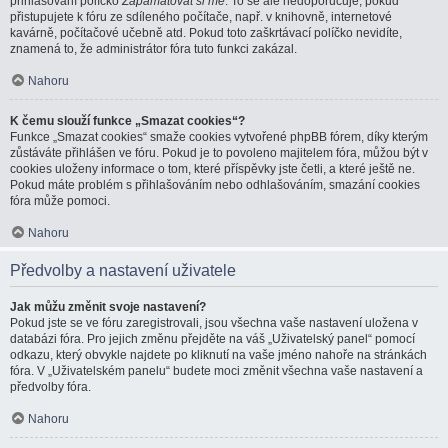
přihlašování políčko
Zapamatovat si mě
. To se ale nedoporučuje, pokud
přistupujete k fóru ze sdíleného počítače, např. v knihovně, internetové
kavárně, počítačové učebně atd. Pokud toto zaškrtávací políčko nevidíte,
znamená to, že administrátor fóra tuto funkci zakázal.
Nahoru
K čemu slouží funkce „Smazat cookies“?
Funkce „Smazat cookies“ smaže cookies vytvořené phpBB fórem, díky kterým
zůstáváte přihlášen ve fóru. Pokud je to povoleno majitelem fóra, můžou být v
cookies uloženy informace o tom, které příspěvky jste četli, a které ještě ne.
Pokud máte problém s přihlašováním nebo odhlašováním, smazání cookies
fóra může pomoci.
Nahoru
Předvolby a nastavení uživatele
Jak můžu změnit svoje nastavení?
Pokud jste se ve fóru zaregistrovali, jsou všechna vaše nastavení uložena v
databázi fóra. Pro jejich změnu přejděte na váš „Uživatelský panel“ pomocí
odkazu, který obvykle najdete po kliknutí na vaše jméno nahoře na stránkách
fóra. V „Uživatelském panelu“ budete moci změnit všechna vaše nastavení a
předvolby fóra.
Nahoru