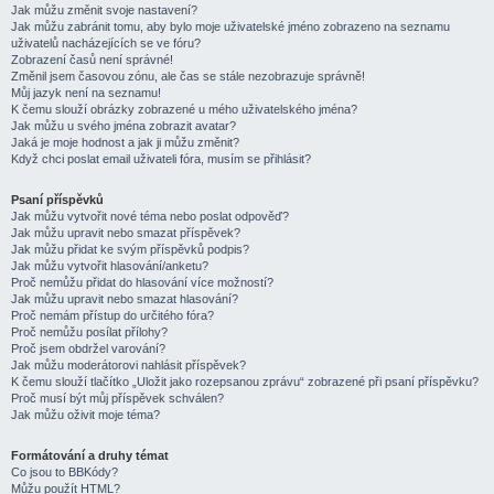
Jak můžu změnit svoje nastavení?
Jak můžu zabránit tomu, aby bylo moje uživatelské jméno zobrazeno na seznamu
uživatelů nacházejících se ve fóru?
Zobrazení časů není správné!
Změnil jsem časovou zónu, ale čas se stále nezobrazuje správně!
Můj jazyk není na seznamu!
K čemu slouží obrázky zobrazené u mého uživatelského jména?
Jak můžu u svého jména zobrazit avatar?
Jaká je moje hodnost a jak ji můžu změnit?
Když chci poslat email uživateli fóra, musím se přihlásit?
Psaní příspěvků
Jak můžu vytvořit nové téma nebo poslat odpověď?
Jak můžu upravit nebo smazat příspěvek?
Jak můžu přidat ke svým příspěvků podpis?
Jak můžu vytvořit hlasování/anketu?
Proč nemůžu přidat do hlasování více možností?
Jak můžu upravit nebo smazat hlasování?
Proč nemám přístup do určitého fóra?
Proč nemůžu posílat přílohy?
Proč jsem obdržel varování?
Jak můžu moderátorovi nahlásit příspěvek?
K čemu slouží tlačítko „Uložit jako rozepsanou zprávu“ zobrazené při psaní příspěvku?
Proč musí být můj příspěvek schválen?
Jak můžu oživit moje téma?
Formátování a druhy témat
Co jsou to BBKódy?
Můžu použít HTML?