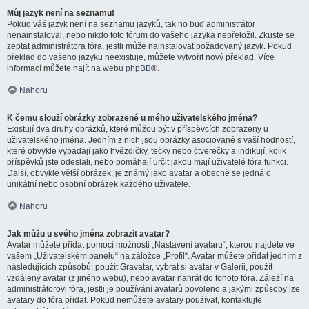
Můj jazyk není na seznamu!
Pokud váš jazyk není na seznamu jazyků, tak ho buď administrátor
nenainstaloval, nebo nikdo toto fórum do vašeho jazyka nepřeložil. Zkuste se
zeptat administrátora fóra, jestli může nainstalovat požadovaný jazyk. Pokud
překlad do vašeho jazyku neexistuje, můžete vytvořit nový překlad. Více
informací můžete najít na webu
phpBB
®.
Nahoru
K čemu slouží obrázky zobrazené u mého uživatelského jména?
Existují dva druhy obrázků, které můžou být v příspěvcích zobrazeny u
uživatelského jména. Jedním z nich jsou obrázky asociované s vaší hodností,
které obvykle vypadají jako hvězdičky, tečky nebo čtverečky a indikují, kolik
příspěvků jste odeslali, nebo pomáhají určit jakou mají uživatelé fóra funkci.
Další, obvykle větší obrázek, je známý jako avatar a obecně se jedná o
unikátní nebo osobní obrázek každého uživatele.
Nahoru
Jak můžu u svého jména zobrazit avatar?
Avatar můžete přidat pomocí možnosti „Nastavení avataru“, kterou najdete ve
vašem „Uživatelském panelu“ na záložce „Profil“. Avatar můžete přidat jedním z
následujících způsobů: použít Gravatar, vybrat si avatar v Galerii, použít
vzdálený avatar (z jiného webu), nebo avatar nahrát do tohoto fóra. Záleží na
administrátorovi fóra, jestli je používání avatarů povoleno a jakými způsoby lze
avatary do fóra přidat. Pokud nemůžete avatary používat, kontaktujte