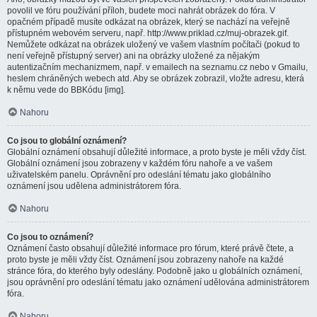
povolil ve fóru používání příloh, budete moci nahrát obrázek do fóra. V
opačném případě musíte odkázat na obrázek, který se nachází na veřejně
přístupném webovém serveru, např. http://www.priklad.cz/muj-obrazek.gif.
Nemůžete odkázat na obrázek uložený ve vašem vlastním počítači (pokud to
není veřejně přístupný server) ani na obrázky uložené za nějakým
autentizačním mechanizmem, např. v emailech na seznamu.cz nebo v Gmailu,
heslem chráněných webech atd. Aby se obrázek zobrazil, vložte adresu, která
k němu vede do BBKódu [img].
Nahoru
Co jsou to globální oznámení?
Globální oznámení obsahují důležité informace, a proto byste je měli vždy číst.
Globální oznámení jsou zobrazeny v každém fóru nahoře a ve vašem
uživatelském panelu. Oprávnění pro odeslání tématu jako globálního
oznámení jsou udělena administrátorem fóra.
Nahoru
Co jsou to oznámení?
Oznámení často obsahují důležité informace pro fórum, které právě čtete, a
proto byste je měli vždy číst. Oznámení jsou zobrazeny nahoře na každé
stránce fóra, do kterého byly odeslány. Podobně jako u globálních oznámení,
jsou oprávnění pro odeslání tématu jako oznámení udělována administrátorem
fóra.
Nahoru