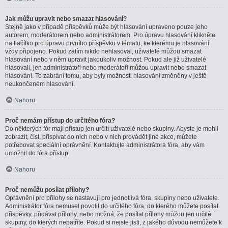
Jak můžu upravit nebo smazat hlasování?
Stejně jako v případě příspěvků může být hlasování upraveno pouze jeho
autorem, moderátorem nebo administrátorem. Pro úpravu hlasování klikněte
na tlačítko pro úpravu prvního příspěvku v tématu, ke kterému je hlasování
vždy připojeno. Pokud zatím nikdo nehlasoval, uživatelé můžou smazat
hlasování nebo v něm upravit jakoukoliv možnost. Pokud ale již uživatelé
hlasovali, jen administrátoři nebo moderátoři můžou upravit nebo smazat
hlasování. To zabrání tomu, aby byly možnosti hlasování změněny v ještě
neukončeném hlasování.
Nahoru
Proč nemám přístup do určitého fóra?
Do některých fór mají přístup jen určití uživatelé nebo skupiny. Abyste je mohli
zobrazit, číst, přispívat do nich nebo v nich provádět jiné akce, můžete
potřebovat speciální oprávnění. Kontaktujte administrátora fóra, aby vám
umožnil do fóra přístup.
Nahoru
Proč nemůžu posílat přílohy?
Oprávnění pro přílohy se nastavují pro jednotlivá fóra, skupiny nebo uživatele.
Administrátor fóra nemusel povolit do určitého fóra, do kterého můžete posílat
příspěvky, přidávat přílohy, nebo možná, že posílat přílohy můžou jen určité
skupiny, do kterých nepatříte. Pokud si nejste jisti, z jakého důvodu nemůžete k