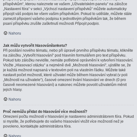
příspěvkům“, kterou naleznete ve vašem „Uživatelském panelu“ na záložce
„Nastavení fóra“ v sekci „Výchozí nastavení příspěvků“ můžete automaticky
připojit váš podpis ke všem vašim příspěvkům. Pokud to uděláte, můžete stále
zamezit připojení vašeho podpisu k jednotlivým příspěvkům tak, že během
psaní příspěvku zrušíte zaškrtnutí možnosti
Připojit podpis
.
Nahoru
Jak můžu vytvořit hlasování/anketu?
Při posílání nového tématu, nebo při úpravě prvního příspěvku tématu, klikněte
na záložku „Vytvořit hlasování“ pod hlavním formulářem pro text příspěvku.
Pokud tuto záložku nevidíte, nemáte potřebné oprávnění k vytvoření hlasování.
Vložte „Hlasovací otázku“ a nejméně dvě „Možnosti hlasování“, ujistěte se, že
je každá možnost napsaná v textovém poli na vlastním řádku. Můžete také
nastavit počet možností, které uživatel může během hlasování vybrat (v poli
„Možností na uživatele“), časové omezení trvání hlasování ve dnech (0 pro
časově neomezené hlasování) a nakonec můžete povolit uživatelům měnit
jejich hlasy.
Nahoru
Proč nemůžu přidat do hlasování více možností?
Omezení počtu možností v hlasování je nastaveno administrátorem fóra. Pokud
si myslíte, že potřebujete do vašeho hlasování vložit více možností než je
povoleno, kontaktujte administrátora fóra.
Nahoru