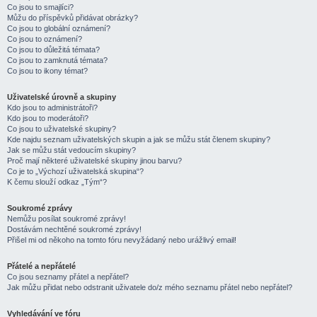
Co jsou to smajlíci?
Můžu do příspěvků přidávat obrázky?
Co jsou to globální oznámení?
Co jsou to oznámení?
Co jsou to důležitá témata?
Co jsou to zamknutá témata?
Co jsou to ikony témat?
Uživatelské úrovně a skupiny
Kdo jsou to administrátoři?
Kdo jsou to moderátoři?
Co jsou to uživatelské skupiny?
Kde najdu seznam uživatelských skupin a jak se můžu stát členem skupiny?
Jak se můžu stát vedoucím skupiny?
Proč mají některé uživatelské skupiny jinou barvu?
Co je to „Výchozí uživatelská skupina“?
K čemu slouží odkaz „Tým“?
Soukromé zprávy
Nemůžu posílat soukromé zprávy!
Dostávám nechtěné soukromé zprávy!
Přišel mi od někoho na tomto fóru nevyžádaný nebo urážlivý email!
Přátelé a nepřátelé
Co jsou seznamy přátel a nepřátel?
Jak můžu přidat nebo odstranit uživatele do/z mého seznamu přátel nebo nepřátel?
Vyhledávání ve fóru