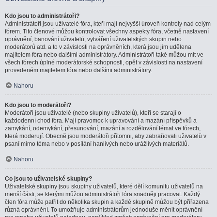
Kdo jsou to administrátoři?
Administrátoři jsou uživatelé fóra, kteří mají nejvyšší úroveň kontroly nad celým
fórem. Tito členové můžou kontrolovat všechny aspekty fóra, včetně nastavení
oprávnění, banování uživatelů, vytváření uživatelských skupin nebo
moderátorů atd. a to v závislosti na oprávněních, která jsou jim udělena
majitelem fóra nebo dalšími administrátory. Administrátoři také můžou mít ve
všech fórech úplné moderátorské schopnosti, opět v závislosti na nastavení
provedeném majitelem fóra nebo dalšími administrátory.
Nahoru
Kdo jsou to moderátoři?
Moderátoři jsou uživatelé (nebo skupiny uživatelů), kteří se starají o
každodenní chod fóra. Mají pravomoc k upravování a mazání příspěvků a
zamykání, odemykání, přesunování, mazání a rozdělování témat ve fórech,
která moderují. Obecně jsou moderátoři přítomni, aby zabraňovali uživatelů v
psaní mimo téma nebo v posílání hanlivých nebo urážlivých materiálů.
Nahoru
Co jsou to uživatelské skupiny?
Uživatelské skupiny jsou skupiny uživatelů, které dělí komunitu uživatelů na
menší části, se kterými můžou administrátoři fóra snadněji pracovat. Každý
člen fóra může patřit do několika skupin a každé skupině můžou být přiřazena
různá oprávnění. To umožňuje administrátorům jednoduše měnit oprávnění