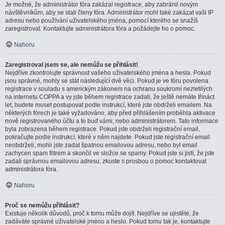
Je možné, že administrátor fóra zakázal registrace, aby zabránil novým
návštěvníkům, aby se stali členy fóra. Administrátor mohl také zakázat vaši IP
adresu nebo používání uživatelského jména, pomocí kterého se snažíš
zaregistrovat. Kontaktujte administrátora fóra a požádejte ho o pomoc.
Nahoru
Zaregistroval jsem se, ale nemůžu se přihlásit!
Nejdříve zkontrolujte správnost vašeho uživatelského jména a hesla. Pokud
jsou správné, mohly se stát následující dvě věci. Pokud je ve fóru povolena
registrace v souladu s americkým zákonem na ochranu soukromí nezletilých
na internetu COPPA a vy jste během registrace zadali, že ještě nemáte třináct
let, budete muset postupovat podle instrukcí, které jste obdrželi emailem. Na
některých fórech je také vyžadováno, aby před přihlášením proběhla aktivace
nově registrovaného účtu a to buď vámi, nebo administrátorem. Tato informace
byla zobrazena během registrace. Pokud jste obdrželi registrační email,
pokračujte podle instrukcí, které v něm najdete. Pokud jste registrační email
neobdrželi, mohli jste zadat špatnou emailovou adresu, nebo byl email
zachycen spam filtrem a skončil ve složce se spamy. Pokud jste si jistí, že jste
zadali správnou emailovou adresu, zkuste s prosbou o pomoc kontaktovat
administrátora fóra.
Nahoru
Proč se nemůžu přihlásit?
Existuje několik důvodů, proč k tomu může dojít. Nejdříve se ujistěte, že
zadáváte správné uživatelské jméno a heslo. Pokud tomu tak je, kontaktujte