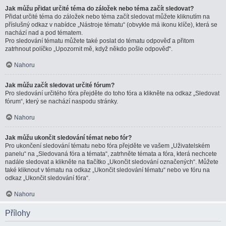
Jak můžu přidat určité téma do záložek nebo téma začít sledovat?
Přidat určité téma do záložek nebo téma začít sledovat můžete kliknutím na
příslušný odkaz v nabídce „Nástroje tématu“ (obvykle má ikonu klíče), která se
nachází nad a pod tématem.
Pro sledování tématu můžete také poslat do tématu odpověď a přitom
zatrhnout políčko „Upozornit mě, když někdo pošle odpověď“.
Nahoru
Jak můžu začít sledovat určité fórum?
Pro sledování určitého fóra přejděte do toho fóra a klikněte na odkaz „Sledovat
fórum“, který se nachází naspodu stránky.
Nahoru
Jak můžu ukončit sledování témat nebo fór?
Pro ukončení sledování tématu nebo fóra přejděte ve vašem „Uživatelském
panelu“ na „Sledovaná fóra a témata“, zatrhněte témata a fóra, která nechcete
nadále sledovat a klikněte na tlačítko „Ukončit sledování označených“. Můžete
také kliknout v tématu na odkaz „Ukončit sledování tématu“ nebo ve fóru na
odkaz „Ukončit sledování fóra“.
Nahoru
Přílohy