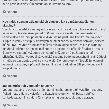
pro mnoho uživatelů najednou, například změnit oprávnění pro moderátory,
nebo povolit uživatelům přístup do soukromého fóra.
Nahoru
Kde najdu seznam uživatelských skupin a jak se můžu stát členem
skupiny?
Všechny uživatelské skupiny můžete zobrazit na záložce „Uživatelské skupiny“
ve vašem „Uživatelském panelu“. Pokud se chcete stát členem některé z
uživatelských skupin, pokračujte kliknutím na příslušné tlačítko. Ne do všech
skupin je volný přístup. V některých se musí žádost o členství schválit, některé
můžou být uzavřené a některé můžou být dokonce skryté. Pokud je skupiny
otevřená, můžete se stát jejím členem po kliknutí na příslušné tlačítko. Pokud
členství ve skupině vyžaduje schválení, můžete o ně požádat kliknutím na
příslušné tlačítko. Vedoucí uživatelské skupiny bude muset schválit vaši žádost
a může se vás zeptat, proč se chcete stát členem skupiny. Neobtěžujte, prosím,
vedoucího skupiny v případě, že zamítne vaši žádost - určitě pro to bude mít
svoje důvody.
Nahoru
Jak se můžu stát vedoucím skupiny?
Vedoucí skupiny je obvykle určen administrátorem fóra při vytváření skupiny.
Pokud máte zájem o vytvoření uživatelské skupiny, měli byste nejdříve
kontaktovat administrátora fóra - zkuste mu poslat soukromou zprávu.
Nahoru