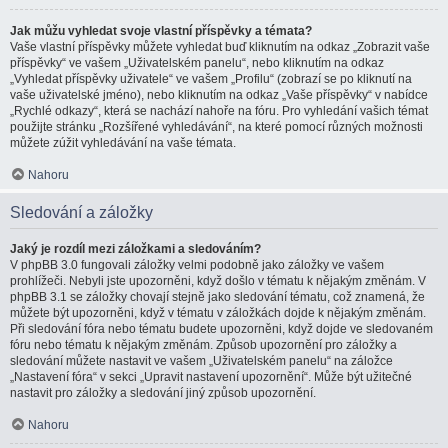
Jak můžu vyhledat svoje vlastní příspěvky a témata?
Vaše vlastní příspěvky můžete vyhledat buď kliknutím na odkaz „Zobrazit vaše
příspěvky“ ve vašem „Uživatelském panelu“, nebo kliknutím na odkaz
„Vyhledat příspěvky uživatele“ ve vašem „Profilu“ (zobrazí se po kliknutí na
vaše uživatelské jméno), nebo kliknutím na odkaz „Vaše příspěvky“ v nabídce
„Rychlé odkazy“, která se nachází nahoře na fóru. Pro vyhledání vašich témat
použijte stránku „Rozšířené vyhledávání“, na které pomocí různých možnosti
můžete zúžit vyhledávání na vaše témata.
Nahoru
Sledování a záložky
Jaký je rozdíl mezi záložkami a sledováním?
V phpBB 3.0 fungovali záložky velmi podobně jako záložky ve vašem
prohlížeči. Nebyli jste upozorněni, když došlo v tématu k nějakým změnám. V
phpBB 3.1 se záložky chovají stejně jako sledování tématu, což znamená, že
můžete být upozorněni, když v tématu v záložkách dojde k nějakým změnám.
Při sledování fóra nebo tématu budete upozorněni, když dojde ve sledovaném
fóru nebo tématu k nějakým změnám. Způsob upozornění pro záložky a
sledování můžete nastavit ve vašem „Uživatelském panelu“ na záložce
„Nastavení fóra“ v sekci „Upravit nastavení upozornění“. Může být užitečné
nastavit pro záložky a sledování jiný způsob upozornění.
Nahoru