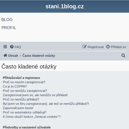
stani.1blog.cz
BLOG
PROFIL
FAQ
Registrovat
Přihlásit se
H
Obsah
Často kladené otázky
l
Často kladené otázky
e
d
Přihlašování a registrace
Proč se musím zaregistrovat?
a
Co je to COPPA?
t
Proč se nemůžu zaregistrovat?
Zaregistroval jsem se, ale nemůžu se přihlásit!
Proč se nemůžu přihlásit?
Byl jsem ve fóru zaregistrovaný, ale teď se nemůžu přihlásit?!
Zapomněl jsem heslo!
Proč se automaticky odhlašuji?
K čemu slouží funkce „Smazat cookies“?
Předvolby a nastavení uživatele