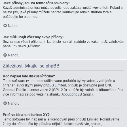
Jaké přílohy jsou na tomto fóru povoleny?
Každý administrátor fóra může povolit nebo zakázat určité typy příloh. Pokud si
nejste jisti, jaké přílohy můžete nahrát, kontaktujte administrátora fóra a
požádejte ho o pomoc.
Nahoru
Jak můžu najít všechny svoje přílohy?
Seznam se všemi přílohami, které jste nahráli, najdete ve vašem „Uživatelském
panelu“ v sekci „Přílohy“.
Nahoru
Záležitosti týkající se phpBB
Kdo napsal toto diskusní fórum?
Tento software (v jeho nemodifikované podobě) byl vytvořen, zveřejněn a
chráněn autorskými právy
phpBB Limited
. phpBB je dostupné pod GNU
General Public License verze 2 (GPL-2.0) a může být volně distribuováno. Pro
více informací se podívejte na stránku
About phpBB
(angl.).
Nahoru
Proč ve fóru není funkce XY?
Tento software byl napsán a je licencován přes phpBB Limited. Pokud věříte,
že by do něho měla být přidána nějaká funkce, navštivte, prosím,