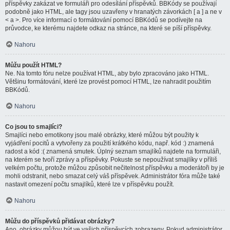
příspěvky zakázat ve formuláři pro odesílání příspěvků. BBKódy se používají
podobně jako HTML, ale tagy jsou uzavřeny v hranatých závorkách [ a ] a ne v
< a >. Pro více informací o formátování pomocí BBKódů se podívejte na
průvodce, ke kterému najdete odkaz na stránce, na které se píší příspěvky.
Nahoru
Můžu použít HTML?
Ne. Na tomto fóru nelze používat HTML, aby bylo zpracováno jako HTML.
Většinu formátování, které lze provést pomocí HTML, lze nahradit použitím
BBKódů.
Nahoru
Co jsou to smajlíci?
Smajlíci nebo emotikony jsou malé obrázky, které můžou být použity k
vyjádření pocitů a vytvořeny za použití krátkého kódu, např. kód :) znamená
radost a kód :( znamená smutek. Úplný seznam smajlíků najdete na formuláři,
na kterém se tvoří zprávy a příspěvky. Pokuste se nepoužívat smajlíky v příliš
velkém počtu, protože můžou způsobit nečitelnost příspěvku a moderátoři by je
mohli odstranit, nebo smazat celý váš příspěvek. Administrátor fóra může také
nastavit omezení počtu smajlíků, které lze v příspěvku použít.
Nahoru
Můžu do příspěvků přidávat obrázky?
Ano, obrázky můžou být ve vašich příspěvcích zobrazeny. Pokud administrátor