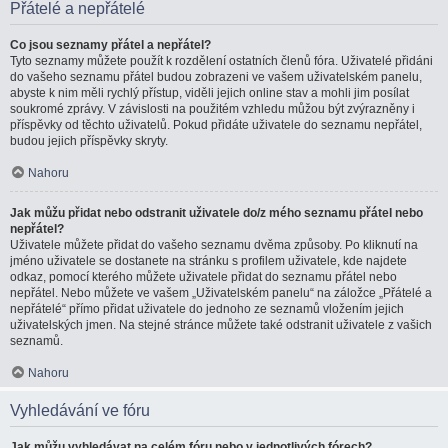
Přátelé a nepřátelé
Co jsou seznamy přátel a nepřátel?
Tyto seznamy můžete použít k rozdělení ostatních členů fóra. Uživatelé přidáni
do vašeho seznamu přátel budou zobrazeni ve vašem uživatelském panelu,
abyste k nim měli rychlý přístup, viděli jejich online stav a mohli jim posílat
soukromé zprávy. V závislosti na použitém vzhledu můžou být zvýrazněny i
příspěvky od těchto uživatelů. Pokud přidáte uživatele do seznamu nepřátel,
budou jejich příspěvky skryty.
Nahoru
Jak můžu přidat nebo odstranit uživatele do/z mého seznamu přátel nebo
nepřátel?
Uživatele můžete přidat do vašeho seznamu dvěma způsoby. Po kliknutí na
jméno uživatele se dostanete na stránku s profilem uživatele, kde najdete
odkaz, pomocí kterého můžete uživatele přidat do seznamu přátel nebo
nepřátel. Nebo můžete ve vašem „Uživatelském panelu“ na záložce „Přátelé a
nepřátelé“ přímo přidat uživatele do jednoho ze seznamů vložením jejich
uživatelských jmen. Na stejné stránce můžete také odstranit uživatele z vašich
seznamů.
Nahoru
Vyhledávání ve fóru
Jak můžu vyhledávat na celém fóru nebo v jednotlivých fórech?