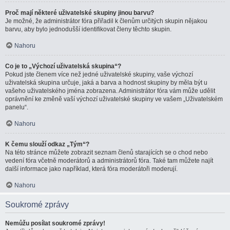
Proč mají některé uživatelské skupiny jinou barvu?
Je možné, že administrátor fóra přiřadil k členům určitých skupin nějakou
barvu, aby bylo jednodušší identifikovat členy těchto skupin.
Nahoru
Co je to „Výchozí uživatelská skupina“?
Pokud jste členem více než jedné uživatelské skupiny, vaše výchozí
uživatelská skupina určuje, jaká a barva a hodnost skupiny by měla být u
vašeho uživatelského jména zobrazena. Administrátor fóra vám může udělit
oprávnění ke změně vaší výchozí uživatelské skupiny ve vašem „Uživatelském
panelu“.
Nahoru
K čemu slouží odkaz „Tým“?
Na této stránce můžete zobrazit seznam členů starajících se o chod nebo
vedení fóra včetně moderátorů a administrátorů fóra. Také tam můžete najít
další informace jako například, která fóra moderátoři moderují.
Nahoru
Soukromé zprávy
Nemůžu posílat soukromé zprávy!