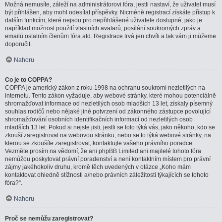
Možná nemusíte, záleží na administrátorovi fóra, jestli nastaví, že uživatel musí
být přihlášen, aby mohl odesílat příspěvky. Nicméně registrací získáte přístup k
dalším funkcím, které nejsou pro nepřihlášené uživatele dostupné, jako je
například možnost použití vlastních avatarů, posílání soukromých zpráv a
emailů ostatním členům fóra atd. Registrace trvá jen chvíli a tak vám ji můžeme
doporučit.
Nahoru
Co je to COPPA?
COPPA je americký zákon z roku 1998 na ochranu soukromí nezletilých na
internetu. Tento zákon vyžaduje, aby webové stránky, které mohou potenciálně
shromažďovat informace od nezletilých osob mladších 13 let, získaly písemný
souhlas rodičů nebo nějaké jiné potvrzení od zákonného zástupce povolující
shromažďování osobních identifikačních informací od nezletilých osob
mladších 13 let. Pokud si nejste jisti, jestli se toto týká vás, jako někoho, kdo se
zkouší zaregistrovat na webovou stránku, nebo se to týká webové stránky, na
kterou se zkoušíte zaregistrovat, kontaktujte vašeho právního poradce.
Vezměte prosím na vědomí, že ani phpBB Limited ani majitelé tohoto fóra
nemůžou poskytovat právní poradenství a není kontaktním místem pro právní
zájmy jakéhokoliv druhu, kromě těch uvedených v otázce „Koho mám
kontaktovat ohledně stížnosti a/nebo právních záležitostí týkajících se tohoto
fóra?“.
Nahoru
Proč se nemůžu zaregistrovat?