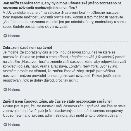
Jak můžu zabránit tomu, aby bylo moje uživatelské jméno zobrazeno na
seznamu uživatelů nacházejících se ve fóru?
V „Uživatelském panelu“ na záložce „Nastavení fóra“ -> „Obecné nastavení
fóra“ najdete možnost
Skrýt můj online stav
. Pokud u této možnosti nastavíte
„Ano“, budete na seznamu viditelní jen pro administrátory, moderátory a sama
sebe. Budete počítán jako skrytý uživatel.
Nahoru
Zobrazení časů není správné!
Je možné, že zobrazený čas je pro jinou časovou zónu, než ve které se
nacházíte. Pokud se jedná o tento případ, přejděte na váš „Uživatelský panel“
na záložku „Nastavení fóra“ a změňte vaši časovou zónu, aby odpovídala vaší
konkrétní oblasti, např. Praha, Bratislava, Londýn, New York, Sydney atd.
Vezměte prosím na vědomí, že změnu časové zóny, stejně jako většinu
nastavení, můžou provádět jen zaregistrovaní uživatelé. Pokud ještě nejste
registrováni, toto je dobrý důvod, proč tak učinit.
Nahoru
Změnil jsem časovou zónu, ale čas se stále nezobrazuje správně!
Pokud jste si jisti, že jste nastavili vaši časovou zónu správně, ale čas se stále
zobrazuje nesprávně, pak je čas nastavený na hodinách serveru nesprávný.
Upozorněte na to, prosím, administrátora, aby mohl tento problém odstranit.
Nahoru