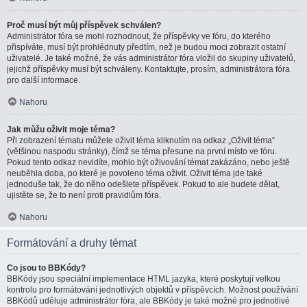
Proč musí být můj příspěvek schválen?
Administrátor fóra se mohl rozhodnout, že příspěvky ve fóru, do kterého
přispíváte, musí být prohlédnuty předtím, než je budou moci zobrazit ostatní
uživatelé. Je také možné, že vás administrátor fóra vložil do skupiny uživatelů,
jejichž příspěvky musí být schváleny. Kontaktujte, prosím, administrátora fóra
pro další informace.
Nahoru
Jak můžu oživit moje téma?
Při zobrazení tématu můžete oživit téma kliknutím na odkaz „Oživit téma“
(většinou naspodu stránky), čímž se téma přesune na první místo ve fóru.
Pokud tento odkaz nevidíte, mohlo být oživování témat zakázáno, nebo ještě
neuběhla doba, po které je povoleno téma oživit. Oživit téma jde také
jednoduše tak, že do něho odešlete příspěvek. Pokud to ale budete dělat,
ujistěte se, že to není proti pravidlům fóra.
Nahoru
Formátování a druhy témat
Co jsou to BBKódy?
BBKódy jsou speciální implementace HTML jazyka, které poskytují velkou
kontrolu pro formátování jednotlivých objektů v příspěvcích. Možnost používání
BBKódů uděluje administrátor fóra, ale BBKódy je také možné pro jednotlivé