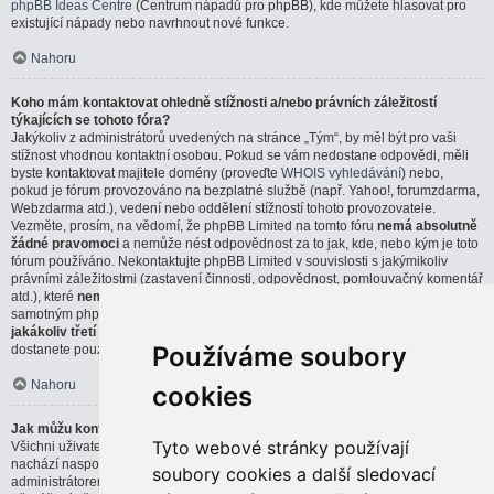
phpBB Ideas Centre
(Centrum nápadů pro phpBB), kde můžete hlasovat pro
existující nápady nebo navrhnout nové funkce.
Nahoru
Koho mám kontaktovat ohledně stížnosti a/nebo právních záležitostí
týkajících se tohoto fóra?
Jakýkoliv z administrátorů uvedených na stránce „Tým“, by měl být pro vaši
stížnost vhodnou kontaktní osobou. Pokud se vám nedostane odpovědi, měli
byste kontaktovat majitele domény (proveďte
WHOIS vyhledávání
) nebo,
pokud je fórum provozováno na bezplatné službě (např. Yahoo!, forumzdarma,
Webzdarma atd.), vedení nebo oddělení stížností tohoto provozovatele.
Vezměte, prosím, na vědomí, že phpBB Limited na tomto fóru
nemá absolutně
žádné pravomoci
a nemůže nést odpovědnost za to jak, kde, nebo kým je toto
fórum používáno. Nekontaktujte phpBB Limited v souvislosti s jakýmikoliv
právními záležitostmi (zastavení činnosti, odpovědnost, pomlouvačný komentář
atd.), které
nemají přímou souvislost
s webem phpBB.com, nebo se
samotným phpBB softwarem. Pokud pošlete email phpBB Limited týkající se
jakákoliv třetí strany
, která používá tento software, můžete očekávat, že
Používáme soubory
dostanete pouze strohou, nebo vůbec žádnou odpověď.
Nahoru
cookies
Jak můžu kontaktovat administrátora fóra?
Tyto webové stránky používají
Všichni uživatelé fóra můžou použít formulář „Kontaktujte nás“, který se
nachází naspodu všech stránek, pokud je tato možnost povolena
soubory cookies a další sledovací
administrátorem fóra.