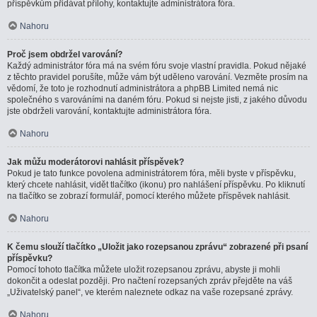
příspěvkům přidávat přílohy, kontaktujte administrátora fóra.
Nahoru
Proč jsem obdržel varování?
Každý administrátor fóra má na svém fóru svoje vlastní pravidla. Pokud nějaké
z těchto pravidel porušíte, může vám být uděleno varování. Vezměte prosím na
vědomí, že toto je rozhodnutí administrátora a phpBB Limited nemá nic
společného s varováními na daném fóru. Pokud si nejste jisti, z jakého důvodu
jste obdrželi varování, kontaktujte administrátora fóra.
Nahoru
Jak můžu moderátorovi nahlásit příspěvek?
Pokud je tato funkce povolena administrátorem fóra, měli byste v příspěvku,
který chcete nahlásit, vidět tlačítko (ikonu) pro nahlášení příspěvku. Po kliknutí
na tlačítko se zobrazí formulář, pomocí kterého můžete příspěvek nahlásit.
Nahoru
K čemu slouží tlačítko „Uložit jako rozepsanou zprávu“ zobrazené při psaní
příspěvku?
Pomocí tohoto tlačítka můžete uložit rozepsanou zprávu, abyste ji mohli
dokončit a odeslat později. Pro načtení rozepsaných zpráv přejděte na váš
„Uživatelský panel“, ve kterém naleznete odkaz na vaše rozepsané zprávy.
Nahoru