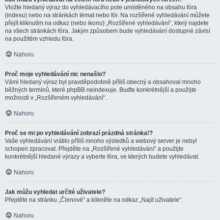
Vložte hledaný výraz do vyhledávacího pole umístěného na obsahu fóra
(indexu) nebo na stránkách témat nebo fór. Na rozšířené vyhledávání můžete
přejít kliknutím na odkaz (nebo ikonu) „Rozšířené vyhledávání“, který najdete
na všech stránkách fóra. Jakým způsobem bude vyhledávání dostupné závisí
na použitém vzhledu fóra.
Nahoru
Proč moje vyhledávání nic nenašlo?
Vámi hledaný výraz byl pravděpodobně příliš obecný a obsahoval mnoho
běžných termínů, které phpBB neindexuje. Buďte konkrétnější a použijte
možnosti v „Rozšířeném vyhledávání“.
Nahoru
Proč se mi po vyhledávání zobrazí prázdná stránka!?
Vaše vyhledávání vrátilo příliš mnoho výsledků a webový server je nebyl
schopen zpracovat. Přejděte na „Rozšířené vyhledávání“ a použijte
konkrétnější hledané výrazy a vyberte fóra, ve kterých budete vyhledávat.
Nahoru
Jak můžu vyhledat určité uživatele?
Přejděte na stránku „Členové“ a klikněte na odkaz „Najít uživatele“.
Nahoru