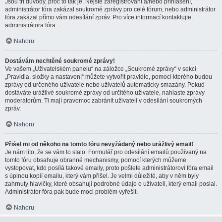
Jsou tři důvody, proč to tak je. Nejste zaregistrovaní a/nebo přihlášení,
administrátor fóra zakázal soukromé zprávy pro celé fórum, nebo administrátor
fóra zakázal přímo vám odesílání zpráv. Pro více informací kontaktujte
administrátora fóra.
Nahoru
Dostávám nechtěné soukromé zprávy!
Ve vašem „Uživatelském panelu“ na záložce „Soukromé zprávy“ v sekci
„Pravidla, složky a nastavení“ můžete vytvořit pravidlo, pomocí kterého budou
zprávy od určeného uživatele nebo uživatelů automaticky smazány. Pokud
dostáváte urážlivé soukromé zprávy od určitého uživatele, nahlaste zprávy
moderátorům. Ti mají pravomoc zabránit uživateli v odesílání soukromých
zpráv.
Nahoru
Přišel mi od někoho na tomto fóru nevyžádaný nebo urážlivý email!
Je nám líto, že se vám to stalo. Formulář pro odesílání emailů používaný na
tomto fóru obsahuje obranné mechanismy, pomocí kterých můžeme
vystopovat, kdo posílá takové emaily, proto pošlete administrátorovi fóra email
s úplnou kopií emailu, který vám přišel. Je velmi důležité, aby v něm byly
zahrnuty hlavičky, které obsahují podrobné údaje o uživateli, který email poslal.
Administrátor fóra pak bude moci problém vyřešit.
Nahoru