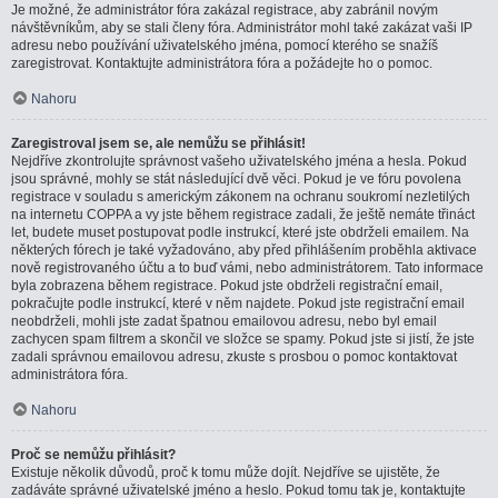
Je možné, že administrátor fóra zakázal registrace, aby zabránil novým
návštěvníkům, aby se stali členy fóra. Administrátor mohl také zakázat vaši IP
adresu nebo používání uživatelského jména, pomocí kterého se snažíš
zaregistrovat. Kontaktujte administrátora fóra a požádejte ho o pomoc.
Nahoru
Zaregistroval jsem se, ale nemůžu se přihlásit!
Nejdříve zkontrolujte správnost vašeho uživatelského jména a hesla. Pokud
jsou správné, mohly se stát následující dvě věci. Pokud je ve fóru povolena
registrace v souladu s americkým zákonem na ochranu soukromí nezletilých
na internetu COPPA a vy jste během registrace zadali, že ještě nemáte třináct
let, budete muset postupovat podle instrukcí, které jste obdrželi emailem. Na
některých fórech je také vyžadováno, aby před přihlášením proběhla aktivace
nově registrovaného účtu a to buď vámi, nebo administrátorem. Tato informace
byla zobrazena během registrace. Pokud jste obdrželi registrační email,
pokračujte podle instrukcí, které v něm najdete. Pokud jste registrační email
neobdrželi, mohli jste zadat špatnou emailovou adresu, nebo byl email
zachycen spam filtrem a skončil ve složce se spamy. Pokud jste si jistí, že jste
zadali správnou emailovou adresu, zkuste s prosbou o pomoc kontaktovat
administrátora fóra.
Nahoru
Proč se nemůžu přihlásit?
Existuje několik důvodů, proč k tomu může dojít. Nejdříve se ujistěte, že
zadáváte správné uživatelské jméno a heslo. Pokud tomu tak je, kontaktujte