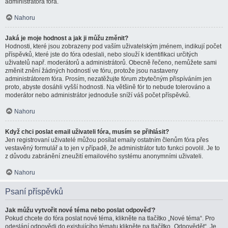
administrátora fóra.
Nahoru
Jaká je moje hodnost a jak ji můžu změnit?
Hodnosti, které jsou zobrazeny pod vaším uživatelským jménem, indikují počet
příspěvků, které jste do fóra odeslali, nebo slouží k identifikaci určitých
uživatelů např. moderátorů a administrátorů. Obecně řečeno, nemůžete sami
změnit znění žádných hodností ve fóru, protože jsou nastaveny
administrátorem fóra. Prosím, nezatěžujte fórum zbytečným přispíváním jen
proto, abyste dosáhli vyšší hodnosti. Na většině fór to nebude tolerováno a
moderátor nebo administrátor jednoduše sníží váš počet příspěvků.
Nahoru
Když chci poslat email uživateli fóra, musím se přihlásit?
Jen registrovaní uživatelé můžou posílat emaily ostatním členům fóra přes
vestavěný formulář a to jen v případě, že administrátor tuto funkci povolil. Je to
z důvodu zabránění zneužití emailového systému anonymními uživateli.
Nahoru
Psaní příspěvků
Jak můžu vytvořit nové téma nebo poslat odpověď?
Pokud chcete do fóra poslat nové téma, klikněte na tlačítko „Nové téma“. Pro
odeslání odpovědi do existujícího tématu klikněte na tlačítko „Odpovědět“. Je