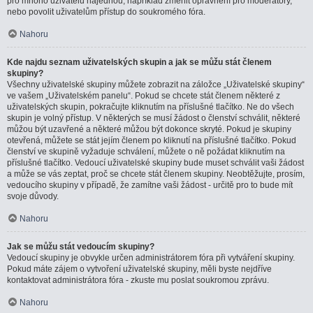
pro mnoho uživatelů najednou, například změnit oprávnění pro moderátory,
nebo povolit uživatelům přístup do soukromého fóra.
Nahoru
Kde najdu seznam uživatelských skupin a jak se můžu stát členem
skupiny?
Všechny uživatelské skupiny můžete zobrazit na záložce „Uživatelské skupiny“
ve vašem „Uživatelském panelu“. Pokud se chcete stát členem některé z
uživatelských skupin, pokračujte kliknutím na příslušné tlačítko. Ne do všech
skupin je volný přístup. V některých se musí žádost o členství schválit, některé
můžou být uzavřené a některé můžou být dokonce skryté. Pokud je skupiny
otevřená, můžete se stát jejím členem po kliknutí na příslušné tlačítko. Pokud
členství ve skupině vyžaduje schválení, můžete o ně požádat kliknutím na
příslušné tlačítko. Vedoucí uživatelské skupiny bude muset schválit vaši žádost
a může se vás zeptat, proč se chcete stát členem skupiny. Neobtěžujte, prosím,
vedoucího skupiny v případě, že zamítne vaši žádost - určitě pro to bude mít
svoje důvody.
Nahoru
Jak se můžu stát vedoucím skupiny?
Vedoucí skupiny je obvykle určen administrátorem fóra při vytváření skupiny.
Pokud máte zájem o vytvoření uživatelské skupiny, měli byste nejdříve
kontaktovat administrátora fóra - zkuste mu poslat soukromou zprávu.
Nahoru