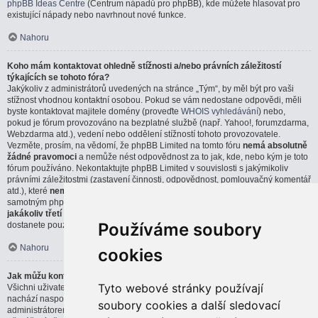
phpBB Ideas Centre
(Centrum nápadů pro phpBB), kde můžete hlasovat pro
existující nápady nebo navrhnout nové funkce.
Nahoru
Koho mám kontaktovat ohledně stížnosti a/nebo právních záležitostí
týkajících se tohoto fóra?
Jakýkoliv z administrátorů uvedených na stránce „Tým“, by měl být pro vaši
stížnost vhodnou kontaktní osobou. Pokud se vám nedostane odpovědi, měli
byste kontaktovat majitele domény (proveďte
WHOIS vyhledávání
) nebo,
pokud je fórum provozováno na bezplatné službě (např. Yahoo!, forumzdarma,
Webzdarma atd.), vedení nebo oddělení stížností tohoto provozovatele.
Vezměte, prosím, na vědomí, že phpBB Limited na tomto fóru
nemá absolutně
žádné pravomoci
a nemůže nést odpovědnost za to jak, kde, nebo kým je toto
fórum používáno. Nekontaktujte phpBB Limited v souvislosti s jakýmikoliv
právními záležitostmi (zastavení činnosti, odpovědnost, pomlouvačný komentář
atd.), které
nemají přímou souvislost
s webem phpBB.com, nebo se
samotným phpBB softwarem. Pokud pošlete email phpBB Limited týkající se
jakákoliv třetí strany
, která používá tento software, můžete očekávat, že
Používáme soubory
dostanete pouze strohou, nebo vůbec žádnou odpověď.
Nahoru
cookies
Jak můžu kontaktovat administrátora fóra?
Tyto webové stránky používají
Všichni uživatelé fóra můžou použít formulář „Kontaktujte nás“, který se
nachází naspodu všech stránek, pokud je tato možnost povolena
soubory cookies a další sledovací
administrátorem fóra.