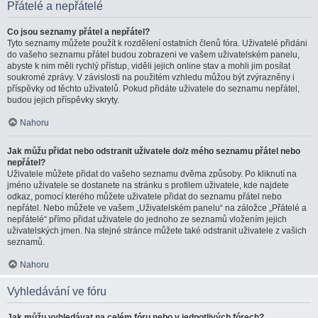
Přátelé a nepřátelé
Co jsou seznamy přátel a nepřátel?
Tyto seznamy můžete použít k rozdělení ostatních členů fóra. Uživatelé přidáni
do vašeho seznamu přátel budou zobrazeni ve vašem uživatelském panelu,
abyste k nim měli rychlý přístup, viděli jejich online stav a mohli jim posílat
soukromé zprávy. V závislosti na použitém vzhledu můžou být zvýrazněny i
příspěvky od těchto uživatelů. Pokud přidáte uživatele do seznamu nepřátel,
budou jejich příspěvky skryty.
Nahoru
Jak můžu přidat nebo odstranit uživatele do/z mého seznamu přátel nebo
nepřátel?
Uživatele můžete přidat do vašeho seznamu dvěma způsoby. Po kliknutí na
jméno uživatele se dostanete na stránku s profilem uživatele, kde najdete
odkaz, pomocí kterého můžete uživatele přidat do seznamu přátel nebo
nepřátel. Nebo můžete ve vašem „Uživatelském panelu“ na záložce „Přátelé a
nepřátelé“ přímo přidat uživatele do jednoho ze seznamů vložením jejich
uživatelských jmen. Na stejné stránce můžete také odstranit uživatele z vašich
seznamů.
Nahoru
Vyhledávání ve fóru
Jak můžu vyhledávat na celém fóru nebo v jednotlivých fórech?