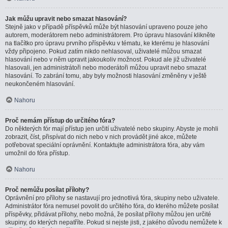
Jak můžu upravit nebo smazat hlasování?
Stejně jako v případě příspěvků může být hlasování upraveno pouze jeho
autorem, moderátorem nebo administrátorem. Pro úpravu hlasování klikněte
na tlačítko pro úpravu prvního příspěvku v tématu, ke kterému je hlasování
vždy připojeno. Pokud zatím nikdo nehlasoval, uživatelé můžou smazat
hlasování nebo v něm upravit jakoukoliv možnost. Pokud ale již uživatelé
hlasovali, jen administrátoři nebo moderátoři můžou upravit nebo smazat
hlasování. To zabrání tomu, aby byly možnosti hlasování změněny v ještě
neukončeném hlasování.
Nahoru
Proč nemám přístup do určitého fóra?
Do některých fór mají přístup jen určití uživatelé nebo skupiny. Abyste je mohli
zobrazit, číst, přispívat do nich nebo v nich provádět jiné akce, můžete
potřebovat speciální oprávnění. Kontaktujte administrátora fóra, aby vám
umožnil do fóra přístup.
Nahoru
Proč nemůžu posílat přílohy?
Oprávnění pro přílohy se nastavují pro jednotlivá fóra, skupiny nebo uživatele.
Administrátor fóra nemusel povolit do určitého fóra, do kterého můžete posílat
příspěvky, přidávat přílohy, nebo možná, že posílat přílohy můžou jen určité
skupiny, do kterých nepatříte. Pokud si nejste jisti, z jakého důvodu nemůžete k