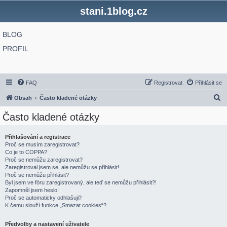
stani.1blog.cz
BLOG
PROFIL
FAQ
Registrovat
Přihlásit se
H
Obsah
Často kladené otázky
l
Často kladené otázky
e
d
Přihlašování a registrace
Proč se musím zaregistrovat?
a
Co je to COPPA?
t
Proč se nemůžu zaregistrovat?
Zaregistroval jsem se, ale nemůžu se přihlásit!
Proč se nemůžu přihlásit?
Byl jsem ve fóru zaregistrovaný, ale teď se nemůžu přihlásit?!
Zapomněl jsem heslo!
Proč se automaticky odhlašuji?
K čemu slouží funkce „Smazat cookies“?
Předvolby a nastavení uživatele