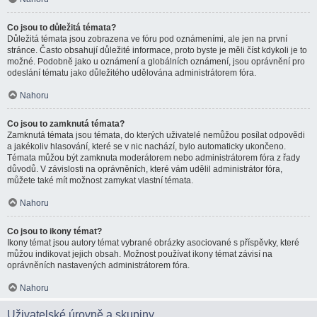
Co jsou to důležitá témata?
Důležitá témata jsou zobrazena ve fóru pod oznámeními, ale jen na první
stránce. Často obsahují důležité informace, proto byste je měli číst kdykoli je to
možné. Podobně jako u oznámení a globálních oznámení, jsou oprávnění pro
odeslání tématu jako důležitého udělována administrátorem fóra.
Nahoru
Co jsou to zamknutá témata?
Zamknutá témata jsou témata, do kterých uživatelé nemůžou posílat odpovědi
a jakékoliv hlasování, které se v nic nachází, bylo automaticky ukončeno.
Témata můžou být zamknuta moderátorem nebo administrátorem fóra z řady
důvodů. V závislosti na oprávněních, které vám udělil administrátor fóra,
můžete také mít možnost zamykat vlastní témata.
Nahoru
Co jsou to ikony témat?
Ikony témat jsou autory témat vybrané obrázky asociované s příspěvky, které
můžou indikovat jejich obsah. Možnost používat ikony témat závisí na
oprávněních nastavených administrátorem fóra.
Nahoru
Uživatelské úrovně a skupiny