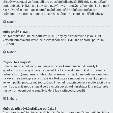
příspěvky zakázat ve formuláři pro odesílání příspěvků. BBKódy se používají
podobně jako HTML, ale tagy jsou uzavřeny v hranatých závorkách [ a ] a ne v
< a >. Pro více informací o formátování pomocí BBKódů se podívejte na
průvodce, ke kterému najdete odkaz na stránce, na které se píší příspěvky.
Nahoru
Můžu použít HTML?
Ne. Na tomto fóru nelze používat HTML, aby bylo zpracováno jako HTML.
Většinu formátování, které lze provést pomocí HTML, lze nahradit použitím
BBKódů.
Nahoru
Co jsou to smajlíci?
Smajlíci nebo emotikony jsou malé obrázky, které můžou být použity k
vyjádření pocitů a vytvořeny za použití krátkého kódu, např. kód :) znamená
radost a kód :( znamená smutek. Úplný seznam smajlíků najdete na formuláři,
na kterém se tvoří zprávy a příspěvky. Pokuste se nepoužívat smajlíky v příliš
velkém počtu, protože můžou způsobit nečitelnost příspěvku a moderátoři by je
mohli odstranit, nebo smazat celý váš příspěvek. Administrátor fóra může také
nastavit omezení počtu smajlíků, které lze v příspěvku použít.
Nahoru
Můžu do příspěvků přidávat obrázky?
Ano, obrázky můžou být ve vašich příspěvcích zobrazeny. Pokud administrátor