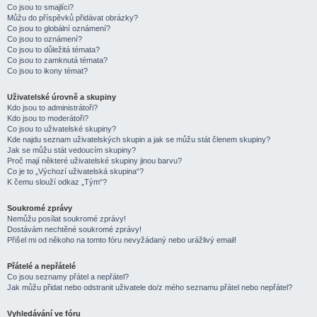
Co jsou to smajlíci?
Můžu do příspěvků přidávat obrázky?
Co jsou to globální oznámení?
Co jsou to oznámení?
Co jsou to důležitá témata?
Co jsou to zamknutá témata?
Co jsou to ikony témat?
Uživatelské úrovně a skupiny
Kdo jsou to administrátoři?
Kdo jsou to moderátoři?
Co jsou to uživatelské skupiny?
Kde najdu seznam uživatelských skupin a jak se můžu stát členem skupiny?
Jak se můžu stát vedoucím skupiny?
Proč mají některé uživatelské skupiny jinou barvu?
Co je to „Výchozí uživatelská skupina“?
K čemu slouží odkaz „Tým“?
Soukromé zprávy
Nemůžu posílat soukromé zprávy!
Dostávám nechtěné soukromé zprávy!
Přišel mi od někoho na tomto fóru nevyžádaný nebo urážlivý email!
Přátelé a nepřátelé
Co jsou seznamy přátel a nepřátel?
Jak můžu přidat nebo odstranit uživatele do/z mého seznamu přátel nebo nepřátel?
Vyhledávání ve fóru