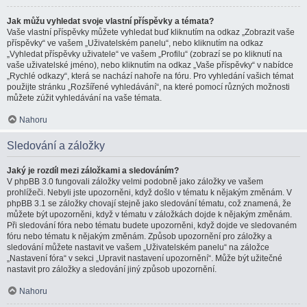
Jak můžu vyhledat svoje vlastní příspěvky a témata?
Vaše vlastní příspěvky můžete vyhledat buď kliknutím na odkaz „Zobrazit vaše
příspěvky“ ve vašem „Uživatelském panelu“, nebo kliknutím na odkaz
„Vyhledat příspěvky uživatele“ ve vašem „Profilu“ (zobrazí se po kliknutí na
vaše uživatelské jméno), nebo kliknutím na odkaz „Vaše příspěvky“ v nabídce
„Rychlé odkazy“, která se nachází nahoře na fóru. Pro vyhledání vašich témat
použijte stránku „Rozšířené vyhledávání“, na které pomocí různých možnosti
můžete zúžit vyhledávání na vaše témata.
Nahoru
Sledování a záložky
Jaký je rozdíl mezi záložkami a sledováním?
V phpBB 3.0 fungovali záložky velmi podobně jako záložky ve vašem
prohlížeči. Nebyli jste upozorněni, když došlo v tématu k nějakým změnám. V
phpBB 3.1 se záložky chovají stejně jako sledování tématu, což znamená, že
můžete být upozorněni, když v tématu v záložkách dojde k nějakým změnám.
Při sledování fóra nebo tématu budete upozorněni, když dojde ve sledovaném
fóru nebo tématu k nějakým změnám. Způsob upozornění pro záložky a
sledování můžete nastavit ve vašem „Uživatelském panelu“ na záložce
„Nastavení fóra“ v sekci „Upravit nastavení upozornění“. Může být užitečné
nastavit pro záložky a sledování jiný způsob upozornění.
Nahoru