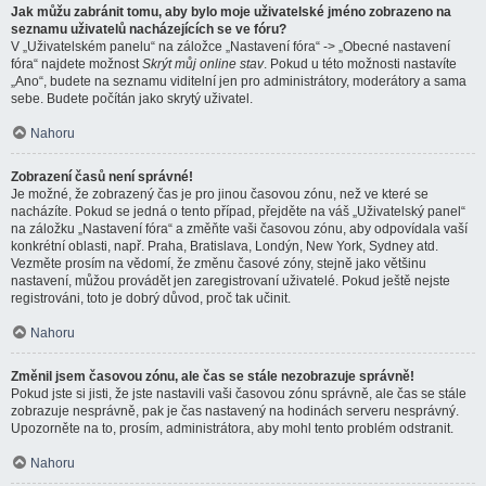
Jak můžu zabránit tomu, aby bylo moje uživatelské jméno zobrazeno na
seznamu uživatelů nacházejících se ve fóru?
V „Uživatelském panelu“ na záložce „Nastavení fóra“ -> „Obecné nastavení
fóra“ najdete možnost
Skrýt můj online stav
. Pokud u této možnosti nastavíte
„Ano“, budete na seznamu viditelní jen pro administrátory, moderátory a sama
sebe. Budete počítán jako skrytý uživatel.
Nahoru
Zobrazení časů není správné!
Je možné, že zobrazený čas je pro jinou časovou zónu, než ve které se
nacházíte. Pokud se jedná o tento případ, přejděte na váš „Uživatelský panel“
na záložku „Nastavení fóra“ a změňte vaši časovou zónu, aby odpovídala vaší
konkrétní oblasti, např. Praha, Bratislava, Londýn, New York, Sydney atd.
Vezměte prosím na vědomí, že změnu časové zóny, stejně jako většinu
nastavení, můžou provádět jen zaregistrovaní uživatelé. Pokud ještě nejste
registrováni, toto je dobrý důvod, proč tak učinit.
Nahoru
Změnil jsem časovou zónu, ale čas se stále nezobrazuje správně!
Pokud jste si jisti, že jste nastavili vaši časovou zónu správně, ale čas se stále
zobrazuje nesprávně, pak je čas nastavený na hodinách serveru nesprávný.
Upozorněte na to, prosím, administrátora, aby mohl tento problém odstranit.
Nahoru