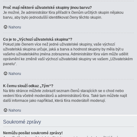
Proč mají některé uživatelské skupiny jinou barvu?
Je možné, že administrátor fóra přiřadil k členům určitých skupin nějakou
barvu, aby bylo jednodušší identifikovat členy těchto skupin.
Nahoru
Co je to „Výchozí uživatelská skupina“?
Pokud jste členem více než jedné uživatelské skupiny, vaše výchozí
uživatelská skupina určuje, jaká a barva a hodnost skupiny by měla být u
vašeho uživatelského jména zobrazena. Administrátor fóra vám může udělit
oprávnění ke změně vaší výchozí uživatelské skupiny ve vašem „Uživatelském
panelu“.
Nahoru
K čemu slouží odkaz „Tým“?
Na této stránce můžete zobrazit seznam členů starajících se o chod nebo
vedení fóra včetně moderátorů a administrátorů fóra. Také tam můžete najít
další informace jako například, která fóra moderátoři moderují.
Nahoru
Soukromé zprávy
Nemůžu posílat soukromé zprávy!