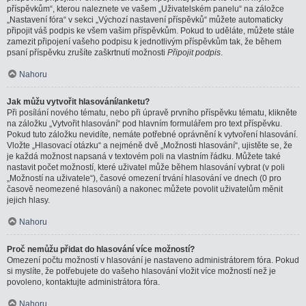
příspěvkům“, kterou naleznete ve vašem „Uživatelském panelu“ na záložce
„Nastavení fóra“ v sekci „Výchozí nastavení příspěvků“ můžete automaticky
připojit váš podpis ke všem vašim příspěvkům. Pokud to uděláte, můžete stále
zamezit připojení vašeho podpisu k jednotlivým příspěvkům tak, že během
psaní příspěvku zrušíte zaškrtnutí možnosti
Připojit podpis
.
Nahoru
Jak můžu vytvořit hlasování/anketu?
Při posílání nového tématu, nebo při úpravě prvního příspěvku tématu, klikněte
na záložku „Vytvořit hlasování“ pod hlavním formulářem pro text příspěvku.
Pokud tuto záložku nevidíte, nemáte potřebné oprávnění k vytvoření hlasování.
Vložte „Hlasovací otázku“ a nejméně dvě „Možnosti hlasování“, ujistěte se, že
je každá možnost napsaná v textovém poli na vlastním řádku. Můžete také
nastavit počet možností, které uživatel může během hlasování vybrat (v poli
„Možností na uživatele“), časové omezení trvání hlasování ve dnech (0 pro
časově neomezené hlasování) a nakonec můžete povolit uživatelům měnit
jejich hlasy.
Nahoru
Proč nemůžu přidat do hlasování více možností?
Omezení počtu možností v hlasování je nastaveno administrátorem fóra. Pokud
si myslíte, že potřebujete do vašeho hlasování vložit více možností než je
povoleno, kontaktujte administrátora fóra.
Nahoru