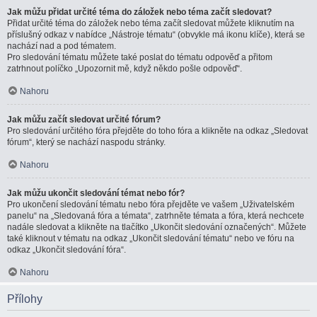
Jak můžu přidat určité téma do záložek nebo téma začít sledovat?
Přidat určité téma do záložek nebo téma začít sledovat můžete kliknutím na
příslušný odkaz v nabídce „Nástroje tématu“ (obvykle má ikonu klíče), která se
nachází nad a pod tématem.
Pro sledování tématu můžete také poslat do tématu odpověď a přitom
zatrhnout políčko „Upozornit mě, když někdo pošle odpověď“.
Nahoru
Jak můžu začít sledovat určité fórum?
Pro sledování určitého fóra přejděte do toho fóra a klikněte na odkaz „Sledovat
fórum“, který se nachází naspodu stránky.
Nahoru
Jak můžu ukončit sledování témat nebo fór?
Pro ukončení sledování tématu nebo fóra přejděte ve vašem „Uživatelském
panelu“ na „Sledovaná fóra a témata“, zatrhněte témata a fóra, která nechcete
nadále sledovat a klikněte na tlačítko „Ukončit sledování označených“. Můžete
také kliknout v tématu na odkaz „Ukončit sledování tématu“ nebo ve fóru na
odkaz „Ukončit sledování fóra“.
Nahoru
Přílohy