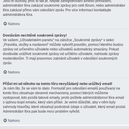
Jsou tři důvody, proč to tak je. Nejste zaregistrovaní a/nebo přihlášení,
administrátor fóra zakázal soukromé zprávy pro celé fórum, nebo administrátor
fóra zakázal přímo vám odesílání zpráv. Pro více informací kontaktujte
administrátora fóra.
Nahoru
Dostávám nechtěné soukromé zprávy!
Ve vašem „Uživatelském panelu“ na záložce „Soukromé zprávy“ v sekci
„Pravidla, složky a nastavení“ můžete vytvořit pravidlo, pomocí kterého budou
zprávy od určeného uživatele nebo uživatelů automaticky smazány. Pokud
dostáváte urážlivé soukromé zprávy od určitého uživatele, nahlaste zprávy
moderátorům. Ti mají pravomoc zabránit uživateli v odesílání soukromých
zpráv.
Nahoru
Přišel mi od někoho na tomto fóru nevyžádaný nebo urážlivý email!
Je nám líto, že se vám to stalo. Formulář pro odesílání emailů používaný na
tomto fóru obsahuje obranné mechanismy, pomocí kterých můžeme
vystopovat, kdo posílá takové emaily, proto pošlete administrátorovi fóra email
s úplnou kopií emailu, který vám přišel. Je velmi důležité, aby v něm byly
zahrnuty hlavičky, které obsahují podrobné údaje o uživateli, který email poslal.
Administrátor fóra pak bude moci problém vyřešit.
Nahoru