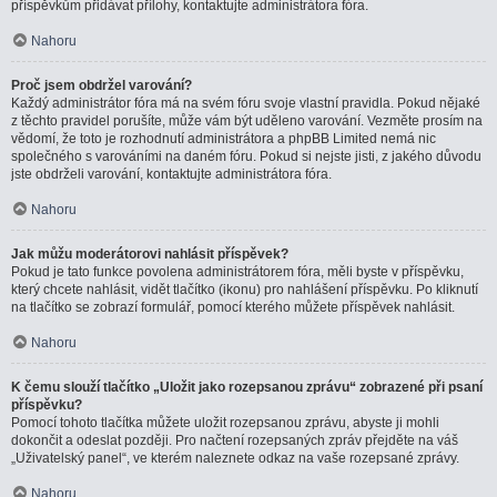
příspěvkům přidávat přílohy, kontaktujte administrátora fóra.
Nahoru
Proč jsem obdržel varování?
Každý administrátor fóra má na svém fóru svoje vlastní pravidla. Pokud nějaké
z těchto pravidel porušíte, může vám být uděleno varování. Vezměte prosím na
vědomí, že toto je rozhodnutí administrátora a phpBB Limited nemá nic
společného s varováními na daném fóru. Pokud si nejste jisti, z jakého důvodu
jste obdrželi varování, kontaktujte administrátora fóra.
Nahoru
Jak můžu moderátorovi nahlásit příspěvek?
Pokud je tato funkce povolena administrátorem fóra, měli byste v příspěvku,
který chcete nahlásit, vidět tlačítko (ikonu) pro nahlášení příspěvku. Po kliknutí
na tlačítko se zobrazí formulář, pomocí kterého můžete příspěvek nahlásit.
Nahoru
K čemu slouží tlačítko „Uložit jako rozepsanou zprávu“ zobrazené při psaní
příspěvku?
Pomocí tohoto tlačítka můžete uložit rozepsanou zprávu, abyste ji mohli
dokončit a odeslat později. Pro načtení rozepsaných zpráv přejděte na váš
„Uživatelský panel“, ve kterém naleznete odkaz na vaše rozepsané zprávy.
Nahoru