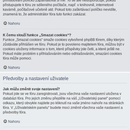
přihlašování políčko
Zapamatovat si mě
. To se ale nedoporučuje, pokud
přistupujete k fóru ze sdíleného počítače, např. v knihovně, internetové
kavárně, počítačové učebně atd. Pokud toto zaškrtávací políčko nevidíte,
znamená to, že administrátor fóra tuto funkci zakázal.
Nahoru
K čemu slouží funkce „Smazat cookies“?
Funkce „Smazat cookies“ smaže cookies vytvořené phpBB fórem, díky kterým
zůstáváte přihlášen ve fóru. Pokud je to povoleno majitelem fóra, můžou být v
cookies uloženy informace o tom, které příspěvky jste četli, a které ještě ne.
Pokud máte problém s přihlašováním nebo odhlašováním, smazání cookies
fóra může pomoci.
Nahoru
Předvolby a nastavení uživatele
Jak můžu změnit svoje nastavení?
Pokud jste se ve fóru zaregistrovali, jsou všechna vaše nastavení uložena v
databázi fóra. Pro jejich změnu přejděte na váš „Uživatelský panel“ pomocí
odkazu, který obvykle najdete po kliknutí na vaše jméno nahoře na stránkách
fóra. V „Uživatelském panelu“ budete moci změnit všechna vaše nastavení a
předvolby fóra.
Nahoru