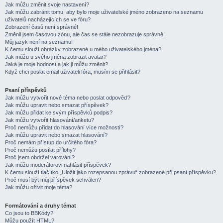
Jak můžu změnit svoje nastavení?
Jak můžu zabránit tomu, aby bylo moje uživatelské jméno zobrazeno na seznamu
uživatelů nacházejících se ve fóru?
Zobrazení časů není správné!
Změnil jsem časovou zónu, ale čas se stále nezobrazuje správně!
Můj jazyk není na seznamu!
K čemu slouží obrázky zobrazené u mého uživatelského jména?
Jak můžu u svého jména zobrazit avatar?
Jaká je moje hodnost a jak ji můžu změnit?
Když chci poslat email uživateli fóra, musím se přihlásit?
Psaní příspěvků
Jak můžu vytvořit nové téma nebo poslat odpověď?
Jak můžu upravit nebo smazat příspěvek?
Jak můžu přidat ke svým příspěvků podpis?
Jak můžu vytvořit hlasování/anketu?
Proč nemůžu přidat do hlasování více možností?
Jak můžu upravit nebo smazat hlasování?
Proč nemám přístup do určitého fóra?
Proč nemůžu posílat přílohy?
Proč jsem obdržel varování?
Jak můžu moderátorovi nahlásit příspěvek?
K čemu slouží tlačítko „Uložit jako rozepsanou zprávu“ zobrazené při psaní příspěvku?
Proč musí být můj příspěvek schválen?
Jak můžu oživit moje téma?
Formátování a druhy témat
Co jsou to BBKódy?
Můžu použít HTML?