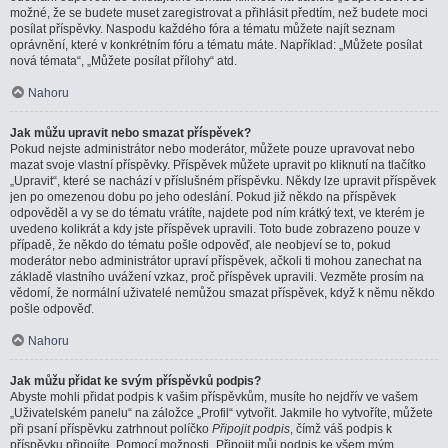
možné, že se budete muset zaregistrovat a přihlásit předtím, než budete moci
posílat příspěvky. Naspodu každého fóra a tématu můžete najít seznam
oprávnění, které v konkrétním fóru a tématu máte. Například: „Můžete posílat
nová témata“, „Můžete posílat přílohy“ atd.
Nahoru
Jak můžu upravit nebo smazat příspěvek?
Pokud nejste administrátor nebo moderátor, můžete pouze upravovat nebo
mazat svoje vlastní příspěvky. Příspěvek můžete upravit po kliknutí na tlačítko
„Upravit“, které se nachází v příslušném příspěvku. Někdy lze upravit příspěvek
jen po omezenou dobu po jeho odeslání. Pokud již někdo na příspěvek
odpověděl a vy se do tématu vrátíte, najdete pod ním krátký text, ve kterém je
uvedeno kolikrát a kdy jste příspěvek upravili. Toto bude zobrazeno pouze v
případě, že někdo do tématu pošle odpověď, ale neobjeví se to, pokud
moderátor nebo administrátor upraví příspěvek, ačkoli ti mohou zanechat na
základě vlastního uvážení vzkaz, proč příspěvek upravili. Vezměte prosím na
vědomí, že normální uživatelé nemůžou smazat příspěvek, když k němu někdo
pošle odpověď.
Nahoru
Jak můžu přidat ke svým příspěvků podpis?
Abyste mohli přidat podpis k vašim příspěvkům, musíte ho nejdřív ve vašem
„Uživatelském panelu“ na záložce „Profil“ vytvořit. Jakmile ho vytvoříte, můžete
při psaní příspěvku zatrhnout políčko
Připojit podpis
, čímž váš podpis k
příspěvku připojíte. Pomocí možnosti „Připojit můj podpis ke všem mým