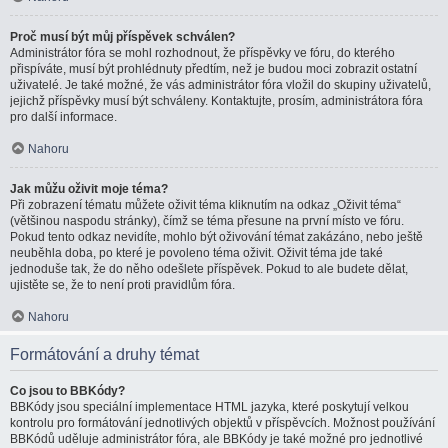
Proč musí být můj příspěvek schválen?
Administrátor fóra se mohl rozhodnout, že příspěvky ve fóru, do kterého
přispíváte, musí být prohlédnuty předtím, než je budou moci zobrazit ostatní
uživatelé. Je také možné, že vás administrátor fóra vložil do skupiny uživatelů,
jejichž příspěvky musí být schváleny. Kontaktujte, prosím, administrátora fóra
pro další informace.
Nahoru
Jak můžu oživit moje téma?
Při zobrazení tématu můžete oživit téma kliknutím na odkaz „Oživit téma“
(většinou naspodu stránky), čímž se téma přesune na první místo ve fóru.
Pokud tento odkaz nevidíte, mohlo být oživování témat zakázáno, nebo ještě
neuběhla doba, po které je povoleno téma oživit. Oživit téma jde také
jednoduše tak, že do něho odešlete příspěvek. Pokud to ale budete dělat,
ujistěte se, že to není proti pravidlům fóra.
Nahoru
Formátování a druhy témat
Co jsou to BBKódy?
BBKódy jsou speciální implementace HTML jazyka, které poskytují velkou
kontrolu pro formátování jednotlivých objektů v příspěvcích. Možnost používání
BBKódů uděluje administrátor fóra, ale BBKódy je také možné pro jednotlivé