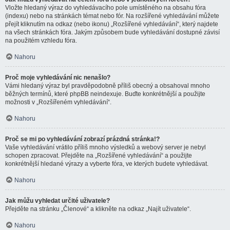
Vložte hledaný výraz do vyhledávacího pole umístěného na obsahu fóra
(indexu) nebo na stránkách témat nebo fór. Na rozšířené vyhledávání můžete
přejít kliknutím na odkaz (nebo ikonu) „Rozšířené vyhledávání“, který najdete
na všech stránkách fóra. Jakým způsobem bude vyhledávání dostupné závisí
na použitém vzhledu fóra.
Nahoru
Proč moje vyhledávání nic nenašlo?
Vámi hledaný výraz byl pravděpodobně příliš obecný a obsahoval mnoho
běžných termínů, které phpBB neindexuje. Buďte konkrétnější a použijte
možnosti v „Rozšířeném vyhledávání“.
Nahoru
Proč se mi po vyhledávání zobrazí prázdná stránka!?
Vaše vyhledávání vrátilo příliš mnoho výsledků a webový server je nebyl
schopen zpracovat. Přejděte na „Rozšířené vyhledávání“ a použijte
konkrétnější hledané výrazy a vyberte fóra, ve kterých budete vyhledávat.
Nahoru
Jak můžu vyhledat určité uživatele?
Přejděte na stránku „Členové“ a klikněte na odkaz „Najít uživatele“.
Nahoru