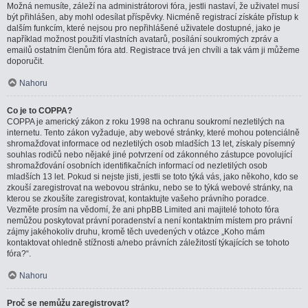
Možná nemusíte, záleží na administrátorovi fóra, jestli nastaví, že uživatel musí
být přihlášen, aby mohl odesílat příspěvky. Nicméně registrací získáte přístup k
dalším funkcím, které nejsou pro nepřihlášené uživatele dostupné, jako je
například možnost použití vlastních avatarů, posílání soukromých zpráv a
emailů ostatním členům fóra atd. Registrace trvá jen chvíli a tak vám ji můžeme
doporučit.
Nahoru
Co je to COPPA?
COPPA je americký zákon z roku 1998 na ochranu soukromí nezletilých na
internetu. Tento zákon vyžaduje, aby webové stránky, které mohou potenciálně
shromažďovat informace od nezletilých osob mladších 13 let, získaly písemný
souhlas rodičů nebo nějaké jiné potvrzení od zákonného zástupce povolující
shromažďování osobních identifikačních informací od nezletilých osob
mladších 13 let. Pokud si nejste jisti, jestli se toto týká vás, jako někoho, kdo se
zkouší zaregistrovat na webovou stránku, nebo se to týká webové stránky, na
kterou se zkoušíte zaregistrovat, kontaktujte vašeho právního poradce.
Vezměte prosím na vědomí, že ani phpBB Limited ani majitelé tohoto fóra
nemůžou poskytovat právní poradenství a není kontaktním místem pro právní
zájmy jakéhokoliv druhu, kromě těch uvedených v otázce „Koho mám
kontaktovat ohledně stížnosti a/nebo právních záležitostí týkajících se tohoto
fóra?“.
Nahoru
Proč se nemůžu zaregistrovat?