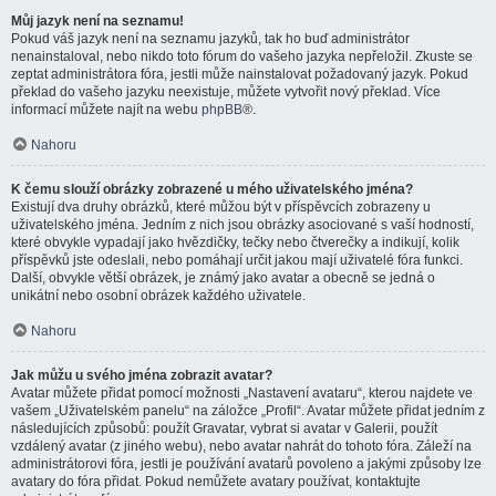
Můj jazyk není na seznamu!
Pokud váš jazyk není na seznamu jazyků, tak ho buď administrátor
nenainstaloval, nebo nikdo toto fórum do vašeho jazyka nepřeložil. Zkuste se
zeptat administrátora fóra, jestli může nainstalovat požadovaný jazyk. Pokud
překlad do vašeho jazyku neexistuje, můžete vytvořit nový překlad. Více
informací můžete najít na webu
phpBB
®.
Nahoru
K čemu slouží obrázky zobrazené u mého uživatelského jména?
Existují dva druhy obrázků, které můžou být v příspěvcích zobrazeny u
uživatelského jména. Jedním z nich jsou obrázky asociované s vaší hodností,
které obvykle vypadají jako hvězdičky, tečky nebo čtverečky a indikují, kolik
příspěvků jste odeslali, nebo pomáhají určit jakou mají uživatelé fóra funkci.
Další, obvykle větší obrázek, je známý jako avatar a obecně se jedná o
unikátní nebo osobní obrázek každého uživatele.
Nahoru
Jak můžu u svého jména zobrazit avatar?
Avatar můžete přidat pomocí možnosti „Nastavení avataru“, kterou najdete ve
vašem „Uživatelském panelu“ na záložce „Profil“. Avatar můžete přidat jedním z
následujících způsobů: použít Gravatar, vybrat si avatar v Galerii, použít
vzdálený avatar (z jiného webu), nebo avatar nahrát do tohoto fóra. Záleží na
administrátorovi fóra, jestli je používání avatarů povoleno a jakými způsoby lze
avatary do fóra přidat. Pokud nemůžete avatary používat, kontaktujte