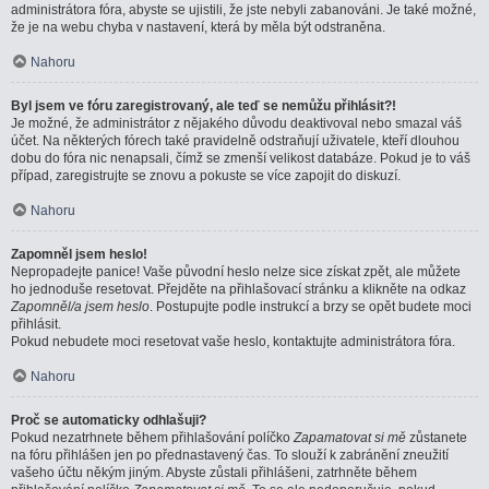
administrátora fóra, abyste se ujistili, že jste nebyli zabanováni. Je také možné,
že je na webu chyba v nastavení, která by měla být odstraněna.
Nahoru
Byl jsem ve fóru zaregistrovaný, ale teď se nemůžu přihlásit?!
Je možné, že administrátor z nějakého důvodu deaktivoval nebo smazal váš
účet. Na některých fórech také pravidelně odstraňují uživatele, kteří dlouhou
dobu do fóra nic nenapsali, čímž se zmenší velikost databáze. Pokud je to váš
případ, zaregistrujte se znovu a pokuste se více zapojit do diskuzí.
Nahoru
Zapomněl jsem heslo!
Nepropadejte panice! Vaše původní heslo nelze sice získat zpět, ale můžete
ho jednoduše resetovat. Přejděte na přihlašovací stránku a klikněte na odkaz
Zapomněl/a jsem heslo
. Postupujte podle instrukcí a brzy se opět budete moci
přihlásit.
Pokud nebudete moci resetovat vaše heslo, kontaktujte administrátora fóra.
Nahoru
Proč se automaticky odhlašuji?
Pokud nezatrhnete během přihlašování políčko
Zapamatovat si mě
zůstanete
na fóru přihlášen jen po přednastavený čas. To slouží k zabránění zneužití
vašeho účtu někým jiným. Abyste zůstali přihlášeni, zatrhněte během