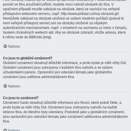
povolil ve fóru používání příloh, budete moci nahrát obrázek do fóra. V
opačném případě musíte odkázat na obrázek, který se nachází na veřejně
přístupném webovém serveru, např. http://www.priklad.cz/muj-obrazek.gif.
Nemůžete odkázat na obrázek uložený ve vašem vlastním počítači (pokud to
není veřejně přístupný server) ani na obrázky uložené za nějakým
autentizačním mechanizmem, např. v emailech na seznamu.cz nebo v Gmailu,
heslem chráněných webech atd. Aby se obrázek zobrazil, vložte adresu, která
k němu vede do BBKódu [img].
Nahoru
Co jsou to globální oznámení?
Globální oznámení obsahují důležité informace, a proto byste je měli vždy číst.
Globální oznámení jsou zobrazeny v každém fóru nahoře a ve vašem
uživatelském panelu. Oprávnění pro odeslání tématu jako globálního
oznámení jsou udělena administrátorem fóra.
Nahoru
Co jsou to oznámení?
Oznámení často obsahují důležité informace pro fórum, které právě čtete, a
proto byste je měli vždy číst. Oznámení jsou zobrazeny nahoře na každé
stránce fóra, do kterého byly odeslány. Podobně jako u globálních oznámení,
jsou oprávnění pro odeslání tématu jako oznámení udělována administrátorem
fóra.
Nahoru