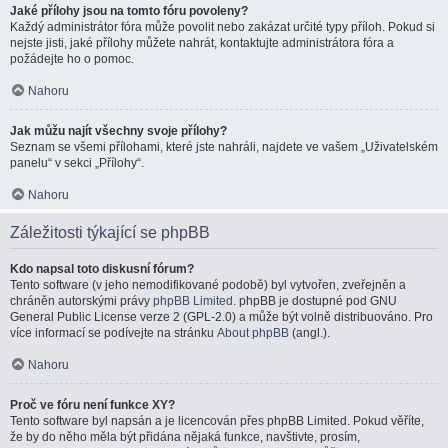
Jaké přílohy jsou na tomto fóru povoleny?
Každý administrátor fóra může povolit nebo zakázat určité typy příloh. Pokud si
nejste jisti, jaké přílohy můžete nahrát, kontaktujte administrátora fóra a
požádejte ho o pomoc.
Nahoru
Jak můžu najít všechny svoje přílohy?
Seznam se všemi přílohami, které jste nahráli, najdete ve vašem „Uživatelském
panelu“ v sekci „Přílohy“.
Nahoru
Záležitosti týkající se phpBB
Kdo napsal toto diskusní fórum?
Tento software (v jeho nemodifikované podobě) byl vytvořen, zveřejněn a
chráněn autorskými právy
phpBB Limited
. phpBB je dostupné pod GNU
General Public License verze 2 (GPL-2.0) a může být volně distribuováno. Pro
více informací se podívejte na stránku
About phpBB
(angl.).
Nahoru
Proč ve fóru není funkce XY?
Tento software byl napsán a je licencován přes phpBB Limited. Pokud věříte,
že by do něho měla být přidána nějaká funkce, navštivte, prosím,