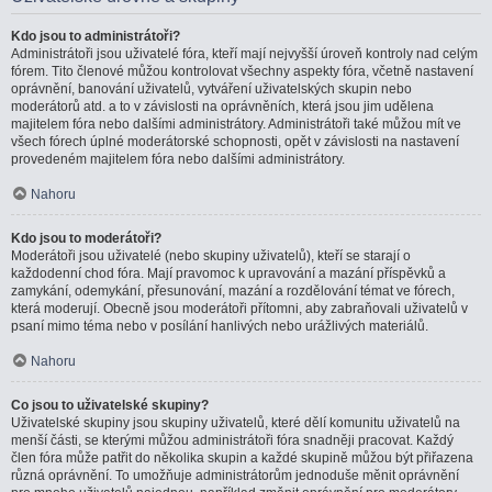
Kdo jsou to administrátoři?
Administrátoři jsou uživatelé fóra, kteří mají nejvyšší úroveň kontroly nad celým
fórem. Tito členové můžou kontrolovat všechny aspekty fóra, včetně nastavení
oprávnění, banování uživatelů, vytváření uživatelských skupin nebo
moderátorů atd. a to v závislosti na oprávněních, která jsou jim udělena
majitelem fóra nebo dalšími administrátory. Administrátoři také můžou mít ve
všech fórech úplné moderátorské schopnosti, opět v závislosti na nastavení
provedeném majitelem fóra nebo dalšími administrátory.
Nahoru
Kdo jsou to moderátoři?
Moderátoři jsou uživatelé (nebo skupiny uživatelů), kteří se starají o
každodenní chod fóra. Mají pravomoc k upravování a mazání příspěvků a
zamykání, odemykání, přesunování, mazání a rozdělování témat ve fórech,
která moderují. Obecně jsou moderátoři přítomni, aby zabraňovali uživatelů v
psaní mimo téma nebo v posílání hanlivých nebo urážlivých materiálů.
Nahoru
Co jsou to uživatelské skupiny?
Uživatelské skupiny jsou skupiny uživatelů, které dělí komunitu uživatelů na
menší části, se kterými můžou administrátoři fóra snadněji pracovat. Každý
člen fóra může patřit do několika skupin a každé skupině můžou být přiřazena
různá oprávnění. To umožňuje administrátorům jednoduše měnit oprávnění