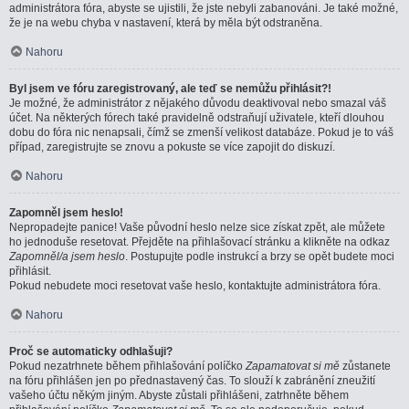
administrátora fóra, abyste se ujistili, že jste nebyli zabanováni. Je také možné,
že je na webu chyba v nastavení, která by měla být odstraněna.
Nahoru
Byl jsem ve fóru zaregistrovaný, ale teď se nemůžu přihlásit?!
Je možné, že administrátor z nějakého důvodu deaktivoval nebo smazal váš
účet. Na některých fórech také pravidelně odstraňují uživatele, kteří dlouhou
dobu do fóra nic nenapsali, čímž se zmenší velikost databáze. Pokud je to váš
případ, zaregistrujte se znovu a pokuste se více zapojit do diskuzí.
Nahoru
Zapomněl jsem heslo!
Nepropadejte panice! Vaše původní heslo nelze sice získat zpět, ale můžete
ho jednoduše resetovat. Přejděte na přihlašovací stránku a klikněte na odkaz
Zapomněl/a jsem heslo
. Postupujte podle instrukcí a brzy se opět budete moci
přihlásit.
Pokud nebudete moci resetovat vaše heslo, kontaktujte administrátora fóra.
Nahoru
Proč se automaticky odhlašuji?
Pokud nezatrhnete během přihlašování políčko
Zapamatovat si mě
zůstanete
na fóru přihlášen jen po přednastavený čas. To slouží k zabránění zneužití
vašeho účtu někým jiným. Abyste zůstali přihlášeni, zatrhněte během