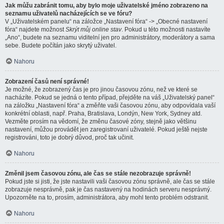
Jak můžu zabránit tomu, aby bylo moje uživatelské jméno zobrazeno na
seznamu uživatelů nacházejících se ve fóru?
V „Uživatelském panelu“ na záložce „Nastavení fóra“ -> „Obecné nastavení
fóra“ najdete možnost
Skrýt můj online stav
. Pokud u této možnosti nastavíte
„Ano“, budete na seznamu viditelní jen pro administrátory, moderátory a sama
sebe. Budete počítán jako skrytý uživatel.
Nahoru
Zobrazení časů není správné!
Je možné, že zobrazený čas je pro jinou časovou zónu, než ve které se
nacházíte. Pokud se jedná o tento případ, přejděte na váš „Uživatelský panel“
na záložku „Nastavení fóra“ a změňte vaši časovou zónu, aby odpovídala vaší
konkrétní oblasti, např. Praha, Bratislava, Londýn, New York, Sydney atd.
Vezměte prosím na vědomí, že změnu časové zóny, stejně jako většinu
nastavení, můžou provádět jen zaregistrovaní uživatelé. Pokud ještě nejste
registrováni, toto je dobrý důvod, proč tak učinit.
Nahoru
Změnil jsem časovou zónu, ale čas se stále nezobrazuje správně!
Pokud jste si jisti, že jste nastavili vaši časovou zónu správně, ale čas se stále
zobrazuje nesprávně, pak je čas nastavený na hodinách serveru nesprávný.
Upozorněte na to, prosím, administrátora, aby mohl tento problém odstranit.
Nahoru