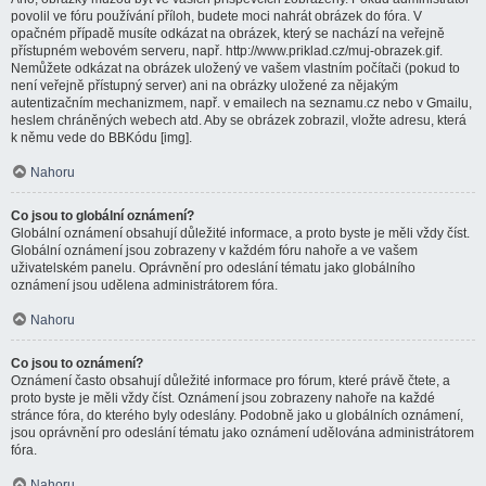
povolil ve fóru používání příloh, budete moci nahrát obrázek do fóra. V
opačném případě musíte odkázat na obrázek, který se nachází na veřejně
přístupném webovém serveru, např. http://www.priklad.cz/muj-obrazek.gif.
Nemůžete odkázat na obrázek uložený ve vašem vlastním počítači (pokud to
není veřejně přístupný server) ani na obrázky uložené za nějakým
autentizačním mechanizmem, např. v emailech na seznamu.cz nebo v Gmailu,
heslem chráněných webech atd. Aby se obrázek zobrazil, vložte adresu, která
k němu vede do BBKódu [img].
Nahoru
Co jsou to globální oznámení?
Globální oznámení obsahují důležité informace, a proto byste je měli vždy číst.
Globální oznámení jsou zobrazeny v každém fóru nahoře a ve vašem
uživatelském panelu. Oprávnění pro odeslání tématu jako globálního
oznámení jsou udělena administrátorem fóra.
Nahoru
Co jsou to oznámení?
Oznámení často obsahují důležité informace pro fórum, které právě čtete, a
proto byste je měli vždy číst. Oznámení jsou zobrazeny nahoře na každé
stránce fóra, do kterého byly odeslány. Podobně jako u globálních oznámení,
jsou oprávnění pro odeslání tématu jako oznámení udělována administrátorem
fóra.
Nahoru