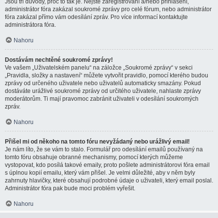
Jsou tři důvody, proč to tak je. Nejste zaregistrovaní a/nebo přihlášení,
administrátor fóra zakázal soukromé zprávy pro celé fórum, nebo administrátor
fóra zakázal přímo vám odesílání zpráv. Pro více informací kontaktujte
administrátora fóra.
Nahoru
Dostávám nechtěné soukromé zprávy!
Ve vašem „Uživatelském panelu“ na záložce „Soukromé zprávy“ v sekci
„Pravidla, složky a nastavení“ můžete vytvořit pravidlo, pomocí kterého budou
zprávy od určeného uživatele nebo uživatelů automaticky smazány. Pokud
dostáváte urážlivé soukromé zprávy od určitého uživatele, nahlaste zprávy
moderátorům. Ti mají pravomoc zabránit uživateli v odesílání soukromých
zpráv.
Nahoru
Přišel mi od někoho na tomto fóru nevyžádaný nebo urážlivý email!
Je nám líto, že se vám to stalo. Formulář pro odesílání emailů používaný na
tomto fóru obsahuje obranné mechanismy, pomocí kterých můžeme
vystopovat, kdo posílá takové emaily, proto pošlete administrátorovi fóra email
s úplnou kopií emailu, který vám přišel. Je velmi důležité, aby v něm byly
zahrnuty hlavičky, které obsahují podrobné údaje o uživateli, který email poslal.
Administrátor fóra pak bude moci problém vyřešit.
Nahoru