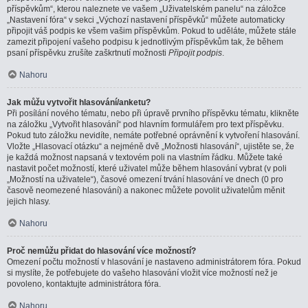
příspěvkům“, kterou naleznete ve vašem „Uživatelském panelu“ na záložce
„Nastavení fóra“ v sekci „Výchozí nastavení příspěvků“ můžete automaticky
připojit váš podpis ke všem vašim příspěvkům. Pokud to uděláte, můžete stále
zamezit připojení vašeho podpisu k jednotlivým příspěvkům tak, že během
psaní příspěvku zrušíte zaškrtnutí možnosti
Připojit podpis
.
Nahoru
Jak můžu vytvořit hlasování/anketu?
Při posílání nového tématu, nebo při úpravě prvního příspěvku tématu, klikněte
na záložku „Vytvořit hlasování“ pod hlavním formulářem pro text příspěvku.
Pokud tuto záložku nevidíte, nemáte potřebné oprávnění k vytvoření hlasování.
Vložte „Hlasovací otázku“ a nejméně dvě „Možnosti hlasování“, ujistěte se, že
je každá možnost napsaná v textovém poli na vlastním řádku. Můžete také
nastavit počet možností, které uživatel může během hlasování vybrat (v poli
„Možností na uživatele“), časové omezení trvání hlasování ve dnech (0 pro
časově neomezené hlasování) a nakonec můžete povolit uživatelům měnit
jejich hlasy.
Nahoru
Proč nemůžu přidat do hlasování více možností?
Omezení počtu možností v hlasování je nastaveno administrátorem fóra. Pokud
si myslíte, že potřebujete do vašeho hlasování vložit více možností než je
povoleno, kontaktujte administrátora fóra.
Nahoru