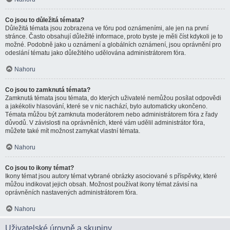
Co jsou to důležitá témata?
Důležitá témata jsou zobrazena ve fóru pod oznámeními, ale jen na první
stránce. Často obsahují důležité informace, proto byste je měli číst kdykoli je to
možné. Podobně jako u oznámení a globálních oznámení, jsou oprávnění pro
odeslání tématu jako důležitého udělována administrátorem fóra.
Nahoru
Co jsou to zamknutá témata?
Zamknutá témata jsou témata, do kterých uživatelé nemůžou posílat odpovědi
a jakékoliv hlasování, které se v nic nachází, bylo automaticky ukončeno.
Témata můžou být zamknuta moderátorem nebo administrátorem fóra z řady
důvodů. V závislosti na oprávněních, které vám udělil administrátor fóra,
můžete také mít možnost zamykat vlastní témata.
Nahoru
Co jsou to ikony témat?
Ikony témat jsou autory témat vybrané obrázky asociované s příspěvky, které
můžou indikovat jejich obsah. Možnost používat ikony témat závisí na
oprávněních nastavených administrátorem fóra.
Nahoru
Uživatelské úrovně a skupiny