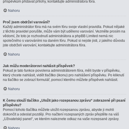
příspěvkům přidávat přílohy, kontaktujte administrátora fóra.
Nahoru
Proč jsem obdržel varování?
Každý administrátor fóra má na svém fóru svoje vlastní pravidla. Pokud nějaké
z těchto pravidel porušíte, může vám být uděleno varování. Vezměte prosím na
vědomí, že toto je rozhodnutí administrátora a phpBB Limited nemá nic
společného s varováními na daném fóru. Pokud si nejste jisti, z jakého důvodu
jste obdrželi varování, kontaktujte administrátora fóra.
Nahoru
Jak můžu moderátorovi nahlásit příspěvek?
Pokud je tato funkce povolena administrátorem fóra, měli byste v příspěvku,
který chcete nahlásit, vidět tlačítko (ikonu) pro nahlášení příspěvku. Po kliknutí
na tlačítko se zobrazí formulář, pomocí kterého můžete příspěvek nahlásit.
Nahoru
K čemu slouží tlačítko „Uložit jako rozepsanou zprávu“ zobrazené při psaní
příspěvku?
Pomocí tohoto tlačítka můžete uložit rozepsanou zprávu, abyste ji mohli
dokončit a odeslat později. Pro načtení rozepsaných zpráv přejděte na váš
„Uživatelský panel“, ve kterém naleznete odkaz na vaše rozepsané zprávy.
Nahoru