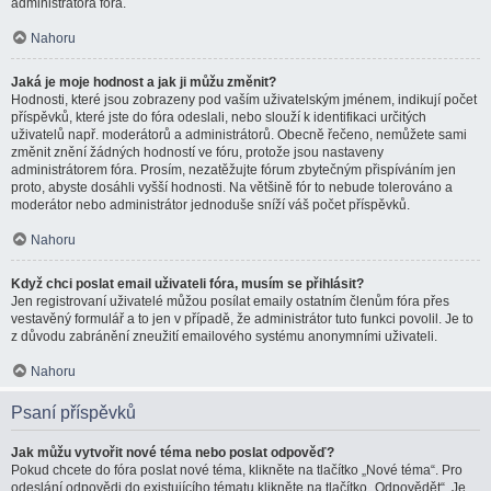
administrátora fóra.
Nahoru
Jaká je moje hodnost a jak ji můžu změnit?
Hodnosti, které jsou zobrazeny pod vaším uživatelským jménem, indikují počet
příspěvků, které jste do fóra odeslali, nebo slouží k identifikaci určitých
uživatelů např. moderátorů a administrátorů. Obecně řečeno, nemůžete sami
změnit znění žádných hodností ve fóru, protože jsou nastaveny
administrátorem fóra. Prosím, nezatěžujte fórum zbytečným přispíváním jen
proto, abyste dosáhli vyšší hodnosti. Na většině fór to nebude tolerováno a
moderátor nebo administrátor jednoduše sníží váš počet příspěvků.
Nahoru
Když chci poslat email uživateli fóra, musím se přihlásit?
Jen registrovaní uživatelé můžou posílat emaily ostatním členům fóra přes
vestavěný formulář a to jen v případě, že administrátor tuto funkci povolil. Je to
z důvodu zabránění zneužití emailového systému anonymními uživateli.
Nahoru
Psaní příspěvků
Jak můžu vytvořit nové téma nebo poslat odpověď?
Pokud chcete do fóra poslat nové téma, klikněte na tlačítko „Nové téma“. Pro
odeslání odpovědi do existujícího tématu klikněte na tlačítko „Odpovědět“. Je