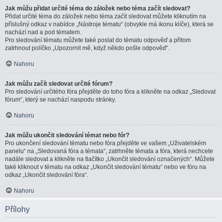
Jak můžu přidat určité téma do záložek nebo téma začít sledovat?
Přidat určité téma do záložek nebo téma začít sledovat můžete kliknutím na
příslušný odkaz v nabídce „Nástroje tématu“ (obvykle má ikonu klíče), která se
nachází nad a pod tématem.
Pro sledování tématu můžete také poslat do tématu odpověď a přitom
zatrhnout políčko „Upozornit mě, když někdo pošle odpověď“.
Nahoru
Jak můžu začít sledovat určité fórum?
Pro sledování určitého fóra přejděte do toho fóra a klikněte na odkaz „Sledovat
fórum“, který se nachází naspodu stránky.
Nahoru
Jak můžu ukončit sledování témat nebo fór?
Pro ukončení sledování tématu nebo fóra přejděte ve vašem „Uživatelském
panelu“ na „Sledovaná fóra a témata“, zatrhněte témata a fóra, která nechcete
nadále sledovat a klikněte na tlačítko „Ukončit sledování označených“. Můžete
také kliknout v tématu na odkaz „Ukončit sledování tématu“ nebo ve fóru na
odkaz „Ukončit sledování fóra“.
Nahoru
Přílohy