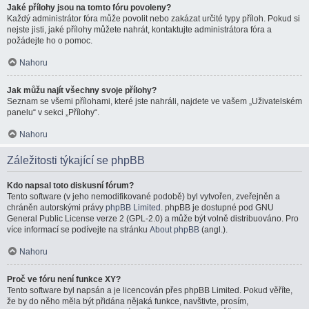
Jaké přílohy jsou na tomto fóru povoleny?
Každý administrátor fóra může povolit nebo zakázat určité typy příloh. Pokud si
nejste jisti, jaké přílohy můžete nahrát, kontaktujte administrátora fóra a
požádejte ho o pomoc.
Nahoru
Jak můžu najít všechny svoje přílohy?
Seznam se všemi přílohami, které jste nahráli, najdete ve vašem „Uživatelském
panelu“ v sekci „Přílohy“.
Nahoru
Záležitosti týkající se phpBB
Kdo napsal toto diskusní fórum?
Tento software (v jeho nemodifikované podobě) byl vytvořen, zveřejněn a
chráněn autorskými právy
phpBB Limited
. phpBB je dostupné pod GNU
General Public License verze 2 (GPL-2.0) a může být volně distribuováno. Pro
více informací se podívejte na stránku
About phpBB
(angl.).
Nahoru
Proč ve fóru není funkce XY?
Tento software byl napsán a je licencován přes phpBB Limited. Pokud věříte,
že by do něho měla být přidána nějaká funkce, navštivte, prosím,