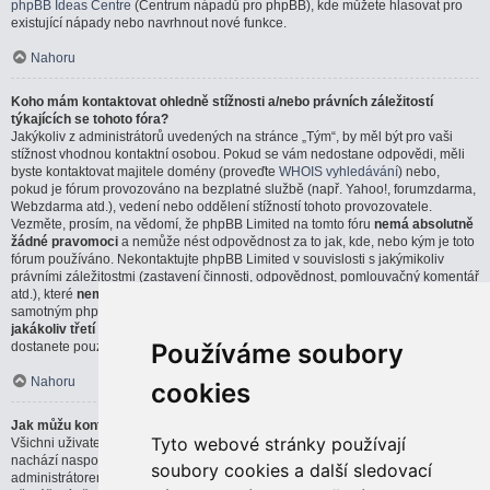
phpBB Ideas Centre
(Centrum nápadů pro phpBB), kde můžete hlasovat pro
existující nápady nebo navrhnout nové funkce.
Nahoru
Koho mám kontaktovat ohledně stížnosti a/nebo právních záležitostí
týkajících se tohoto fóra?
Jakýkoliv z administrátorů uvedených na stránce „Tým“, by měl být pro vaši
stížnost vhodnou kontaktní osobou. Pokud se vám nedostane odpovědi, měli
byste kontaktovat majitele domény (proveďte
WHOIS vyhledávání
) nebo,
pokud je fórum provozováno na bezplatné službě (např. Yahoo!, forumzdarma,
Webzdarma atd.), vedení nebo oddělení stížností tohoto provozovatele.
Vezměte, prosím, na vědomí, že phpBB Limited na tomto fóru
nemá absolutně
žádné pravomoci
a nemůže nést odpovědnost za to jak, kde, nebo kým je toto
fórum používáno. Nekontaktujte phpBB Limited v souvislosti s jakýmikoliv
právními záležitostmi (zastavení činnosti, odpovědnost, pomlouvačný komentář
atd.), které
nemají přímou souvislost
s webem phpBB.com, nebo se
samotným phpBB softwarem. Pokud pošlete email phpBB Limited týkající se
jakákoliv třetí strany
, která používá tento software, můžete očekávat, že
Používáme soubory
dostanete pouze strohou, nebo vůbec žádnou odpověď.
Nahoru
cookies
Jak můžu kontaktovat administrátora fóra?
Tyto webové stránky používají
Všichni uživatelé fóra můžou použít formulář „Kontaktujte nás“, který se
nachází naspodu všech stránek, pokud je tato možnost povolena
soubory cookies a další sledovací
administrátorem fóra.