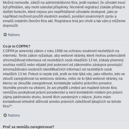
Možná nemusíte, záleží na administrátorovi fóra, jestli nastaví, že uživatel musí
být přihlášen, aby mohl odesílat příspěvky. Nicméně registrací získáte přístup k
dalším funkcím, které nejsou pro nepřihlášené uživatele dostupné, jako je
například možnost použití vlastních avatarů, posílání soukromých zpráv a
emailů ostatním členům fóra atd. Registrace trvá jen chvíli a tak vám ji můžeme
doporučit.
Nahoru
Co je to COPPA?
COPPA je americký zákon z roku 1998 na ochranu soukromí nezletilých na
internetu. Tento zákon vyžaduje, aby webové stránky, které mohou potenciálně
shromažďovat informace od nezletilých osob mladších 13 let, získaly písemný
souhlas rodičů nebo nějaké jiné potvrzení od zákonného zástupce povolující
shromažďování osobních identifikačních informací od nezletilých osob
mladších 13 let. Pokud si nejste jisti, jestli se toto týká vás, jako někoho, kdo se
zkouší zaregistrovat na webovou stránku, nebo se to týká webové stránky, na
kterou se zkoušíte zaregistrovat, kontaktujte vašeho právního poradce.
Vezměte prosím na vědomí, že ani phpBB Limited ani majitelé tohoto fóra
nemůžou poskytovat právní poradenství a není kontaktním místem pro právní
zájmy jakéhokoliv druhu, kromě těch uvedených v otázce „Koho mám
kontaktovat ohledně stížnosti a/nebo právních záležitostí týkajících se tohoto
fóra?“.
Nahoru
Proč se nemůžu zaregistrovat?