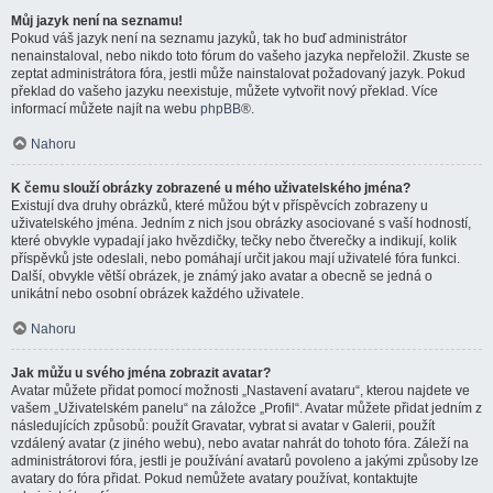
Můj jazyk není na seznamu!
Pokud váš jazyk není na seznamu jazyků, tak ho buď administrátor
nenainstaloval, nebo nikdo toto fórum do vašeho jazyka nepřeložil. Zkuste se
zeptat administrátora fóra, jestli může nainstalovat požadovaný jazyk. Pokud
překlad do vašeho jazyku neexistuje, můžete vytvořit nový překlad. Více
informací můžete najít na webu
phpBB
®.
Nahoru
K čemu slouží obrázky zobrazené u mého uživatelského jména?
Existují dva druhy obrázků, které můžou být v příspěvcích zobrazeny u
uživatelského jména. Jedním z nich jsou obrázky asociované s vaší hodností,
které obvykle vypadají jako hvězdičky, tečky nebo čtverečky a indikují, kolik
příspěvků jste odeslali, nebo pomáhají určit jakou mají uživatelé fóra funkci.
Další, obvykle větší obrázek, je známý jako avatar a obecně se jedná o
unikátní nebo osobní obrázek každého uživatele.
Nahoru
Jak můžu u svého jména zobrazit avatar?
Avatar můžete přidat pomocí možnosti „Nastavení avataru“, kterou najdete ve
vašem „Uživatelském panelu“ na záložce „Profil“. Avatar můžete přidat jedním z
následujících způsobů: použít Gravatar, vybrat si avatar v Galerii, použít
vzdálený avatar (z jiného webu), nebo avatar nahrát do tohoto fóra. Záleží na
administrátorovi fóra, jestli je používání avatarů povoleno a jakými způsoby lze
avatary do fóra přidat. Pokud nemůžete avatary používat, kontaktujte