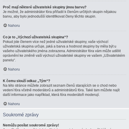
Proč mají některé uživatelské skupiny jinou barvu?
Je možné, že administrátor fóra přiřadil k členům určitých skupin nějakou
barvu, aby bylo jednodušší identifikovat členy těchto skupin.
Nahoru
Co je to „Výchozí uživatelská skupina“?
Pokud jste členem více než jedné uživatelské skupiny, vaše výchozí
uživatelská skupina určuje, jaká a barva a hodnost skupiny by měla být u
vašeho uživatelského jména zobrazena. Administrátor fóra vám může udělit
oprávnění ke změně vaší výchozí uživatelské skupiny ve vašem „Uživatelském
panelu“.
Nahoru
K čemu slouží odkaz „Tým“?
Na této stránce můžete zobrazit seznam členů starajících se o chod nebo
vedení fóra včetně moderátorů a administrátorů fóra. Také tam můžete najít
další informace jako například, která fóra moderátoři moderují.
Nahoru
Soukromé zprávy
Nemůžu posílat soukromé zprávy!