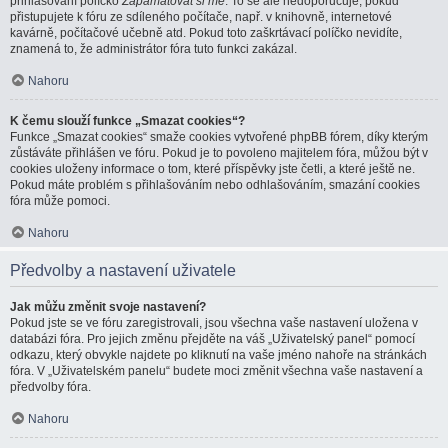
přihlašování políčko
Zapamatovat si mě
. To se ale nedoporučuje, pokud
přistupujete k fóru ze sdíleného počítače, např. v knihovně, internetové
kavárně, počítačové učebně atd. Pokud toto zaškrtávací políčko nevidíte,
znamená to, že administrátor fóra tuto funkci zakázal.
Nahoru
K čemu slouží funkce „Smazat cookies“?
Funkce „Smazat cookies“ smaže cookies vytvořené phpBB fórem, díky kterým
zůstáváte přihlášen ve fóru. Pokud je to povoleno majitelem fóra, můžou být v
cookies uloženy informace o tom, které příspěvky jste četli, a které ještě ne.
Pokud máte problém s přihlašováním nebo odhlašováním, smazání cookies
fóra může pomoci.
Nahoru
Předvolby a nastavení uživatele
Jak můžu změnit svoje nastavení?
Pokud jste se ve fóru zaregistrovali, jsou všechna vaše nastavení uložena v
databázi fóra. Pro jejich změnu přejděte na váš „Uživatelský panel“ pomocí
odkazu, který obvykle najdete po kliknutí na vaše jméno nahoře na stránkách
fóra. V „Uživatelském panelu“ budete moci změnit všechna vaše nastavení a
předvolby fóra.
Nahoru