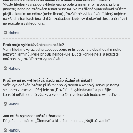
Vložte hledaný výraz do vyhledávacího pole umístěného na obsahu fóra
(indexu) nebo na stránkách témat nebo fór. Na rozšířené vyhledávání můžete
přejít kliknutím na odkaz (nebo ikonu) „Rozšířené vyhledávání“, který najdete
na všech stránkách fóra. Jakým způsobem bude vyhledávání dostupné závisí
na použitém vzhledu fóra.
Nahoru
Proč moje vyhledávání nic nenašlo?
Vámi hledaný výraz byl pravděpodobně příliš obecný a obsahoval mnoho
běžných termínů, které phpBB neindexuje. Buďte konkrétnější a použijte
možnosti v „Rozšířeném vyhledávání“.
Nahoru
Proč se mi po vyhledávání zobrazí prázdná stránka!?
Vaše vyhledávání vrátilo příliš mnoho výsledků a webový server je nebyl
schopen zpracovat. Přejděte na „Rozšířené vyhledávání“ a použijte
konkrétnější hledané výrazy a vyberte fóra, ve kterých budete vyhledávat.
Nahoru
Jak můžu vyhledat určité uživatele?
Přejděte na stránku „Členové“ a klikněte na odkaz „Najít uživatele“.
Nahoru