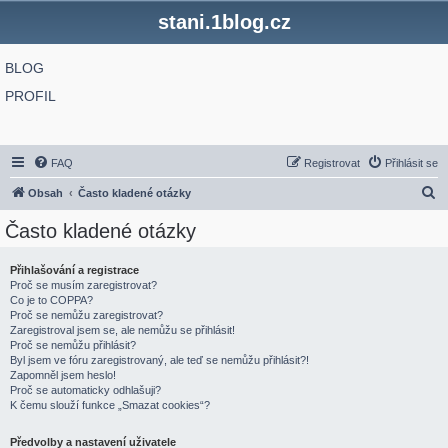
stani.1blog.cz
BLOG
PROFIL
FAQ
Registrovat
Přihlásit se
H
Obsah
Často kladené otázky
l
Často kladené otázky
e
d
Přihlašování a registrace
Proč se musím zaregistrovat?
a
Co je to COPPA?
t
Proč se nemůžu zaregistrovat?
Zaregistroval jsem se, ale nemůžu se přihlásit!
Proč se nemůžu přihlásit?
Byl jsem ve fóru zaregistrovaný, ale teď se nemůžu přihlásit?!
Zapomněl jsem heslo!
Proč se automaticky odhlašuji?
K čemu slouží funkce „Smazat cookies“?
Předvolby a nastavení uživatele