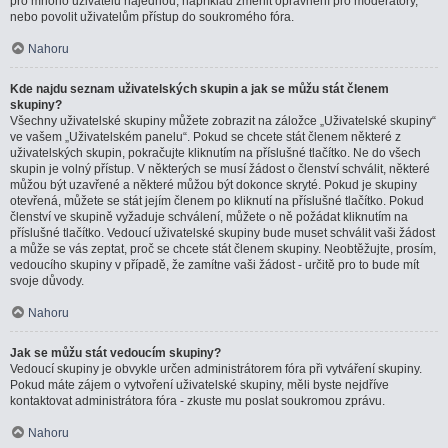
pro mnoho uživatelů najednou, například změnit oprávnění pro moderátory,
nebo povolit uživatelům přístup do soukromého fóra.
Nahoru
Kde najdu seznam uživatelských skupin a jak se můžu stát členem
skupiny?
Všechny uživatelské skupiny můžete zobrazit na záložce „Uživatelské skupiny“
ve vašem „Uživatelském panelu“. Pokud se chcete stát členem některé z
uživatelských skupin, pokračujte kliknutím na příslušné tlačítko. Ne do všech
skupin je volný přístup. V některých se musí žádost o členství schválit, některé
můžou být uzavřené a některé můžou být dokonce skryté. Pokud je skupiny
otevřená, můžete se stát jejím členem po kliknutí na příslušné tlačítko. Pokud
členství ve skupině vyžaduje schválení, můžete o ně požádat kliknutím na
příslušné tlačítko. Vedoucí uživatelské skupiny bude muset schválit vaši žádost
a může se vás zeptat, proč se chcete stát členem skupiny. Neobtěžujte, prosím,
vedoucího skupiny v případě, že zamítne vaši žádost - určitě pro to bude mít
svoje důvody.
Nahoru
Jak se můžu stát vedoucím skupiny?
Vedoucí skupiny je obvykle určen administrátorem fóra při vytváření skupiny.
Pokud máte zájem o vytvoření uživatelské skupiny, měli byste nejdříve
kontaktovat administrátora fóra - zkuste mu poslat soukromou zprávu.
Nahoru