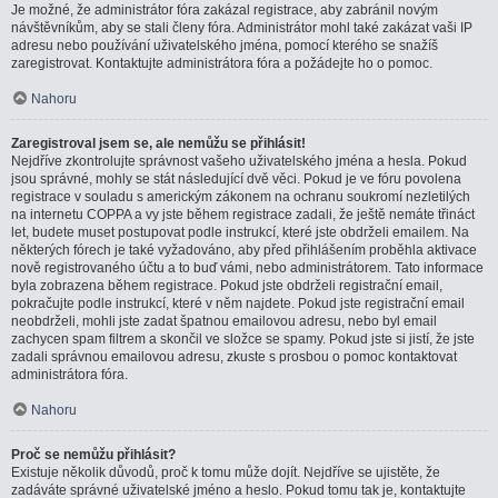
Je možné, že administrátor fóra zakázal registrace, aby zabránil novým
návštěvníkům, aby se stali členy fóra. Administrátor mohl také zakázat vaši IP
adresu nebo používání uživatelského jména, pomocí kterého se snažíš
zaregistrovat. Kontaktujte administrátora fóra a požádejte ho o pomoc.
Nahoru
Zaregistroval jsem se, ale nemůžu se přihlásit!
Nejdříve zkontrolujte správnost vašeho uživatelského jména a hesla. Pokud
jsou správné, mohly se stát následující dvě věci. Pokud je ve fóru povolena
registrace v souladu s americkým zákonem na ochranu soukromí nezletilých
na internetu COPPA a vy jste během registrace zadali, že ještě nemáte třináct
let, budete muset postupovat podle instrukcí, které jste obdrželi emailem. Na
některých fórech je také vyžadováno, aby před přihlášením proběhla aktivace
nově registrovaného účtu a to buď vámi, nebo administrátorem. Tato informace
byla zobrazena během registrace. Pokud jste obdrželi registrační email,
pokračujte podle instrukcí, které v něm najdete. Pokud jste registrační email
neobdrželi, mohli jste zadat špatnou emailovou adresu, nebo byl email
zachycen spam filtrem a skončil ve složce se spamy. Pokud jste si jistí, že jste
zadali správnou emailovou adresu, zkuste s prosbou o pomoc kontaktovat
administrátora fóra.
Nahoru
Proč se nemůžu přihlásit?
Existuje několik důvodů, proč k tomu může dojít. Nejdříve se ujistěte, že
zadáváte správné uživatelské jméno a heslo. Pokud tomu tak je, kontaktujte