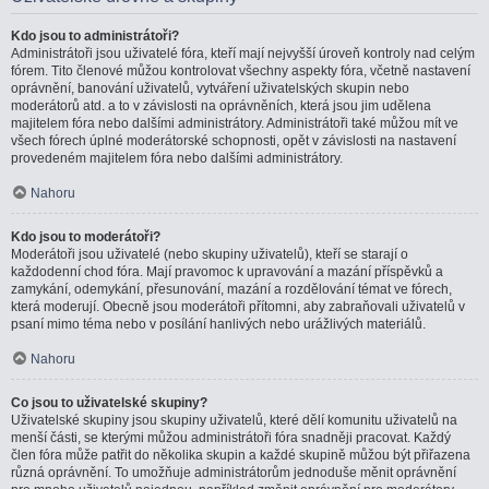
Kdo jsou to administrátoři?
Administrátoři jsou uživatelé fóra, kteří mají nejvyšší úroveň kontroly nad celým
fórem. Tito členové můžou kontrolovat všechny aspekty fóra, včetně nastavení
oprávnění, banování uživatelů, vytváření uživatelských skupin nebo
moderátorů atd. a to v závislosti na oprávněních, která jsou jim udělena
majitelem fóra nebo dalšími administrátory. Administrátoři také můžou mít ve
všech fórech úplné moderátorské schopnosti, opět v závislosti na nastavení
provedeném majitelem fóra nebo dalšími administrátory.
Nahoru
Kdo jsou to moderátoři?
Moderátoři jsou uživatelé (nebo skupiny uživatelů), kteří se starají o
každodenní chod fóra. Mají pravomoc k upravování a mazání příspěvků a
zamykání, odemykání, přesunování, mazání a rozdělování témat ve fórech,
která moderují. Obecně jsou moderátoři přítomni, aby zabraňovali uživatelů v
psaní mimo téma nebo v posílání hanlivých nebo urážlivých materiálů.
Nahoru
Co jsou to uživatelské skupiny?
Uživatelské skupiny jsou skupiny uživatelů, které dělí komunitu uživatelů na
menší části, se kterými můžou administrátoři fóra snadněji pracovat. Každý
člen fóra může patřit do několika skupin a každé skupině můžou být přiřazena
různá oprávnění. To umožňuje administrátorům jednoduše měnit oprávnění