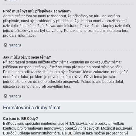
Proč musí být můj příspěvek schválen?
Administrátor fóra se mohl rozhodnout, že příspěvky ve fóru, do kterého
přispíváte, musí být prohlédnuty předtím, než je budou moci zobrazit ostatní
uživatelé. Je také možné, že vás administrátor fóra vložil do skupiny uživatelů,
jejichž příspěvky musí být schváleny. Kontaktujte, prosím, administrátora fóra
pro další informace.
Nahoru
Jak můžu oživit moje téma?
Při zobrazení tématu můžete oživit téma kliknutím na odkaz „Oživit téma“
(většinou naspodu stránky), čímž se téma přesune na první místo ve fóru.
Pokud tento odkaz nevidíte, mohlo být oživování témat zakázáno, nebo ještě
neuběhla doba, po které je povoleno téma oživit. Oživit téma jde také
jednoduše tak, že do něho odešlete příspěvek. Pokud to ale budete dělat,
ujistěte se, že to není proti pravidlům fóra.
Nahoru
Formátování a druhy témat
Co jsou to BBKódy?
BBKódy jsou speciální implementace HTML jazyka, které poskytují velkou
kontrolu pro formátování jednotlivých objektů v příspěvcích. Možnost používání
BBKódů uděluje administrátor fóra, ale BBKódy je také možné pro jednotlivé