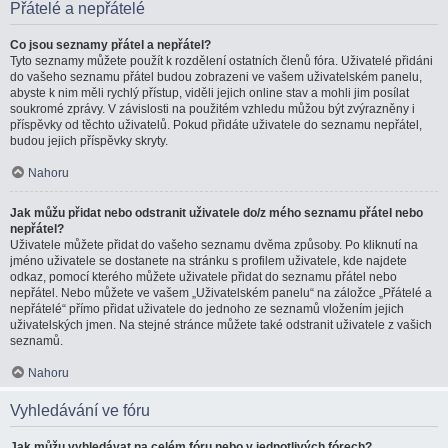
Přátelé a nepřátelé
Co jsou seznamy přátel a nepřátel?
Tyto seznamy můžete použít k rozdělení ostatních členů fóra. Uživatelé přidáni
do vašeho seznamu přátel budou zobrazeni ve vašem uživatelském panelu,
abyste k nim měli rychlý přístup, viděli jejich online stav a mohli jim posílat
soukromé zprávy. V závislosti na použitém vzhledu můžou být zvýrazněny i
příspěvky od těchto uživatelů. Pokud přidáte uživatele do seznamu nepřátel,
budou jejich příspěvky skryty.
Nahoru
Jak můžu přidat nebo odstranit uživatele do/z mého seznamu přátel nebo
nepřátel?
Uživatele můžete přidat do vašeho seznamu dvěma způsoby. Po kliknutí na
jméno uživatele se dostanete na stránku s profilem uživatele, kde najdete
odkaz, pomocí kterého můžete uživatele přidat do seznamu přátel nebo
nepřátel. Nebo můžete ve vašem „Uživatelském panelu“ na záložce „Přátelé a
nepřátelé“ přímo přidat uživatele do jednoho ze seznamů vložením jejich
uživatelských jmen. Na stejné stránce můžete také odstranit uživatele z vašich
seznamů.
Nahoru
Vyhledávání ve fóru
Jak můžu vyhledávat na celém fóru nebo v jednotlivých fórech?