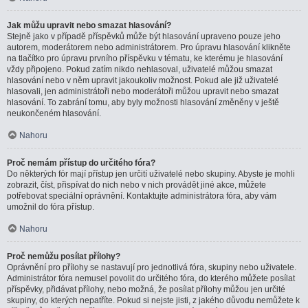
Jak můžu upravit nebo smazat hlasování?
Stejně jako v případě příspěvků může být hlasování upraveno pouze jeho
autorem, moderátorem nebo administrátorem. Pro úpravu hlasování klikněte
na tlačítko pro úpravu prvního příspěvku v tématu, ke kterému je hlasování
vždy připojeno. Pokud zatím nikdo nehlasoval, uživatelé můžou smazat
hlasování nebo v něm upravit jakoukoliv možnost. Pokud ale již uživatelé
hlasovali, jen administrátoři nebo moderátoři můžou upravit nebo smazat
hlasování. To zabrání tomu, aby byly možnosti hlasování změněny v ještě
neukončeném hlasování.
Nahoru
Proč nemám přístup do určitého fóra?
Do některých fór mají přístup jen určití uživatelé nebo skupiny. Abyste je mohli
zobrazit, číst, přispívat do nich nebo v nich provádět jiné akce, můžete
potřebovat speciální oprávnění. Kontaktujte administrátora fóra, aby vám
umožnil do fóra přístup.
Nahoru
Proč nemůžu posílat přílohy?
Oprávnění pro přílohy se nastavují pro jednotlivá fóra, skupiny nebo uživatele.
Administrátor fóra nemusel povolit do určitého fóra, do kterého můžete posílat
příspěvky, přidávat přílohy, nebo možná, že posílat přílohy můžou jen určité
skupiny, do kterých nepatříte. Pokud si nejste jisti, z jakého důvodu nemůžete k