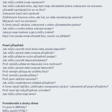
Jak můžu změnit svoje nastavení?
Jak můžu zabránit tomu, aby bylo moje uživatelské jméno zobrazeno na seznamu
uživatelů nacházejících se ve fóru?
Zobrazení časů není správné!
Změnil jsem časovou zónu, ale čas se stále nezobrazuje správně!
Můj jazyk není na seznamu!
K čemu slouží obrázky zobrazené u mého uživatelského jména?
Jak můžu u svého jména zobrazit avatar?
Jaká je moje hodnost a jak ji můžu změnit?
Když chci poslat email uživateli fóra, musím se přihlásit?
Psaní příspěvků
Jak můžu vytvořit nové téma nebo poslat odpověď?
Jak můžu upravit nebo smazat příspěvek?
Jak můžu přidat ke svým příspěvků podpis?
Jak můžu vytvořit hlasování/anketu?
Proč nemůžu přidat do hlasování více možností?
Jak můžu upravit nebo smazat hlasování?
Proč nemám přístup do určitého fóra?
Proč nemůžu posílat přílohy?
Proč jsem obdržel varování?
Jak můžu moderátorovi nahlásit příspěvek?
K čemu slouží tlačítko „Uložit jako rozepsanou zprávu“ zobrazené při psaní příspěvku?
Proč musí být můj příspěvek schválen?
Jak můžu oživit moje téma?
Formátování a druhy témat
Co jsou to BBKódy?
Můžu použít HTML?