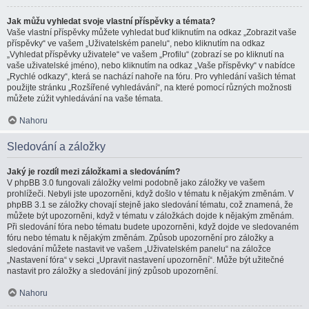
Jak můžu vyhledat svoje vlastní příspěvky a témata?
Vaše vlastní příspěvky můžete vyhledat buď kliknutím na odkaz „Zobrazit vaše
příspěvky“ ve vašem „Uživatelském panelu“, nebo kliknutím na odkaz
„Vyhledat příspěvky uživatele“ ve vašem „Profilu“ (zobrazí se po kliknutí na
vaše uživatelské jméno), nebo kliknutím na odkaz „Vaše příspěvky“ v nabídce
„Rychlé odkazy“, která se nachází nahoře na fóru. Pro vyhledání vašich témat
použijte stránku „Rozšířené vyhledávání“, na které pomocí různých možnosti
můžete zúžit vyhledávání na vaše témata.
Nahoru
Sledování a záložky
Jaký je rozdíl mezi záložkami a sledováním?
V phpBB 3.0 fungovali záložky velmi podobně jako záložky ve vašem
prohlížeči. Nebyli jste upozorněni, když došlo v tématu k nějakým změnám. V
phpBB 3.1 se záložky chovají stejně jako sledování tématu, což znamená, že
můžete být upozorněni, když v tématu v záložkách dojde k nějakým změnám.
Při sledování fóra nebo tématu budete upozorněni, když dojde ve sledovaném
fóru nebo tématu k nějakým změnám. Způsob upozornění pro záložky a
sledování můžete nastavit ve vašem „Uživatelském panelu“ na záložce
„Nastavení fóra“ v sekci „Upravit nastavení upozornění“. Může být užitečné
nastavit pro záložky a sledování jiný způsob upozornění.
Nahoru