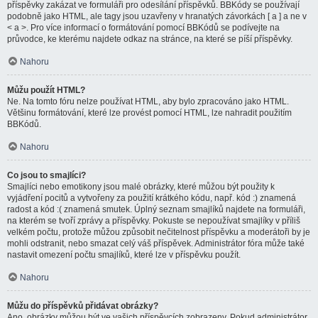
příspěvky zakázat ve formuláři pro odesílání příspěvků. BBKódy se používají
podobně jako HTML, ale tagy jsou uzavřeny v hranatých závorkách [ a ] a ne v
< a >. Pro více informací o formátování pomocí BBKódů se podívejte na
průvodce, ke kterému najdete odkaz na stránce, na které se píší příspěvky.
Nahoru
Můžu použít HTML?
Ne. Na tomto fóru nelze používat HTML, aby bylo zpracováno jako HTML.
Většinu formátování, které lze provést pomocí HTML, lze nahradit použitím
BBKódů.
Nahoru
Co jsou to smajlíci?
Smajlíci nebo emotikony jsou malé obrázky, které můžou být použity k
vyjádření pocitů a vytvořeny za použití krátkého kódu, např. kód :) znamená
radost a kód :( znamená smutek. Úplný seznam smajlíků najdete na formuláři,
na kterém se tvoří zprávy a příspěvky. Pokuste se nepoužívat smajlíky v příliš
velkém počtu, protože můžou způsobit nečitelnost příspěvku a moderátoři by je
mohli odstranit, nebo smazat celý váš příspěvek. Administrátor fóra může také
nastavit omezení počtu smajlíků, které lze v příspěvku použít.
Nahoru
Můžu do příspěvků přidávat obrázky?
Ano, obrázky můžou být ve vašich příspěvcích zobrazeny. Pokud administrátor