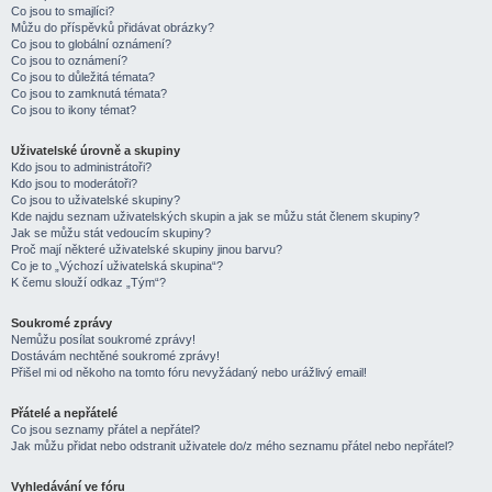
Co jsou to smajlíci?
Můžu do příspěvků přidávat obrázky?
Co jsou to globální oznámení?
Co jsou to oznámení?
Co jsou to důležitá témata?
Co jsou to zamknutá témata?
Co jsou to ikony témat?
Uživatelské úrovně a skupiny
Kdo jsou to administrátoři?
Kdo jsou to moderátoři?
Co jsou to uživatelské skupiny?
Kde najdu seznam uživatelských skupin a jak se můžu stát členem skupiny?
Jak se můžu stát vedoucím skupiny?
Proč mají některé uživatelské skupiny jinou barvu?
Co je to „Výchozí uživatelská skupina“?
K čemu slouží odkaz „Tým“?
Soukromé zprávy
Nemůžu posílat soukromé zprávy!
Dostávám nechtěné soukromé zprávy!
Přišel mi od někoho na tomto fóru nevyžádaný nebo urážlivý email!
Přátelé a nepřátelé
Co jsou seznamy přátel a nepřátel?
Jak můžu přidat nebo odstranit uživatele do/z mého seznamu přátel nebo nepřátel?
Vyhledávání ve fóru