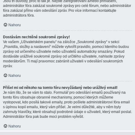
Jsou tři důvody, proč to tak je. Nejste zaregistrovaní a/nebo přihlášení,
administrátor fóra zakázal soukromé zprávy pro celé fórum, nebo administrátor
fóra zakázal přímo vám odesílání zpráv. Pro více informací kontaktujte
administrátora fóra.
Nahoru
Dostávám nechtěné soukromé zprávy!
Ve vašem „Uživatelském panelu“ na záložce „Soukromé zprávy“ v sekci
„Pravidla, složky a nastavení“ můžete vytvořit pravidlo, pomocí kterého budou
zprávy od určeného uživatele nebo uživatelů automaticky smazány. Pokud
dostáváte urážlivé soukromé zprávy od určitého uživatele, nahlaste zprávy
moderátorům. Ti mají pravomoc zabránit uživateli v odesílání soukromých
zpráv.
Nahoru
Přišel mi od někoho na tomto fóru nevyžádaný nebo urážlivý email!
Je nám líto, že se vám to stalo. Formulář pro odesílání emailů používaný na
tomto fóru obsahuje obranné mechanismy, pomocí kterých můžeme
vystopovat, kdo posílá takové emaily, proto pošlete administrátorovi fóra email
s úplnou kopií emailu, který vám přišel. Je velmi důležité, aby v něm byly
zahrnuty hlavičky, které obsahují podrobné údaje o uživateli, který email poslal.
Administrátor fóra pak bude moci problém vyřešit.
Nahoru