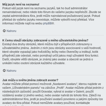
Můj jazyk není na seznamu!
Pokud váš jazyk není na seznamu jazyků, tak ho buď administrátor
nenainstaloval, nebo nikdo toto fórum do vašeho jazyka nepřeložil. Zkuste se
zeptat administrátora fóra, jestli může nainstalovat požadovaný jazyk. Pokud
překlad do vašeho jazyku neexistuje, můžete vytvořit nový překlad. Více
informací můžete najít na webu
phpBB
®.
Nahoru
K čemu slouží obrázky zobrazené u mého uživatelského jména?
Existují dva druhy obrázků, které můžou být v příspěvcích zobrazeny u
uživatelského jména. Jedním z nich jsou obrázky asociované s vaší hodností,
které obvykle vypadají jako hvězdičky, tečky nebo čtverečky a indikují, kolik
příspěvků jste odeslali, nebo pomáhají určit jakou mají uživatelé fóra funkci.
Další, obvykle větší obrázek, je známý jako avatar a obecně se jedná o
unikátní nebo osobní obrázek každého uživatele.
Nahoru
Jak můžu u svého jména zobrazit avatar?
Avatar můžete přidat pomocí možnosti „Nastavení avataru“, kterou najdete ve
vašem „Uživatelském panelu“ na záložce „Profil“. Avatar můžete přidat jedním z
následujících způsobů: použít Gravatar, vybrat si avatar v Galerii, použít
vzdálený avatar (z jiného webu), nebo avatar nahrát do tohoto fóra. Záleží na
administrátorovi fóra, jestli je používání avatarů povoleno a jakými způsoby lze
avatary do fóra přidat. Pokud nemůžete avatary používat, kontaktujte