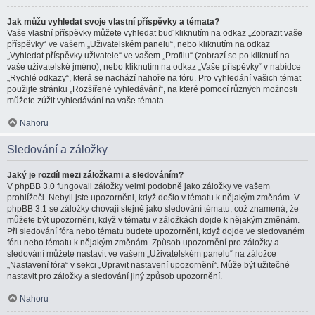
Jak můžu vyhledat svoje vlastní příspěvky a témata?
Vaše vlastní příspěvky můžete vyhledat buď kliknutím na odkaz „Zobrazit vaše
příspěvky“ ve vašem „Uživatelském panelu“, nebo kliknutím na odkaz
„Vyhledat příspěvky uživatele“ ve vašem „Profilu“ (zobrazí se po kliknutí na
vaše uživatelské jméno), nebo kliknutím na odkaz „Vaše příspěvky“ v nabídce
„Rychlé odkazy“, která se nachází nahoře na fóru. Pro vyhledání vašich témat
použijte stránku „Rozšířené vyhledávání“, na které pomocí různých možnosti
můžete zúžit vyhledávání na vaše témata.
Nahoru
Sledování a záložky
Jaký je rozdíl mezi záložkami a sledováním?
V phpBB 3.0 fungovali záložky velmi podobně jako záložky ve vašem
prohlížeči. Nebyli jste upozorněni, když došlo v tématu k nějakým změnám. V
phpBB 3.1 se záložky chovají stejně jako sledování tématu, což znamená, že
můžete být upozorněni, když v tématu v záložkách dojde k nějakým změnám.
Při sledování fóra nebo tématu budete upozorněni, když dojde ve sledovaném
fóru nebo tématu k nějakým změnám. Způsob upozornění pro záložky a
sledování můžete nastavit ve vašem „Uživatelském panelu“ na záložce
„Nastavení fóra“ v sekci „Upravit nastavení upozornění“. Může být užitečné
nastavit pro záložky a sledování jiný způsob upozornění.
Nahoru