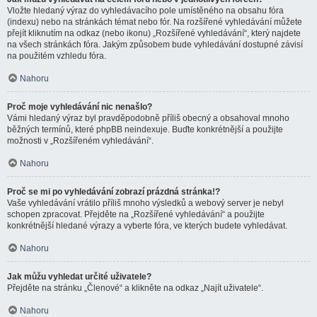
Vložte hledaný výraz do vyhledávacího pole umístěného na obsahu fóra
(indexu) nebo na stránkách témat nebo fór. Na rozšířené vyhledávání můžete
přejít kliknutím na odkaz (nebo ikonu) „Rozšířené vyhledávání“, který najdete
na všech stránkách fóra. Jakým způsobem bude vyhledávání dostupné závisí
na použitém vzhledu fóra.
Nahoru
Proč moje vyhledávání nic nenašlo?
Vámi hledaný výraz byl pravděpodobně příliš obecný a obsahoval mnoho
běžných termínů, které phpBB neindexuje. Buďte konkrétnější a použijte
možnosti v „Rozšířeném vyhledávání“.
Nahoru
Proč se mi po vyhledávání zobrazí prázdná stránka!?
Vaše vyhledávání vrátilo příliš mnoho výsledků a webový server je nebyl
schopen zpracovat. Přejděte na „Rozšířené vyhledávání“ a použijte
konkrétnější hledané výrazy a vyberte fóra, ve kterých budete vyhledávat.
Nahoru
Jak můžu vyhledat určité uživatele?
Přejděte na stránku „Členové“ a klikněte na odkaz „Najít uživatele“.
Nahoru