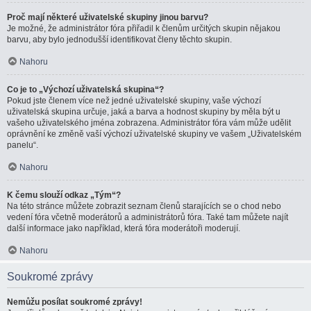
Proč mají některé uživatelské skupiny jinou barvu?
Je možné, že administrátor fóra přiřadil k členům určitých skupin nějakou
barvu, aby bylo jednodušší identifikovat členy těchto skupin.
Nahoru
Co je to „Výchozí uživatelská skupina“?
Pokud jste členem více než jedné uživatelské skupiny, vaše výchozí
uživatelská skupina určuje, jaká a barva a hodnost skupiny by měla být u
vašeho uživatelského jména zobrazena. Administrátor fóra vám může udělit
oprávnění ke změně vaší výchozí uživatelské skupiny ve vašem „Uživatelském
panelu“.
Nahoru
K čemu slouží odkaz „Tým“?
Na této stránce můžete zobrazit seznam členů starajících se o chod nebo
vedení fóra včetně moderátorů a administrátorů fóra. Také tam můžete najít
další informace jako například, která fóra moderátoři moderují.
Nahoru
Soukromé zprávy
Nemůžu posílat soukromé zprávy!