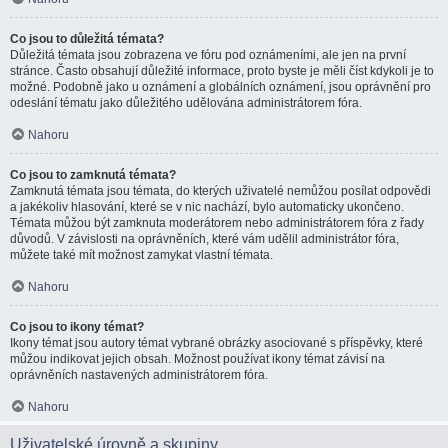
Co jsou to důležitá témata?
Důležitá témata jsou zobrazena ve fóru pod oznámeními, ale jen na první
stránce. Často obsahují důležité informace, proto byste je měli číst kdykoli je to
možné. Podobně jako u oznámení a globálních oznámení, jsou oprávnění pro
odeslání tématu jako důležitého udělována administrátorem fóra.
Nahoru
Co jsou to zamknutá témata?
Zamknutá témata jsou témata, do kterých uživatelé nemůžou posílat odpovědi
a jakékoliv hlasování, které se v nic nachází, bylo automaticky ukončeno.
Témata můžou být zamknuta moderátorem nebo administrátorem fóra z řady
důvodů. V závislosti na oprávněních, které vám udělil administrátor fóra,
můžete také mít možnost zamykat vlastní témata.
Nahoru
Co jsou to ikony témat?
Ikony témat jsou autory témat vybrané obrázky asociované s příspěvky, které
můžou indikovat jejich obsah. Možnost používat ikony témat závisí na
oprávněních nastavených administrátorem fóra.
Nahoru
Uživatelské úrovně a skupiny