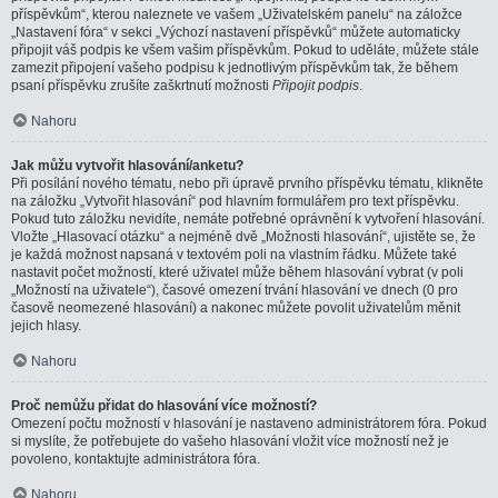
příspěvkům“, kterou naleznete ve vašem „Uživatelském panelu“ na záložce
„Nastavení fóra“ v sekci „Výchozí nastavení příspěvků“ můžete automaticky
připojit váš podpis ke všem vašim příspěvkům. Pokud to uděláte, můžete stále
zamezit připojení vašeho podpisu k jednotlivým příspěvkům tak, že během
psaní příspěvku zrušíte zaškrtnutí možnosti
Připojit podpis
.
Nahoru
Jak můžu vytvořit hlasování/anketu?
Při posílání nového tématu, nebo při úpravě prvního příspěvku tématu, klikněte
na záložku „Vytvořit hlasování“ pod hlavním formulářem pro text příspěvku.
Pokud tuto záložku nevidíte, nemáte potřebné oprávnění k vytvoření hlasování.
Vložte „Hlasovací otázku“ a nejméně dvě „Možnosti hlasování“, ujistěte se, že
je každá možnost napsaná v textovém poli na vlastním řádku. Můžete také
nastavit počet možností, které uživatel může během hlasování vybrat (v poli
„Možností na uživatele“), časové omezení trvání hlasování ve dnech (0 pro
časově neomezené hlasování) a nakonec můžete povolit uživatelům měnit
jejich hlasy.
Nahoru
Proč nemůžu přidat do hlasování více možností?
Omezení počtu možností v hlasování je nastaveno administrátorem fóra. Pokud
si myslíte, že potřebujete do vašeho hlasování vložit více možností než je
povoleno, kontaktujte administrátora fóra.
Nahoru