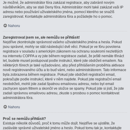
Je možné, že administrátor fóra zakázal registrace, aby zabránil novým
návštěvníkům, aby se stali členy fóra. Administrátor mohl také zakázat vaši IP
adresu nebo používání uživatelského jména, pomocí kterého se snažíš
zaregistrovat. Kontaktujte administrátora fóra a požádejte ho o pomoc.
Nahoru
Zaregistroval jsem se, ale nemůžu se přihlásit!
Nejdříve zkontrolujte správnost vašeho uživatelského jména a hesla. Pokud
jsou správné, mohly se stát následující dvě věci. Pokud je ve fóru povolena
registrace v souladu s americkým zákonem na ochranu soukromí nezletilých
na internetu COPPA a vy jste během registrace zadali, že ještě nemáte třináct
let, budete muset postupovat podle instrukcí, které jste obdrželi emailem. Na
některých fórech je také vyžadováno, aby před přihlášením proběhla aktivace
nově registrovaného účtu a to buď vámi, nebo administrátorem. Tato informace
byla zobrazena během registrace. Pokud jste obdrželi registrační email,
pokračujte podle instrukcí, které v něm najdete. Pokud jste registrační email
neobdrželi, mohli jste zadat špatnou emailovou adresu, nebo byl email
zachycen spam filtrem a skončil ve složce se spamy. Pokud jste si jistí, že jste
zadali správnou emailovou adresu, zkuste s prosbou o pomoc kontaktovat
administrátora fóra.
Nahoru
Proč se nemůžu přihlásit?
Existuje několik důvodů, proč k tomu může dojít. Nejdříve se ujistěte, že
zadáváte správné uživatelské jméno a heslo. Pokud tomu tak je, kontaktujte