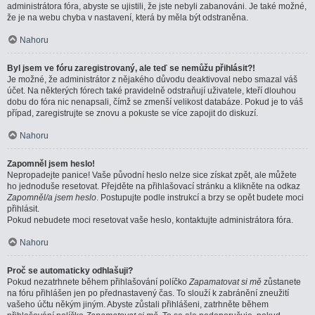
administrátora fóra, abyste se ujistili, že jste nebyli zabanováni. Je také možné,
že je na webu chyba v nastavení, která by měla být odstraněna.
Nahoru
Byl jsem ve fóru zaregistrovaný, ale teď se nemůžu přihlásit?!
Je možné, že administrátor z nějakého důvodu deaktivoval nebo smazal váš
účet. Na některých fórech také pravidelně odstraňují uživatele, kteří dlouhou
dobu do fóra nic nenapsali, čímž se zmenší velikost databáze. Pokud je to váš
případ, zaregistrujte se znovu a pokuste se více zapojit do diskuzí.
Nahoru
Zapomněl jsem heslo!
Nepropadejte panice! Vaše původní heslo nelze sice získat zpět, ale můžete
ho jednoduše resetovat. Přejděte na přihlašovací stránku a klikněte na odkaz
Zapomněl/a jsem heslo
. Postupujte podle instrukcí a brzy se opět budete moci
přihlásit.
Pokud nebudete moci resetovat vaše heslo, kontaktujte administrátora fóra.
Nahoru
Proč se automaticky odhlašuji?
Pokud nezatrhnete během přihlašování políčko
Zapamatovat si mě
zůstanete
na fóru přihlášen jen po přednastavený čas. To slouží k zabránění zneužití
vašeho účtu někým jiným. Abyste zůstali přihlášeni, zatrhněte během