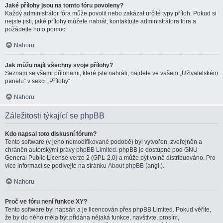
Jaké přílohy jsou na tomto fóru povoleny?
Každý administrátor fóra může povolit nebo zakázat určité typy příloh. Pokud si
nejste jisti, jaké přílohy můžete nahrát, kontaktujte administrátora fóra a
požádejte ho o pomoc.
Nahoru
Jak můžu najít všechny svoje přílohy?
Seznam se všemi přílohami, které jste nahráli, najdete ve vašem „Uživatelském
panelu“ v sekci „Přílohy“.
Nahoru
Záležitosti týkající se phpBB
Kdo napsal toto diskusní fórum?
Tento software (v jeho nemodifikované podobě) byl vytvořen, zveřejněn a
chráněn autorskými právy
phpBB Limited
. phpBB je dostupné pod GNU
General Public License verze 2 (GPL-2.0) a může být volně distribuováno. Pro
více informací se podívejte na stránku
About phpBB
(angl.).
Nahoru
Proč ve fóru není funkce XY?
Tento software byl napsán a je licencován přes phpBB Limited. Pokud věříte,
že by do něho měla být přidána nějaká funkce, navštivte, prosím,