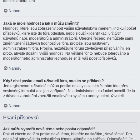
administrátora fóra.
Nahoru
Jaká je moje hodnost a jak ji můžu změnit?
Hodnosti, které jsou zobrazeny pod vaším uživatelským jménem, indikují počet
příspěvků, které jste do fóra odeslali, nebo slouží k identifikaci určitých
uživatelů např. moderátorů a administrátorů. Obecně řečeno, nemůžete sami
změnit znění žádných hodností ve fóru, protože jsou nastaveny
administrátorem fóra. Prosím, nezatěžujte fórum zbytečným přispíváním jen
proto, abyste dosáhli vyšší hodnosti. Na většině fór to nebude tolerováno a
moderátor nebo administrátor jednoduše sníží váš počet příspěvků.
Nahoru
Když chci poslat email uživateli fóra, musím se přihlásit?
Jen registrovaní uživatelé můžou posílat emaily ostatním členům fóra přes
vestavěný formulář a to jen v případě, že administrátor tuto funkci povolil. Je to
z důvodu zabránění zneužití emailového systému anonymními uživateli.
Nahoru
Psaní příspěvků
Jak můžu vytvořit nové téma nebo poslat odpověď?
Pokud chcete do fóra poslat nové téma, klikněte na tlačítko „Nové téma“. Pro
odeslání odpovědi do existujícího tématu klikněte na tlačítko „Odpovědět“. Je