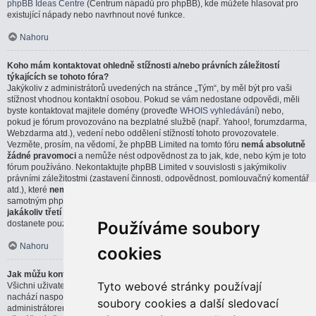
phpBB Ideas Centre
(Centrum nápadů pro phpBB), kde můžete hlasovat pro
existující nápady nebo navrhnout nové funkce.
Nahoru
Koho mám kontaktovat ohledně stížnosti a/nebo právních záležitostí
týkajících se tohoto fóra?
Jakýkoliv z administrátorů uvedených na stránce „Tým“, by měl být pro vaši
stížnost vhodnou kontaktní osobou. Pokud se vám nedostane odpovědi, měli
byste kontaktovat majitele domény (proveďte
WHOIS vyhledávání
) nebo,
pokud je fórum provozováno na bezplatné službě (např. Yahoo!, forumzdarma,
Webzdarma atd.), vedení nebo oddělení stížností tohoto provozovatele.
Vezměte, prosím, na vědomí, že phpBB Limited na tomto fóru
nemá absolutně
žádné pravomoci
a nemůže nést odpovědnost za to jak, kde, nebo kým je toto
fórum používáno. Nekontaktujte phpBB Limited v souvislosti s jakýmikoliv
právními záležitostmi (zastavení činnosti, odpovědnost, pomlouvačný komentář
atd.), které
nemají přímou souvislost
s webem phpBB.com, nebo se
samotným phpBB softwarem. Pokud pošlete email phpBB Limited týkající se
jakákoliv třetí strany
, která používá tento software, můžete očekávat, že
Používáme soubory
dostanete pouze strohou, nebo vůbec žádnou odpověď.
Nahoru
cookies
Jak můžu kontaktovat administrátora fóra?
Tyto webové stránky používají
Všichni uživatelé fóra můžou použít formulář „Kontaktujte nás“, který se
nachází naspodu všech stránek, pokud je tato možnost povolena
soubory cookies a další sledovací
administrátorem fóra.