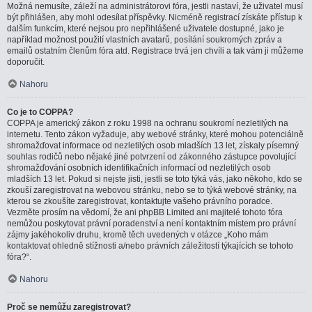
Možná nemusíte, záleží na administrátorovi fóra, jestli nastaví, že uživatel musí
být přihlášen, aby mohl odesílat příspěvky. Nicméně registrací získáte přístup k
dalším funkcím, které nejsou pro nepřihlášené uživatele dostupné, jako je
například možnost použití vlastních avatarů, posílání soukromých zpráv a
emailů ostatním členům fóra atd. Registrace trvá jen chvíli a tak vám ji můžeme
doporučit.
Nahoru
Co je to COPPA?
COPPA je americký zákon z roku 1998 na ochranu soukromí nezletilých na
internetu. Tento zákon vyžaduje, aby webové stránky, které mohou potenciálně
shromažďovat informace od nezletilých osob mladších 13 let, získaly písemný
souhlas rodičů nebo nějaké jiné potvrzení od zákonného zástupce povolující
shromažďování osobních identifikačních informací od nezletilých osob
mladších 13 let. Pokud si nejste jisti, jestli se toto týká vás, jako někoho, kdo se
zkouší zaregistrovat na webovou stránku, nebo se to týká webové stránky, na
kterou se zkoušíte zaregistrovat, kontaktujte vašeho právního poradce.
Vezměte prosím na vědomí, že ani phpBB Limited ani majitelé tohoto fóra
nemůžou poskytovat právní poradenství a není kontaktním místem pro právní
zájmy jakéhokoliv druhu, kromě těch uvedených v otázce „Koho mám
kontaktovat ohledně stížnosti a/nebo právních záležitostí týkajících se tohoto
fóra?“.
Nahoru
Proč se nemůžu zaregistrovat?