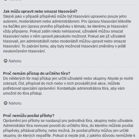
Jak můžu upravit nebo smazat hlasování?
Stejně jako v případě příspěvků může být hlasování upraveno pouze jeho
autorem, moderátorem nebo administrátorem. Pro úpravu hlasování klikněte
na tlačítko pro úpravu prvního příspěvku v tématu, ke kterému je hlasování
vždy připojeno. Pokud zatím nikdo nehlasoval, uživatelé můžou smazat
hlasování nebo v něm upravit jakoukoliv možnost. Pokud ale již uživatelé
hlasovali, jen administrátoři nebo moderátoři můžou upravit nebo smazat
hlasování. To zabrání tomu, aby byly možnosti hlasování změněny v ještě
neukončeném hlasování.
Nahoru
Proč nemám přístup do určitého fóra?
Do některých fór mají přístup jen určití uživatelé nebo skupiny. Abyste je mohli
zobrazit, číst, přispívat do nich nebo v nich provádět jiné akce, můžete
potřebovat speciální oprávnění. Kontaktujte administrátora fóra, aby vám
umožnil do fóra přístup.
Nahoru
Proč nemůžu posílat přílohy?
Oprávnění pro přílohy se nastavují pro jednotlivá fóra, skupiny nebo uživatele.
Administrátor fóra nemusel povolit do určitého fóra, do kterého můžete posílat
příspěvky, přidávat přílohy, nebo možná, že posílat přílohy můžou jen určité
skupiny, do kterých nepatříte. Pokud si nejste jisti, z jakého důvodu nemůžete k