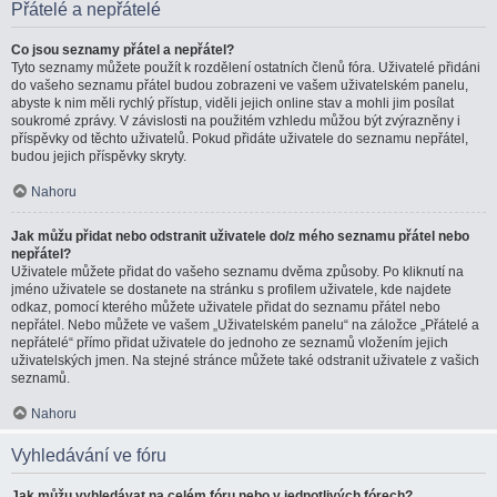
Přátelé a nepřátelé
Co jsou seznamy přátel a nepřátel?
Tyto seznamy můžete použít k rozdělení ostatních členů fóra. Uživatelé přidáni
do vašeho seznamu přátel budou zobrazeni ve vašem uživatelském panelu,
abyste k nim měli rychlý přístup, viděli jejich online stav a mohli jim posílat
soukromé zprávy. V závislosti na použitém vzhledu můžou být zvýrazněny i
příspěvky od těchto uživatelů. Pokud přidáte uživatele do seznamu nepřátel,
budou jejich příspěvky skryty.
Nahoru
Jak můžu přidat nebo odstranit uživatele do/z mého seznamu přátel nebo
nepřátel?
Uživatele můžete přidat do vašeho seznamu dvěma způsoby. Po kliknutí na
jméno uživatele se dostanete na stránku s profilem uživatele, kde najdete
odkaz, pomocí kterého můžete uživatele přidat do seznamu přátel nebo
nepřátel. Nebo můžete ve vašem „Uživatelském panelu“ na záložce „Přátelé a
nepřátelé“ přímo přidat uživatele do jednoho ze seznamů vložením jejich
uživatelských jmen. Na stejné stránce můžete také odstranit uživatele z vašich
seznamů.
Nahoru
Vyhledávání ve fóru
Jak můžu vyhledávat na celém fóru nebo v jednotlivých fórech?