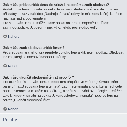
Jak můžu přidat určité téma do záložek nebo téma začít sledovat?
Přidat určité téma do záložek nebo téma začít sledovat můžete kliknutím na
příslušný odkaz v nabídce „Nástroje tématu“ (obvykle má ikonu klíče), která se
nachází nad a pod tématem.
Pro sledování tématu můžete také poslat do tématu odpověď a přitom
zatrhnout políčko „Upozornit mě, když někdo pošle odpověď“.
Nahoru
Jak můžu začít sledovat určité fórum?
Pro sledování určitého fóra přejděte do toho fóra a klikněte na odkaz „Sledovat
fórum“, který se nachází naspodu stránky.
Nahoru
Jak můžu ukončit sledování témat nebo fór?
Pro ukončení sledování tématu nebo fóra přejděte ve vašem „Uživatelském
panelu“ na „Sledovaná fóra a témata“, zatrhněte témata a fóra, která nechcete
nadále sledovat a klikněte na tlačítko „Ukončit sledování označených“. Můžete
také kliknout v tématu na odkaz „Ukončit sledování tématu“ nebo ve fóru na
odkaz „Ukončit sledování fóra“.
Nahoru
Přílohy