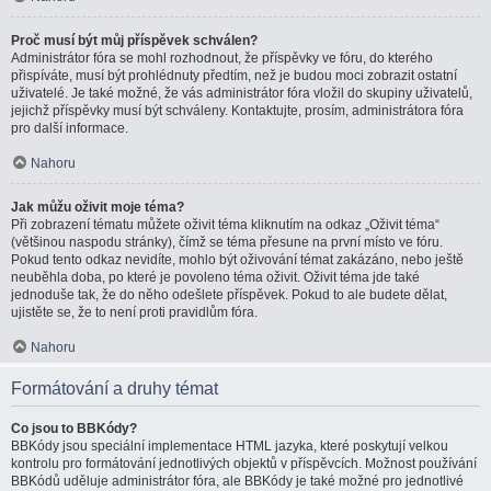
Proč musí být můj příspěvek schválen?
Administrátor fóra se mohl rozhodnout, že příspěvky ve fóru, do kterého
přispíváte, musí být prohlédnuty předtím, než je budou moci zobrazit ostatní
uživatelé. Je také možné, že vás administrátor fóra vložil do skupiny uživatelů,
jejichž příspěvky musí být schváleny. Kontaktujte, prosím, administrátora fóra
pro další informace.
Nahoru
Jak můžu oživit moje téma?
Při zobrazení tématu můžete oživit téma kliknutím na odkaz „Oživit téma“
(většinou naspodu stránky), čímž se téma přesune na první místo ve fóru.
Pokud tento odkaz nevidíte, mohlo být oživování témat zakázáno, nebo ještě
neuběhla doba, po které je povoleno téma oživit. Oživit téma jde také
jednoduše tak, že do něho odešlete příspěvek. Pokud to ale budete dělat,
ujistěte se, že to není proti pravidlům fóra.
Nahoru
Formátování a druhy témat
Co jsou to BBKódy?
BBKódy jsou speciální implementace HTML jazyka, které poskytují velkou
kontrolu pro formátování jednotlivých objektů v příspěvcích. Možnost používání
BBKódů uděluje administrátor fóra, ale BBKódy je také možné pro jednotlivé