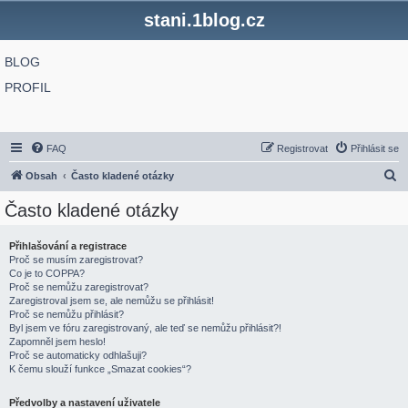
stani.1blog.cz
BLOG
PROFIL
FAQ
Registrovat
Přihlásit se
H
Obsah
Často kladené otázky
l
Často kladené otázky
e
d
Přihlašování a registrace
Proč se musím zaregistrovat?
a
Co je to COPPA?
t
Proč se nemůžu zaregistrovat?
Zaregistroval jsem se, ale nemůžu se přihlásit!
Proč se nemůžu přihlásit?
Byl jsem ve fóru zaregistrovaný, ale teď se nemůžu přihlásit?!
Zapomněl jsem heslo!
Proč se automaticky odhlašuji?
K čemu slouží funkce „Smazat cookies“?
Předvolby a nastavení uživatele