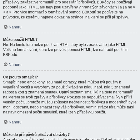
příspěvky zakázat ve formuláři pro odesílání příspěvků. BBKódy se používají
podobně jako HTML, ale tagy jsou uzavřeny v hranatých závorkách [ a ] a ne v
< a >. Pro více informací o formátování pomocí BBKódů se podívejte na
průvodce, ke kterému najdete odkaz na stránce, na které se píší příspěvky.
Nahoru
Můžu použít HTML?
Ne. Na tomto fóru nelze používat HTML, aby bylo zpracováno jako HTML.
Většinu formátování, které lze provést pomocí HTML, lze nahradit použitím
BBKódů.
Nahoru
Co jsou to smajlíci?
Smajlíci nebo emotikony jsou malé obrázky, které můžou být použity k
vyjádření pocitů a vytvořeny za použití krátkého kódu, např. kód :) znamená
radost a kód :( znamená smutek. Úplný seznam smajlíků najdete na formuláři,
na kterém se tvoří zprávy a příspěvky. Pokuste se nepoužívat smajlíky v příliš
velkém počtu, protože můžou způsobit nečitelnost příspěvku a moderátoři by je
mohli odstranit, nebo smazat celý váš příspěvek. Administrátor fóra může také
nastavit omezení počtu smajlíků, které lze v příspěvku použít.
Nahoru
Můžu do příspěvků přidávat obrázky?
Ano, obrázky můžou být ve vašich příspěvcích zobrazeny. Pokud administrátor