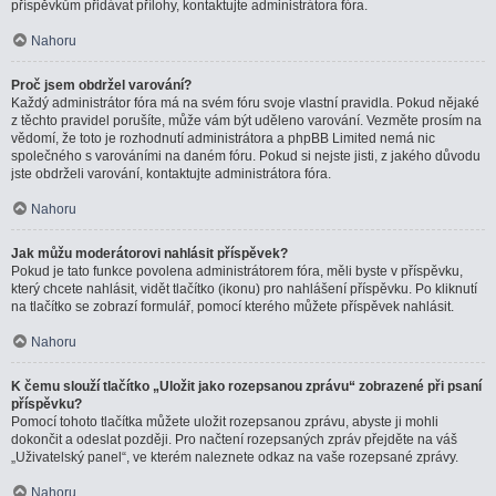
příspěvkům přidávat přílohy, kontaktujte administrátora fóra.
Nahoru
Proč jsem obdržel varování?
Každý administrátor fóra má na svém fóru svoje vlastní pravidla. Pokud nějaké
z těchto pravidel porušíte, může vám být uděleno varování. Vezměte prosím na
vědomí, že toto je rozhodnutí administrátora a phpBB Limited nemá nic
společného s varováními na daném fóru. Pokud si nejste jisti, z jakého důvodu
jste obdrželi varování, kontaktujte administrátora fóra.
Nahoru
Jak můžu moderátorovi nahlásit příspěvek?
Pokud je tato funkce povolena administrátorem fóra, měli byste v příspěvku,
který chcete nahlásit, vidět tlačítko (ikonu) pro nahlášení příspěvku. Po kliknutí
na tlačítko se zobrazí formulář, pomocí kterého můžete příspěvek nahlásit.
Nahoru
K čemu slouží tlačítko „Uložit jako rozepsanou zprávu“ zobrazené při psaní
příspěvku?
Pomocí tohoto tlačítka můžete uložit rozepsanou zprávu, abyste ji mohli
dokončit a odeslat později. Pro načtení rozepsaných zpráv přejděte na váš
„Uživatelský panel“, ve kterém naleznete odkaz na vaše rozepsané zprávy.
Nahoru