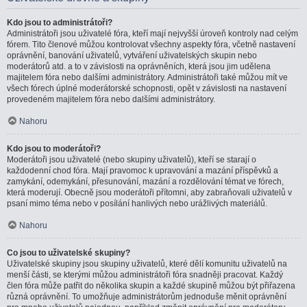
Kdo jsou to administrátoři?
Administrátoři jsou uživatelé fóra, kteří mají nejvyšší úroveň kontroly nad celým
fórem. Tito členové můžou kontrolovat všechny aspekty fóra, včetně nastavení
oprávnění, banování uživatelů, vytváření uživatelských skupin nebo
moderátorů atd. a to v závislosti na oprávněních, která jsou jim udělena
majitelem fóra nebo dalšími administrátory. Administrátoři také můžou mít ve
všech fórech úplné moderátorské schopnosti, opět v závislosti na nastavení
provedeném majitelem fóra nebo dalšími administrátory.
Nahoru
Kdo jsou to moderátoři?
Moderátoři jsou uživatelé (nebo skupiny uživatelů), kteří se starají o
každodenní chod fóra. Mají pravomoc k upravování a mazání příspěvků a
zamykání, odemykání, přesunování, mazání a rozdělování témat ve fórech,
která moderují. Obecně jsou moderátoři přítomni, aby zabraňovali uživatelů v
psaní mimo téma nebo v posílání hanlivých nebo urážlivých materiálů.
Nahoru
Co jsou to uživatelské skupiny?
Uživatelské skupiny jsou skupiny uživatelů, které dělí komunitu uživatelů na
menší části, se kterými můžou administrátoři fóra snadněji pracovat. Každý
člen fóra může patřit do několika skupin a každé skupině můžou být přiřazena
různá oprávnění. To umožňuje administrátorům jednoduše měnit oprávnění