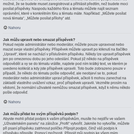
možné, že se budete muset zaregistrovat a přihlásit předtím, než budete moci
posílat příspěvky. Naspodu každého fóra a tématu můžete najít seznam
oprávnění, které v konkrétním fóru a tématu máte. Například: „Můžete posílat
nová témata“, „Můžete posílat přílohy“ atd.
Nahoru
Jak můžu upravit nebo smazat příspěvek?
Pokud nejste administrátor nebo moderátor, můžete pouze upravovat nebo
mazat svoje vlastní příspěvky. Příspěvek můžete upravit po kliknutí na tlačítko
„Upravit“, které se nachází v příslušném příspěvku. Někdy lze upravit příspěvek
jen po omezenou dobu po jeho odeslání. Pokud již někdo na příspěvek
odpověděl a vy se do tématu vrátíte, najdete pod ním krátký text, ve kterém je
uvedeno kolikrát a kdy jste příspěvek upravili. Toto bude zobrazeno pouze v
případě, že někdo do tématu pošle odpověď, ale neobjeví se to, pokud
moderátor nebo administrátor upraví příspěvek, ačkoli ti mohou zanechat na
základě vlastního uvážení vzkaz, proč příspěvek upravili. Vezměte prosím na
vědomí, že normální uživatelé nemůžou smazat příspěvek, když k němu někdo
pošle odpověď.
Nahoru
Jak můžu přidat ke svým příspěvků podpis?
Abyste mohli přidat podpis k vašim příspěvkům, musíte ho nejdřív ve vašem
„Uživatelském panelu“ na záložce „Profil“ vytvořit. Jakmile ho vytvoříte, můžete
při psaní příspěvku zatrhnout políčko
Připojit podpis
, čímž váš podpis k
příspěvku připojíte. Pomocí možnosti „Připojit můj podpis ke všem mým