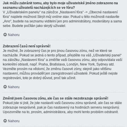
Jak můžu zabránit tomu, aby bylo moje uživatelské jméno zobrazeno na
seznamu uživatelů nacházejících se ve fóru?
V „Uživatelském panelu“ na záložce „Nastavení fóra“ -> „Obecné nastavení
fóra“ najdete možnost
Skrýt můj online stav
. Pokud u této možnosti nastavíte
„Ano“, budete na seznamu viditelní jen pro administrátory, moderátory a sama
sebe. Budete počítán jako skrytý uživatel.
Nahoru
Zobrazení časů není správné!
Je možné, že zobrazený čas je pro jinou časovou zónu, než ve které se
nacházíte. Pokud se jedná o tento případ, přejděte na váš „Uživatelský panel“
na záložku „Nastavení fóra“ a změňte vaši časovou zónu, aby odpovídala vaší
konkrétní oblasti, např. Praha, Bratislava, Londýn, New York, Sydney atd.
Vezměte prosím na vědomí, že změnu časové zóny, stejně jako většinu
nastavení, můžou provádět jen zaregistrovaní uživatelé. Pokud ještě nejste
registrováni, toto je dobrý důvod, proč tak učinit.
Nahoru
Změnil jsem časovou zónu, ale čas se stále nezobrazuje správně!
Pokud jste si jisti, že jste nastavili vaši časovou zónu správně, ale čas se stále
zobrazuje nesprávně, pak je čas nastavený na hodinách serveru nesprávný.
Upozorněte na to, prosím, administrátora, aby mohl tento problém odstranit.
Nahoru