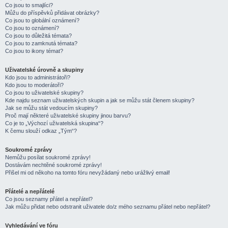
Co jsou to smajlíci?
Můžu do příspěvků přidávat obrázky?
Co jsou to globální oznámení?
Co jsou to oznámení?
Co jsou to důležitá témata?
Co jsou to zamknutá témata?
Co jsou to ikony témat?
Uživatelské úrovně a skupiny
Kdo jsou to administrátoři?
Kdo jsou to moderátoři?
Co jsou to uživatelské skupiny?
Kde najdu seznam uživatelských skupin a jak se můžu stát členem skupiny?
Jak se můžu stát vedoucím skupiny?
Proč mají některé uživatelské skupiny jinou barvu?
Co je to „Výchozí uživatelská skupina“?
K čemu slouží odkaz „Tým“?
Soukromé zprávy
Nemůžu posílat soukromé zprávy!
Dostávám nechtěné soukromé zprávy!
Přišel mi od někoho na tomto fóru nevyžádaný nebo urážlivý email!
Přátelé a nepřátelé
Co jsou seznamy přátel a nepřátel?
Jak můžu přidat nebo odstranit uživatele do/z mého seznamu přátel nebo nepřátel?
Vyhledávání ve fóru