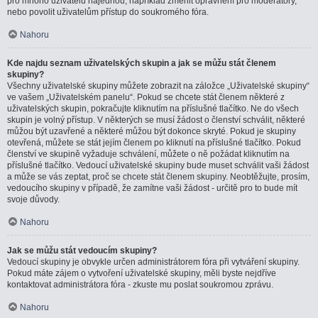
pro mnoho uživatelů najednou, například změnit oprávnění pro moderátory,
nebo povolit uživatelům přístup do soukromého fóra.
Nahoru
Kde najdu seznam uživatelských skupin a jak se můžu stát členem
skupiny?
Všechny uživatelské skupiny můžete zobrazit na záložce „Uživatelské skupiny“
ve vašem „Uživatelském panelu“. Pokud se chcete stát členem některé z
uživatelských skupin, pokračujte kliknutím na příslušné tlačítko. Ne do všech
skupin je volný přístup. V některých se musí žádost o členství schválit, některé
můžou být uzavřené a některé můžou být dokonce skryté. Pokud je skupiny
otevřená, můžete se stát jejím členem po kliknutí na příslušné tlačítko. Pokud
členství ve skupině vyžaduje schválení, můžete o ně požádat kliknutím na
příslušné tlačítko. Vedoucí uživatelské skupiny bude muset schválit vaši žádost
a může se vás zeptat, proč se chcete stát členem skupiny. Neobtěžujte, prosím,
vedoucího skupiny v případě, že zamítne vaši žádost - určitě pro to bude mít
svoje důvody.
Nahoru
Jak se můžu stát vedoucím skupiny?
Vedoucí skupiny je obvykle určen administrátorem fóra při vytváření skupiny.
Pokud máte zájem o vytvoření uživatelské skupiny, měli byste nejdříve
kontaktovat administrátora fóra - zkuste mu poslat soukromou zprávu.
Nahoru