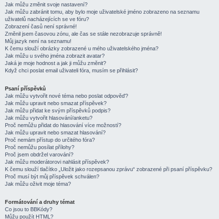
Jak můžu změnit svoje nastavení?
Jak můžu zabránit tomu, aby bylo moje uživatelské jméno zobrazeno na seznamu
uživatelů nacházejících se ve fóru?
Zobrazení časů není správné!
Změnil jsem časovou zónu, ale čas se stále nezobrazuje správně!
Můj jazyk není na seznamu!
K čemu slouží obrázky zobrazené u mého uživatelského jména?
Jak můžu u svého jména zobrazit avatar?
Jaká je moje hodnost a jak ji můžu změnit?
Když chci poslat email uživateli fóra, musím se přihlásit?
Psaní příspěvků
Jak můžu vytvořit nové téma nebo poslat odpověď?
Jak můžu upravit nebo smazat příspěvek?
Jak můžu přidat ke svým příspěvků podpis?
Jak můžu vytvořit hlasování/anketu?
Proč nemůžu přidat do hlasování více možností?
Jak můžu upravit nebo smazat hlasování?
Proč nemám přístup do určitého fóra?
Proč nemůžu posílat přílohy?
Proč jsem obdržel varování?
Jak můžu moderátorovi nahlásit příspěvek?
K čemu slouží tlačítko „Uložit jako rozepsanou zprávu“ zobrazené při psaní příspěvku?
Proč musí být můj příspěvek schválen?
Jak můžu oživit moje téma?
Formátování a druhy témat
Co jsou to BBKódy?
Můžu použít HTML?