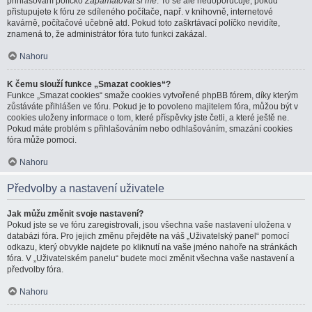
přihlašování políčko
Zapamatovat si mě
. To se ale nedoporučuje, pokud
přistupujete k fóru ze sdíleného počítače, např. v knihovně, internetové
kavárně, počítačové učebně atd. Pokud toto zaškrtávací políčko nevidíte,
znamená to, že administrátor fóra tuto funkci zakázal.
Nahoru
K čemu slouží funkce „Smazat cookies“?
Funkce „Smazat cookies“ smaže cookies vytvořené phpBB fórem, díky kterým
zůstáváte přihlášen ve fóru. Pokud je to povoleno majitelem fóra, můžou být v
cookies uloženy informace o tom, které příspěvky jste četli, a které ještě ne.
Pokud máte problém s přihlašováním nebo odhlašováním, smazání cookies
fóra může pomoci.
Nahoru
Předvolby a nastavení uživatele
Jak můžu změnit svoje nastavení?
Pokud jste se ve fóru zaregistrovali, jsou všechna vaše nastavení uložena v
databázi fóra. Pro jejich změnu přejděte na váš „Uživatelský panel“ pomocí
odkazu, který obvykle najdete po kliknutí na vaše jméno nahoře na stránkách
fóra. V „Uživatelském panelu“ budete moci změnit všechna vaše nastavení a
předvolby fóra.
Nahoru