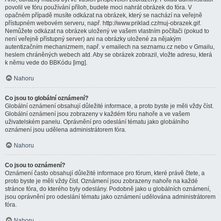
povolil ve fóru používání příloh, budete moci nahrát obrázek do fóra. V
opačném případě musíte odkázat na obrázek, který se nachází na veřejně
přístupném webovém serveru, např. http://www.priklad.cz/muj-obrazek.gif.
Nemůžete odkázat na obrázek uložený ve vašem vlastním počítači (pokud to
není veřejně přístupný server) ani na obrázky uložené za nějakým
autentizačním mechanizmem, např. v emailech na seznamu.cz nebo v Gmailu,
heslem chráněných webech atd. Aby se obrázek zobrazil, vložte adresu, která
k němu vede do BBKódu [img].
Nahoru
Co jsou to globální oznámení?
Globální oznámení obsahují důležité informace, a proto byste je měli vždy číst.
Globální oznámení jsou zobrazeny v každém fóru nahoře a ve vašem
uživatelském panelu. Oprávnění pro odeslání tématu jako globálního
oznámení jsou udělena administrátorem fóra.
Nahoru
Co jsou to oznámení?
Oznámení často obsahují důležité informace pro fórum, které právě čtete, a
proto byste je měli vždy číst. Oznámení jsou zobrazeny nahoře na každé
stránce fóra, do kterého byly odeslány. Podobně jako u globálních oznámení,
jsou oprávnění pro odeslání tématu jako oznámení udělována administrátorem
fóra.
Nahoru