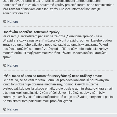
Jsou tři důvody, proč to tak je. Nejste zaregistrovaní a/nebo přihlášení,
administrátor fóra zakázal soukromé zprávy pro celé fórum, nebo administrátor
fóra zakázal přímo vám odesílání zpráv. Pro více informací kontaktujte
administrátora fóra.
Nahoru
Dostávám nechtěné soukromé zprávy!
Ve vašem „Uživatelském panelu“ na záložce „Soukromé zprávy“ v sekci
„Pravidla, složky a nastavení“ můžete vytvořit pravidlo, pomocí kterého budou
zprávy od určeného uživatele nebo uživatelů automaticky smazány. Pokud
dostáváte urážlivé soukromé zprávy od určitého uživatele, nahlaste zprávy
moderátorům. Ti mají pravomoc zabránit uživateli v odesílání soukromých
zpráv.
Nahoru
Přišel mi od někoho na tomto fóru nevyžádaný nebo urážlivý email!
Je nám líto, že se vám to stalo. Formulář pro odesílání emailů používaný na
tomto fóru obsahuje obranné mechanismy, pomocí kterých můžeme
vystopovat, kdo posílá takové emaily, proto pošlete administrátorovi fóra email
s úplnou kopií emailu, který vám přišel. Je velmi důležité, aby v něm byly
zahrnuty hlavičky, které obsahují podrobné údaje o uživateli, který email poslal.
Administrátor fóra pak bude moci problém vyřešit.
Nahoru