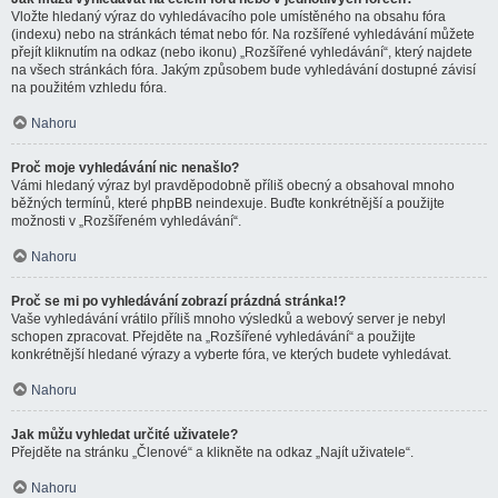
Vložte hledaný výraz do vyhledávacího pole umístěného na obsahu fóra
(indexu) nebo na stránkách témat nebo fór. Na rozšířené vyhledávání můžete
přejít kliknutím na odkaz (nebo ikonu) „Rozšířené vyhledávání“, který najdete
na všech stránkách fóra. Jakým způsobem bude vyhledávání dostupné závisí
na použitém vzhledu fóra.
Nahoru
Proč moje vyhledávání nic nenašlo?
Vámi hledaný výraz byl pravděpodobně příliš obecný a obsahoval mnoho
běžných termínů, které phpBB neindexuje. Buďte konkrétnější a použijte
možnosti v „Rozšířeném vyhledávání“.
Nahoru
Proč se mi po vyhledávání zobrazí prázdná stránka!?
Vaše vyhledávání vrátilo příliš mnoho výsledků a webový server je nebyl
schopen zpracovat. Přejděte na „Rozšířené vyhledávání“ a použijte
konkrétnější hledané výrazy a vyberte fóra, ve kterých budete vyhledávat.
Nahoru
Jak můžu vyhledat určité uživatele?
Přejděte na stránku „Členové“ a klikněte na odkaz „Najít uživatele“.
Nahoru