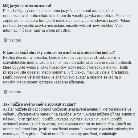
Můj jazyk není na seznamu!
Pokud váš jazyk není na seznamu jazyků, tak ho buď administrátor
nenainstaloval, nebo nikdo toto fórum do vašeho jazyka nepřeložil. Zkuste se
zeptat administrátora fóra, jestli může nainstalovat požadovaný jazyk. Pokud
překlad do vašeho jazyku neexistuje, můžete vytvořit nový překlad. Více
informací můžete najít na webu
phpBB
®.
Nahoru
K čemu slouží obrázky zobrazené u mého uživatelského jména?
Existují dva druhy obrázků, které můžou být v příspěvcích zobrazeny u
uživatelského jména. Jedním z nich jsou obrázky asociované s vaší hodností,
které obvykle vypadají jako hvězdičky, tečky nebo čtverečky a indikují, kolik
příspěvků jste odeslali, nebo pomáhají určit jakou mají uživatelé fóra funkci.
Další, obvykle větší obrázek, je známý jako avatar a obecně se jedná o
unikátní nebo osobní obrázek každého uživatele.
Nahoru
Jak můžu u svého jména zobrazit avatar?
Avatar můžete přidat pomocí možnosti „Nastavení avataru“, kterou najdete ve
vašem „Uživatelském panelu“ na záložce „Profil“. Avatar můžete přidat jedním z
následujících způsobů: použít Gravatar, vybrat si avatar v Galerii, použít
vzdálený avatar (z jiného webu), nebo avatar nahrát do tohoto fóra. Záleží na
administrátorovi fóra, jestli je používání avatarů povoleno a jakými způsoby lze
avatary do fóra přidat. Pokud nemůžete avatary používat, kontaktujte