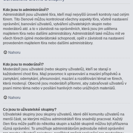
Kdo jsou to administrátoři?
Administrátoři jsou uživatelé fóra, kteří mají nejvyšší úroveň kontroly nad celým
fórem. Tito členové můžou kontrolovat všechny aspekty fóra, včetně nastavení
oprávnění, banování uživatelů, vytváření uživatelských skupin nebo
moderátorů atd. a to v závislosti na oprávněních, která jsou jim udělena
majitelem fóra nebo dalšími administrátory. Administrátoři také můžou mít ve
všech fórech úplné moderátorské schopnosti, opět v závislosti na nastavení
provedeném majitelem fóra nebo dalšími administrátory.
Nahoru
Kdo jsou to moderátoři?
Moderátoři jsou uživatelé (nebo skupiny uživatelů), kteří se starají o
každodenní chod fóra. Mají pravomoc k upravování a mazání příspěvků a
zamykání, odemykání, přesunování, mazání a rozdělování témat ve fórech,
která moderují. Obecně jsou moderátoři přítomni, aby zabraňovali uživatelů v
psaní mimo téma nebo v posílání hanlivých nebo urážlivých materiálů.
Nahoru
Co jsou to uživatelské skupiny?
Uživatelské skupiny jsou skupiny uživatelů, které dělí komunitu uživatelů na
menší části, se kterými můžou administrátoři fóra snadněji pracovat. Každý
člen fóra může patřit do několika skupin a každé skupině můžou být přiřazena
různá oprávnění. To umožňuje administrátorům jednoduše měnit oprávnění