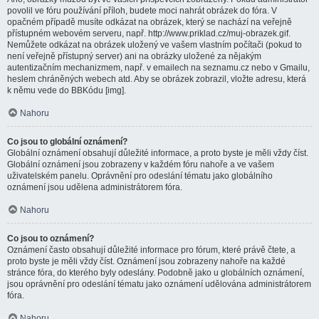
povolil ve fóru používání příloh, budete moci nahrát obrázek do fóra. V
opačném případě musíte odkázat na obrázek, který se nachází na veřejně
přístupném webovém serveru, např. http://www.priklad.cz/muj-obrazek.gif.
Nemůžete odkázat na obrázek uložený ve vašem vlastním počítači (pokud to
není veřejně přístupný server) ani na obrázky uložené za nějakým
autentizačním mechanizmem, např. v emailech na seznamu.cz nebo v Gmailu,
heslem chráněných webech atd. Aby se obrázek zobrazil, vložte adresu, která
k němu vede do BBKódu [img].
Nahoru
Co jsou to globální oznámení?
Globální oznámení obsahují důležité informace, a proto byste je měli vždy číst.
Globální oznámení jsou zobrazeny v každém fóru nahoře a ve vašem
uživatelském panelu. Oprávnění pro odeslání tématu jako globálního
oznámení jsou udělena administrátorem fóra.
Nahoru
Co jsou to oznámení?
Oznámení často obsahují důležité informace pro fórum, které právě čtete, a
proto byste je měli vždy číst. Oznámení jsou zobrazeny nahoře na každé
stránce fóra, do kterého byly odeslány. Podobně jako u globálních oznámení,
jsou oprávnění pro odeslání tématu jako oznámení udělována administrátorem
fóra.
Nahoru