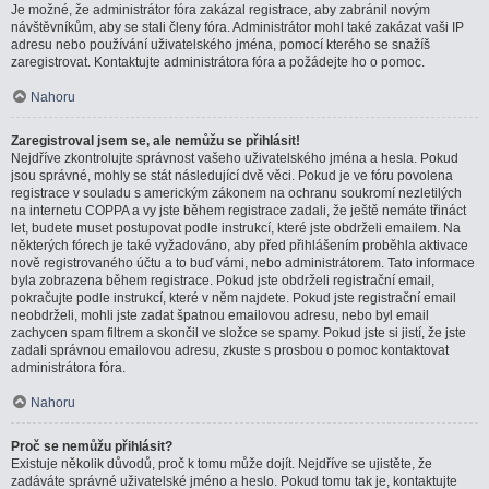
Je možné, že administrátor fóra zakázal registrace, aby zabránil novým
návštěvníkům, aby se stali členy fóra. Administrátor mohl také zakázat vaši IP
adresu nebo používání uživatelského jména, pomocí kterého se snažíš
zaregistrovat. Kontaktujte administrátora fóra a požádejte ho o pomoc.
Nahoru
Zaregistroval jsem se, ale nemůžu se přihlásit!
Nejdříve zkontrolujte správnost vašeho uživatelského jména a hesla. Pokud
jsou správné, mohly se stát následující dvě věci. Pokud je ve fóru povolena
registrace v souladu s americkým zákonem na ochranu soukromí nezletilých
na internetu COPPA a vy jste během registrace zadali, že ještě nemáte třináct
let, budete muset postupovat podle instrukcí, které jste obdrželi emailem. Na
některých fórech je také vyžadováno, aby před přihlášením proběhla aktivace
nově registrovaného účtu a to buď vámi, nebo administrátorem. Tato informace
byla zobrazena během registrace. Pokud jste obdrželi registrační email,
pokračujte podle instrukcí, které v něm najdete. Pokud jste registrační email
neobdrželi, mohli jste zadat špatnou emailovou adresu, nebo byl email
zachycen spam filtrem a skončil ve složce se spamy. Pokud jste si jistí, že jste
zadali správnou emailovou adresu, zkuste s prosbou o pomoc kontaktovat
administrátora fóra.
Nahoru
Proč se nemůžu přihlásit?
Existuje několik důvodů, proč k tomu může dojít. Nejdříve se ujistěte, že
zadáváte správné uživatelské jméno a heslo. Pokud tomu tak je, kontaktujte