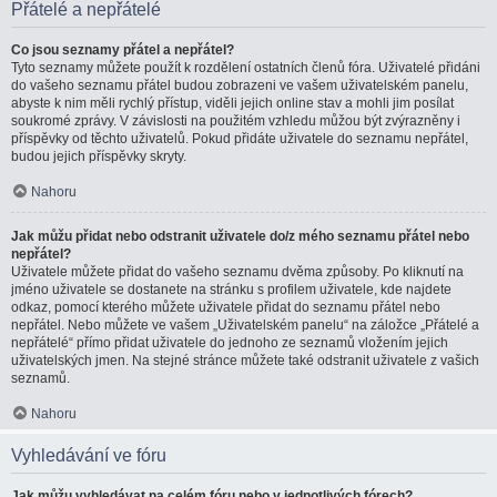
Přátelé a nepřátelé
Co jsou seznamy přátel a nepřátel?
Tyto seznamy můžete použít k rozdělení ostatních členů fóra. Uživatelé přidáni
do vašeho seznamu přátel budou zobrazeni ve vašem uživatelském panelu,
abyste k nim měli rychlý přístup, viděli jejich online stav a mohli jim posílat
soukromé zprávy. V závislosti na použitém vzhledu můžou být zvýrazněny i
příspěvky od těchto uživatelů. Pokud přidáte uživatele do seznamu nepřátel,
budou jejich příspěvky skryty.
Nahoru
Jak můžu přidat nebo odstranit uživatele do/z mého seznamu přátel nebo
nepřátel?
Uživatele můžete přidat do vašeho seznamu dvěma způsoby. Po kliknutí na
jméno uživatele se dostanete na stránku s profilem uživatele, kde najdete
odkaz, pomocí kterého můžete uživatele přidat do seznamu přátel nebo
nepřátel. Nebo můžete ve vašem „Uživatelském panelu“ na záložce „Přátelé a
nepřátelé“ přímo přidat uživatele do jednoho ze seznamů vložením jejich
uživatelských jmen. Na stejné stránce můžete také odstranit uživatele z vašich
seznamů.
Nahoru
Vyhledávání ve fóru
Jak můžu vyhledávat na celém fóru nebo v jednotlivých fórech?