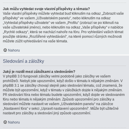
Jak můžu vyhledat svoje vlastní příspěvky a témata?
Vaše vlastní příspěvky můžete vyhledat buď kliknutím na odkaz „Zobrazit vaše
příspěvky“ ve vašem „Uživatelském panelu“, nebo kliknutím na odkaz
„Vyhledat příspěvky uživatele“ ve vašem „Profilu“ (zobrazí se po kliknutí na
vaše uživatelské jméno), nebo kliknutím na odkaz „Vaše příspěvky“ v nabídce
„Rychlé odkazy“, která se nachází nahoře na fóru. Pro vyhledání vašich témat
použijte stránku „Rozšířené vyhledávání“, na které pomocí různých možnosti
můžete zúžit vyhledávání na vaše témata.
Nahoru
Sledování a záložky
Jaký je rozdíl mezi záložkami a sledováním?
V phpBB 3.0 fungovali záložky velmi podobně jako záložky ve vašem
prohlížeči. Nebyli jste upozorněni, když došlo v tématu k nějakým změnám. V
phpBB 3.1 se záložky chovají stejně jako sledování tématu, což znamená, že
můžete být upozorněni, když v tématu v záložkách dojde k nějakým změnám.
Při sledování fóra nebo tématu budete upozorněni, když dojde ve sledovaném
fóru nebo tématu k nějakým změnám. Způsob upozornění pro záložky a
sledování můžete nastavit ve vašem „Uživatelském panelu“ na záložce
„Nastavení fóra“ v sekci „Upravit nastavení upozornění“. Může být užitečné
nastavit pro záložky a sledování jiný způsob upozornění.
Nahoru