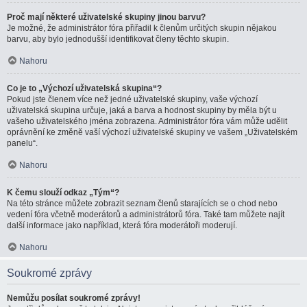
Proč mají některé uživatelské skupiny jinou barvu?
Je možné, že administrátor fóra přiřadil k členům určitých skupin nějakou
barvu, aby bylo jednodušší identifikovat členy těchto skupin.
Nahoru
Co je to „Výchozí uživatelská skupina“?
Pokud jste členem více než jedné uživatelské skupiny, vaše výchozí
uživatelská skupina určuje, jaká a barva a hodnost skupiny by měla být u
vašeho uživatelského jména zobrazena. Administrátor fóra vám může udělit
oprávnění ke změně vaší výchozí uživatelské skupiny ve vašem „Uživatelském
panelu“.
Nahoru
K čemu slouží odkaz „Tým“?
Na této stránce můžete zobrazit seznam členů starajících se o chod nebo
vedení fóra včetně moderátorů a administrátorů fóra. Také tam můžete najít
další informace jako například, která fóra moderátoři moderují.
Nahoru
Soukromé zprávy
Nemůžu posílat soukromé zprávy!