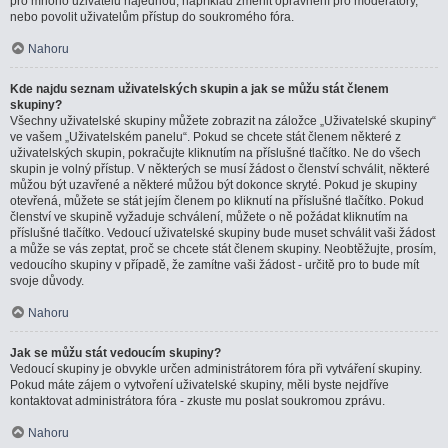
pro mnoho uživatelů najednou, například změnit oprávnění pro moderátory,
nebo povolit uživatelům přístup do soukromého fóra.
Nahoru
Kde najdu seznam uživatelských skupin a jak se můžu stát členem
skupiny?
Všechny uživatelské skupiny můžete zobrazit na záložce „Uživatelské skupiny“
ve vašem „Uživatelském panelu“. Pokud se chcete stát členem některé z
uživatelských skupin, pokračujte kliknutím na příslušné tlačítko. Ne do všech
skupin je volný přístup. V některých se musí žádost o členství schválit, některé
můžou být uzavřené a některé můžou být dokonce skryté. Pokud je skupiny
otevřená, můžete se stát jejím členem po kliknutí na příslušné tlačítko. Pokud
členství ve skupině vyžaduje schválení, můžete o ně požádat kliknutím na
příslušné tlačítko. Vedoucí uživatelské skupiny bude muset schválit vaši žádost
a může se vás zeptat, proč se chcete stát členem skupiny. Neobtěžujte, prosím,
vedoucího skupiny v případě, že zamítne vaši žádost - určitě pro to bude mít
svoje důvody.
Nahoru
Jak se můžu stát vedoucím skupiny?
Vedoucí skupiny je obvykle určen administrátorem fóra při vytváření skupiny.
Pokud máte zájem o vytvoření uživatelské skupiny, měli byste nejdříve
kontaktovat administrátora fóra - zkuste mu poslat soukromou zprávu.
Nahoru