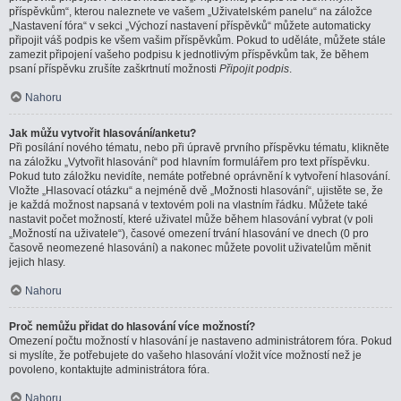
příspěvkům“, kterou naleznete ve vašem „Uživatelském panelu“ na záložce
„Nastavení fóra“ v sekci „Výchozí nastavení příspěvků“ můžete automaticky
připojit váš podpis ke všem vašim příspěvkům. Pokud to uděláte, můžete stále
zamezit připojení vašeho podpisu k jednotlivým příspěvkům tak, že během
psaní příspěvku zrušíte zaškrtnutí možnosti
Připojit podpis
.
Nahoru
Jak můžu vytvořit hlasování/anketu?
Při posílání nového tématu, nebo při úpravě prvního příspěvku tématu, klikněte
na záložku „Vytvořit hlasování“ pod hlavním formulářem pro text příspěvku.
Pokud tuto záložku nevidíte, nemáte potřebné oprávnění k vytvoření hlasování.
Vložte „Hlasovací otázku“ a nejméně dvě „Možnosti hlasování“, ujistěte se, že
je každá možnost napsaná v textovém poli na vlastním řádku. Můžete také
nastavit počet možností, které uživatel může během hlasování vybrat (v poli
„Možností na uživatele“), časové omezení trvání hlasování ve dnech (0 pro
časově neomezené hlasování) a nakonec můžete povolit uživatelům měnit
jejich hlasy.
Nahoru
Proč nemůžu přidat do hlasování více možností?
Omezení počtu možností v hlasování je nastaveno administrátorem fóra. Pokud
si myslíte, že potřebujete do vašeho hlasování vložit více možností než je
povoleno, kontaktujte administrátora fóra.
Nahoru