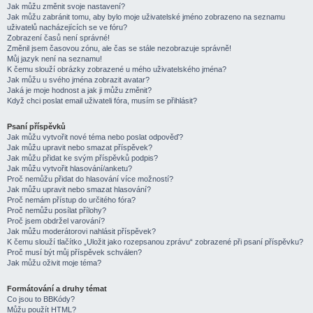
Jak můžu změnit svoje nastavení?
Jak můžu zabránit tomu, aby bylo moje uživatelské jméno zobrazeno na seznamu
uživatelů nacházejících se ve fóru?
Zobrazení časů není správné!
Změnil jsem časovou zónu, ale čas se stále nezobrazuje správně!
Můj jazyk není na seznamu!
K čemu slouží obrázky zobrazené u mého uživatelského jména?
Jak můžu u svého jména zobrazit avatar?
Jaká je moje hodnost a jak ji můžu změnit?
Když chci poslat email uživateli fóra, musím se přihlásit?
Psaní příspěvků
Jak můžu vytvořit nové téma nebo poslat odpověď?
Jak můžu upravit nebo smazat příspěvek?
Jak můžu přidat ke svým příspěvků podpis?
Jak můžu vytvořit hlasování/anketu?
Proč nemůžu přidat do hlasování více možností?
Jak můžu upravit nebo smazat hlasování?
Proč nemám přístup do určitého fóra?
Proč nemůžu posílat přílohy?
Proč jsem obdržel varování?
Jak můžu moderátorovi nahlásit příspěvek?
K čemu slouží tlačítko „Uložit jako rozepsanou zprávu“ zobrazené při psaní příspěvku?
Proč musí být můj příspěvek schválen?
Jak můžu oživit moje téma?
Formátování a druhy témat
Co jsou to BBKódy?
Můžu použít HTML?