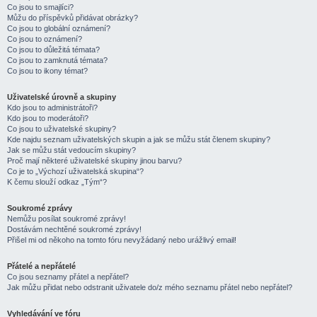
Co jsou to smajlíci?
Můžu do příspěvků přidávat obrázky?
Co jsou to globální oznámení?
Co jsou to oznámení?
Co jsou to důležitá témata?
Co jsou to zamknutá témata?
Co jsou to ikony témat?
Uživatelské úrovně a skupiny
Kdo jsou to administrátoři?
Kdo jsou to moderátoři?
Co jsou to uživatelské skupiny?
Kde najdu seznam uživatelských skupin a jak se můžu stát členem skupiny?
Jak se můžu stát vedoucím skupiny?
Proč mají některé uživatelské skupiny jinou barvu?
Co je to „Výchozí uživatelská skupina“?
K čemu slouží odkaz „Tým“?
Soukromé zprávy
Nemůžu posílat soukromé zprávy!
Dostávám nechtěné soukromé zprávy!
Přišel mi od někoho na tomto fóru nevyžádaný nebo urážlivý email!
Přátelé a nepřátelé
Co jsou seznamy přátel a nepřátel?
Jak můžu přidat nebo odstranit uživatele do/z mého seznamu přátel nebo nepřátel?
Vyhledávání ve fóru