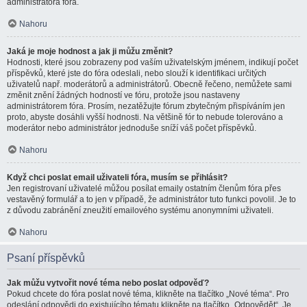
administrátora fóra.
Nahoru
Jaká je moje hodnost a jak ji můžu změnit?
Hodnosti, které jsou zobrazeny pod vaším uživatelským jménem, indikují počet
příspěvků, které jste do fóra odeslali, nebo slouží k identifikaci určitých
uživatelů např. moderátorů a administrátorů. Obecně řečeno, nemůžete sami
změnit znění žádných hodností ve fóru, protože jsou nastaveny
administrátorem fóra. Prosím, nezatěžujte fórum zbytečným přispíváním jen
proto, abyste dosáhli vyšší hodnosti. Na většině fór to nebude tolerováno a
moderátor nebo administrátor jednoduše sníží váš počet příspěvků.
Nahoru
Když chci poslat email uživateli fóra, musím se přihlásit?
Jen registrovaní uživatelé můžou posílat emaily ostatním členům fóra přes
vestavěný formulář a to jen v případě, že administrátor tuto funkci povolil. Je to
z důvodu zabránění zneužití emailového systému anonymními uživateli.
Nahoru
Psaní příspěvků
Jak můžu vytvořit nové téma nebo poslat odpověď?
Pokud chcete do fóra poslat nové téma, klikněte na tlačítko „Nové téma“. Pro
odeslání odpovědi do existujícího tématu klikněte na tlačítko „Odpovědět“. Je