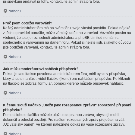
příspěvkům přidávat přílohy, kontaktujte administrátora fóra.
Nahoru
Proč jsem obdržel varování?
Každý administrátor fóra má na svém fóru svoje vlastní pravidla. Pokud nějaké
z těchto pravidel porušíte, může vám být uděleno varování. Vezměte prosím na
vědomí, že toto je rozhodnutí administrátora a phpBB Limited nemá nic
společného s varováními na daném fóru. Pokud si nejste jisti, z jakého důvodu
jste obdrželi varování, kontaktujte administrátora fóra.
Nahoru
Jak můžu moderátorovi nahlásit příspěvek?
Pokud je tato funkce povolena administrátorem fóra, měli byste v příspěvku,
který chcete nahlásit, vidět tlačítko (ikonu) pro nahlášení příspěvku. Po kliknutí
na tlačítko se zobrazí formulář, pomocí kterého můžete příspěvek nahlásit.
Nahoru
K čemu slouží tlačítko „Uložit jako rozepsanou zprávu“ zobrazené při psaní
příspěvku?
Pomocí tohoto tlačítka můžete uložit rozepsanou zprávu, abyste ji mohli
dokončit a odeslat později. Pro načtení rozepsaných zpráv přejděte na váš
„Uživatelský panel“, ve kterém naleznete odkaz na vaše rozepsané zprávy.
Nahoru