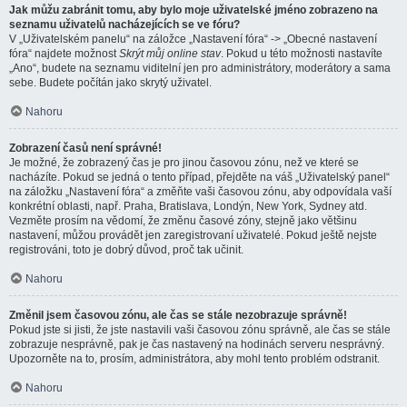
Jak můžu zabránit tomu, aby bylo moje uživatelské jméno zobrazeno na
seznamu uživatelů nacházejících se ve fóru?
V „Uživatelském panelu“ na záložce „Nastavení fóra“ -> „Obecné nastavení
fóra“ najdete možnost
Skrýt můj online stav
. Pokud u této možnosti nastavíte
„Ano“, budete na seznamu viditelní jen pro administrátory, moderátory a sama
sebe. Budete počítán jako skrytý uživatel.
Nahoru
Zobrazení časů není správné!
Je možné, že zobrazený čas je pro jinou časovou zónu, než ve které se
nacházíte. Pokud se jedná o tento případ, přejděte na váš „Uživatelský panel“
na záložku „Nastavení fóra“ a změňte vaši časovou zónu, aby odpovídala vaší
konkrétní oblasti, např. Praha, Bratislava, Londýn, New York, Sydney atd.
Vezměte prosím na vědomí, že změnu časové zóny, stejně jako většinu
nastavení, můžou provádět jen zaregistrovaní uživatelé. Pokud ještě nejste
registrováni, toto je dobrý důvod, proč tak učinit.
Nahoru
Změnil jsem časovou zónu, ale čas se stále nezobrazuje správně!
Pokud jste si jisti, že jste nastavili vaši časovou zónu správně, ale čas se stále
zobrazuje nesprávně, pak je čas nastavený na hodinách serveru nesprávný.
Upozorněte na to, prosím, administrátora, aby mohl tento problém odstranit.
Nahoru