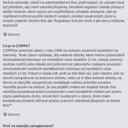
Možná nemusíte, záleží na administrátorovi fóra, jestli nastaví, že uživatel musí
být přihlášen, aby mohl odesílat příspěvky. Nicméně registrací získáte přístup k
dalším funkcím, které nejsou pro nepřihlášené uživatele dostupné, jako je
například možnost použití vlastních avatarů, posílání soukromých zpráv a
emailů ostatním členům fóra atd. Registrace trvá jen chvíli a tak vám ji můžeme
doporučit.
Nahoru
Co je to COPPA?
COPPA je americký zákon z roku 1998 na ochranu soukromí nezletilých na
internetu. Tento zákon vyžaduje, aby webové stránky, které mohou potenciálně
shromažďovat informace od nezletilých osob mladších 13 let, získaly písemný
souhlas rodičů nebo nějaké jiné potvrzení od zákonného zástupce povolující
shromažďování osobních identifikačních informací od nezletilých osob
mladších 13 let. Pokud si nejste jisti, jestli se toto týká vás, jako někoho, kdo se
zkouší zaregistrovat na webovou stránku, nebo se to týká webové stránky, na
kterou se zkoušíte zaregistrovat, kontaktujte vašeho právního poradce.
Vezměte prosím na vědomí, že ani phpBB Limited ani majitelé tohoto fóra
nemůžou poskytovat právní poradenství a není kontaktním místem pro právní
zájmy jakéhokoliv druhu, kromě těch uvedených v otázce „Koho mám
kontaktovat ohledně stížnosti a/nebo právních záležitostí týkajících se tohoto
fóra?“.
Nahoru
Proč se nemůžu zaregistrovat?