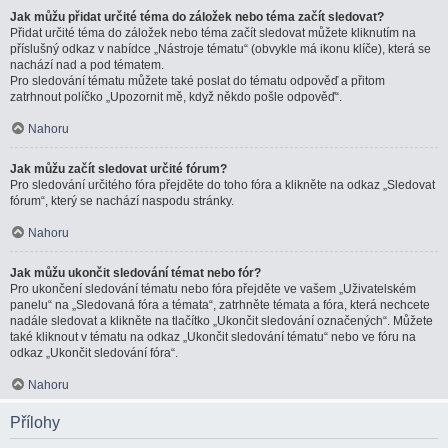
Jak můžu přidat určité téma do záložek nebo téma začít sledovat?
Přidat určité téma do záložek nebo téma začít sledovat můžete kliknutím na
příslušný odkaz v nabídce „Nástroje tématu“ (obvykle má ikonu klíče), která se
nachází nad a pod tématem.
Pro sledování tématu můžete také poslat do tématu odpověď a přitom
zatrhnout políčko „Upozornit mě, když někdo pošle odpověď“.
Nahoru
Jak můžu začít sledovat určité fórum?
Pro sledování určitého fóra přejděte do toho fóra a klikněte na odkaz „Sledovat
fórum“, který se nachází naspodu stránky.
Nahoru
Jak můžu ukončit sledování témat nebo fór?
Pro ukončení sledování tématu nebo fóra přejděte ve vašem „Uživatelském
panelu“ na „Sledovaná fóra a témata“, zatrhněte témata a fóra, která nechcete
nadále sledovat a klikněte na tlačítko „Ukončit sledování označených“. Můžete
také kliknout v tématu na odkaz „Ukončit sledování tématu“ nebo ve fóru na
odkaz „Ukončit sledování fóra“.
Nahoru
Přílohy