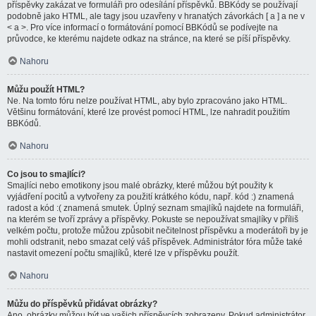
příspěvky zakázat ve formuláři pro odesílání příspěvků. BBKódy se používají
podobně jako HTML, ale tagy jsou uzavřeny v hranatých závorkách [ a ] a ne v
< a >. Pro více informací o formátování pomocí BBKódů se podívejte na
průvodce, ke kterému najdete odkaz na stránce, na které se píší příspěvky.
Nahoru
Můžu použít HTML?
Ne. Na tomto fóru nelze používat HTML, aby bylo zpracováno jako HTML.
Většinu formátování, které lze provést pomocí HTML, lze nahradit použitím
BBKódů.
Nahoru
Co jsou to smajlíci?
Smajlíci nebo emotikony jsou malé obrázky, které můžou být použity k
vyjádření pocitů a vytvořeny za použití krátkého kódu, např. kód :) znamená
radost a kód :( znamená smutek. Úplný seznam smajlíků najdete na formuláři,
na kterém se tvoří zprávy a příspěvky. Pokuste se nepoužívat smajlíky v příliš
velkém počtu, protože můžou způsobit nečitelnost příspěvku a moderátoři by je
mohli odstranit, nebo smazat celý váš příspěvek. Administrátor fóra může také
nastavit omezení počtu smajlíků, které lze v příspěvku použít.
Nahoru
Můžu do příspěvků přidávat obrázky?
Ano, obrázky můžou být ve vašich příspěvcích zobrazeny. Pokud administrátor