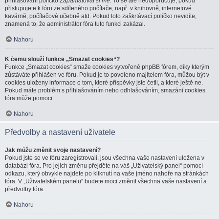
přihlašování políčko
Zapamatovat si mě
. To se ale nedoporučuje, pokud
přistupujete k fóru ze sdíleného počítače, např. v knihovně, internetové
kavárně, počítačové učebně atd. Pokud toto zaškrtávací políčko nevidíte,
znamená to, že administrátor fóra tuto funkci zakázal.
Nahoru
K čemu slouží funkce „Smazat cookies“?
Funkce „Smazat cookies“ smaže cookies vytvořené phpBB fórem, díky kterým
zůstáváte přihlášen ve fóru. Pokud je to povoleno majitelem fóra, můžou být v
cookies uloženy informace o tom, které příspěvky jste četli, a které ještě ne.
Pokud máte problém s přihlašováním nebo odhlašováním, smazání cookies
fóra může pomoci.
Nahoru
Předvolby a nastavení uživatele
Jak můžu změnit svoje nastavení?
Pokud jste se ve fóru zaregistrovali, jsou všechna vaše nastavení uložena v
databázi fóra. Pro jejich změnu přejděte na váš „Uživatelský panel“ pomocí
odkazu, který obvykle najdete po kliknutí na vaše jméno nahoře na stránkách
fóra. V „Uživatelském panelu“ budete moci změnit všechna vaše nastavení a
předvolby fóra.
Nahoru