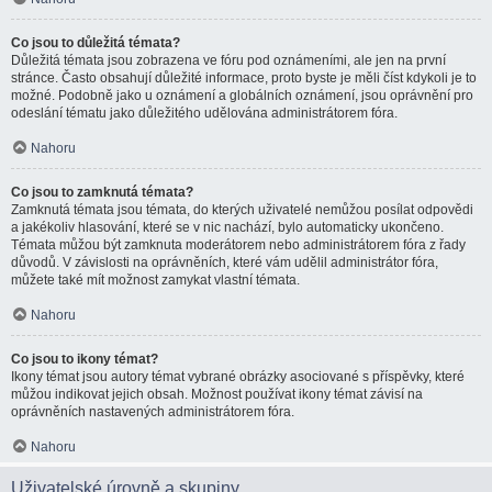
Co jsou to důležitá témata?
Důležitá témata jsou zobrazena ve fóru pod oznámeními, ale jen na první
stránce. Často obsahují důležité informace, proto byste je měli číst kdykoli je to
možné. Podobně jako u oznámení a globálních oznámení, jsou oprávnění pro
odeslání tématu jako důležitého udělována administrátorem fóra.
Nahoru
Co jsou to zamknutá témata?
Zamknutá témata jsou témata, do kterých uživatelé nemůžou posílat odpovědi
a jakékoliv hlasování, které se v nic nachází, bylo automaticky ukončeno.
Témata můžou být zamknuta moderátorem nebo administrátorem fóra z řady
důvodů. V závislosti na oprávněních, které vám udělil administrátor fóra,
můžete také mít možnost zamykat vlastní témata.
Nahoru
Co jsou to ikony témat?
Ikony témat jsou autory témat vybrané obrázky asociované s příspěvky, které
můžou indikovat jejich obsah. Možnost používat ikony témat závisí na
oprávněních nastavených administrátorem fóra.
Nahoru
Uživatelské úrovně a skupiny