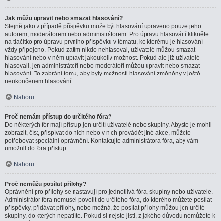
Jak můžu upravit nebo smazat hlasování?
Stejně jako v případě příspěvků může být hlasování upraveno pouze jeho
autorem, moderátorem nebo administrátorem. Pro úpravu hlasování klikněte
na tlačítko pro úpravu prvního příspěvku v tématu, ke kterému je hlasování
vždy připojeno. Pokud zatím nikdo nehlasoval, uživatelé můžou smazat
hlasování nebo v něm upravit jakoukoliv možnost. Pokud ale již uživatelé
hlasovali, jen administrátoři nebo moderátoři můžou upravit nebo smazat
hlasování. To zabrání tomu, aby byly možnosti hlasování změněny v ještě
neukončeném hlasování.
Nahoru
Proč nemám přístup do určitého fóra?
Do některých fór mají přístup jen určití uživatelé nebo skupiny. Abyste je mohli
zobrazit, číst, přispívat do nich nebo v nich provádět jiné akce, můžete
potřebovat speciální oprávnění. Kontaktujte administrátora fóra, aby vám
umožnil do fóra přístup.
Nahoru
Proč nemůžu posílat přílohy?
Oprávnění pro přílohy se nastavují pro jednotlivá fóra, skupiny nebo uživatele.
Administrátor fóra nemusel povolit do určitého fóra, do kterého můžete posílat
příspěvky, přidávat přílohy, nebo možná, že posílat přílohy můžou jen určité
skupiny, do kterých nepatříte. Pokud si nejste jisti, z jakého důvodu nemůžete k