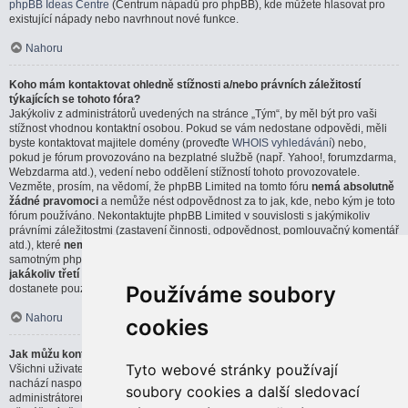
phpBB Ideas Centre
(Centrum nápadů pro phpBB), kde můžete hlasovat pro
existující nápady nebo navrhnout nové funkce.
Nahoru
Koho mám kontaktovat ohledně stížnosti a/nebo právních záležitostí
týkajících se tohoto fóra?
Jakýkoliv z administrátorů uvedených na stránce „Tým“, by měl být pro vaši
stížnost vhodnou kontaktní osobou. Pokud se vám nedostane odpovědi, měli
byste kontaktovat majitele domény (proveďte
WHOIS vyhledávání
) nebo,
pokud je fórum provozováno na bezplatné službě (např. Yahoo!, forumzdarma,
Webzdarma atd.), vedení nebo oddělení stížností tohoto provozovatele.
Vezměte, prosím, na vědomí, že phpBB Limited na tomto fóru
nemá absolutně
žádné pravomoci
a nemůže nést odpovědnost za to jak, kde, nebo kým je toto
fórum používáno. Nekontaktujte phpBB Limited v souvislosti s jakýmikoliv
právními záležitostmi (zastavení činnosti, odpovědnost, pomlouvačný komentář
atd.), které
nemají přímou souvislost
s webem phpBB.com, nebo se
samotným phpBB softwarem. Pokud pošlete email phpBB Limited týkající se
jakákoliv třetí strany
, která používá tento software, můžete očekávat, že
Používáme soubory
dostanete pouze strohou, nebo vůbec žádnou odpověď.
Nahoru
cookies
Jak můžu kontaktovat administrátora fóra?
Tyto webové stránky používají
Všichni uživatelé fóra můžou použít formulář „Kontaktujte nás“, který se
nachází naspodu všech stránek, pokud je tato možnost povolena
soubory cookies a další sledovací
administrátorem fóra.