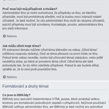
Proč musí být můj příspěvek schválen?
Administrátor fóra se mohl rozhodnout, že příspěvky ve fóru, do kterého
přispíváte, musí být prohlédnuty předtím, než je budou moci zobrazit ostatní
uživatelé. Je také možné, že vás administrátor fóra vložil do skupiny uživatelů,
jejichž příspěvky musí být schváleny. Kontaktujte, prosím, administrátora fóra
pro další informace.
Nahoru
Jak můžu oživit moje téma?
Při zobrazení tématu můžete oživit téma kliknutím na odkaz „Oživit téma“
(většinou naspodu stránky), čímž se téma přesune na první místo ve fóru.
Pokud tento odkaz nevidíte, mohlo být oživování témat zakázáno, nebo ještě
neuběhla doba, po které je povoleno téma oživit. Oživit téma jde také
jednoduše tak, že do něho odešlete příspěvek. Pokud to ale budete dělat,
ujistěte se, že to není proti pravidlům fóra.
Nahoru
Formátování a druhy témat
Co jsou to BBKódy?
BBKódy jsou speciální implementace HTML jazyka, které poskytují velkou
kontrolu pro formátování jednotlivých objektů v příspěvcích. Možnost používání
BBKódů uděluje administrátor fóra, ale BBKódy je také možné pro jednotlivé