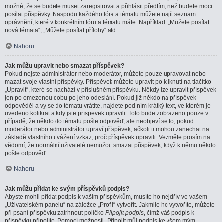
možné, že se budete muset zaregistrovat a přihlásit předtím, než budete moci
posílat příspěvky. Naspodu každého fóra a tématu můžete najít seznam
oprávnění, které v konkrétním fóru a tématu máte. Například: „Můžete posílat
nová témata“, „Můžete posílat přílohy“ atd.
Nahoru
Jak můžu upravit nebo smazat příspěvek?
Pokud nejste administrátor nebo moderátor, můžete pouze upravovat nebo
mazat svoje vlastní příspěvky. Příspěvek můžete upravit po kliknutí na tlačítko
„Upravit“, které se nachází v příslušném příspěvku. Někdy lze upravit příspěvek
jen po omezenou dobu po jeho odeslání. Pokud již někdo na příspěvek
odpověděl a vy se do tématu vrátíte, najdete pod ním krátký text, ve kterém je
uvedeno kolikrát a kdy jste příspěvek upravili. Toto bude zobrazeno pouze v
případě, že někdo do tématu pošle odpověď, ale neobjeví se to, pokud
moderátor nebo administrátor upraví příspěvek, ačkoli ti mohou zanechat na
základě vlastního uvážení vzkaz, proč příspěvek upravili. Vezměte prosím na
vědomí, že normální uživatelé nemůžou smazat příspěvek, když k němu někdo
pošle odpověď.
Nahoru
Jak můžu přidat ke svým příspěvků podpis?
Abyste mohli přidat podpis k vašim příspěvkům, musíte ho nejdřív ve vašem
„Uživatelském panelu“ na záložce „Profil“ vytvořit. Jakmile ho vytvoříte, můžete
při psaní příspěvku zatrhnout políčko
Připojit podpis
, čímž váš podpis k
příspěvku připojíte. Pomocí možnosti „Připojit můj podpis ke všem mým