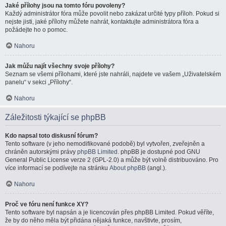
Jaké přílohy jsou na tomto fóru povoleny?
Každý administrátor fóra může povolit nebo zakázat určité typy příloh. Pokud si
nejste jisti, jaké přílohy můžete nahrát, kontaktujte administrátora fóra a
požádejte ho o pomoc.
Nahoru
Jak můžu najít všechny svoje přílohy?
Seznam se všemi přílohami, které jste nahráli, najdete ve vašem „Uživatelském
panelu“ v sekci „Přílohy“.
Nahoru
Záležitosti týkající se phpBB
Kdo napsal toto diskusní fórum?
Tento software (v jeho nemodifikované podobě) byl vytvořen, zveřejněn a
chráněn autorskými právy
phpBB Limited
. phpBB je dostupné pod GNU
General Public License verze 2 (GPL-2.0) a může být volně distribuováno. Pro
více informací se podívejte na stránku
About phpBB
(angl.).
Nahoru
Proč ve fóru není funkce XY?
Tento software byl napsán a je licencován přes phpBB Limited. Pokud věříte,
že by do něho měla být přidána nějaká funkce, navštivte, prosím,