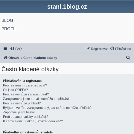
stani.1blog.cz
BLOG
PROFIL
FAQ
Registrovat
Přihlásit se
H
Obsah
Často kladené otázky
l
Často kladené otázky
e
d
Přihlašování a registrace
Proč se musím zaregistrovat?
a
Co je to COPPA?
t
Proč se nemůžu zaregistrovat?
Zaregistroval jsem se, ale nemůžu se přihlásit!
Proč se nemůžu přihlásit?
Byl jsem ve fóru zaregistrovaný, ale teď se nemůžu přihlásit?!
Zapomněl jsem heslo!
Proč se automaticky odhlašuji?
K čemu slouží funkce „Smazat cookies“?
Předvolby a nastavení uživatele