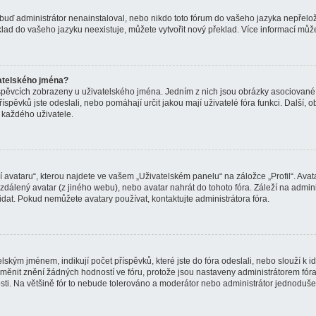
ď administrátor nenainstaloval, nebo nikdo toto fórum do vašeho jazyka nepřeložil. 
ad do vašeho jazyku neexistuje, můžete vytvořit nový překlad. Více informací můž
atelského jména?
íspěvcích zobrazeny u uživatelského jména. Jedním z nich jsou obrázky asociované s
příspěvků jste odeslali, nebo pomáhají určit jakou mají uživatelé fóra funkci. Další, 
 každého uživatele.
avataru“, kterou najdete ve vašem „Uživatelském panelu“ na záložce „Profil“. Avat
 vzdálený avatar (z jiného webu), nebo avatar nahrát do tohoto fóra. Záleží na adminis
idat. Pokud nemůžete avatary používat, kontaktujte administrátora fóra.
ským jménem, indikují počet příspěvků, které jste do fóra odeslali, nebo slouží k id
ěnit znění žádných hodností ve fóru, protože jsou nastaveny administrátorem fór
osti. Na většině fór to nebude tolerováno a moderátor nebo administrátor jednoduše