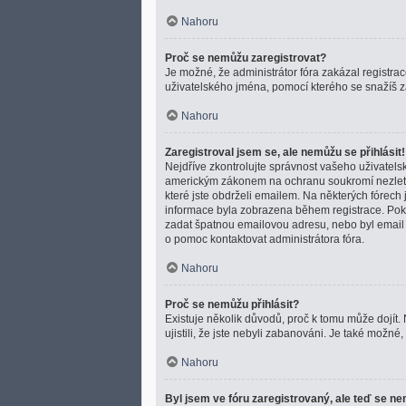
Nahoru
Proč se nemůžu zaregistrovat?
Je možné, že administrátor fóra zakázal registra
uživatelského jména, pomocí kterého se snažíš za
Nahoru
Zaregistroval jsem se, ale nemůžu se přihlásit!
Nejdříve zkontrolujte správnost vašeho uživatels
americkým zákonem na ochranu soukromí nezletilýc
které jste obdrželi emailem. Na některých fórech
informace byla zobrazena během registrace. Pokud 
zadat špatnou emailovou adresu, nebo byl email z
o pomoc kontaktovat administrátora fóra.
Nahoru
Proč se nemůžu přihlásit?
Existuje několik důvodů, proč k tomu může dojít. 
ujistili, že jste nebyli zabanováni. Je také možn
Nahoru
Byl jsem ve fóru zaregistrovaný, ale teď se ne