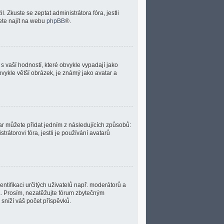
Zkuste se zeptat administrátora fóra, jestli
ete najít na webu
phpBB
®.
 vaší hodností, které obvykle vypadají jako
obvykle větší obrázek, je známý jako avatar a
ar můžete přidat jedním z následujících způsobů:
trátorovi fóra, jestli je používání avatarů
entifikaci určitých uživatelů např. moderátorů a
a. Prosím, nezatěžujte fórum zbytečným
 sníží váš počet příspěvků.