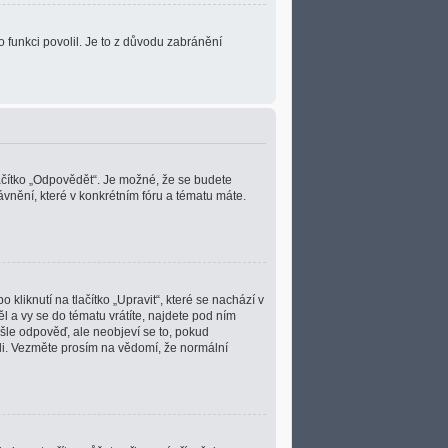
o funkci povolil. Je to z důvodu zabránění
lačítko „Odpovědět“. Je možné, že se budete
vnění, které v konkrétním fóru a tématu máte.
liknutí na tlačítko „Upravit“, které se nachází v
 a vy se do tématu vrátíte, najdete pod ním
ošle odpověď, ale neobjeví se to, pokud
ili. Vezměte prosím na vědomí, že normální