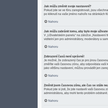
Jak můžu změnit svoje nastavení?
Pokud jste se ve fóru zaregistrovali, jsou všech
po kliknutí na vaše jméno nahoře na stránkách f
Nahoru
Jak můžu zabránit tomu, aby bylo moje uživat
V „Uživatelském panelu“ na záložce „Nastavení f
viditelní jen pro administrátory, moderátory a sam
Nahoru
Zobrazení časů není správné!
Je možné, že zobrazený čas je pro jinou časovou 
změňte vaši časovou zónu, aby odpovídala vaší k
jako většinu nastavení, můžou provádět jen zaregis
Nahoru
Změnil jsem časovou zónu, ale čas se stále ne
Pokud jste si jisti, že jste nastavili vaši časov
administrátora, aby mohl tento problém odstranit.
Nahoru