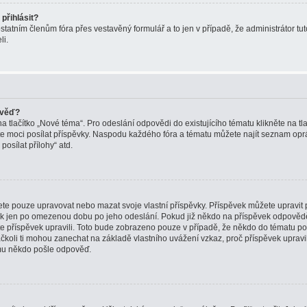
 přihlásit?
statním členům fóra přes vestavěný formulář a to jen v případě, že administrátor tut
li.
ověď?
na tlačítko „Nové téma“. Pro odeslání odpovědi do existujícího tématu klikněte na t
ete moci posílat příspěvky. Naspodu každého fóra a tématu můžete najít seznam oprá
osílat přílohy“ atd.
e pouze upravovat nebo mazat svoje vlastní příspěvky. Příspěvek můžete upravit po k
ek jen po omezenou dobu po jeho odeslání. Pokud již někdo na příspěvek odpověděl
 jste příspěvek upravili. Toto bude zobrazeno pouze v případě, že někdo do tématu p
čkoli ti mohou zanechat na základě vlastního uvážení vzkaz, proč příspěvek uprav
mu někdo pošle odpověď.