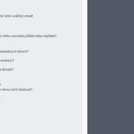
ný nebo urážlivý email!
o/z mého seznamu přátel nebo nepřátel?
ednotlivých fórech?
 stránka!?
a témata?
?
o téma začít sledovat?
?