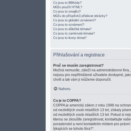
Co jsou to BBKódy?
Můžu použít HTML?
Co jsou to smajlíci?
Můžu do příspěvků přidávat obrázky?
Co jsou to globální oznámení?
Co jsou to oznámení?
Co jsou to důležitá témata?
Co jsou to zamknutá témata?
Co jsou to ikony témat?
Přihlašování a registrace
Proč se musím zaregistrovat?
Možná nemusíte, záleží na administrátorovi fóra, j
nejsou pro nepřihlášené uživatele dostupné, jako
chvíli a tak vám ji můžeme doporučit.
Nahoru
Co je to COPPA?
COPPA je americký zákon z roku 1998 na ochranu
od nezletilých osob mladších 13 let, získaly pís
od nezletilých osob mladších 13 let. Pokud si nejs
kterou se zkoušíte zaregistrovat, kontaktujte v
poradenství a není kontaktním místem pro právní
týkajících se tohoto fóra?“.