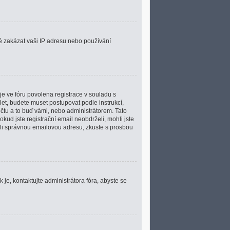
ké zakázat vaši IP adresu nebo používání
je ve fóru povolena registrace v souladu s
et, budete muset postupovat podle instrukcí,
čtu a to buď vámi, nebo administrátorem. Tato
kud jste registrační email neobdrželi, mohli jste
dali správnou emailovou adresu, zkuste s prosbou
 je, kontaktujte administrátora fóra, abyste se