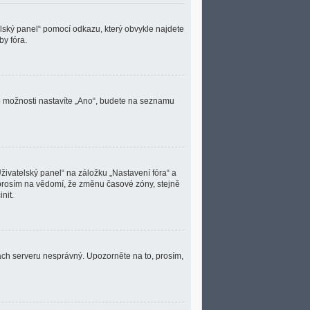
elský panel“ pomocí odkazu, který obvykle najdete
y fóra.
o možnosti nastavíte „Ano“, budete na seznamu
živatelský panel“ na záložku „Nastavení fóra“ a
 prosím na vědomí, že změnu časové zóny, stejně
nit.
nách serveru nesprávný. Upozorněte na to, prosím,