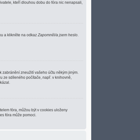
vatele, kteří dlouhou dobu do fóra nic nenapsali,
ku a klikněte na odkaz
Zapomněl/a jsem heslo
.
 k zabránění zneužití vašeho účtu někým jiným.
ru ze sdíleného počítače, např. v knihovně,
kázal.
telem fóra, můžou být v cookies uloženy
ies fóra může pomoci.