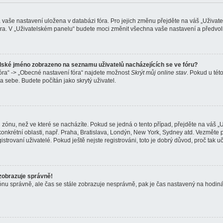
na vaše nastavení uložena v databázi fóra. Pro jejich změnu přejděte na váš „Uživat
óra. V „Uživatelském panelu“ budete moci změnit všechna vaše nastavení a předvolb
elské jméno zobrazeno na seznamu uživatelů nacházejících se ve fóru?
óra“ -> „Obecné nastavení fóra“ najdete možnost
Skrýt můj online stav
. Pokud u tét
a sebe. Budete počítán jako skrytý uživatel.
zónu, než ve které se nacházíte. Pokud se jedná o tento případ, přejděte na váš „U
onkrétní oblasti, např. Praha, Bratislava, Londýn, New York, Sydney atd. Vezměte
trovaní uživatelé. Pokud ještě nejste registrováni, toto je dobrý důvod, proč tak uči
zobrazuje správně!
ou zónu správně, ale čas se stále zobrazuje nesprávně, pak je čas nastavený na hodi