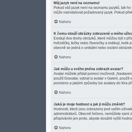
Můj jazyk není na seznamu!
Pokud váš jazyk není na seznamu jazyků, tak ho bu
může nainstalovat požadovaný jazyk. Pokud překl
Nahoru
K čemu slouží obrázky zobrazené u mého uživ
Existují dva druhy obrázků, které můžou být v př
hvězdičky, tečky nebo čtverečky a indikují, kolik 
obecně se jedná o unikátní nebo osobní obrázek
Nahoru
Jak můžu u svého jména zobrazit avatar?
Avatar můžete přidat pomocí možnosti „Nastavení 
použít Gravatar, vybrat si avatar v Galerii, použít
povoleno a jakými způsoby lze avatary do fóra př
Nahoru
Jaká je moje hodnost a jak ji můžu změnit?
Hodnosti, které jsou zobrazeny pod vaším uživatel
administrátorů. Obecně řečeno, nemůžete sami zm
přispíváním jen proto, abyste dosáhli vyšší hodn
Nahoru