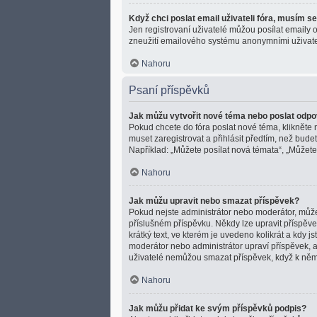
Když chci poslat email uživateli fóra, musím se
Jen registrovaní uživatelé můžou posílat emaily o
zneužití emailového systému anonymními uživate
Nahoru
Psaní příspěvků
Jak můžu vytvořit nové téma nebo poslat odp
Pokud chcete do fóra poslat nové téma, klikněte 
muset zaregistrovat a přihlásit předtím, než bud
Například: „Můžete posílat nová témata“, „Můžete p
Nahoru
Jak můžu upravit nebo smazat příspěvek?
Pokud nejste administrátor nebo moderátor, můžet
příslušném příspěvku. Někdy lze upravit příspěv
krátký text, ve kterém je uvedeno kolikrát a kdy
moderátor nebo administrátor upraví příspěvek, a
uživatelé nemůžou smazat příspěvek, když k ně
Nahoru
Jak můžu přidat ke svým příspěvků podpis?