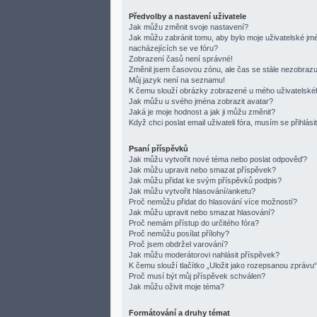
Předvolby a nastavení uživatele
Jak můžu změnit svoje nastavení?
Jak můžu zabránit tomu, aby bylo moje uživatelské j
nacházejících se ve fóru?
Zobrazení časů není správné!
Změnil jsem časovou zónu, ale čas se stále nezobrazu
Můj jazyk není na seznamu!
K čemu slouží obrázky zobrazené u mého uživatelsk
Jak můžu u svého jména zobrazit avatar?
Jaká je moje hodnost a jak ji můžu změnit?
Když chci poslat email uživateli fóra, musím se přihlási
Psaní příspěvků
Jak můžu vytvořit nové téma nebo poslat odpověď?
Jak můžu upravit nebo smazat příspěvek?
Jak můžu přidat ke svým příspěvků podpis?
Jak můžu vytvořit hlasování/anketu?
Proč nemůžu přidat do hlasování více možností?
Jak můžu upravit nebo smazat hlasování?
Proč nemám přístup do určitého fóra?
Proč nemůžu posílat přílohy?
Proč jsem obdržel varování?
Jak můžu moderátorovi nahlásit příspěvek?
K čemu slouží tlačítko „Uložit jako rozepsanou zprávu
Proč musí být můj příspěvek schválen?
Jak můžu oživit moje téma?
Formátování a druhy témat