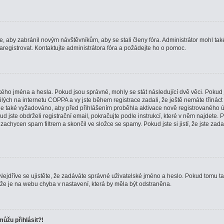
ce, aby zabránil novým návštěvníkům, aby se stali členy fóra. Administrátor mohl ta
registrovat. Kontaktujte administrátora fóra a požádejte ho o pomoc.
kého jména a hesla. Pokud jsou správné, mohly se stát následující dvě věci. Pokud 
h na internetu COPPA a vy jste během registrace zadali, že ještě nemáte třináct l
 je také vyžadováno, aby před přihlášením proběhla aktivace nově registrovaného ú
jste obdrželi registrační email, pokračujte podle instrukcí, které v něm najdete. Po
achycen spam filtrem a skončil ve složce se spamy. Pokud jste si jistí, že jste za
Nejdříve se ujistěte, že zadáváte správné uživatelské jméno a heslo. Pokud tomu tak
é, že je na webu chyba v nastavení, která by měla být odstraněna.
můžu přihlásit?!