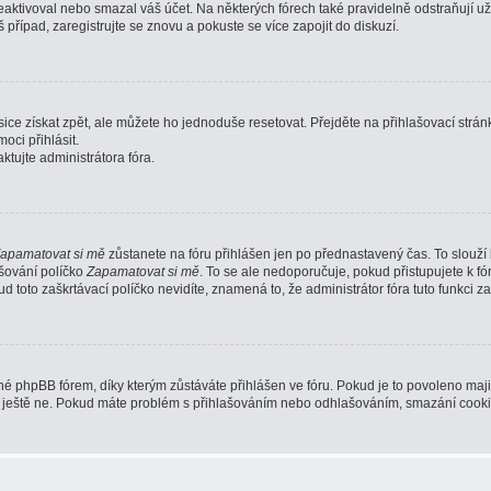
ktivoval nebo smazal váš účet. Na některých fórech také pravidelně odstraňují uži
 případ, zaregistrujte se znovu a pokuste se více zapojit do diskuzí.
ce získat zpět, ale můžete ho jednoduše resetovat. Přejděte na přihlašovací strán
oci přihlásit.
tujte administrátora fóra.
apamatovat si mě
zůstanete na fóru přihlášen jen po přednastavený čas. To slouží
ašování políčko
Zapamatovat si mě
. To se ale nedoporučuje, pokud přistupujete k fó
 toto zaškrtávací políčko nevidíte, znamená to, že administrátor fóra tuto funkci za
 phpBB fórem, díky kterým zůstáváte přihlášen ve fóru. Pokud je to povoleno maji
teré ještě ne. Pokud máte problém s přihlašováním nebo odhlašováním, smazání cook