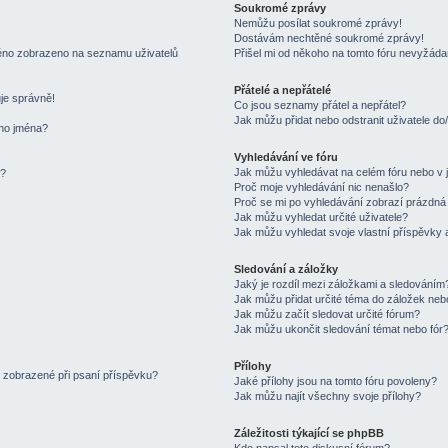
Soukromé zprávy
Nemůžu posílat soukromé zprávy!
Dostávám nechtěné soukromé zprávy!
méno zobrazeno na seznamu uživatelů
Přišel mi od někoho na tomto fóru nevyžáda
Přátelé a nepřátelé
je správně!
Co jsou seznamy přátel a nepřátel?
Jak můžu přidat nebo odstranit uživatele d
ého jména?
Vyhledávání ve fóru
Jak můžu vyhledávat na celém fóru nebo v j
t?
Proč moje vyhledávání nic nenašlo?
Proč se mi po vyhledávání zobrazí prázdná
Jak můžu vyhledat určité uživatele?
Jak můžu vyhledat svoje vlastní příspěvky 
Sledování a záložky
Jaký je rozdíl mezi záložkami a sledováním
Jak můžu přidat určité téma do záložek neb
Jak můžu začít sledovat určité fórum?
Jak můžu ukončit sledování témat nebo fór
Přílohy
“ zobrazené při psaní příspěvku?
Jaké přílohy jsou na tomto fóru povoleny?
Jak můžu najít všechny svoje přílohy?
Záležitosti týkající se phpBB
Kdo napsal toto diskusní fórum?