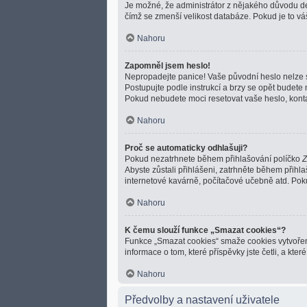
Je možné, že administrátor z nějakého důvodu dea
čímž se zmenší velikost databáze. Pokud je to váš
Nahoru
Zapomněl jsem heslo!
Nepropadejte panice! Vaše původní heslo nelze si
Postupujte podle instrukcí a brzy se opět budete m
Pokud nebudete moci resetovat vaše heslo, kontak
Nahoru
Proč se automaticky odhlašuji?
Pokud nezatrhnete během přihlašování políčko
Z
Abyste zůstali přihlášeni, zatrhněte během přihl
internetové kavárně, počítačové učebně atd. Pokud
Nahoru
K čemu slouží funkce „Smazat cookies“?
Funkce „Smazat cookies“ smaže cookies vytvořené
informace o tom, které příspěvky jste četli, a k
Nahoru
Předvolby a nastavení uživatele