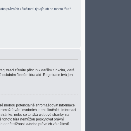
bo právních záležitostí týkajících se tohoto fóra?
egistrací získáte přístup k dalším funkcím, které
 ostatním členům fóra atd. Registrace trvá jen
teré mohou potenciálně shromažďovat informace
hromažďování osobních identifikačních informací
u stránku, nebo se to týká webové stránky, na
lé tohoto fóra nemůžou poskytovat právní
ledně stížnosti a/nebo právních záležitostí