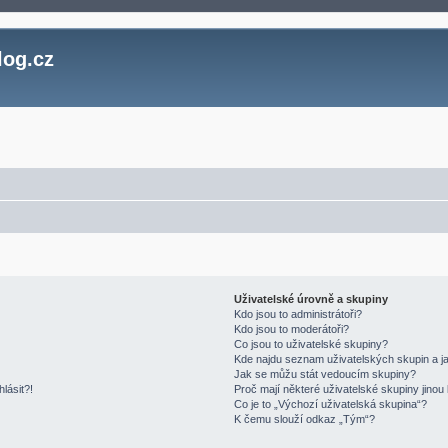
log.cz
Uživatelské úrovně a skupiny
Kdo jsou to administrátoři?
Kdo jsou to moderátoři?
Co jsou to uživatelské skupiny?
Kde najdu seznam uživatelských skupin a j
Jak se můžu stát vedoucím skupiny?
lásit?!
Proč mají některé uživatelské skupiny jinou
Co je to „Výchozí uživatelská skupina“?
K čemu slouží odkaz „Tým“?