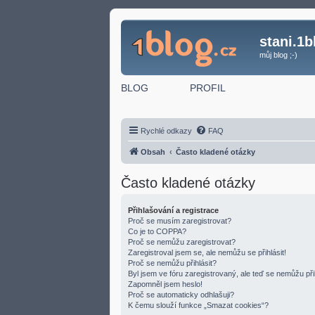
stani.1b
můj blog ;-)
BLOG
PROFIL
Rychlé odkazy
FAQ
Obsah
Často kladené otázky
Často kladené otázky
Přihlašování a registrace
Proč se musím zaregistrovat?
Co je to COPPA?
Proč se nemůžu zaregistrovat?
Zaregistroval jsem se, ale nemůžu se přihlásit!
Proč se nemůžu přihlásit?
Byl jsem ve fóru zaregistrovaný, ale teď se nemůžu přih
Zapomněl jsem heslo!
Proč se automaticky odhlašuji?
K čemu slouží funkce „Smazat cookies“?