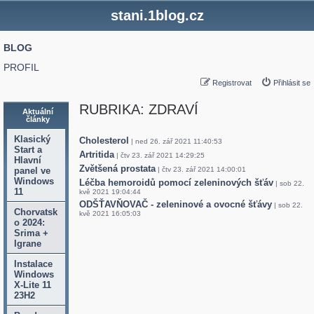
stani.1blog.cz
BLOG
PROFIL
Registrovat
Přihlásit se
RUBRIKA: ZDRAVÍ
Aktuální
články
Klasický
Cholesterol
| ned 26. zář 2021 11:40:53
Start a
Artritida
| čtv 23. zář 2021 14:29:25
Hlavní
Zvětšená prostata
panel ve
| čtv 23. zář 2021 14:00:01
Windows
Léčba hemoroidů pomocí zeleninových šťáv
| sob 22.
11
kvě 2021 19:04:44
ODŠŤAVŇOVAČ - zeleninové a ovocné šťávy
| sob 22.
Chorvatsk
kvě 2021 16:05:03
o 2024:
Srima +
Igrane
Instalace
Windows
X-Lite 11
23H2