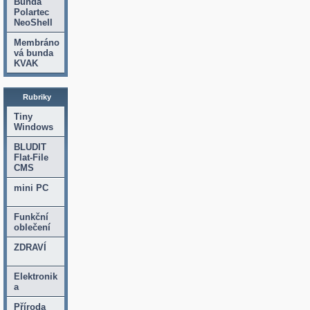
Bunda
Polartec
NeoShell
Membráno
vá bunda
KVAK
Rubriky
Tiny
Windows
BLUDIT
Flat-File
CMS
mini PC
Funkční
oblečení
ZDRAVÍ
Elektronik
a
Příroda