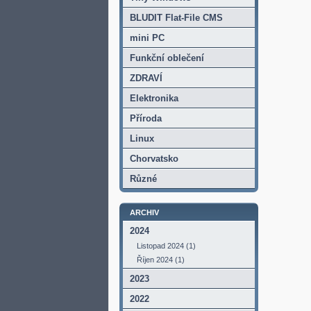
BLUDIT Flat-File CMS
mini PC
Funkční oblečení
ZDRAVÍ
Elektronika
Příroda
Linux
Chorvatsko
Různé
ARCHIV
2024
Listopad 2024 (1)
Říjen 2024 (1)
2023
2022