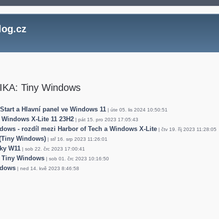
log.cz
KA: Tiny Windows
 Start a Hlavní panel ve Windows 11
| úte 05. lis 2024 10:50:51
e Windows X-Lite 11 23H2
| pát 15. pro 2023 17:05:43
dows - rozdíl mezi Harbor of Tech a Windows X-Lite
| čtv 19. říj 2023 11:28:05
(Tiny Windows)
| stř 16. srp 2023 11:26:01
iky W11
| sob 22. črc 2023 17:00:41
e Tiny Windows
| sob 01. črc 2023 10:16:50
ndows
| ned 14. kvě 2023 8:46:58