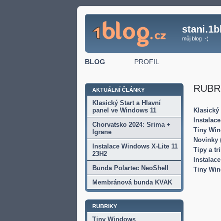
stani.1b
můj blog ;-)
BLOG
PROFIL
RUBRI
AKTUÁLNÍ ČLÁNKY
Klasický Start a Hlavní
panel ve Windows 11
Klasický
Instalac
Chorvatsko 2024: Srima +
Tiny Win
Igrane
Novinky 
Instalace Windows X-Lite 11
Tipy a tr
23H2
Instalac
Bunda Polartec NeoShell
Tiny Wi
Membránová bunda KVAK
RUBRIKY
Tiny Windows