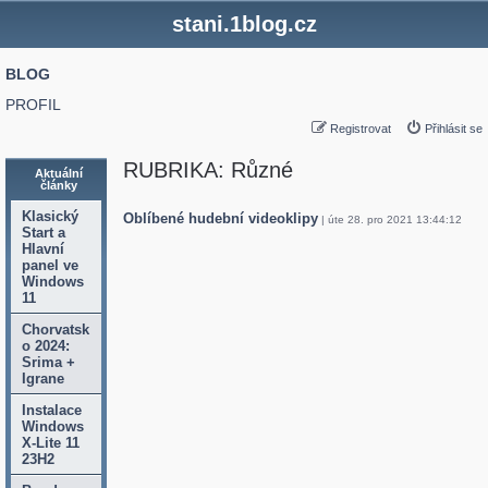
stani.1blog.cz
BLOG
PROFIL
Registrovat
Přihlásit se
RUBRIKA: Různé
Aktuální
články
Klasický
Oblíbené hudební videoklipy
| úte 28. pro 2021 13:44:12
Start a
Hlavní
panel ve
Windows
11
Chorvatsk
o 2024:
Srima +
Igrane
Instalace
Windows
X-Lite 11
23H2