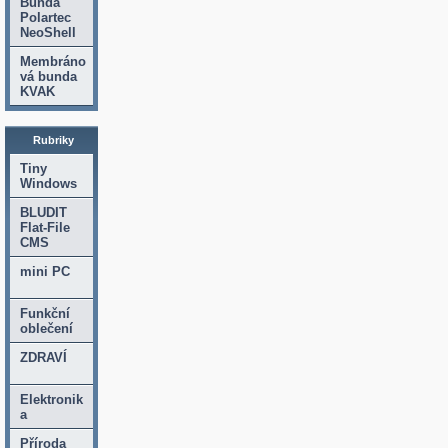
Bunda
Polartec
NeoShell
Membráno
vá bunda
KVAK
Rubriky
Tiny
Windows
BLUDIT
Flat-File
CMS
mini PC
Funkční
oblečení
ZDRAVÍ
Elektronik
a
Příroda