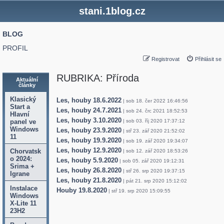
stani.1blog.cz
BLOG
PROFIL
Registrovat
Přihlásit se
RUBRIKA: Příroda
Aktuální
články
Klasický
Les, houby 18.6.2022
| sob 18. čer 2022 16:46:56
Start a
Les, houby 24.7.2021
| sob 24. črc 2021 18:52:53
Hlavní
Les, houby 3.10.2020
panel ve
| sob 03. říj 2020 17:37:12
Windows
Les, houby 23.9.2020
| stř 23. zář 2020 21:52:02
11
Les, houby 19.9.2020
| sob 19. zář 2020 19:34:07
Les, houby 12.9.2020
Chorvatsk
| sob 12. zář 2020 18:53:26
o 2024:
Les, houby 5.9.2020
| sob 05. zář 2020 19:12:31
Srima +
Les, houby 26.8.2020
| stř 26. srp 2020 19:37:15
Igrane
Les, houby 21.8.2020
| pát 21. srp 2020 15:12:02
Instalace
Houby 19.8.2020
| stř 19. srp 2020 15:09:55
Windows
X-Lite 11
23H2