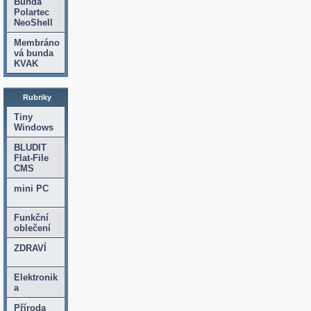
Bunda
Polartec
NeoShell
Membráno
vá bunda
KVAK
Rubriky
Tiny
Windows
BLUDIT
Flat-File
CMS
mini PC
Funkční
oblečení
ZDRAVÍ
Elektronik
a
Příroda