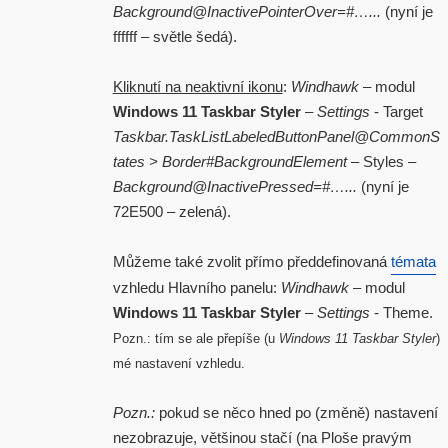
Background@InactivePointerOver=#…...
(nyní je
ffffff – světle šedá).
Kliknutí na neaktivní ikonu
:
Windhawk
– modul
Windows 11 Taskbar Styler
–
Settings
- Target
Taskbar.TaskListLabeledButtonPanel@CommonS
tates > Border#BackgroundElement
– Styles –
Background@InactivePressed=#…...
(nyní je
72E500 – zelená).
Můžeme také zvolit přímo předdefinovaná
témata
vzhledu Hlavního panelu:
Windhawk
– modul
Windows 11 Taskbar Styler
–
Settings
- Theme.
Pozn.: tím se ale přepíše (u
Windows 11 Taskbar Styler
)
mé nastavení vzhledu.
Pozn.:
pokud se něco hned po (změně) nastavení
nezobrazuje, většinou stačí (na Ploše pravým