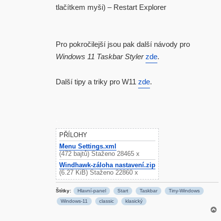
tlačítkem myši) – Restart Explorer
Pro pokročilejší jsou pak další návody pro
Windows 11 Taskbar Styler
zde
.
Další tipy a triky pro W11
zde
.
.
PŘÍLOHY
Menu Settings.xml
(472 bajtů) Staženo 28465 x
Windhawk-záloha nastavení.zip
(6.27 KiB) Staženo 22860 x
Štítky:
Hlavní-panel
Start
Taskbar
Tiny-Windows
Windows-11
classic
klasický