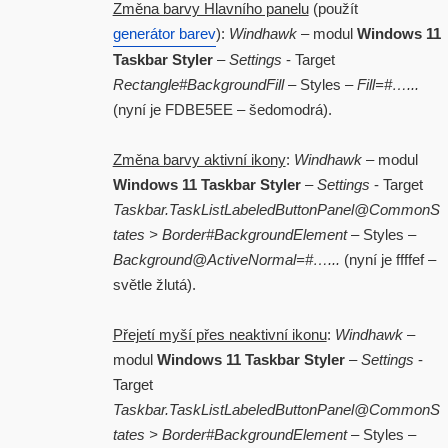
Změna barvy Hlavního panelu
(použít
generátor barev
):
Windhawk
– modul
Windows 11
Taskbar Styler
–
Settings
- Target
Rectangle#BackgroundFill
– Styles –
Fill=#…...
(nyní je FDBE5EE – šedomodrá).
Změna barvy aktivní ikony
:
Windhawk
– modul
Windows 11 Taskbar Styler
–
Settings
- Target
Taskbar.TaskListLabeledButtonPanel@CommonS
tates > Border#BackgroundElement
– Styles –
Background@ActiveNormal=#…...
(nyní je ffffef –
světle žlutá).
Přejetí myší přes neaktivní ikonu
:
Windhawk
–
modul
Windows 11 Taskbar Styler
–
Settings
-
Target
Taskbar.TaskListLabeledButtonPanel@CommonS
tates > Border#BackgroundElement
– Styles –