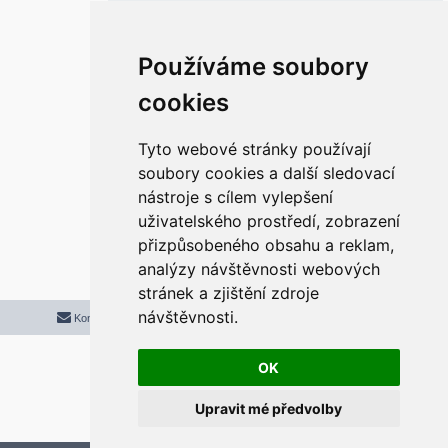
ě
v
e
k
Re: Klasický Start a Hlavní panel ve
Používáme soubory
Windows 11
r
cookies
P
pon 31. bře 2025 11:21:45
ř
í
s
Super. funguje. díky moc.
p
Tyto webové stránky používají
ě
v
soubory cookies a další sledovací
e
k
nástroje s cílem vylepšení
Odpovědět
uživatelského prostředí, zobrazení
r
5 příspěvků • Stránka
1
z
1
přizpůsobeného obsahu a reklam,
analýzy návštěvnosti webových
stránek a zjištění zdroje
návštěvnosti.
Kontaktujte mě/nás
Smazat cookies
Všechny časy jsou v
UTC+02:00
2020 © ASTRA - CZ s.r.o.
Založeno na
phpBB
® Forum Software © phpBB Limited
OK
Český překlad –
phpBB.cz
Upravit mé předvolby
Optimized by:
phpBB SEO
Soukromí
|
Podmínky