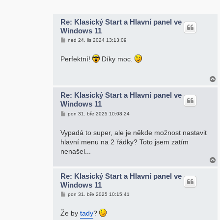
r
Re: Klasický Start a Hlavní panel ve
Windows 11
P
ned 24. lis 2024 13:13:09
ř
í
s
Perfektní!
Díky moc.
p
ě
v
e
k
Re: Klasický Start a Hlavní panel ve
Windows 11
r
P
pon 31. bře 2025 10:08:24
ř
í
s
Vypadá to super, ale je někde možnost nastavit
p
hlavní menu na 2 řádky? Toto jsem zatím
ě
v
nenašel...
e
k
Re: Klasický Start a Hlavní panel ve
Windows 11
r
P
pon 31. bře 2025 10:15:41
ř
í
s
Že by
tady
?
p