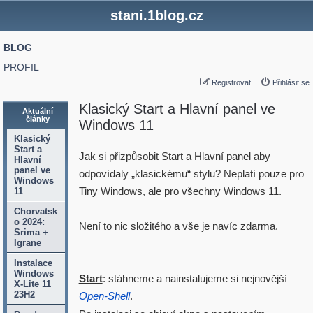
stani.1blog.cz
BLOG
PROFIL
Registrovat
Přihlásit se
Klasický Start a Hlavní panel ve
Aktuální
články
Windows 11
Klasický
Start a
Jak si přizpůsobit Start a Hlavní panel aby
Hlavní
panel ve
odpovídaly „klasickému“ stylu? Neplatí pouze pro
Windows
Tiny Windows, ale pro všechny Windows 11.
11
Chorvatsk
o 2024:
Není to nic složitého a vše je navíc zdarma.
Srima +
Igrane
Instalace
Windows
Start
: stáhneme a nainstalujeme si nejnovější
X-Lite 11
23H2
Open-Shell
.