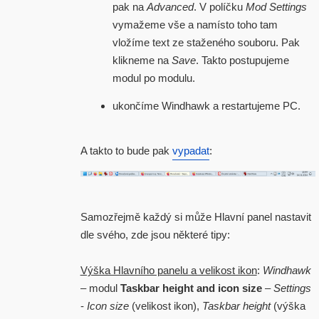
pak na
Advanced
. V políčku
Mod Settings
vymažeme vše a namísto toho tam
vložíme text ze staženého souboru. Pak
klikneme na
Save
. Takto postupujeme
modul po modulu.
ukončíme Windhawk a restartujeme PC.
A takto to bude pak
vypadat
:
Samozřejmě každý si může Hlavní panel nastavit
dle svého, zde jsou některé tipy:
Výška Hlavního panelu a velikost ikon
:
Windhawk
– modul
Taskbar height and icon size
–
Settings
-
Icon size
(velikost ikon),
Taskbar height
(výška