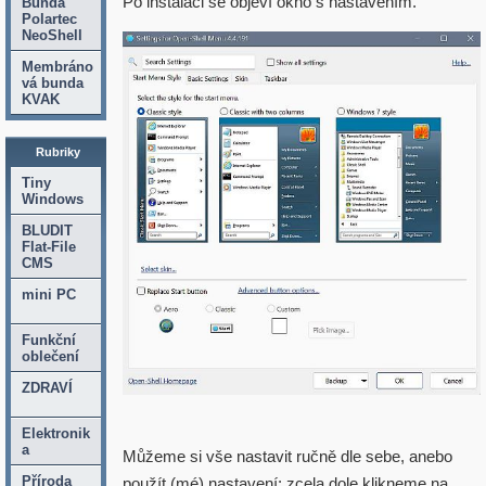
Po instalaci se objeví okno s nastavením.
Bunda
Polartec
NeoShell
Membráno
vá bunda
KVAK
Rubriky
Tiny
Windows
BLUDIT
Flat-File
CMS
mini PC
Funkční
oblečení
ZDRAVÍ
Elektronik
a
Můžeme si vše nastavit ručně dle sebe, anebo
Příroda
použít (mé) nastavení: zcela dole klikneme na