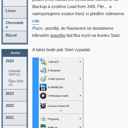
Backup
a zvolíme
Load from XML File…
a
Linux
naimportujeme soubor který si předtím stáhneme
zde
.
Chorvatsk
o
Pozn.:
později, do Nastavení se dostaneme
kliknutím
pravého
tlačítka myši na ikonku Start.
Různé
A takto bude pak Start vypadat:
Archiv
2024
Listopad
2024 (1)
Říjen 2024
(1)
2023
2022
2021