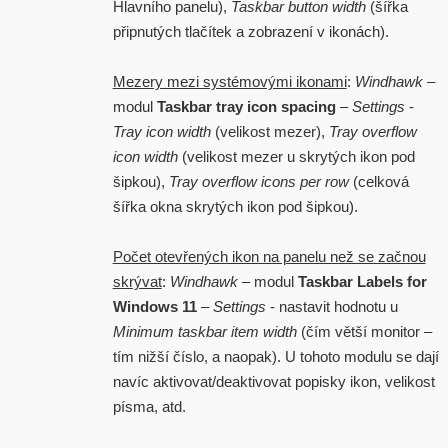
Hlavního panelu),
Taskbar button width
(šířka
připnutých tlačítek a zobrazení v ikonách).
Mezery mezi systémovými ikonami
:
Windhawk
–
modul
Taskbar tray icon spacing
–
Settings
-
Tray icon width
(velikost mezer),
Tray overflow
icon width
(velikost mezer u skrytých ikon pod
šipkou),
Tray overflow icons per row
(celková
šířka okna skrytých ikon pod šipkou).
Počet otevřených ikon na panelu než se začnou
skrývat
:
Windhawk
– modul
Taskbar Labels for
Windows 11
–
Settings
- nastavit hodnotu u
Minimum taskbar item width
(čím větší monitor –
tím nižší číslo, a naopak). U tohoto modulu se dají
navíc aktivovat/deaktivovat popisky ikon, velikost
písma, atd.