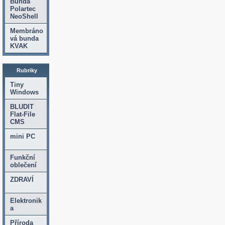
Bunda
Polartec
NeoShell
Membráno
vá bunda
KVAK
Rubriky
Tiny
Windows
BLUDIT
Flat-File
CMS
mini PC
Funkční
oblečení
ZDRAVÍ
Elektronik
a
Příroda