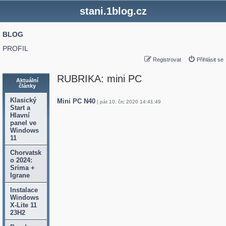
stani.1blog.cz
BLOG
PROFIL
Registrovat
Přihlásit se
RUBRIKA: mini PC
Aktuální
články
Klasický
Mini PC N40
| pát 10. črc 2020 14:41:49
Start a
Hlavní
panel ve
Windows
11
Chorvatsk
o 2024:
Srima +
Igrane
Instalace
Windows
X-Lite 11
23H2